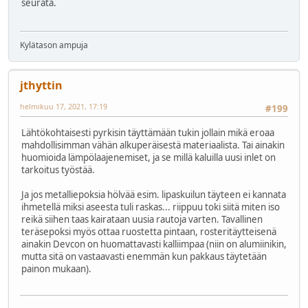
seurata.
Kylätason ampuja
jthyttin
helmikuu 17, 2021, 17:19
#199
Lähtökohtaisesti pyrkisin täyttämään tukin jollain mikä eroaa
mahdollisimman vähän alkuperäisestä materiaalista. Tai ainakin
huomioida lämpölaajenemiset, ja se millä kaluilla uusi inlet on
tarkoitus työstää.
Ja jos metalliepoksia hölvää esim. lipaskuilun täyteen ei kannata
ihmetellä miksi aseesta tuli raskas... riippuu toki siitä miten iso
reikä siihen taas kairataan uusia rautoja varten. Tavallinen
teräsepoksi myös ottaa ruostetta pintaan, rosteritäytteisenä
ainakin Devcon on huomattavasti kalliimpaa (niin on alumiinikin,
mutta sitä on vastaavasti enemmän kun pakkaus täytetään
painon mukaan).