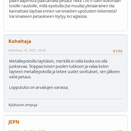
päänraapimista päättämällä pedata Tikka T3x:n tukin kokonaan
toisille raudoille, millä epoksilla (tai muulla) ylimääräinen tila
kannattaisi täyttää ennen varsinaisten upotusten tekemistä?
Varsinaiseen petaukseen löytyy Acraglassia.
Koheltaja
helmikuu 16, 2021, 16:50
#196
Metalliepoksilla täyttäisin, merkillä ei väliä koska voi olla
juoksevaa. Teippaa toisen puolen tukkoon ja valaa kolon
täyteen metalliepoksilla ja tekee uudet sovitukset, sen jälkeen
vielä petaus.
Lopputulos on arvailujen varassa.
Kylätason ampuja
JEPN
helmikuu 17, 2021, 10:20