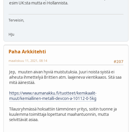
esim UK:sta mutta ei Hollannista.
Terveisin,
HJu
Paha Arkkitehti
maaliskuu 11, 2021, 08:14
#207
Jep, muuten aivan hyviä muistutuksia. Juuri noista syistä ei
aiheuta ihmettelyä Brittien atm. laajeneva vientikaaos. Sitä saa
mitä äänestää.
https://www.raumanakku.fi/tuotteet/kemikaalit-
muut/kemiallinen-metalli-devcon-a-10112-0-5kg
Tilausryhmässä hoksattiin tämmönen yritys, soitin tuonne ja
kuulemma toimittaja lopettanut maahantuonnin, mutta
selvittävät asiaa.