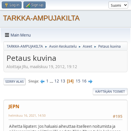
Log in
Sign up
TARKKA-AMPUJAKILTA
Main Menu
TARKKA-AMPUJAKILTA
Avoin Keskustelu
Aseet
Petaus kuvina
►
►
►
Petaus kuvina
Aloittaja JRu, maaliskuu 19, 2012, 19:12
1
...
12
13
15
16
Sivuja
14
SIIRRY ALAS
KÄYTTÄJÄN TOIMET
JEPN
helmikuu 16, 2021, 14:50
#195
Aihetta liipaten: Jos haluaisi aiheuttaa itselleen noitumista ja