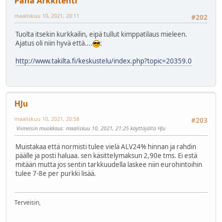
Paha Arkkitehti
maaliskuu 10, 2021, 20:11
#202
Tuolta itsekin kurkkailin, eipä tullut kimppatilaus mieleen.
Ajatus oli niin hyvä että....
:
http://www.takilta.fi/keskustelu/index.php?topic=20359.0
HJu
maaliskuu 10, 2021, 20:58
#203
Viimeisin muokkaus
: maaliskuu 10, 2021, 21:25 käyttäjältä HJu
Muistakaa että normisti tulee vielä ALV24% hinnan ja rahdin
päälle ja posti haluaa. sen käsittelymaksun 2,90e tms. Ei estä
mitään mutta jos sentin tarkkuudella laskee niin eurohintoihin
tulee 7-8e per purkki lisää.
Terveisin,