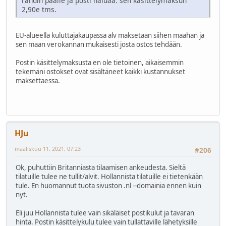
rahdin päälle ja posti haluaa. sen käsittelymaksun
2,90e tms.
EU-alueella kuluttajakaupassa alv maksetaan siihen maahan ja
sen maan verokannan mukaisesti josta ostos tehdään.
Postin käsittelymaksusta en ole tietoinen, aikaisemmin
tekemäni ostokset ovat sisältäneet kaikki kustannukset
maksettaessa.
HJu
maaliskuu 11, 2021, 07:23
#206
Ok, puhuttiin Britanniasta tilaamisen ankeudesta. Sieltä
tilatuille tulee ne tullit/alvit. Hollannista tilatuille ei tietenkään
tule. En huomannut tuota sivuston .nl --domainia ennen kuin
nyt.
Eli juu Hollannista tulee vain sikäläiset postikulut ja tavaran
hinta. Postin käsittelykulu tulee vain tullattaville lähetyksille