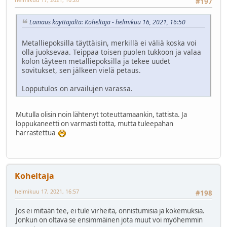
#197
Lainaus käyttäjältä: Koheltaja - helmikuu 16, 2021, 16:50
Metalliepoksilla täyttäisin, merkillä ei väliä koska voi
olla juoksevaa. Teippaa toisen puolen tukkoon ja valaa
kolon täyteen metalliepoksilla ja tekee uudet
sovitukset, sen jälkeen vielä petaus.
Lopputulos on arvailujen varassa.
Mutulla olisin noin lähtenyt toteuttamaankin, tattista. Ja
loppukaneetti on varmasti totta, mutta tuleepahan
harrastettua
Koheltaja
helmikuu 17, 2021, 16:57
#198
Jos ei mitään tee, ei tule virheitä, onnistumisia ja kokemuksia.
Jonkun on oltava se ensimmäinen jota muut voi myöhemmin