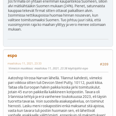
Jos firmalla on yhtään enemmän kaupantekoa Suomeen, silloin
alvi mätkähtääkin Suomen mukaan (24%). Pienet, satunnaista
kauppaa tekevät firmat sitten ottavat paikallisen alvin.
Isommissa nettikaupoissa huomaa hinnan nousevan, kun
valitsee toimitusmaaksi Suomen. Tuo johtuu juuri siitä, että
vuosimyynnin raja ko maahan ylittyy ja vero menee ostomaan
mukaan.
espo
maaliskuu 11, 2021, 23:33
#209
Viimeisin muokkaus
: maaliskuu 11, 2021, 23:38 käyttäjältä espo
Aatoshop Virossa Narvan lähellä. Tilannut kahdesti, viimeksi
pari viikkoa sitten tuli Devcon Steel Putty, 10112, puoli kiloa.
Taitaa olla Euroopan halvin paikka koska järki toimituskulut.
Jotain 45 euron paikkeilla kaikkineen kotipostiin. Tavara oli
Irlannissa tehtyä ja erä vanhenee toukokuussa 2023, eli täysin
tuoretta tavaraa. Voin suositella asiakaspalvelua, on toiminut
hienosti. Lasku meni roskapostiini enkä maksanut sitä ajoissa,
vasta kun tavara tuli postiin huomasin sen, eli lähettivät
vanhalle asiakkaalle välittömästi, ennenkuin oli maksettukaan!