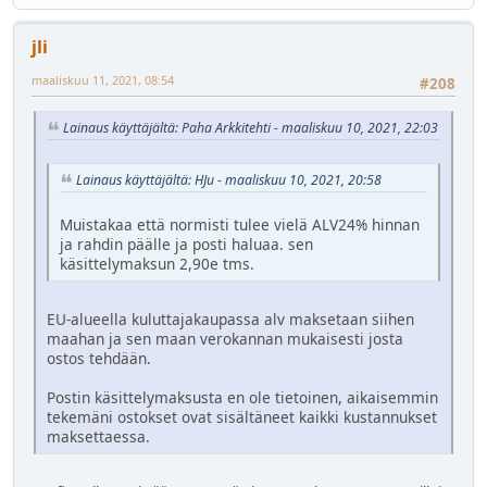
jli
maaliskuu 11, 2021, 08:54
#208
Lainaus käyttäjältä: Paha Arkkitehti - maaliskuu 10, 2021, 22:03
Lainaus käyttäjältä: HJu - maaliskuu 10, 2021, 20:58
Muistakaa että normisti tulee vielä ALV24% hinnan
ja rahdin päälle ja posti haluaa. sen
käsittelymaksun 2,90e tms.
EU-alueella kuluttajakaupassa alv maksetaan siihen
maahan ja sen maan verokannan mukaisesti josta
ostos tehdään.
Postin käsittelymaksusta en ole tietoinen, aikaisemmin
tekemäni ostokset ovat sisältäneet kaikki kustannukset
maksettaessa.