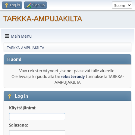
Log in
Sign up
TARKKA-AMPUJAKILTA
Main Menu
TARKKA-AMPUJAKILTA
Huom!
Vain rekisteröityneet jäsenet pääsevät tälle alueelle.
Ole hyvä ja kirjaudu alla tai
rekisteröidy
tunnuksella TARKKA-
AMPUJAKILTA
Log in
Käyttäjänimi:
Salasana: