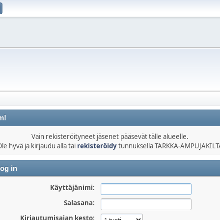
m!
Vain rekisteröityneet jäsenet pääsevät tälle alueelle.
le hyvä ja kirjaudu alla tai
rekisteröidy
tunnuksella TARKKA-AMPUJAKILT
og in
Käyttäjänimi:
Salasana:
Kirjautumisajan kesto: