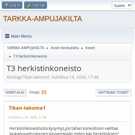
Log in
Sign up
TARKKA-AMPUJAKILTA
Main Menu
TARKKA-AMPUJAKILTA
Avoin Keskustelu
Aseet
►
►
T3 herkistinkoneisto
►
T3 herkistinkoneisto
Aloittaja Tikan-takoma1, huhtikuu 14, 2026, 17:46
Sivuja
1
SIIRRY ALAS
KÄYTTÄJÄN TOIMET
Tikan-takoma1
huhtikuu 14, 2026, 17:46
Herkistinkoneistosta kysymys,jos tähän koneistoon vaihtaa
laukaisuvastusjousen kevyempään,miten käy herkistyksen?