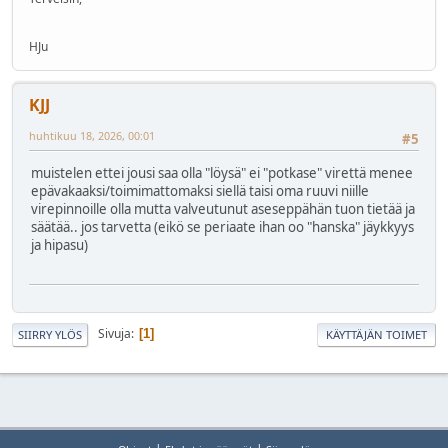
HJu
KJJ
huhtikuu 18, 2026, 00:01
#5
muistelen ettei jousi saa olla "löysä" ei "potkase" virettä menee
epävakaaksi/toimimattomaksi siellä taisi oma ruuvi niille
virepinnoille olla mutta valveutunut aseseppähän tuon tietää ja
säätää.. jos tarvetta (eikö se periaate ihan oo "hanska" jäykkyys
ja hipasu)
Sivuja
1
SIIRRY YLÖS
KÄYTTÄJÄN TOIMET