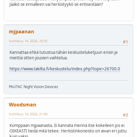
Jääkö se ennalleen vai herkistyykö se entisestään?
mjpaanan
huhtikuu 14, 2026, 20:55
#1
Kannattaa ehkä tutustua tähän keskusteluketjuun ensin ja
miettiä sitten jousien vaihtelua.
https://www.takilta.fi/keskustelu/index.php?topic=26700.0
PAUTAC Night Vision Devices
Woodsman
huhtikuu 14, 2026, 21:00
#2
Komppaan mjpaanasta. Ei kannata mennä itse kokeileen jos ei
OIKEASTI tiedä mitä tekee. Herkistinkoneisto on aivan eri juttu
kuin vakio.