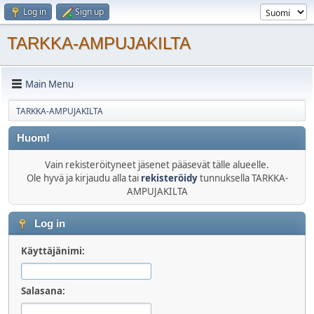
Log in
Sign up
TARKKA-AMPUJAKILTA
Main Menu
TARKKA-AMPUJAKILTA
Huom!
Vain rekisteröityneet jäsenet pääsevät tälle alueelle.
Ole hyvä ja kirjaudu alla tai
rekisteröidy
tunnuksella TARKKA-
AMPUJAKILTA
Log in
Käyttäjänimi:
Salasana: