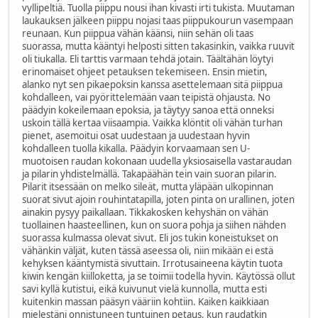
vyllipeltiä. Tuolla piippu nousi ihan kivasti irti tukista. Muutaman
laukauksen jälkeen piippu nojasi taas piippukourun vasempaan
reunaan. Kun piippua vähän käänsi, niin sehän oli taas
suorassa, mutta kääntyi helposti sitten takasinkin, vaikka ruuvit
oli tiukalla. Eli tarttis varmaan tehdä jotain. Täältähän löytyi
erinomaiset ohjeet petauksen tekemiseen. Ensin mietin,
alanko nyt sen pikaepoksin kanssa asettelemaan sitä piippua
kohdalleen, vai pyörittelemään vaan teipistä ohjausta. No
päädyin kokeilemaan epoksia, ja täytyy sanoa että onneksi
uskoin tällä kertaa viisaampia. Vaikka klöntit oli vähän turhan
pienet, asemoitui osat uudestaan ja uudestaan hyvin
kohdalleen tuolla kikalla. Päädyin korvaamaan sen U-
muotoisen raudan kokonaan uudella yksiosaisella vastaraudan
ja pilarin yhdistelmällä. Takapäähän tein vain suoran pilarin.
Pilarit itsessään on melko sileät, mutta yläpään ulkopinnan
suorat sivut ajoin rouhintatapilla, joten pinta on urallinen, joten
ainakin pysyy paikallaan. Tikkakosken kehyshän on vähän
tuollainen haasteellinen, kun on suora pohja ja siihen nähden
suorassa kulmassa olevat sivut. Eli jos tukin koneistukset on
vähänkin väljät, kuten tässä aseessa oli, niin mikään ei estä
kehyksen kääntymistä sivuttain. Irrotusaineena käytin tuota
kiwin kengän kiilloketta, ja se toimii todella hyvin. Käytössä ollut
savi kyllä kutistui, eikä kuivunut vielä kunnolla, mutta esti
kuitenkin massan pääsyn vääriin kohtiin. Kaiken kaikkiaan
mielestäni onnistuneen tuntuinen petaus, kun raudatkin