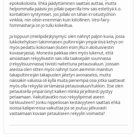
epoksikoloista. Ehkä jäädyttäminen saattais auttaa, mutta
helpommalla pääsisi jos jollaki paperilla tmv sais estettyä k.o.
kontaktien syntymiset. Jos jollaki on tähän irroitustyöhön
vinkkiä, niin olisin enemmän kuin kiitollinen. Vesi-fairy-
hsmmasharja on jo tullu kokeiltua.
Ja loppuun (mielipide)kysymys: olen nähnyt paljon kuvia, jossa
lukkokehyksen takimmaisen pultinreijän ympäröivä kehys on
myös pedattu kokonaan (kuten esim JRu:n aloitusviestin
kuvasarjassa). Monesta paikkaa olen myös lukenut, että
ainoastaan rekyylivastin sais olla taaksepäin suunnassa
(rekyylisuunnassa) tiiviisti naitettuna petausvaluun. Joissain
aseissa olen sitten myös nähnyt tuon aiemmin mainitun
takapultinreijän takapuolen jätetyn avonaiseksi, mutta
näissäkin valuissa oli kyllä muita pienempiä osia jotka saattavat
myös olla rekyyliä siirtämässä petausvaluun/tukkiin. Itse olen
petauksella ympäröinyt kaiken minkä järjellisesti pystyy
petaamaan. Vaikuttavatko nuo rekyylipinnat aseen
tarkkuuteen? Jonku nippeliosan kestävyyteen saattais ehkä
isoissa kaliipereissa vaikuttaa jos se joutuu jatkuvasti
vastaamaan kovaan petaukseen rekyylin voimasta?