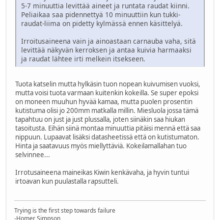
5-7 minuuttia levittää aineet ja runtata raudat kiinni.
Peliaikaa saa pidennettyä 10 minuuttiin kun tukki-
raudat-liima on pidetty kylmässä ennen käsittelyä.
Irroitusaineena vain ja ainoastaan carnauba vaha, sitä
levittää näkyvän kerroksen ja antaa kuivia harmaaksi
ja raudat lähtee irti melkein itsekseen.
Tuota katselin mutta hylkäsin tuon nopean kuivumisen vuoksi,
mutta voisi tuota varmaan kuitenkin kokeilla. Se super epoksi
on moneen muuhun hyvää kamaa, mutta puolen prosentin
kutistuma olisi jo 200mm matkalla millin. Miesluola jossa tämä
tapahtuu on just ja just plussalla, joten siinäkin saa hiukan
tasoitusta. Eihän siinä montaa minuuttia pitäisi mennä että saa
nippuun. Lupaavat lisäksi datasheetissä että on kutistumaton.
Hinta ja saatavuus myös miellyttäviä. Kokeilamallahan tuo
selvinnee...
Irrotusaineena maineikas Kiwin kenkävaha, ja hyvin tuntui
irtoavan kun puulastalla rapsutteli.
Trying is the first step towards failure
-Homer Simpson