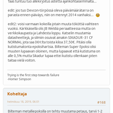
Taas tuntuu tuo allekirjoitus astetta ajankohtaisemmalta...
edit: jos tuo Devcon-törpössä oleva päivämäärätarra on
parasta ennen-päiväys, niin on mennyt 2014 vanhaksi...
edit2: voisi varmaan kokeilla jotain muuta tököttiä vaihteen
vuoksi. Kärkkäisellä olis JB Weldiä periaatteessa mutta on
verkkokaupasta ja Lahdesta loppu. Katselin muutamia
datasheettejä, ja silmiin osuivat ainakin SIKADUR -31 CF
NORMAL jota saa IKH:lta toista kiloa 37,50€. Pitäisi olla
kutistumatonta epoksihartsia. Bilteman Super Epoksi olisi
muuten lupaavan oloinen, mutta lupaavat että kutistuma on
alle 0,5% mutta Sikadur lupaa ettei kutistu ollenkaan joten
taitaa vielä voiton.
Trying is the first step towards failure
-Homer Simpson
Koheltaja
helmikuu 18, 2019, 06:01
#168
Bilteman metalliepoksilla on tehty muutama petaus, tarvii 1-2