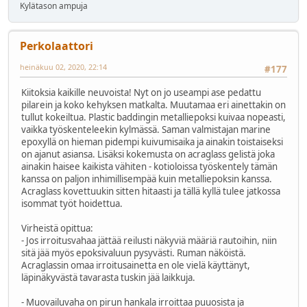
Kylätason ampuja
Perkolaattori
heinäkuu 02, 2020, 22:14
#177
Kiitoksia kaikille neuvoista! Nyt on jo useampi ase pedattu
pilarein ja koko kehyksen matkalta. Muutamaa eri ainettakin on
tullut kokeiltua. Plastic baddingin metalliepoksi kuivaa nopeasti,
vaikka työskenteleekin kylmässä. Saman valmistajan marine
epoxyllä on hieman pidempi kuivumisaika ja ainakin toistaiseksi
on ajanut asiansa. Lisäksi kokemusta on acraglass gelistä joka
ainakin haisee kaikista vähiten - kotioloissa työskentely tämän
kanssa on paljon inhimillisempää kuin metalliepoksin kanssa.
Acraglass kovettuukin sitten hitaasti ja tällä kyllä tulee jatkossa
isommat työt hoidettua.
Virheistä opittua:
- Jos irroitusvahaa jättää reilusti näkyviä määriä rautoihin, niin
sitä jää myös epoksivaluun pysyvästi. Ruman näköistä.
Acraglassin omaa irroitusainetta en ole vielä käyttänyt,
läpinäkyvästä tavarasta tuskin jää laikkuja.
- Muovailuvaha on pirun hankala irroittaa puuosista ja