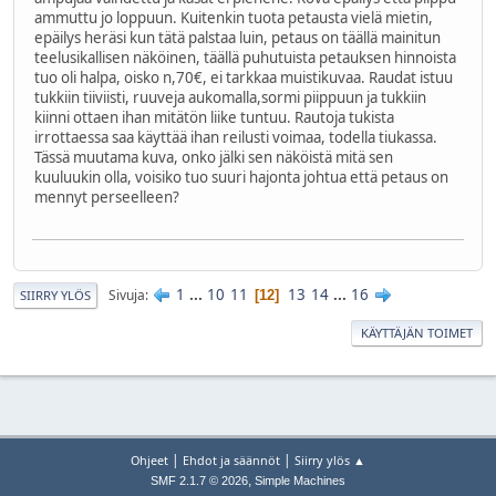
ammuttu jo loppuun. Kuitenkin tuota petausta vielä mietin,
epäilys heräsi kun tätä palstaa luin, petaus on täällä mainitun
teelusikallisen näköinen, täällä puhutuista petauksen hinnoista
tuo oli halpa, oisko n,70€, ei tarkkaa muistikuvaa. Raudat istuu
tukkiin tiiviisti, ruuveja aukomalla,sormi piippuun ja tukkiin
kiinni ottaen ihan mitätön liike tuntuu. Rautoja tukista
irrottaessa saa käyttää ihan reilusti voimaa, todella tiukassa.
Tässä muutama kuva, onko jälki sen näköistä mitä sen
kuuluukin olla, voisiko tuo suuri hajonta johtua että petaus on
mennyt perseelleen?
1
...
10
11
13
14
...
16
Sivuja
12
SIIRRY YLÖS
KÄYTTÄJÄN TOIMET
|
|
Ohjeet
Ehdot ja säännöt
Siirry ylös ▲
,
SMF 2.1.7 © 2026
Simple Machines