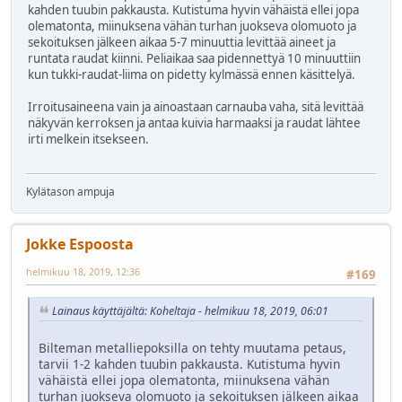
kahden tuubin pakkausta. Kutistuma hyvin vähäistä ellei jopa
olematonta, miinuksena vähän turhan juokseva olomuoto ja
sekoituksen jälkeen aikaa 5-7 minuuttia levittää aineet ja
runtata raudat kiinni. Peliaikaa saa pidennettyä 10 minuuttiin
kun tukki-raudat-liima on pidetty kylmässä ennen käsittelyä.
Irroitusaineena vain ja ainoastaan carnauba vaha, sitä levittää
näkyvän kerroksen ja antaa kuivia harmaaksi ja raudat lähtee
irti melkein itsekseen.
Kylätason ampuja
Jokke Espoosta
helmikuu 18, 2019, 12:36
#169
Lainaus käyttäjältä: Koheltaja - helmikuu 18, 2019, 06:01
Bilteman metalliepoksilla on tehty muutama petaus,
tarvii 1-2 kahden tuubin pakkausta. Kutistuma hyvin
vähäistä ellei jopa olematonta, miinuksena vähän
turhan juokseva olomuoto ja sekoituksen jälkeen aikaa