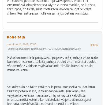
No tuleeko petauksesta tiukempi vai väljempi. Pakkeli oli
ensimmäisiä joita pienarissa käytin vuonna markka, se kutistui
tai turpos, en tiedä, mut irrotuksen jälkeen raudat oli väljät
siihen. Peri aatteessa mulle on sama jos petaus onnistuu.
Koheltaja
joulukuu 11, 2018, 17:03
#166
Viimeisin muokkaus
: tammikuu 01, 1970, 02:00 käyttäjältä Guest
Nyt alkaa mennä leipurijutuksi, paljonko niitä jauhoja pitää lisätä
kun leipuri sanoo että laita jauhoja puolet enemmän tai puolet
vähemmän? Voidaan myös alkaa miettimään kumpi oli ensin,
muna vai kana?
Se kuitenkin on fakta että toisilla petausmassoilla raudat istuu
tiukasti petauksessa, ja toisinaan väljästi. Tiukkenevalla
välyksellä olevassa massassa on hyvä käyttää kalvollista
irroitusainetta kuten alkoholilateksia, väljeneviä massoja ei
kannata edes käyttää. Optimaali on että 1-2 viikon