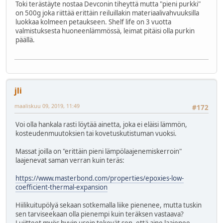
Toki terästäyte nostaa Devconin tiheyttä mutta "pieni purkki"
on 500g joka riittää erittäin reiluillakin materiaalivahvuuksilla
luokkaa kolmeen petaukseen. Shelf life on 3 vuotta
valmistuksesta huoneenlämmössä, leimat pitäisi olla purkin
päällä.
jli
maaliskuu 09, 2019, 11:49
#172
Voi olla hankala rasti löytää ainetta, joka ei eläisi lämmön,
kosteudenmuutoksien tai kovetuskutistuman vuoksi.
Massat joilla on "erittäin pieni lämpölaajenemiskerroin"
laajenevat saman verran kuin teräs:
https://www.masterbond.com/properties/epoxies-low-
coefficient-thermal-expansion
Hiilikuitupölyä sekaan sotkemalla liike pienenee, mutta tuskin
sen tarviseekaan olla pienempi kuin teräksen vastaava?