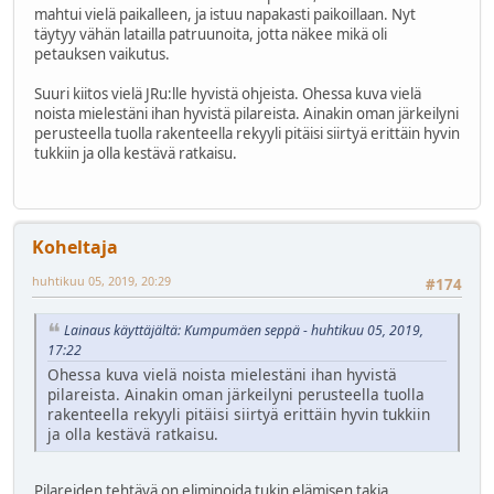
mahtui vielä paikalleen, ja istuu napakasti paikoillaan. Nyt
täytyy vähän latailla patruunoita, jotta näkee mikä oli
petauksen vaikutus.
Suuri kiitos vielä JRu:lle hyvistä ohjeista. Ohessa kuva vielä
noista mielestäni ihan hyvistä pilareista. Ainakin oman järkeilyni
perusteella tuolla rakenteella rekyyli pitäisi siirtyä erittäin hyvin
tukkiin ja olla kestävä ratkaisu.
Koheltaja
huhtikuu 05, 2019, 20:29
#174
Lainaus käyttäjältä: Kumpumäen seppä - huhtikuu 05, 2019,
17:22
Ohessa kuva vielä noista mielestäni ihan hyvistä
pilareista. Ainakin oman järkeilyni perusteella tuolla
rakenteella rekyyli pitäisi siirtyä erittäin hyvin tukkiin
ja olla kestävä ratkaisu.
Pilareiden tehtävä on eliminoida tukin elämisen takia