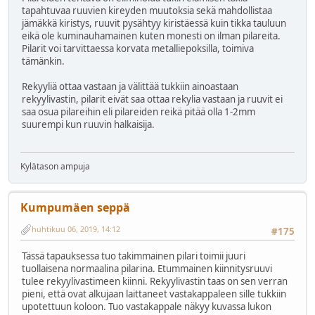
tapahtuvaa ruuvien kireyden muutoksia sekä mahdollistaa
jämäkkä kiristys, ruuvit pysähtyy kiristäessä kuin tikka tauluun
eikä ole kuminauhamainen kuten monesti on ilman pilareita.
Pilarit voi tarvittaessa korvata metalliepoksilla, toimiva
tämänkin.
Rekyyliä ottaa vastaan ja välittää tukkiin ainoastaan
rekyylivastin, pilarit eivät saa ottaa rekylia vastaan ja ruuvit ei
saa osua pilareihin eli pilareiden reikä pitää olla 1-2mm
suurempi kun ruuvin halkaisija.
Kylätason ampuja
Kumpumäen seppä
huhtikuu 06, 2019, 14:12
#175
Tässä tapauksessa tuo takimmainen pilari toimii juuri
tuollaisena normaalina pilarina. Etummainen kiinnitysruuvi
tulee rekyylivastimeen kiinni. Rekyylivastin taas on sen verran
pieni, että ovat alkujaan laittaneet vastakappaleen sille tukkiin
upotettuun koloon. Tuo vastakappale näkyy kuvassa lukon