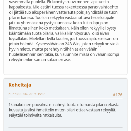
vasemmalla puolella. Eli kiinnitysruuvi menee läpi tuosta
kappaleesta. Mielestäni tuossa rakenteessa paras vaihtoehto
oli jättää tuo alkuperäinen vastarauta pois ja yhdistää se tuon
pilarin kanssa. Tuolloin rekyylin vastaanottava teräskappale
jatkuu yhtenäisenä pystysuunnassa koko tukin läpi ja on
liimattuna siihen koko matkaltaan. Näin ollen rekyyli ei pysty
kääntämään tuota pilaria, vaikka kiinnitysruuvi olisi aivan
löysälläkin. Mielelläni kyllä kuulen, jos tuossa ajatuksessani on
jotain hölmöä. Kyseessähän on 243 Win, joten rekyyli on vielä
hyvin mieto, mutta perehdyin tähän asiaan vähän
huolellisemmin sen takia, kun suunnitelmissa on vähän isompi
rekyylinenkin saman sukuinen ase.
Koheltaja
huhtikuu 06, 2019, 15:18
#176
Ikänäköinen puusilmä ei nähnyt tuota etumaista pilaria ekasta
kuvasta ja siksi ihmettelin miten pilari ottaa vastaan rekyyliä.
Näyttää toimivalta ratkaisulta.