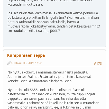
Lujitteet myös hyvin usein tekevät sen, että aine laajenee
kosteuden muuttuessa.
Jos liike huolettaa, eikö massaus kannattaisi katkoa pehmeillä,
poikittaisilla ja pitkittäisillä langoilla tms? Yksinkertaisimmillaan
petaus katkottaisiin sopivan paksuisella, harvalla
muoviverkolla, joka litistyy väliin, tehden petauksesta esim 1x1
cm ruudukon, eikä isoa umpijöötiä?
Kumpumäen seppä
huhtikuu 05, 2019, 17:22
#173
No nyt tuli kokeiltua ensimmäistä varsinaista petausta.
Aiemmin tein Valmet Erään tukin, johon tein aika sopivat
koneistukset, ja ainoastaan pilaripetauksen.
Nyt uhrina oli LSA55, jonka tilanne oli se, että ase oli
ostettaessa muuten ihan ok kuntoinen, mutta piippu nojasi
piippukourun vasempaan reunaan. Siis sekä alas että
vasemmalle. Ensimmäisenä kokeiluna laitoin sen U-muotoisen
palikan, johon rekyylinvastin tulee, ja tukin väliin 0,5 mm