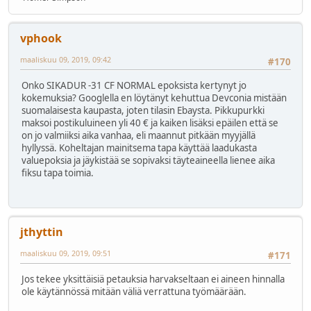
vphook
maaliskuu 09, 2019, 09:42
#170
Onko SIKADUR -31 CF NORMAL epoksista kertynyt jo
kokemuksia? Googlella en löytänyt kehuttua Devconia mistään
suomalaisesta kaupasta, joten tilasin Ebaysta. Pikkupurkki
maksoi postikuluineen yli 40 € ja kaiken lisäksi epäilen että se
on jo valmiiksi aika vanhaa, eli maannut pitkään myyjällä
hyllyssä. Koheltajan mainitsema tapa käyttää laadukasta
valuepoksia ja jäykistää se sopivaksi täyteaineella lienee aika
fiksu tapa toimia.
jthyttin
maaliskuu 09, 2019, 09:51
#171
Jos tekee yksittäisiä petauksia harvakseltaan ei aineen hinnalla
ole käytännössä mitään väliä verrattuna työmäärään.