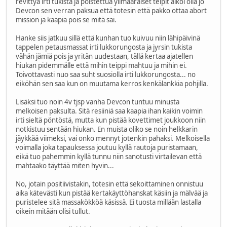
revittyä irti tukista ja poistettua ylimääräiset teipit alkoi olla jo
Devcon sen verran paksua että totesin että pakko ottaa abort
mission ja kaapia pois se mitä sai.
Hanke siis jatkuu sillä että kunhan tuo kuivuu niin lähipäivinä
tappelen petausmassat irti lukkorungosta ja jyrsin tukista
vähän jämiä pois ja yritän uudestaan, tällä kertaa ajatellen
hiukan pidemmälle että mihin teippi mahtuu ja mihin ei.
Toivottavasti nuo saa suht suosiolla irti lukkorungosta... no
eiköhän sen saa kun on muutama kerros kenkälankkia pohjilla.
Lisäksi tuo noin 4v tjsp vanha Devcon tuntuu minusta
melkoisen paksulta. Sitä resiiniä saa kaapia ihan kaikin voimin
irti sieltä pöntöstä, mutta kun pistää kovettimet joukkoon niin
notkistuu sentään hiukan. En muista oliko se noin helkkarin
jäykkää viimeksi, vai onko mennyt jotenkin pahaksi. Melkoisella
voimalla joka tapauksessa joutuu kyllä rautoja puristamaan,
eikä tuo pahemmin kyllä tunnu niin sanotusti virtailevan että
mahtaako täyttää miten hyvin...
No, jotain positiivistakin, totesin että sekoittaminen onnistuu
aika kätevästi kun pistää kertakäyttöhanskat käsiin ja mälvää ja
puristelee sitä massakökköä käsissä. Ei tuosta millään lastalla
oikein mitään olisi tullut.