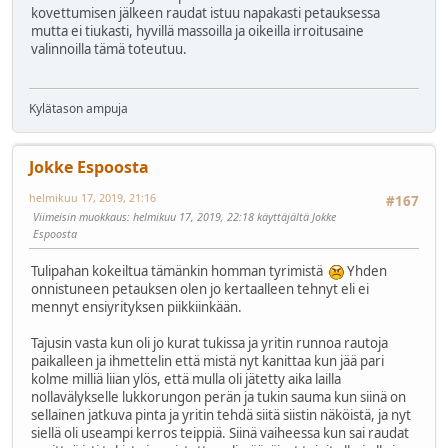
kovettumisen jälkeen raudat istuu napakasti petauksessa
mutta ei tiukasti, hyvillä massoilla ja oikeilla irroitusaine
valinnoilla tämä toteutuu.
Kylätason ampuja
Jokke Espoosta
helmikuu 17, 2019, 21:16
#167
Viimeisin muokkaus
: helmikuu 17, 2019, 22:18 käyttäjältä Jokke
Espoosta
Tulipahan kokeiltua tämänkin homman tyrimistä
Yhden
onnistuneen petauksen olen jo kertaalleen tehnyt eli ei
mennyt ensiyrityksen piikkiinkään.
Tajusin vasta kun oli jo kurat tukissa ja yritin runnoa rautoja
paikalleen ja ihmettelin että mistä nyt kanittaa kun jää pari
kolme milliä liian ylös, että mulla oli jätetty aika lailla
nollavälykselle lukkorungon perän ja tukin sauma kun siinä on
sellainen jatkuva pinta ja yritin tehdä siitä siistin näköistä, ja nyt
siellä oli useampi kerros teippiä. Siinä vaiheessa kun sai raudat