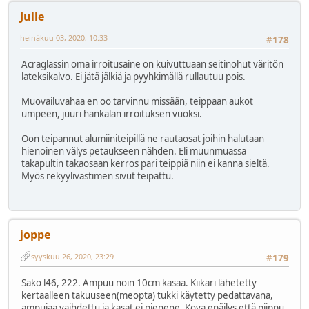
Julle
heinäkuu 03, 2020, 10:33
#178
Acraglassin oma irroitusaine on kuivuttuaan seitinohut väritön
lateksikalvo. Ei jätä jälkiä ja pyyhkimällä rullautuu pois.
Muovailuvahaa en oo tarvinnu missään, teippaan aukot
umpeen, juuri hankalan irroituksen vuoksi.
Oon teipannut alumiiniteipillä ne rautaosat joihin halutaan
hienoinen välys petaukseen nähden. Eli muunmuassa
takapultin takaosaan kerros pari teippiä niin ei kanna sieltä.
Myös rekyylivastimen sivut teipattu.
joppe
syyskuu 26, 2020, 23:29
#179
Sako l46, 222. Ampuu noin 10cm kasaa. Kiikari lähetetty
kertaalleen takuuseen(meopta) tukki käytetty pedattavana,
ampujaa vaihdettu ja kasat ei pienene. Kova epäilys että piippu