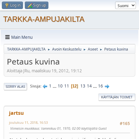
Log in
Sign up
TARKKA-AMPUJAKILTA
Main Menu
TARKKA-AMPUJAKILTA
Avoin Keskustelu
Aseet
Petaus kuvina
►
►
►
Petaus kuvina
Aloittaja JRu, maaliskuu 19, 2012, 19:12
1
...
10
11
13
14
...
16
Sivuja
12
SIIRRY ALAS
KÄYTTÄJÄN TOIMET
jartsu
joulukuu 11, 2018, 16:53
#165
Viimeisin muokkaus
: tammikuu 01, 1970, 02:00 käyttäjältä Guest