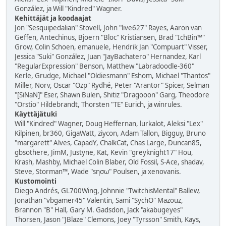
González, ja Will "Kindred" Wagner.
Kehittäjät ja koodaajat
Jon "Sesquipedalian" Stovell, John "live627" Rayes, Aaron van
Geffen, Antechinus, Bjoern "Bloc" Kristiansen, Brad "IchBin™"
Grow, Colin Schoen, emanuele, Hendrik Jan "Compuart" Visser,
Jessica "Suki" González, Juan "JayBachatero" Hernandez, Karl
"RegularExpression" Benson, Matthew "Labradoodle-360"
Kerle, Grudge, Michael "Oldiesmann" Eshom, Michael "Thantos"
Miller, Norv, Oscar "Ozp" Rydhé, Peter "Arantor" Spicer, Selman
"[SiNaN]" Eser, Shawn Bulen, Shitiz "Dragooon" Garg, Theodore
"Orstio" Hildebrandt, Thorsten "TE" Eurich, ja winrules.
Käyttäjätuki
Will "Kindred" Wagner, Doug Heffernan, lurkalot, Aleksi "Lex"
Kilpinen, br360, GigaWatt, ziycon, Adam Tallon, Bigguy, Bruno
"margarett" Alves, CapadY, ChalkCat, Chas Large, Duncan85,
gbsothere, JimM, Justyne, Kat, Kevin "greyknight17" Hou,
Krash, Mashby, Michael Colin Blaber, Old Fossil, S-Ace, shadav,
Steve, Storman™, Wade "sησω" Poulsen, ja xenovanis.
Kustomointi
Diego Andrés, GL700Wing, Johnnie "TwitchisMental" Ballew,
Jonathan "vbgamer45" Valentin, Sami "SychO" Mazouz,
Brannon "B" Hall, Gary M. Gadsdon, Jack "akabugeyes"
Thorsen, Jason "JBlaze" Clemons, Joey "Tyrsson" Smith, Kays,