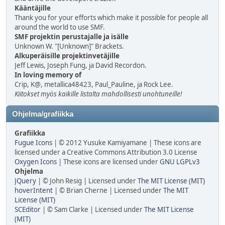
Kääntäjille
Thank you for your efforts which make it possible for people all
around the world to use SMF.
SMF projektin perustajalle ja isälle
Unknown W. "[Unknown]" Brackets.
Alkuperäisille projektinvetäjille
Jeff Lewis, Joseph Fung, ja David Recordon.
In loving memory of
Crip, K@, metallica48423, Paul_Pauline, ja Rock Lee.
Kiitokset myös kaikille listalta mahdollisesti unohtuneille!
Ohjelma/grafiikka
Grafiikka
Fugue Icons
| © 2012 Yusuke Kamiyamane | These icons are
licensed under a Creative Commons Attribution 3.0 License
Oxygen Icons
| These icons are licensed under
GNU LGPLv3
Ohjelma
JQuery
| © John Resig | Licensed under
The MIT License (MIT)
hoverIntent
| © Brian Cherne | Licensed under
The MIT
License (MIT)
SCEditor
| © Sam Clarke | Licensed under
The MIT License
(MIT)