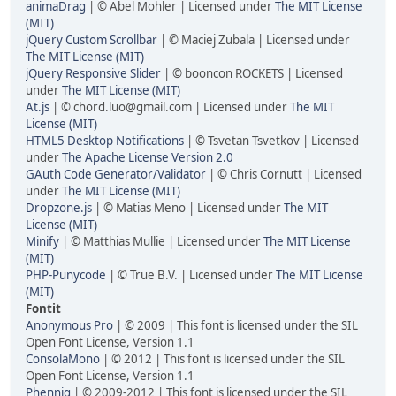
animaDrag
| © Abel Mohler | Licensed under
The MIT License
(MIT)
jQuery Custom Scrollbar
| © Maciej Zubala | Licensed under
The MIT License (MIT)
jQuery Responsive Slider
| © booncon ROCKETS | Licensed
under
The MIT License (MIT)
At.js
| © chord.luo@gmail.com | Licensed under
The MIT
License (MIT)
HTML5 Desktop Notifications
| © Tsvetan Tsvetkov | Licensed
under
The Apache License Version 2.0
GAuth Code Generator/Validator
| © Chris Cornutt | Licensed
under
The MIT License (MIT)
Dropzone.js
| © Matias Meno | Licensed under
The MIT
License (MIT)
Minify
| © Matthias Mullie | Licensed under
The MIT License
(MIT)
PHP-Punycode
| © True B.V. | Licensed under
The MIT License
(MIT)
Fontit
Anonymous Pro
| © 2009 | This font is licensed under the SIL
Open Font License, Version 1.1
ConsolaMono
| © 2012 | This font is licensed under the SIL
Open Font License, Version 1.1
Phennig
| © 2009-2012 | This font is licensed under the SIL