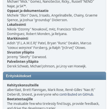
Michael "Mick." Gomez, NanoSector, Ricky., Russell "NEND"
Najar, ja SA™.
Oppaat ja dokumentaatio
Michele "Illori" Davis, Irisado, AngelinaBelle, Chainy, Graeme
Spence, ja Joshua "groundup" Dickerson.
Lokalisointi
Nikola "Dzonny" Novaković, m4z, Francisco "d3vcho"
Domínguez, Robert Monden, ja Relyana.
Markkinointi
Adish "(F.L.A.M.E.R)" Patel, Bryan "Runic" Deakin, Marcus
"cσσкιє мσηѕтєя" Forsberg, ja Ralph "[n3rve]" Otowo.
Sivuston ylläpito
Jeremy "SleePy" Darwood.
Palvelinten ylläpito
Derek Schwab, Michael Johnson, ja Liroy van Hoewijk.
Erityiskiitokset
Kehityskonsulteille
albertlast, Brett Flannigan, Mark Rose, René-Gilles "Nao 尚"
Deberdt, tinoest, ja everyone who
contributed on GitHub
.
Beetatestaajille
The invaluable few who tirelessly find bugs, provide feedback,
and drive the developers crazier.