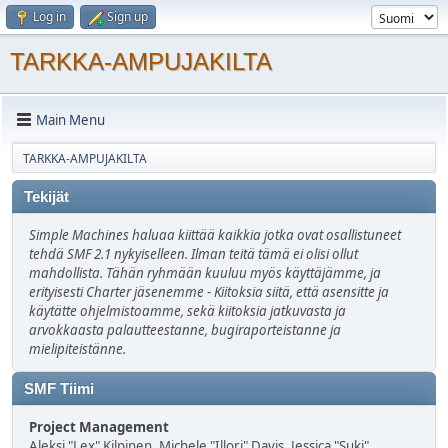
Log in
Sign up
TARKKA-AMPUJAKILTA
Main Menu
TARKKA-AMPUJAKILTA
Tekijät
Simple Machines haluaa kiittää kaikkia jotka ovat osallistuneet
tehdä SMF 2.1 nykyiselleen. Ilman teitä tämä ei olisi ollut
mahdollista. Tähän ryhmään kuuluu myös käyttäjämme, ja
erityisesti Charter jäsenemme - Kiitoksia siitä, että asensitte ja
käytätte ohjelmistoamme, sekä kiitoksia jatkuvasta ja
arvokkaasta palautteestanne, bugiraporteistanne ja
mielipiteistänne.
SMF Tiimi
Project Management
Aleksi "Lex" Kilpinen, Michele "Illori" Davis, Jessica "Suki"