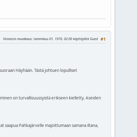
Viimeisin muokkaus
: tammikuu 01, 1970, 02:00 käyttäjältä Guest
#1
an suoraan Häyhään. Tästä johtuen lopulliset
puminen on turvallisuussyistä erikseen kielletty. Aseiden
oivat saapua Pahkajärvelle majoittumaan samana iltana,