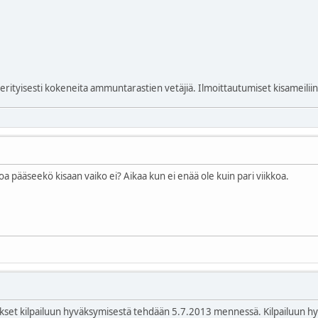
n, erityisesti kokeneita ammuntarastien vetäjiä. Ilmoittautumiset kisameilii
oa pääseekö kisaan vaiko ei? Aikaa kun ei enää ole kuin pari viikkoa.
ätökset kilpailuun hyväksymisestä tehdään 5.7.2013 mennessä. Kilpailuun