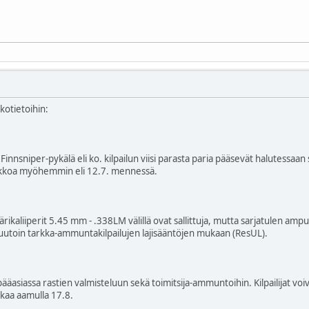
kotietoihin:
in Finnsniper-pykälä eli ko. kilpailun viisi parasta paria pääsevät halutessa
viikkoa myöhemmin eli 12.7. mennessä.
väärikaliiperit 5.45 mm - .338LM välillä ovat sallittuja, mutta sarjatulen am
 muutoin tarkka-ammuntakilpailujen lajisääntöjen mukaan (ResUL).
pääasiassa rastien valmisteluun sekä toimitsija-ammuntoihin. Kilpailijat v
lkaa aamulla 17.8.