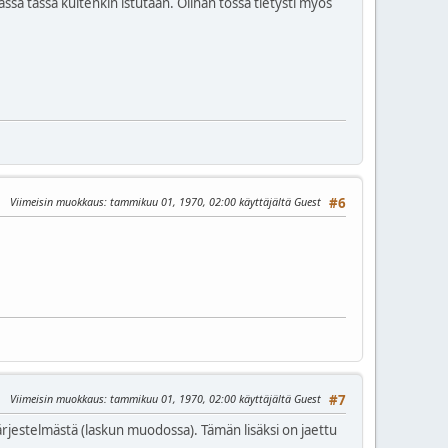
nassa tässä kuitenkin istutaan. Olihan tossa tietysti myös
Viimeisin muokkaus
: tammikuu 01, 1970, 02:00 käyttäjältä Guest
#6
Viimeisin muokkaus
: tammikuu 01, 1970, 02:00 käyttäjältä Guest
#7
järjestelmästä (laskun muodossa). Tämän lisäksi on jaettu