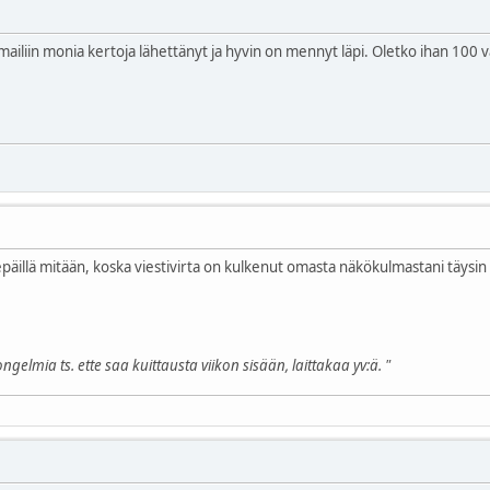
ailiin monia kertoja lähettänyt ja hyvin on mennyt läpi. Oletko ihan 100 varm
 epäillä mitään, koska viestivirta on kulkenut omasta näkökulmastani täysin 
ngelmia ts. ette saa kuittausta viikon sisään, laittakaa yv:ä. "