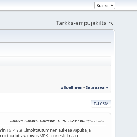
Tarkka-ampujakilta ry
« Edellinen
-
Seuraava »
TULOSTA
Viimeisin muokkaus
: tammikuu 01, 1970, 02:00 käyttäjältä Guest
min 16.-18.8. Ilmoittautuminen aukeaa vapulta ja
ilmoittauduttava myös MPK:n järjestelmään.