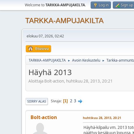
Welcome to
TARKKA-AMPUJAKILTA
.
Log in
Sign up
TARKKA-AMPUJAKILTA
elokuu 07, 2026, 02:42
Etusivu
TARKKA-AMPUJAKILTA
Avoin Keskustelu
Tarkka-ammuntaki
►
►
Häyhä 2013
Aloittaja Bolt-action, huhtikuu 28, 2013, 20:21
2
3
Sivuja
1
SIIRRY ALAS
Bolt-action
huhtikuu 28, 2013, 20:21
Häyhä-kilpailu vm. 2013 tot
päättyy kesäkuun lopussa. K