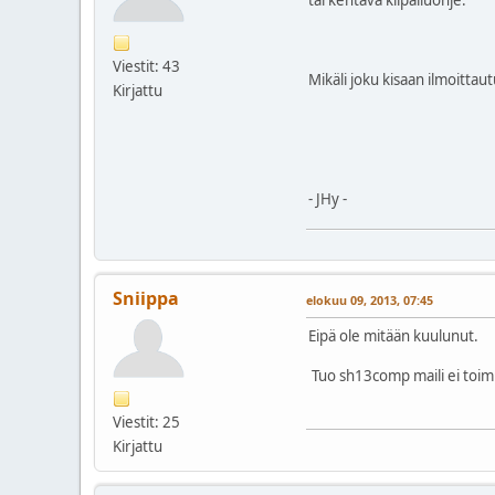
Viestit: 43
Mikäli joku kisaan ilmoittau
Kirjattu
- JHy -
Sniippa
elokuu 09, 2013, 07:45
Eipä ole mitään kuulunut.
Tuo sh13comp maili ei toimi.
Viestit: 25
Kirjattu