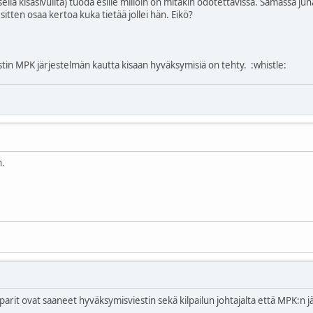
sella kisasivuilta) tuoda esille milloin on mitäkin odotettavissa. Samassa ju
sitten osaa kertoa kuka tietää jollei hän. Eikö?
stin MPK järjestelmän kautta kisaan hyväksymisiä on tehty.
:whistle:
n.
 parit ovat saaneet hyväksymisviestin sekä kilpailun johtajalta että MPK:n 