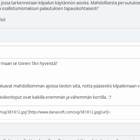
 jossa tarkennetaan kilpailun käytännön asioita. Mahdollisesta peruutukses
 osallistumismaksun palautuksen tapauskohtaisesti"
:lol:
rmaan se toinen TAn hyveistä?
luavat mahdollisimman ajoissa tiedon siitä, notta pääseekö kilpailemaan v
esäviikonloput ovat kaikilla enemmän ja vähemmän kortilla.
:?
/sig/381812.jpg"]http://www.danasoft.com/sig/381812.jpg[/url]
<