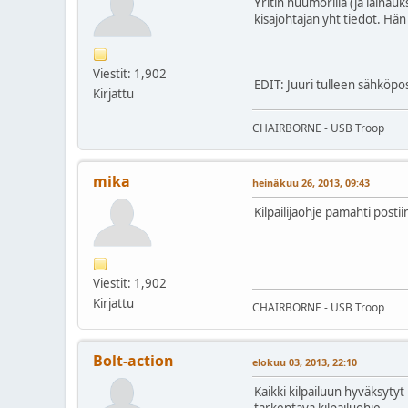
Yritin huumorilla (ja lainauk
kisajohtajan yht tiedot. Hän 
Viestit: 1,902
EDIT: Juuri tulleen sähköpo
Kirjattu
CHAIRBORNE - USB Troop
mika
heinäkuu 26, 2013, 09:43
Kilpailijaohje pamahti postii
Viestit: 1,902
Kirjattu
CHAIRBORNE - USB Troop
Bolt-action
elokuu 03, 2013, 22:10
Kaikki kilpailuun hyväksytyt
tarkentava kilpailuohje.