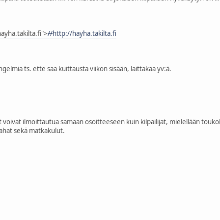
ayha.takilta.fi">
//
http://hayha.takilta.fi
elmia ts. ette saa kuittausta viikon sisään, laittakaa yv:ä.
at voivat ilmoittautua samaan osoitteeseen kuin kilpailijat, mielellään to
ahat sekä matkakulut.