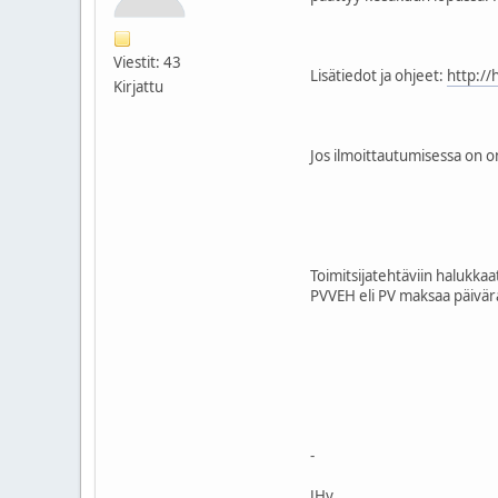
Viestit: 43
Lisätiedot ja ohjeet:
http://h
Kirjattu
Jos ilmoittautumisessa on ong
Toimitsijatehtäviin halukka
PVVEH eli PV maksaa päivär
-
JHy