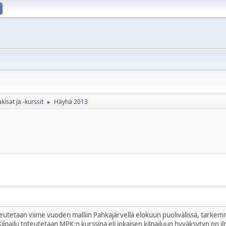
sat ja -kurssit
Häyhä 2013
►
eutetaan viime vuoden malliin Pahkajärvellä elokuun puolivälissä, tarkem
ilpailu toteutetaan MPK:n kurssina eli jokaisen kilpailuun hyväksytyn on 