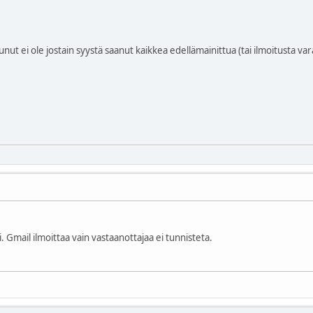
tunut ei ole jostain syystä saanut kaikkea edellämainittua (tai ilmoitusta va
 Gmail ilmoittaa vain vastaanottajaa ei tunnisteta.