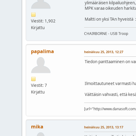
ylimääräisen kilpailuohjeen,
MPK varaa oikeuden harkita
Maltti on yksi TAn hyveistä
Viestit: 1,902
Kirjattu
CHAIRBORNE - USB Troop
papalima
heinäkuu 25, 2013, 12:27
Tiedon panttaaminen on va
Ilmoittautuneet varmasti ha
Viestit: 7
Kirjattu
Väittäisin vahvasti, että k
[url="http://www.danasoft.com
mika
heinäkuu 25, 2013, 13:17