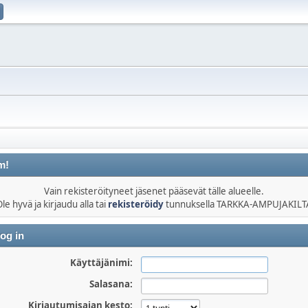
m!
Vain rekisteröityneet jäsenet pääsevät tälle alueelle.
le hyvä ja kirjaudu alla tai
rekisteröidy
tunnuksella TARKKA-AMPUJAKILT
og in
Käyttäjänimi:
Salasana:
Kirjautumisajan kesto: