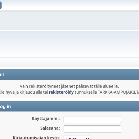
m!
Vain rekisteröityneet jäsenet pääsevät tälle alueelle.
le hyvä ja kirjaudu alla tai
rekisteröidy
tunnuksella TARKKA-AMPUJAKILT
og in
Käyttäjänimi:
Salasana:
Kirjautumisajan kesto: