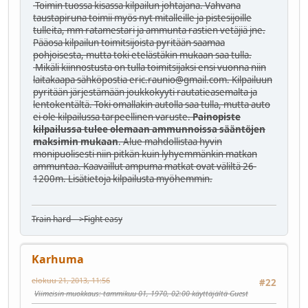
Toimin tuossa kisassa kilpailun johtajana. Vahvana
taustapiruna toimii myös nyt mitalleille ja pistesijoille
tulleita, mm ratamestari ja ammunta rastien vetäjiä jne.
Pääosa kilpailun toimitsijoista pyritään saamaa
pohjoisesta, mutta toki etelästäkin mukaan saa tulla.
Mikäli kiinnostusta on tulla toimitsijaksi ensi vuonna niin
laitakaapa sähköpostia
eric.raunio@gmail.com
. Kilpailuun
pyritään järjestämään joukkokyyti rautatieasemalta ja
lentokentältä. Toki omallakin autolla saa tulla, mutta auto
ei ole kilpailussa tarpeellinen varuste.
Painopiste
kilpailussa tulee olemaan ammunnoissa sääntöjen
maksimin mukaan
. Alue mahdollistaa hyvin
monipuolisesti niin pitkän kuin lyhyemmänkin matkan
ammuntaa. Kaavaillut ampuma matkat ovat väliltä 26-
1200m. Lisätietoja kilpailusta myöhemmin.
Train hard--->Fight easy
Karhuma
elokuu 21, 2013, 11:56
#22
Viimeisin muokkaus
: tammikuu 01, 1970, 02:00 käyttäjältä Guest