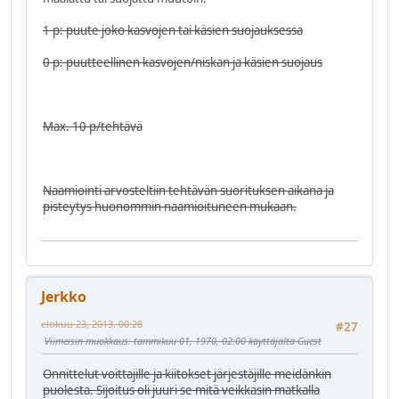
1 p: puute joko kasvojen tai käsien suojauksessa
0 p: puutteellinen kasvojen/niskan ja käsien suojaus
Max. 10 p/tehtävä
Naamiointi arvosteltiin tehtävän suorituksen aikana ja
pisteytys huonommin naamioituneen mukaan.
Jerkko
elokuu 23, 2013, 00:28
#27
Viimeisin muokkaus
: tammikuu 01, 1970, 02:00 käyttäjältä Guest
Onnittelut voittajille ja kiitokset järjestäjille meidänkin
puolesta. Sijoitus oli juuri se mitä veikkasin matkalla