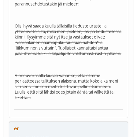
parannusehdotustakin jäi mieleen:
Olisi hyvä saada kuulla tällaisilla tiedustelurasteilla
yhteenveto siitä, mikä meni pieleen, jos jää tiedustellessa
kiinni. Kysyimme sitä nyt itse ja vastaukset olivat:
"vääränlainen naamiopuku taustaan nähden" ja
"liikkuminen sivuttain". Tuollaiset kannattaisi antaa
palautteena kaikille kilpailijoille välittömästi rastin jälkeen.
Ajoneuvorastilla kiusasi vähän se, että olimme
periaatteessa tulituksen alaisena, mutta koko aika meni
silti sen viimeisen meitä tulittavan pellin etsimiseen.
Luulisi että siitä lähtisi edes jotain ääntä tai välkettä tai
liikettä...
er