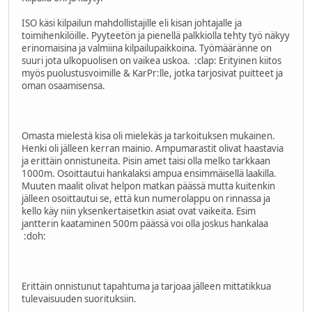
ISO käsi kilpailun mahdollistajille eli kisan johtajalle ja
toimihenkilöille. Pyyteetön ja pienellä palkkiolla tehty työ näkyy
erinomaisina ja valmiina kilpailupaikkoina. Työmääränne on
suuri jota ulkopuolisen on vaikea uskoa.
:clap:
Erityinen kiitos
myös puolustusvoimille & KarPr:lle, jotka tarjosivat puitteet ja
oman osaamisensa.
Omasta mielestä kisa oli mielekäs ja tarkoituksen mukainen.
Henki oli jälleen kerran mainio. Ampumarastit olivat haastavia
ja erittäin onnistuneita. Pisin amet taisi olla melko tarkkaan
1000m. Osoittautui hankalaksi ampua ensimmäisellä laakilla.
Muuten maalit olivat helpon matkan päässä mutta kuitenkin
jälleen osoittautui se, että kun numerolappu on rinnassa ja
kello käy niin yksenkertaisetkin asiat ovat vaikeita. Esim
jantterin kaataminen 500m päässä voi olla joskus hankalaa
:doh:
Erittäin onnistunut tapahtuma ja tarjoaa jälleen mittatikkua
tulevaisuuden suorituksiin.