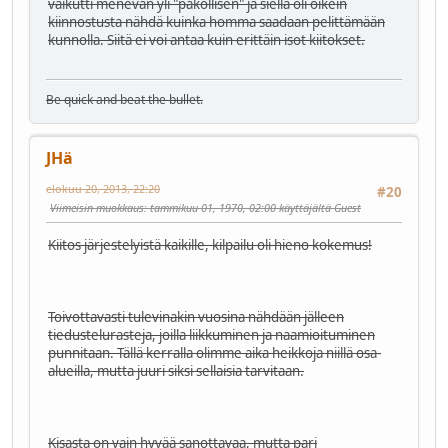
vaikutti menevän yli "pakollisen" ja siellä oli oikein
kiinnostusta nähdä kuinka homma saadaan pelittämään
kunnolla. Siitä ei voi antaa kuin erittäin isot kiitokset.
Be quick and beat the bullet.
JHä
elokuu 20, 2013, 22:20
#20
Viimeisin muokkaus
: tammikuu 01, 1970, 02:00 käyttäjältä Guest
Kiitos järjestelyistä kaikille, kilpailu oli hieno kokemus!
Toivottavasti tulevinakin vuosina nähdään jälleen
tiedustelurasteja, joilla liikkuminen ja naamioituminen
punnitaan. Tällä kerralla olimme aika heikkoja niillä osa-
alueilla, mutta juuri siksi sellaisia tarvitaan.
Kisasta on vain hyvää sanottavaa, mutta pari