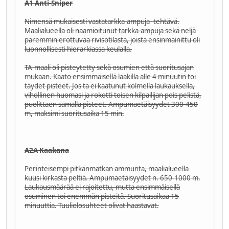
A1 Anti-Sniper
Nimensä mukaisesti vastatarkka-ampuja -tehtävä.
Maalialueella oli naamioitunut tarkka-ampuja sekä neljä
paremmin erottuvaa rivisotilasta, joista ensinmainittu oli
luonnollisesti hierarkiassa keulalla.
TA-maali oli pisteytetty sekä osumien että suoritusajan
mukaan. Kaato ensimmäisellä laakilla alle 4 minuutin toi
täydet pisteet. Jos ta ei kaatunut kolmella laukauksella,
vihollinen huomasi ja rokotti toisen kilpailijan pois pelistä,
puolittaen samalla pisteet. Ampumaetäisyydet 300-450
m, maksimi suoritusaika 15 min.
A2A Kaakana
Perinteisempi pitkänmatkan ammunta, maalialueella
kuusi kirkasta peltiä. Ampumaetäisyydet n. 650-1000 m.
Laukausmäärää ei rajoitettu, mutta ensimmäisellä
osuminen toi enemmän pisteitä. Suoritusaikaa 15
minuuttia. Tuuliolosuhteet olivat haastavat.