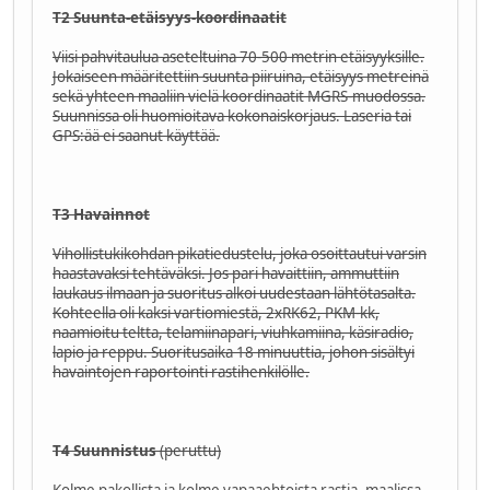
T2 Suunta-etäisyys-koordinaatit
Viisi pahvitaulua aseteltuina 70-500 metrin etäisyyksille.
Jokaiseen määritettiin suunta piiruina, etäisyys metreinä
sekä yhteen maaliin vielä koordinaatit MGRS-muodossa.
Suunnissa oli huomioitava kokonaiskorjaus. Laseria tai
GPS:ää ei saanut käyttää.
T3 Havainnot
Vihollistukikohdan pikatiedustelu, joka osoittautui varsin
haastavaksi tehtäväksi. Jos pari havaittiin, ammuttiin
laukaus ilmaan ja suoritus alkoi uudestaan lähtötasalta.
Kohteella oli kaksi vartiomiestä, 2xRK62, PKM-kk,
naamioitu teltta, telamiinapari, viuhkamiina, käsiradio,
lapio ja reppu. Suoritusaika 18 minuuttia, johon sisältyi
havaintojen raportointi rastihenkilölle.
T4 Suunnistus
(peruttu)
Kolme pakollista ja kolme vapaaehtoista rastia, maalissa