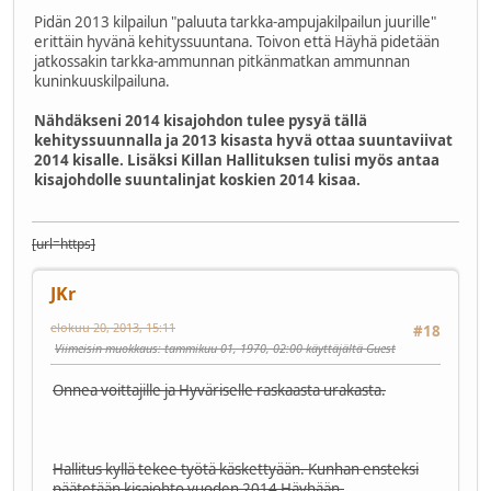
Pidän 2013 kilpailun "paluuta tarkka-ampujakilpailun juurille"
erittäin hyvänä kehityssuuntana. Toivon että Häyhä pidetään
jatkossakin tarkka-ammunnan pitkänmatkan ammunnan
kuninkuuskilpailuna.
Nähdäkseni 2014 kisajohdon tulee pysyä tällä
kehityssuunnalla ja 2013 kisasta hyvä ottaa suuntaviivat
2014 kisalle. Lisäksi Killan Hallituksen tulisi myös antaa
kisajohdolle suuntalinjat koskien 2014 kisaa.
[url=https]
JKr
elokuu 20, 2013, 15:11
#18
Viimeisin muokkaus
: tammikuu 01, 1970, 02:00 käyttäjältä Guest
Onnea voittajille ja Hyväriselle raskaasta urakasta.
Hallitus kyllä tekee työtä käskettyään. Kunhan ensteksi
päätetään kisajohto vuoden 2014 Häyhään.