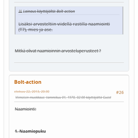
Lainaus käyttäjältä: Bolt-action
Lisäksi arvosteltiin viidellä rastilla naamiointi
(T7), mies ja ase.
Mitkä olivat naamioinnin arvosteluperusteet ?
Bolt-action
elokuu 22, 2013, 20:30
#26
Viimeisin muokkaus
: tammikuu 01, 1970, 02:00 käyttäjältä Guest
Naamiointi:
1. Naamiopuku