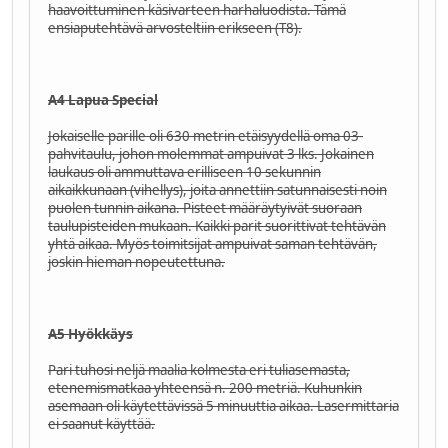
haavoittuminen käsivarteen harhaluodista. Tämä
ensiaputehtävä arvosteltiin erikseen (T8).
A4 Lapua Special
Jokaiselle parille oli 630 metrin etäisyydellä oma 03-
pahvitaulu, johon molemmat ampuivat 3 lks. Jokainen
laukaus oli ammuttava erilliseen 10 sekunnin
aikaikkunaan (vihellys), joita annettiin satunnaisesti noin
puolen tunnin aikana. Pisteet määräytyivät suoraan
taulupisteiden mukaan. Kaikki parit suorittivat tehtävän
yhtä aikaa. Myös toimitsijat ampuivat saman tehtävän,
joskin hieman nopeutettuna.
A5 Hyökkäys
Pari tuhosi neljä maalia kolmesta eri tuliasemasta,
etenemismatkaa yhteensä n. 200 metriä. Kuhunkin
asemaan oli käytettävissä 5 minuuttia aikaa. Lasermittaria
ei saanut käyttää.