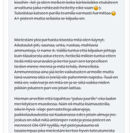
kisoihin
:lol:
ja siten melkein koko kärkiviisikko etukäteen
arvattuna (aika rohkeasti heitetty eikö vaan
).
Tuloslistaa katsoen parilla teamilla varmasti harmittaa
A1 pisteet mutta sellaista se kilpailu on.
Mielestäni yksi parhaista kisoista mitä olen käynyt.
Aikataulut piti, saunaa, unta, ruokaa, mahtavia
ammuntoja, U name it. Välillä tuntui että kilpailun johtaja
kuin tilauksesta astui eteen, hetkellä milloin tuntui etten
tiedä mitä seuravaksi ja kertoi juuri sen tarpeellisen
tiedon minne mennä ja mitä tehdä, ihmeellistä.
Ammunnoissa aina jää kelin vaikutusten armoille mutta
tänä vuonna siitä ei (vielä) ole pahemmin napistu. Tuuli on
mitä on, valo/varjo on mitä on ja se siitä vaikka niiden
piikkiin jokainen pari voi jotain laittaa.
Hieman arveltiin että tapahtuu "paluu juurille" eka laakin
merkityksen muodossa. Näin oli mutta lisämausteilla,
oikein hyvä
:clap:
porrastettuja aikarajoja,
paikkolaukauksista sai Kaakanassa edes jotain almuja jne.
Joskus on ollut niitä antisniper rasteja jossa pisteet on
menneet ON-OFF tyylillä, nyt pistejaukauma oli
tasaisempaa joka mielestäni kertoo hyvin toteutuneista