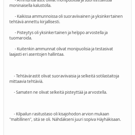
- Ammuntarastit olivat monipuolisia ja suoritettavissa
moninaisella kalustolla.
- Kaikissa ammunnoissa oli suoraviivainen ja yksinkertainen
tehtävä annettu kirjallisesti.
- Pisteytys oli yksinkertainen ja helppo arvostella ja
tuomaroida.
- Kuitenkin ammunnat olivat monipuolisia ja testasivat
laajasti eri asentojen hallintaa.
- Tehtävärastit olivat suoraviivaisia ja selkeitä sotilastaitoja
mittaavia tehtäviä.
- Samaten ne olivat selkeitä pisteyttää ja arvostella.
- Kilpailun rasitustaso oli kisajohodon arvion mukaan
"maltillinen", sitä se oli. Nähdäkseni juuri sopiva Häyhäkisaan.