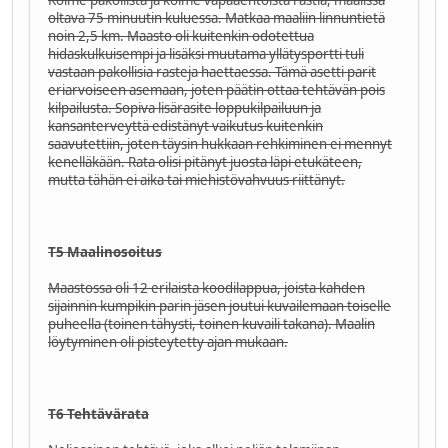
oltava 75 minuutin kuluessa. Matkaa maaliin linnuntietä
noin 2,5 km. Maasto oli kuitenkin odotettua
hidaskulkuisempi ja lisäksi muutama yllätysportti tuli
vastaan pakollisia rasteja haettaessa. Tämä asetti parit
eriarvoiseen asemaan, joten päätin ottaa tehtävän pois
kilpailusta. Sopiva lisärasite loppukilpailuun ja
kansanterveyttä edistänyt vaikutus kuitenkin
saavutettiin, joten täysin hukkaan rehkiminen ei mennyt
kenelläkään. Rata olisi pitänyt juosta läpi etukäteen,
mutta tähän ei aika tai miehistövahvuus riittänyt.
T5 Maalinosoitus
Maastossa oli 12 erilaista koodilappua, joista kahden
sijainnin kumpikin parin jäsen joutui kuvailemaan toiselle
puheella (toinen tähysti, toinen kuvaili takana). Maalin
löytyminen oli pisteytetty ajan mukaan.
T6 Tehtävärata