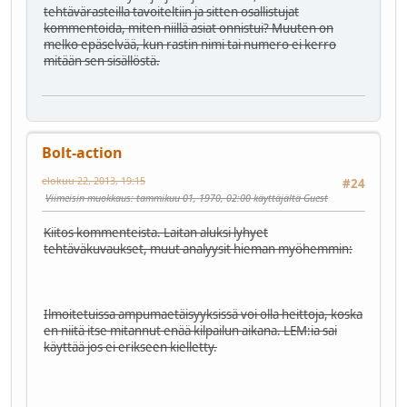
tehtävärasteilla tavoiteltiin ja sitten osallistujat
kommentoida, miten niillä asiat onnistui? Muuten on
melko epäselvää, kun rastin nimi tai numero ei kerro
mitään sen sisällöstä.
Bolt-action
elokuu 22, 2013, 19:15
#24
Viimeisin muokkaus
: tammikuu 01, 1970, 02:00 käyttäjältä Guest
Kiitos kommenteista. Laitan aluksi lyhyet
tehtäväkuvaukset, muut analyysit hieman myöhemmin:
Ilmoitetuissa ampumaetäisyyksissä voi olla heittoja, koska
en niitä itse mitannut enää kilpailun aikana. LEM:ia sai
käyttää jos ei erikseen kielletty.