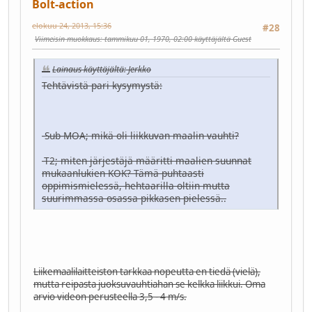
Bolt-action
elokuu 24, 2013, 15:36
#28
Viimeisin muokkaus
: tammikuu 01, 1970, 02:00 käyttäjältä Guest
Lainaus käyttäjältä: Jerkko
Tehtävistä pari kysymystä:
-Sub-MOA; mikä oli liikkuvan maalin vauhti?
-T2; miten järjestäjä määritti maalien suunnat
mukaanlukien KOK? Tämä puhtaasti
oppimismielessä, hehtaarilla oltiin mutta
suurimmassa osassa pikkasen pielessä..
Liikemaalilaitteiston tarkkaa nopeutta en tiedä (vielä),
mutta reipasta juoksuvauhtiahan se kelkka liikkui. Oma
arvio videon perusteella 3,5 - 4 m/s.