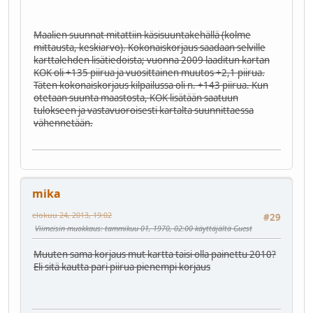
Maalien suunnat mitattiin käsisuuntakehällä (kolme
mittausta, keskiarvo). Kokonaiskorjaus saadaan selville
karttalehden lisätiedoista; vuonna 2009 laaditun kartan
KOK oli +135 piirua ja vuosittainen muutos +2,1 piirua.
Täten kokonaiskorjaus kilpailussa oli n. +143 piirua. Kun
otetaan suunta maastosta, KOK lisätään saatuun
tulokseen ja vastavuoroisesti kartalta suunnittaessa
vähennetään.
mika
elokuu 24, 2013, 19:02
#29
Viimeisin muokkaus
: tammikuu 01, 1970, 02:00 käyttäjältä Guest
Muuten sama korjaus mut kartta taisi olla painettu 2010?
Eli sitä kautta pari piirua pienempi korjaus