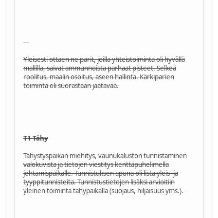
---
Yleisesti ottaen ne parit, joilla yhteistoiminta oli hyvällä
mallilla, saivat ammunnoista parhaat pisteet. Selkeä
roolitus, maalin osoitus, aseen hallinta. Kärkiparien
toiminta oli suorastaan jäätävää.
T1 Tähy
Tähystyspaikan miehitys, vaunukaluston tunnistaminen
valokuvista ja tietojen viestitys kenttäpuhelimella
johtamispaikalle. Tunnistuksen apuna oli lista yleis- ja
tyyppitunnisteita. Tunnistustietojen lisäksi arvioitiin
yleinen toiminta tähypaikalla (suojaus, hiljaisuus yms.).