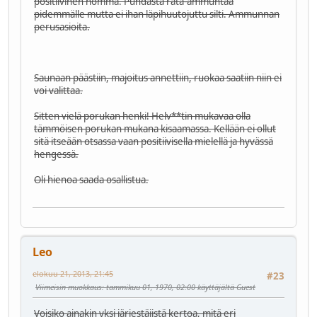
positiivinen homma. Puhdasta rata-ammuntaa
pidemmälle mutta ei ihan läpihuutojuttu silti. Ammunnan
perusasioita.
Saunaan päästiin, majoitus annettiin, ruokaa saatiin niin ei
voi valittaa.
Sitten vielä porukan henki! Helv**tin mukavaa olla
tämmöisen porukan mukana kisaamassa. Kellään ei ollut
sitä itseään otsassa vaan positiivisella mielellä ja hyvässä
hengessä.
Oli hienoa saada osallistua.
Leo
elokuu 21, 2013, 21:45
#23
Viimeisin muokkaus
: tammikuu 01, 1970, 02:00 käyttäjältä Guest
Voisiko ainakin yksi järjestäjistä kertoa, mitä eri