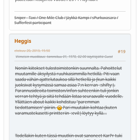
Sniper - Taxi / One Mile Club / Jäykkä Kampi / sPurkuvasara /
Sufferfest participant
Heggis
elokuu 20, 2013, 15:50
#19
Viimeisin muokkaus
: tammikuu 01, 1970, 02:00 käyttäjältä Guest
Noniin kiitokset tulostoimistonkin suunnalta. Pahoittelut
muutamille äksyilystä ruuhkaisimmilla hetkillä. Piti vaan
saada vähän ajattelutaukoa sillä hetkellä ja (kun kaikki
juoksivat kysymässä samaa asiaa 7:n kerran
:shifty:
).
Parannusideoita toimiston/infon suhteenkin tuli jonkin
verran tehtyä ja siitä tehdään listaa seuraavalle vuodelle.
Yllättäen about kaikki kohdistuu "paremman
tiedottamisen" piiriin.
Pari muutakin kohtaa (kuten
varamustekasetti printteriin
:evil:
) löytyy kyllä...
Todellakin kuten tässä muutkin ovat sanoneet KarPr tuki