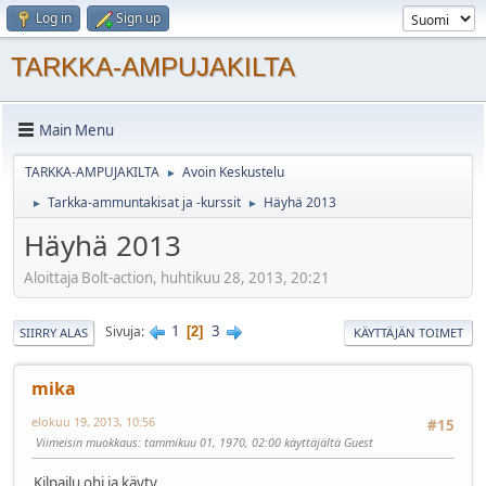
Log in
Sign up
TARKKA-AMPUJAKILTA
Main Menu
TARKKA-AMPUJAKILTA
Avoin Keskustelu
►
Tarkka-ammuntakisat ja -kurssit
Häyhä 2013
►
►
Häyhä 2013
Aloittaja Bolt-action, huhtikuu 28, 2013, 20:21
1
3
Sivuja
2
SIIRRY ALAS
KÄYTTÄJÄN TOIMET
mika
elokuu 19, 2013, 10:56
#15
Viimeisin muokkaus
: tammikuu 01, 1970, 02:00 käyttäjältä Guest
Kilpailu ohi ja käyty.