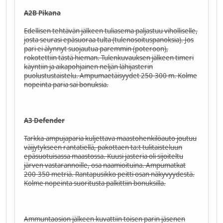
A2B Pikana
Edellisen tehtävän jälkeen tuliasema paljastuu viholliselle,
josta seurasi epäsuoraa tulta (tulenosoituspanoksia). Jos
pari ei älynnyt suojautua paremmin (poteroon),
rokotettiin tästä hieman. Tulenkuvauksen jälkeen timeri
käyntiin ja aikapohjainen neljän lähijasterin
puolustustaistelu. Ampumaetäisyydet 250-300 m. Kolme
nopeinta paria sai bonuksia.
A3 Defender
Tarkka-ampujaparia kuljettava maastohenkilöauto joutuu
väijytykseen rantatiellä, pakottaen ta:t tulitaisteluun
epäsuotuisassa maastossa. Kuusi jasteria oli sijoiteltu
järven vastarannoille, osa naamioituina. Ampumatkat
200-350 metriä. Rantapusikko peitti osan näkyvyydestä.
Kolme nopeinta suoritusta palkittiin bonuksilla.
Ammuntaosion jälkeen kuvattiin toisen parin jäsenen