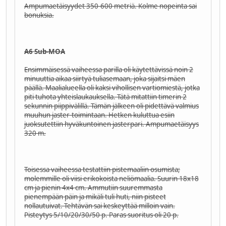
Ampumaetäisyydet 350-600 metriä. Kolme nopeinta sai
bonuksia.
A6 Sub-MOA
Ensimmäisessä vaiheessa parilla oli käytettävissä noin 2
minuuttia aikaa siirtyä tuliasemaan, joka sijaitsi mäen
päällä. Maalialueella oli kaksi vihollisen vartiomiestä, jotka
piti tuhota yhteislaukauksella. Tätä mitattiin timerin 2
sekunnin piippivälillä. Tämän jälkeen oli pidettävä valmius
muuhun jaster-toimintaan. Hetken kuluttua esiin
juoksutettiin hyväkuntoinen jasterpari. Ampumaetäisyys
320 m.
Toisessa vaiheessa testattiin pistemaaliin osumista;
molemmille oli viisi erikokoista neliömaalia. Suurin 18x18
cm ja pienin 4x4 cm. Ammutiin suuremmasta
pienempään päin ja mikäli tuli huti, niin pisteet
nollautuivat. Tehtävän sai keskeyttää milloin vain.
Pisteytys 5/10/20/30/50 p. Paras suoritus oli 20 p.