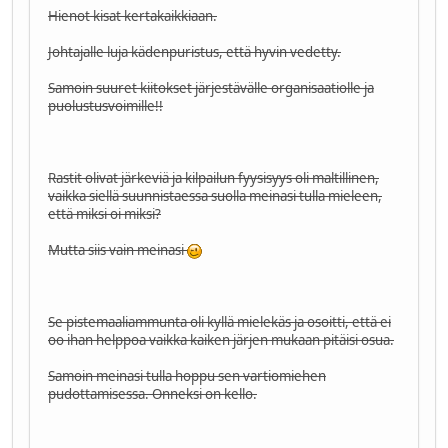
Hienot kisat kertakaikkiaan.
Johtajalle luja kädenpuristus, että hyvin vedetty.
Samoin suuret kiitokset järjestävälle organisaatiolle ja
puolustusvoimille!!
Rastit olivat järkeviä ja kilpailun fyysisyys oli maltillinen,
vaikka siellä suunnistaessa suolla meinasi tulla mieleen,
että miksi oi miksi?
Mutta siis vain meinasi
Se pistemaaliammunta oli kyllä mielekäs ja osoitti, että ei
oo ihan helppoa vaikka kaiken järjen mukaan pitäisi osua.
Samoin meinasi tulla hoppu sen vartiomiehen
pudottamisessa. Onneksi on kello.