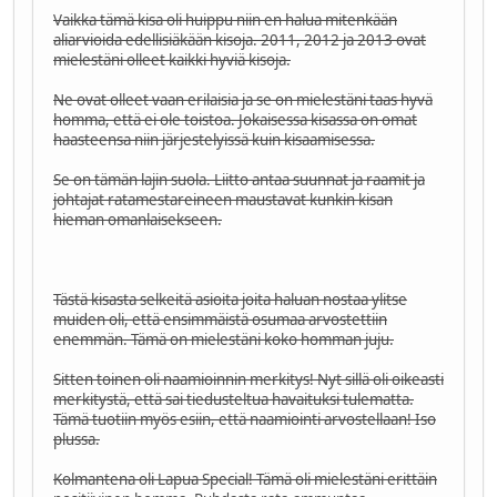
Vaikka tämä kisa oli huippu niin en halua mitenkään
aliarvioida edellisiäkään kisoja. 2011, 2012 ja 2013 ovat
mielestäni olleet kaikki hyviä kisoja.
Ne ovat olleet vaan erilaisia ja se on mielestäni taas hyvä
homma, että ei ole toistoa. Jokaisessa kisassa on omat
haasteensa niin järjestelyissä kuin kisaamisessa.
Se on tämän lajin suola. Liitto antaa suunnat ja raamit ja
johtajat ratamestareineen maustavat kunkin kisan
hieman omanlaisekseen.
Tästä kisasta selkeitä asioita joita haluan nostaa ylitse
muiden oli, että ensimmäistä osumaa arvostettiin
enemmän. Tämä on mielestäni koko homman juju.
Sitten toinen oli naamioinnin merkitys! Nyt sillä oli oikeasti
merkitystä, että sai tiedusteltua havaituksi tulematta.
Tämä tuotiin myös esiin, että naamiointi arvostellaan! Iso
plussa.
Kolmantena oli Lapua Special! Tämä oli mielestäni erittäin