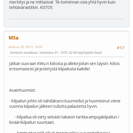
merkitys ja ne mittasivat TA-toiminnan osia yhtä hyvin kuin
tehtävärastitkin. KIITOS
MSa
elokuu 20, 2013, 14:05
#17
Viimeisin muokkaus
: tammikuu 01, 1970, 02:00 käyttäjältä Guest
Jatkan suoraan KWu:n kiitosta ja allekirjoitan sen täysin: Kiitos
erinomaisesti järjestetystä kilpailusta kaikille!
Avainhuomiot:
- Kilpailun johto oli nähdäkseni kuunnellut ja huomioinut viime
vuonna kilpailun jälkeen tullutta palautetta hyvin.
- Kilpailua oli viety selvästi takaisin tarkka-ampujakilpailun /
kiväärikilpailun suuntaan.