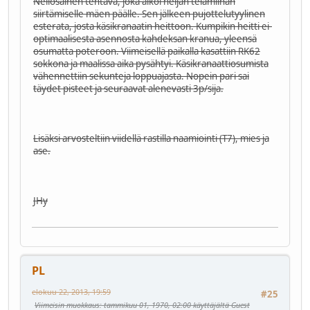
Neliosainen tehtävä, joka alkoi neljän telamiinan
siirtämiselle mäen päälle. Sen jälkeen pujottelutyylinen
esterata, josta käsikranaatin heittoon. Kumpikin heitti ei-
optimaalisesta asennosta kahdeksan kranua, yleensä
osumatta poteroon. Viimeisellä paikalla kasattiin RK62
sokkona ja maalissa aika pysähtyi. Käsikranaattiosumista
vähennettiin sekunteja loppuajasta. Nopein pari sai
täydet pisteet ja seuraavat alenevasti 3p/sija.
Lisäksi arvosteltiin viidellä rastilla naamiointi (T7), mies ja
ase.
JHy
PL
elokuu 22, 2013, 19:59
#25
Viimeisin muokkaus
: tammikuu 01, 1970, 02:00 käyttäjältä Guest