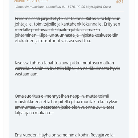
elokuu 21, 2013, 11:39
#21
Viimeisin muokkaus
: tammikuu 01, 1970, 02:00 käyttäjältä Guest
Erinomaisesti järjestetyt kisat takana. Kiitos siitä kilpailun
johtajalle, toimitsijoille ja kantahenkilökunnalle. Erityisen
merkille pantavaa oli kilpailun johtaja jämäkkä
johtaminen! Kilpailun suunnasta ja linjoista keskusteltiin
etukäteen ja toteutunut vastasi sovittua.
Kisoissa tahtoo tapahtua aina pikku muutosia matkan
varrella. Näihinkin kyettiin kilpailijan näkökulmasta hyvin
vastaamaan.
Oma suoritus ei mennyt ihan nappiin, mutta toimii
muistukkeena että harjoitella pitää muutakin kuin yksin
ammuntaa.... Katsotaan josko olen vuonna 2015 taas
kilpailijana mukana...
Ensi vuoden Häyhä on samoihin aikoihin Rovajärvellä.