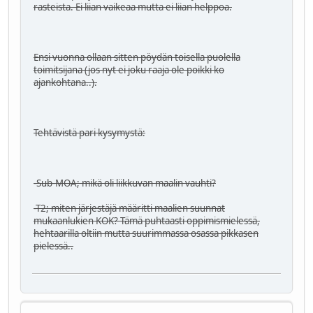
rasteista. Ei liian vaikeaa mutta ei liian helppoa.
Ensi vuonna ollaan sitten pöydän toisella puolella
toimitsijana (jos nyt ei joku raaja ole poikki ko
ajankohtana..).
Tehtävistä pari kysymystä:
-Sub-MOA; mikä oli liikkuvan maalin vauhti?
-T2; miten järjestäjä määritti maalien suunnat
mukaanlukien KOK? Tämä puhtaasti oppimismielessä,
hehtaarilla oltiin mutta suurimmassa osassa pikkasen
pielessä..