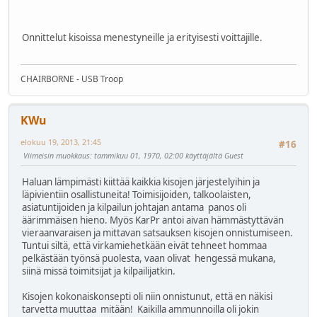
Onnittelut kisoissa menestyneille ja erityisesti voittajille.
CHAIRBORNE - USB Troop
KWu
elokuu 19, 2013, 21:45
#16
Viimeisin muokkaus
: tammikuu 01, 1970, 02:00 käyttäjältä Guest
Haluan lämpimästi kiittää kaikkia kisojen järjestelyihin ja
läpivientiin osallistuneita! Toimisijoiden, talkoolaisten,
asiatuntijoiden ja kilpailun johtajan antama panos oli
äärimmäisen hieno. Myös KarPr antoi aivan hämmästyttävän
vieraanvaraisen ja mittavan satsauksen kisojen onnistumiseen.
Tuntui siltä, että virkamiehetkään eivät tehneet hommaa
pelkästään työnsä puolesta, vaan olivat hengessä mukana,
siinä missä toimitsijat ja kilpailijatkin.
Kisojen kokonaiskonsepti oli niin onnistunut, että en näkisi
tarvetta muuttaa mitään! Kaikilla ammunnoilla oli jokin