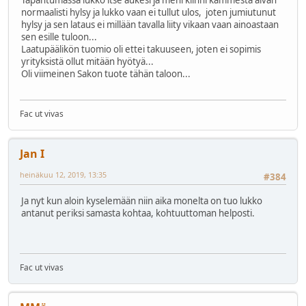
normaalisti hylsy ja lukko vaan ei tullut ulos, joten jumiutunut
hylsy ja sen lataus ei millään tavalla liity vikaan vaan ainoastaan
sen esille tuloon...
Laatupäälikön tuomio oli ettei takuuseen, joten ei sopimis
yrityksistä ollut mitään hyötyä...
Oli viimeinen Sakon tuote tähän taloon...
Fac ut vivas
Jan I
heinäkuu 12, 2019, 13:35
#384
Ja nyt kun aloin kyselemään niin aika monelta on tuo lukko
antanut periksi samasta kohtaa, kohtuuttoman helposti.
Fac ut vivas