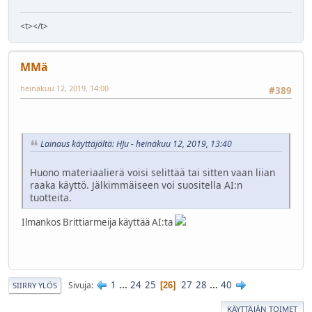
<t></t>
MMä
heinäkuu 12, 2019, 14:00
#389
Lainaus käyttäjältä: HJu - heinäkuu 12, 2019, 13:40
Huono materiaalierä voisi selittää tai sitten vaan liian
raaka käyttö. Jälkimmäiseen voi suositella AI:n
tuotteita.
Ilmankos Brittiarmeija käyttää AI:ta
1
...
24
25
27
28
...
40
Sivuja
26
SIIRRY YLÖS
KÄYTTÄJÄN TOIMET