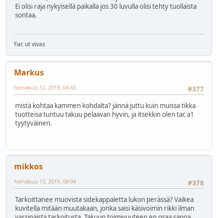
Ei olisi raja nykyisellä paikalla jos 30 luvulla olisi tehty tuollaista
sontaa.
Fac ut vivas
Markus
heinäkuu 12, 2019, 04:43
#377
mistä kohtaa kammen kohdalta? jännä juttu kuin muissa tikka
tuotteisa tuntuu takuu pelaavan hyvin, ja itsekkin olen tac a1
tyytyväinen.
mikkos
heinäkuu 12, 2019, 08:04
#378
Tarkoittanee muovista sidekappaletta lukon perässä? Vaikea
kuvitella mitään muutakaan, jonka saisi käsivoimin rikki ilman
varsinaista tarkoitusta. Takuun toimivuuteen en osaa sanoa,