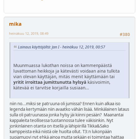
mika
heinäkuu 12, 2019, 08:49
#380
Lainaus käyttäjältä: Jan I - heinäkuu 12, 2019, 00:57
Muunmuassa lukothan noissa on kammenpäästä
luvattoman heikkoja ja kätevästi voidaan aina tulkita
vian olevan käyttäjän, mitäs menit käyttämään tai
yritit irroittaa jumittunutta hylsyä
käsivoimin,
kätevää ei tarvitse korjailla susiaan...
niin no...miksi se patruuna oli jumissa? Ennen kuin alkaa iso
legenda kertymään niin avaatko vähän lisää. Minkälainen lataus
sulla oli patruunassa jonka hylsy jäi kiinni pesään? Maanantai
kappaleita teollisessa tuotannossa tulee väkisinkin. Nyt
jonkinlainen otanta on itsellä ja lähipiirillä Tikka&Sako
kamppeista eikä niistä ole huolta ollut. T3:n lukonpään
suojamuovi nyt ehkä ainoa mutta sekään ei toimintaa haittaa