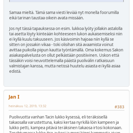
Samaa mieltä. Tämä sama viesti leviää nyt monella foorumilla
eikä tarinan taustaa oikein avata missään.
Jos nyt tässä tapauksessa on esim. lukkoa lyöty jollakin astalolla
tai asetta löyty kiinteään kohteeseen lukon aukaisemiseksi niin
ei kyllä kuulu takuuseen. Jos käsivoimin hajoaa niin kyllä se
sitten on jossakin vikaa - toki olisihan sitä avaamista voinut
avittaa puikolla piipun kautta työntämällä. Oma kokemus Sakon
asiakaspalvelusta on ollut pelkästään positiivinen. Uskon että
tässäkin voisi neuvottelemalla päästä puolivälin ratkaisuun
valmistajan kanssa, mutta netissä huutelu asiasta ei kyllä asiaa
edistä.
Jan I
heinäkuu 12, 2019, 13:32
#383
Puolivuotta vanhan Tacin lukko kysessä, eli teräksisellä
takaosalla varustettuna, kaksi kertaa nyrkillä löin kampeen ja
lukko petti, kampea pitävä teräksinen takaosa irtosi kokonaan.
Tapahtumassa lukko itse aukesi ja meni kiinni kammesta aivan