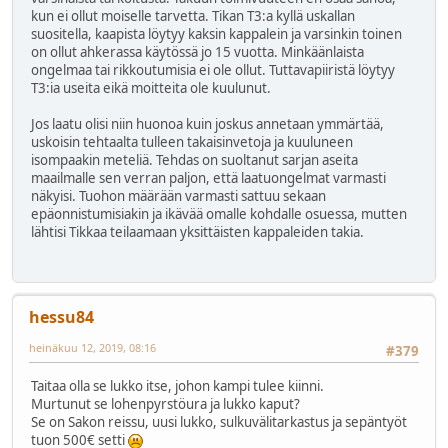
kun ei ollut moiselle tarvetta. Tikan T3:a kyllä uskallan
suositella, kaapista löytyy kaksin kappalein ja varsinkin toinen
on ollut ahkerassa käytössä jo 15 vuotta. Minkäänlaista
ongelmaa tai rikkoutumisia ei ole ollut. Tuttavapiiristä löytyy
T3:ia useita eikä moitteita ole kuulunut.
Jos laatu olisi niin huonoa kuin joskus annetaan ymmärtää,
uskoisin tehtaalta tulleen takaisinvetoja ja kuuluneen
isompaakin meteliä. Tehdas on suoltanut sarjan aseita
maailmalle sen verran paljon, että laatuongelmat varmasti
näkyisi. Tuohon määrään varmasti sattuu sekaan
epäonnistumisiakin ja ikävää omalle kohdalle osuessa, mutten
lähtisi Tikkaa teilaamaan yksittäisten kappaleiden takia.
hessu84
heinäkuu 12, 2019, 08:16
#379
Taitaa olla se lukko itse, johon kampi tulee kiinni.
Murtunut se lohenpyrstöura ja lukko kaput?
Se on Sakon reissu, uusi lukko, sulkuvälitarkastus ja sepäntyöt
tuon 500€ setti