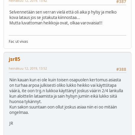
heinäkuu 12, 2019, 13:42
#387
Selvennetään sen verran vielä että oli aika p hylsy ja melko
kova lataus jos se jotakuta kiinnostaa...
Mutta luvattoman heikkoja ovat, olkaa varovaisia!!!
Fac ut vivas
jsr85
heinäkuu 12, 2019, 13:52
#388
Niin kauan kun ei ole kuin toisen osapuolen kertomus asiasta
on turhaa arpoa julkisesti oliko lukko heikko vai käyttötapa
väärä, ite oon trg.n lukkoa käyttänyt joskus väärin 2/4 lankulla
kun aloittelin lataamista ja sain hylsyn jumiin eikä lukko siitä
huonoa tykännyt.
Kun sakon suuntaan oon ollut joskus asiaa niin ei oo mitään
ongelmaa.
JR