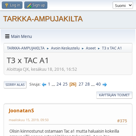
Log in
Sign up
TARKKA-AMPUJAKILTA
Main Menu
TARKKA-AMPUJAKILTA
Avoin Keskustelu
Aseet
T3 x TAC A1
►
►
►
T3 x TAC A1
Aloittaja CJK, kesäkuu 18, 2016, 16:52
1
...
24
25
27
28
...
40
Sivuja
26
SIIRRY ALAS
KÄYTTÄJÄN TOIMET
JoonatanS
maaliskuu 15, 2019, 09:50
#375
Olisin kiinnostunut ostamaan Tac a1 mutta haluaisin kokeilla