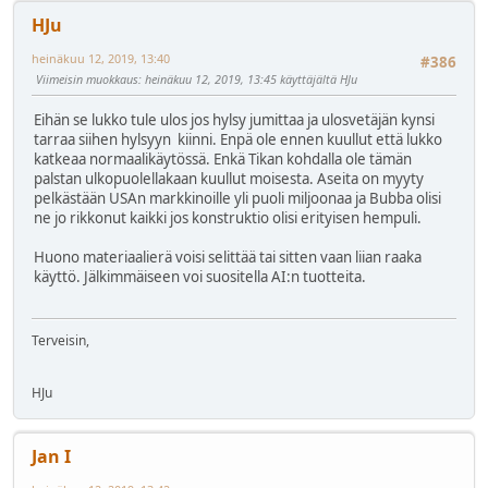
HJu
heinäkuu 12, 2019, 13:40
#386
Viimeisin muokkaus
: heinäkuu 12, 2019, 13:45 käyttäjältä HJu
Eihän se lukko tule ulos jos hylsy jumittaa ja ulosvetäjän kynsi
tarraa siihen hylsyyn kiinni. Enpä ole ennen kuullut että lukko
katkeaa normaalikäytössä. Enkä Tikan kohdalla ole tämän
palstan ulkopuolellakaan kuullut moisesta. Aseita on myyty
pelkästään USAn markkinoille yli puoli miljoonaa ja Bubba olisi
ne jo rikkonut kaikki jos konstruktio olisi erityisen hempuli.
Huono materiaalierä voisi selittää tai sitten vaan liian raaka
käyttö. Jälkimmäiseen voi suositella AI:n tuotteita.
Terveisin,
HJu
Jan I