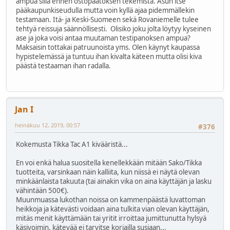
ampua sillä ennen ostopäätöksen tekemistä. Asun itse
pääkaupunkiseudulla mutta voin kyllä ajaa pidemmällekin
testamaan. Itä- ja Keski-Suomeen sekä Rovaniemelle tulee
tehtyä reissuja säännöllisesti. Olisiko joku jolta löytyy kyseinen
ase ja joka voisi antaa muutaman testipanoksen ampua?
Maksaisin tottakai patruunoista yms. Olen käynyt kaupassa
hypistelemässä ja tuntuu ihan kivalta käteen mutta olisi kiva
päästä testaaman ihan radalla.
Jan I
heinäkuu 12, 2019, 00:57
#376
Kokemusta Tikka Tac A1 kivääristä...
En voi enkä halua suositella kenellekkään mitään Sako/Tikka
tuotteita, varsinkaan näin kalliita, kun niissä ei näytä olevan
minkäänlaista takuuta (tai ainakin vika on aina käyttäjän ja lasku
vähintään 500€).
Muunmuassa lukothan noissa on kammenpäästä luvattoman
heikkoja ja kätevästi voidaan aina tulkita vian olevan käyttäjän,
mitäs menit käyttämään tai yritit irroittaa jumittunutta hylsyä
käsivoimin, kätevää ei tarvitse korjailla susiaan...