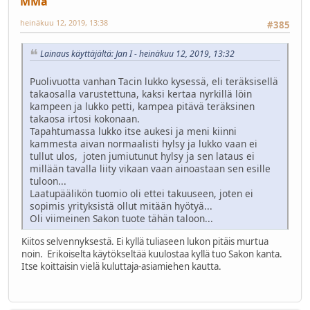
MMä
heinäkuu 12, 2019, 13:38
#385
Lainaus käyttäjältä: Jan I - heinäkuu 12, 2019, 13:32
Puolivuotta vanhan Tacin lukko kysessä, eli teräksisellä
takaosalla varustettuna, kaksi kertaa nyrkillä löin
kampeen ja lukko petti, kampea pitävä teräksinen
takaosa irtosi kokonaan.
Tapahtumassa lukko itse aukesi ja meni kiinni
kammesta aivan normaalisti hylsy ja lukko vaan ei
tullut ulos, joten jumiutunut hylsy ja sen lataus ei
millään tavalla liity vikaan vaan ainoastaan sen esille
tuloon...
Laatupäälikön tuomio oli ettei takuuseen, joten ei
sopimis yrityksistä ollut mitään hyötyä...
Oli viimeinen Sakon tuote tähän taloon...
Kiitos selvennyksestä. Ei kyllä tuliaseen lukon pitäis murtua
noin. Erikoiselta käytökseltää kuulostaa kyllä tuo Sakon kanta.
Itse koittaisin vielä kuluttaja-asiamiehen kautta.