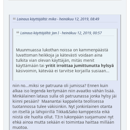
Lainaus käyttäjältä: mika - heinäkuu 12, 2019, 08:49
Lainaus käyttäjältä: Jan I - heinäkuu 12, 2019, 00:57
Muunmuassa lukothan noissa on kammenpäästä
luvattoman heikkoja ja kätevästi voidaan aina
tulkita vian olevan käyttäjän, mitäs menit
käyttämään tai
yritit irroittaa jumittunutta hylsyä
käsivoimin, kätevää ei tarvitse korjailla susiaan...
niin no...miksi se patruuna oli jumissa? Ennen kuin
alkaa iso legenda kertymään niin avaatko vähän lisää.
Minkälainen lataus sulla oli patruunassa jonka hylsy jäi
kiinni pesään? Maanantai kappaleita teollisessa
tuotannossa tulee väkisinkin. Nyt jonkinlainen otanta
on itsellä ja lähipiirillä Tikka&Sako kamppeista eikä
niistä ole huolta ollut. T3:n lukonpään suojamuovi nyt
ehkä ainoa mutta sekään ei toimintaa haittaa millään
muotoa.