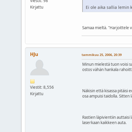
Viestit: 98
Kirjattu
Ei ole aika sallia lemin 
Samaa mieltä. "Harjoittele va
HJu
tammikuu 25, 2006, 20:39
Minun mielestä tuon voisi s
ostos vähän hankala rahoitta
Viestit: 8,556
Näkisin että kisassa pitäisi ed
Kirjattu
osa ampuisi taidolla. Sitten
Rastien läpivientiin auttaisi
laserkaan kaikkeen auta.