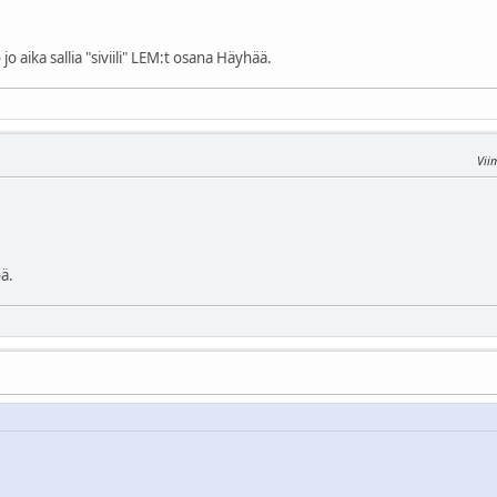
jo aika sallia "siviili" LEM:t osana Häyhää.
Vii
öä.