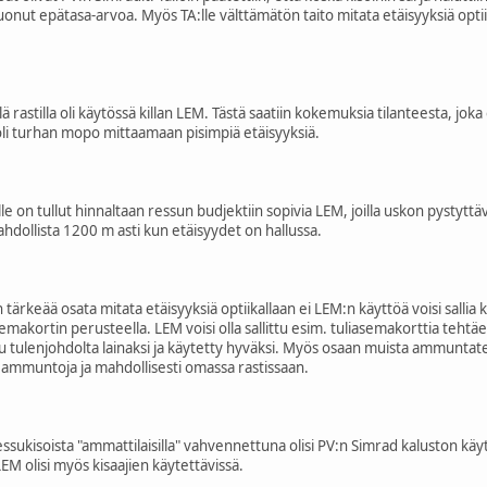
ut epätasa-arvoa. Myös TA:lle välttämätön taito mitata etäisyyksiä optiika
stilla oli käytössä killan LEM. Tästä saatiin kokemuksia tilanteesta, joka ol
 oli turhan mopo mittaamaan pisimpiä etäisyyksiä.
lle on tullut hinnaltaan ressun budjektiin sopivia LEM, joilla uskon pystyt
ahdollista 1200 m asti kun etäisyydet on hallussa.
 tärkeää osata mitata etäisyyksiä optiikallaan ei LEM:n käyttöä voisi salli
makortin perusteella. LEM voisi olla sallittu esim. tuliasemakorttia tehtäes
tu tulenjohdolta lainaksi ja käytetty hyväksi. Myös osaan muista ammuntate
a ammuntoja ja mahdollisesti omassa rastissaan.
ukisoista "ammattilaisilla" vahvennettuna olisi PV:n Simrad kaluston käyttö 
EM olisi myös kisaajien käytettävissä.