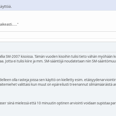
käyttöä.
ikeasti....."
allia SM-2007 kisoissa. Tämän vuoden kisoihin tulisi tieto vähän myöhään
a. Jotta ei tulisi kiire ja mm. SM-sääntöjä noudatetaan niin SM-sääntömuuto
elleen olla rasteja joissa sen käyttö on kielletty esim. etäisyydenarviointirastil
 laitemiehet valittaisi kun muut on epäreilusti treenannut silmämääräistä ar
 laser siinä mielessä että 10 minuutin optinen arviointi voidaan supistaa parii