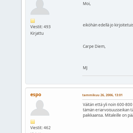
Moi,
eiköhän edellä jo kirjoitetui
Viestit: 493
Kirjattu
Carpe Diem,
MJ
espo
tammikuu 26, 2006, 13:01
Väitän että yli noin 600-800 
tämän eriarvoisuusseikan tä
paikkaansa. Mitaleille on pä
Viestit: 462