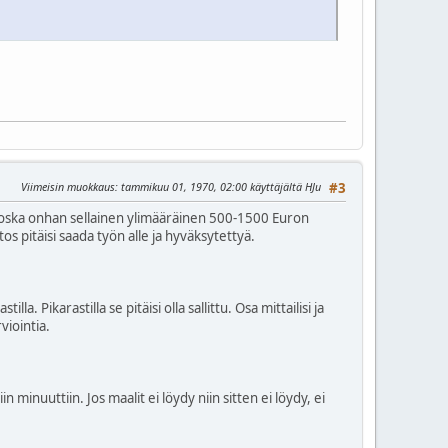
Viimeisin muokkaus
: tammikuu 01, 1970, 02:00 käyttäjältä HJu
#3
 koska onhan sellainen ylimääräinen 500-1500 Euron
s pitäisi saada työn alle ja hyväksytettyä.
la. Pikarastilla se pitäisi olla sallittu. Osa mittailisi ja
viointia.
n minuuttiin. Jos maalit ei löydy niin sitten ei löydy, ei