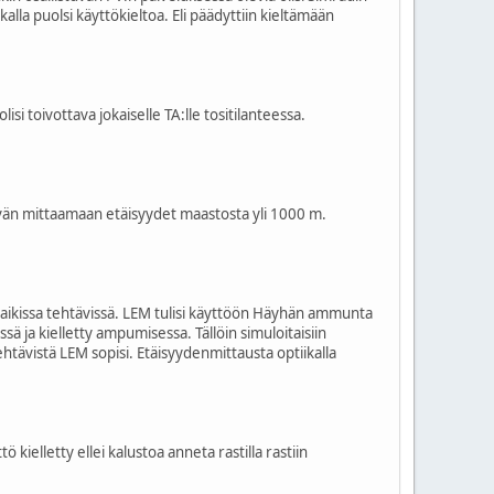
lla puolsi käyttökieltoa. Eli päädyttiin kieltämään
isi toivottava jokaiselle TA:lle tositilanteessa.
tävän mittaamaan etäisyydet maastosta yli 1000 m.
a kaikissa tehtävissä. LEM tulisi käyttöön Häyhän ammunta
sä ja kielletty ampumisessa. Tällöin simuloitaisiin
htävistä LEM sopisi. Etäisyydenmittausta optiikalla
kielletty ellei kalustoa anneta rastilla rastiin