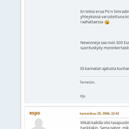
En tekisi eroa PV:n Simradin,
yhteyksissä varustettuna kom
raahattaessa
Newconeja saa noin 300 Euro
suorituskyky moninkertais
Eli kannatan ajatusta kunha
Terveisin,
HJu
espo
tammikuu 25, 2006, 22:43
Mikäli kaikilla olisi tasapuol
harkitakin. Sama pätee mikäli