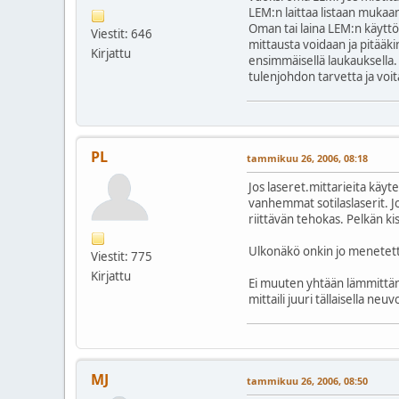
LEM:n laittaa listaan mukaa
Oman tai laina LEM:n käyttö
Viestit: 646
mittausta voidaan ja pitääki
Kirjattu
ensimmäisellä laukauksella.
tulenjohdon tarvetta ja voita
PL
tammikuu 26, 2006, 08:18
Jos laseret.mittarieita käyt
vanhemmat sotilaslaserit. Jo
riittävän tehokas. Pelkän ki
Ulkonäkö onkin jo menetetty
Viestit: 775
Kirjattu
Ei muuten yhtään lämmittänyt
mittaili juuri tällaisella ne
MJ
tammikuu 26, 2006, 08:50