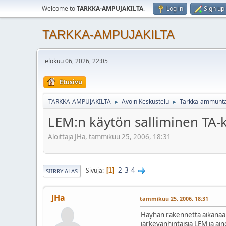
Welcome to
TARKKA-AMPUJAKILTA
.
Log in
Sign up
TARKKA-AMPUJAKILTA
elokuu 06, 2026, 22:05
Etusivu
TARKKA-AMPUJAKILTA
Avoin Keskustelu
Tarkka-ammuntaki
►
►
LEM:n käytön salliminen TA-ki
Aloittaja JHa, tammikuu 25, 2006, 18:31
2
3
4
Sivuja
1
SIIRRY ALAS
JHa
tammikuu 25, 2006, 18:31
Häyhän rakennetta aikanaan mi
järkevänhintaisia LEM ja aino