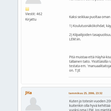
Viestit: 462
Kaksi seikkaa puoltaa oman 
Kirjattu
1) Koulutusnäkökohdat; käyt
2) Kilpailijoiden tasapuolisu
LEM:iin.
Pitä muistaa että Häyhä-kisa
tällainen taito. Yksittäisill
testata em. 'manuaalitaitoja
on. T:JE
JHa
tammikuu 25, 2006, 23:32
Kuten jo totesin vuoden 2004
kuitenkin olla hyvä kehittää 
vuoksi oma LEM. Jos mietitää