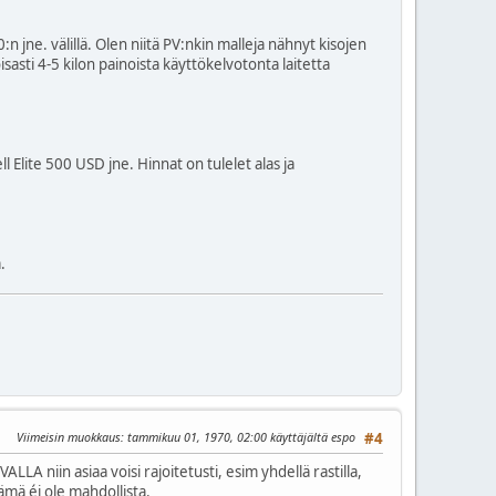
n jne. välillä. Olen niitä PV:nkin malleja nähnyt kisojen
sasti 4-5 kilon painoista käyttökelvotonta laitetta
Elite 500 USD jne. Hinnat on tulelet alas ja
.
Viimeisin muokkaus
: tammikuu 01, 1970, 02:00 käyttäjältä espo
#4
VALLA niin asiaa voisi rajoitetusti, esim yhdellä rastilla,
tämä éi ole mahdollista.