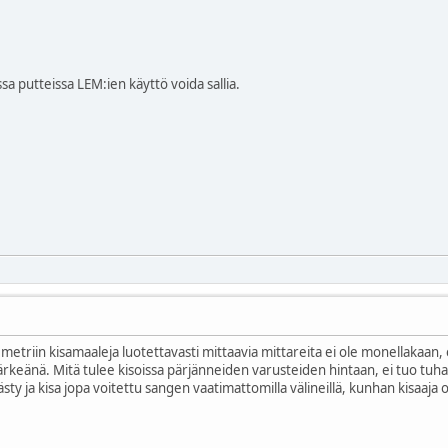
ssa putteissa LEM:ien käyttö voida sallia.
metriin kisamaaleja luotettavasti mittaavia mittareita ei ole monellakaan, ei
rkeänä. Mitä tulee kisoissa pärjänneiden varusteiden hintaan, ei tuo tuha
ästy ja kisa jopa voitettu sangen vaatimattomilla välineillä, kunhan kisaaja 