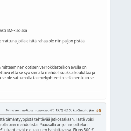
ästi SM-kisoissa
rattuna joilla ei sitä rahaa ole niin paljon pistää
i ja mittaaminen optisen verrokkiasteikon avulla on
tettava että se syö samalla mahdollisuuksia kouluttaa ja
se ole sattumalta tai mielijohteesta sellainen kuin se
Viimeisin muokkaus
: tammikuu 01, 1970, 02:00 käyttäjältä JHa
#5
 estä tämäntyyppistä tehtävää jatkossakaan. Tästä voisi
 olla pian mahdollista. Pääosalla on jo harjoittelun
iikarit eivät ole kaikkien hankittavissa. Eli jos 500 €