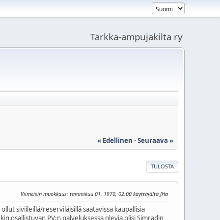
Tarkka-ampujakilta ry
« Edellinen
-
Seuraava »
TULOSTA
Viimeisin muokkaus
: tammikuu 01, 1970, 02:00 käyttäjältä JHa
 siviileillä/reserviläisillä saatavissa kaupallisia
inkin osallistuvan PV:n palveluksessa olevia olisi Simradin