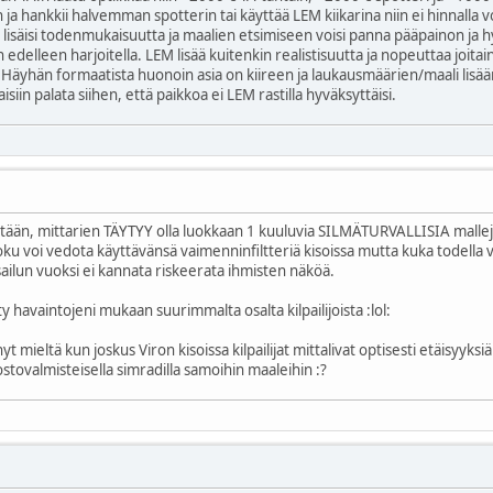
n ja hankkii halvemman spotterin tai käyttää LEM kiikarina niin ei hinnall
 lisäisi todenmukaisuutta ja maalien etsimiseen voisi panna pääpainon ja
n edelleen harjoitella. LEM lisää kuitenkin realistisuutta ja nopeuttaa joi
 Häyhän formaatista huonoin asia on kiireen ja laukausmäärien/maali lisä
isiin palata siihen, että paikkoa ei LEM rastilla hyväksyttäisi.
etään, mittarien TÄYTYY olla luokkaan 1 kuuluvia SILMÄTURVALLISIA malleja (
ku voi vedota käyttävänsä vaimenninfiltteriä kisoissa mutta kuka todella vo
sailun vuoksi ei kannata riskeerata ihmisten näköä.
 havaintojeni mukaan suurimmalta osalta kilpailijoista
:lol:
 mieltä kun joskus Viron kisoissa kilpailijat mittalivat optisesti etäisyyksi
uvostovalmisteisella simradilla samoihin maaleihin
:?