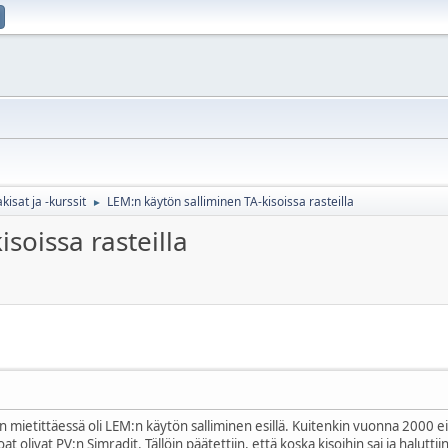
sat ja -kurssit
LEM:n käytön salliminen TA-kisoissa rasteilla
►
soissa rasteilla
etittäessä oli LEM:n käytön salliminen esillä. Kuitenkin vuonna 2000 ei ollut
at olivat PV:n Simradit. Tällöin päätettiin, että koska kisoihin sai ja halutti