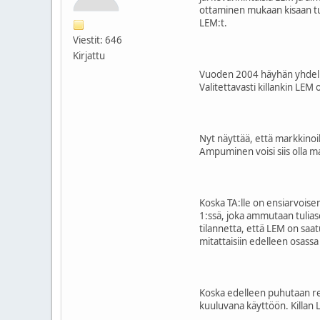
ottaminen mukaan kisaan tuon
LEM:t.
Viestit: 646
Kirjattu
Vuoden 2004 häyhän yhdellä ra
Valitettavasti killankin LEM
Nyt näyttää, että markkinoi
Ampuminen voisi siis olla m
Koska TA:lle on ensiarvoisen
1:ssä, joka ammutaan tuliase
tilannetta, että LEM on saa
mitattaisiin edelleen osass
Koska edelleen puhutaan ress
kuuluvana käyttöön. Killan L