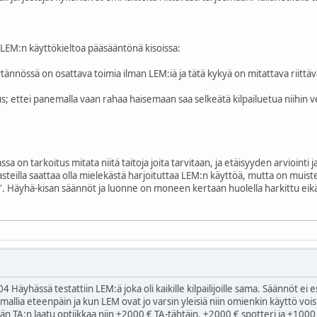
LEM:n käyttökieltoa pääsääntönä kisoissa:
ännössä on osattava toimia ilman LEM:iä ja tätä kykyä on mitattava riittäv
us; ettei panemalla vaan rahaa haisemaan saa selkeätä kilpailuetua niihin ver
ssa on tarkoitus mitata niitä taitoja joita tarvitaan, ja etäisyyden arvioint
ä rasteilla saattaa olla mielekästä harjoituttaa LEM:n käyttöä, mutta on muis
'. Häyhä-kisan säännöt ja luonne on moneen kertaan huolella harkittu eikä 
 Häyhässä testattiin LEM:ä joka oli kaikille kilpailijoille sama. Säännöt ei
mallia eteenpäin ja kun LEM ovat jo varsin yleisiä niin omienkin käyttö voisi
n TA:n laatu optiikkaa niin +2000 € TA-tähtäin, +2000 € spotteri ja +1000 € k