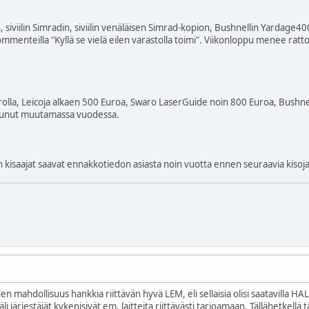
 siviilin Simradin, siviilin venäläisen Simrad-kopion, Bushnellin Yardage400:
menteilla "Kyllä se vielä eilen varastolla toimi". Viikonloppu menee rattoi
lla, Leicoja alkaen 500 Euroa, Swaro LaserGuide noin 800 Euroa, Bushnell 
tunut muutamassa vuodessa.
n kisaajat saavat ennakkotiedon asiasta noin vuotta ennen seuraavia kisoja
inen mahdollisuus hankkia riittävän hyvä LEM, eli sellaisia olisi saatavilla HAL
 järjestäjät kykenisivät em. laitteita riittävästi tarjoamaan. Tällähetkellä 