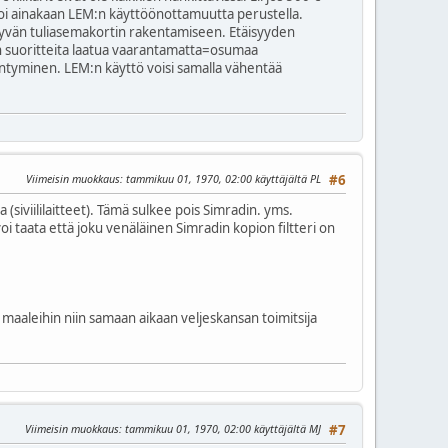
a voi ainakaan LEM:n käyttöönottamuutta perustella.
 hyvän tuliasemakortin rakentamiseen. Etäisyyden
tain suoritteita laatua vaarantamatta=osumaa
äntyminen. LEM:n käyttö voisi samalla vähentää
Viimeisin muokkaus
: tammikuu 01, 1970, 02:00 käyttäjältä PL
#6
siviililaitteet). Tämä sulkee pois Simradin. yms.
i taata että joku venäläinen Simradin kopion filtteri on
ä maaleihin niin samaan aikaan veljeskansan toimitsija
Viimeisin muokkaus
: tammikuu 01, 1970, 02:00 käyttäjältä MJ
#7