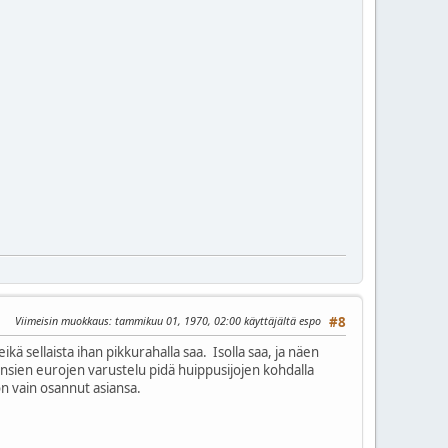
Viimeisin muokkaus
: tammikuu 01, 1970, 02:00 käyttäjältä espo
#8
kä sellaista ihan pikkurahalla saa. Isolla saa, ja näen
nsien eurojen varustelu pidä huippusijojen kohdalla
on vain osannut asiansa.