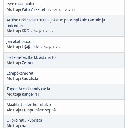
Pv:n maalitaulut
Aloittaja
Paha Arkkitehti
1
2
3
4
Sivuja
Athlon teki radar tutkan, joka on parempi kuin Garmin ja
halvempi.
Aloittaja
KRG
1
2
3
Sivuja
Jämäkät bipodit
Aloittaja
L@@kinta
1
2
Sivuja
Helikon-Tex Backblast matto
Aloittaja
Zetori
Lämpökamerat
Aloittaja
Suolakala
Tripod Arca-kiinnityksellä
Aloittaja
Range111
Maalilaitteiden kumikalvo
Aloittaja
Kumpumäen seppä
UFpro m05 kuosissa
Aloittaja
n/a