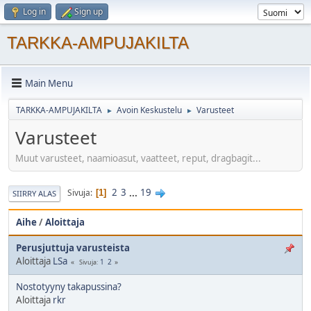
Log in
Sign up
TARKKA-AMPUJAKILTA
Main Menu
TARKKA-AMPUJAKILTA
Avoin Keskustelu
Varusteet
►
►
Varusteet
Muut varusteet, naamioasut, vaatteet, reput, dragbagit...
2
3
...
19
Sivuja
1
SIIRRY ALAS
Aihe
/
Aloittaja
Perusjuttuja varusteista
Aloittaja
LSa
1
2
Sivuja
Nostotyyny takapussina?
Aloittaja
rkr