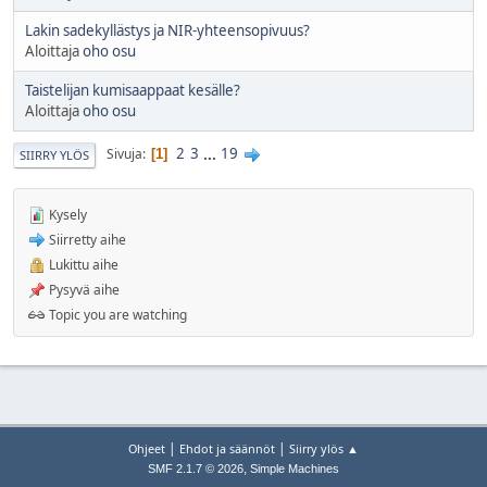
Lakin sadekyllästys ja NIR-yhteensopivuus?
Aloittaja
oho osu
Taistelijan kumisaappaat kesälle?
Aloittaja
oho osu
2
3
...
19
Sivuja
1
SIIRRY YLÖS
Kysely
Siirretty aihe
Lukittu aihe
Pysyvä aihe
Topic you are watching
|
|
Ohjeet
Ehdot ja säännöt
Siirry ylös ▲
,
SMF 2.1.7 © 2026
Simple Machines