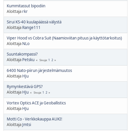
Kummitassut bipodiin
Aloittaja
rkr
Sirui KS-40 kuulapäässä välystä
Aloittaja
Range111
Viper Hood vs Cobra Suit (Naamioviitan pituus ja käyttötarkoitus)
Aloittaja
NLo
Suuntakompassi?
Aloittaja
Petsku
1
2
Sivuja
6400 Nato-piirun järjestelmämuutos
Aloittaja
HJu
Rymynkestävä GPS?
Aloittaja
HJu
1
2
Sivuja
Vortex Optics ACE ja Geoballistics
Aloittaja
HJu
Motti Co - Verkkokauppa AUKI!
Aloittaja
Jmtsi