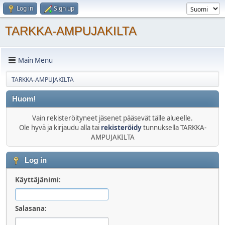
Log in
Sign up
TARKKA-AMPUJAKILTA
Main Menu
TARKKA-AMPUJAKILTA
Huom!
Vain rekisteröityneet jäsenet pääsevät tälle alueelle.
Ole hyvä ja kirjaudu alla tai
rekisteröidy
tunnuksella TARKKA-
AMPUJAKILTA
Log in
Käyttäjänimi:
Salasana: