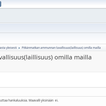
ta yleisesti
Pitkänmatkan ammunnan luvallisuus(laillisuus) omilla mailla
►
isuus(laillisuus) omilla mailla
heuttaa hankaluuksia. Maavalli yksinään ei.