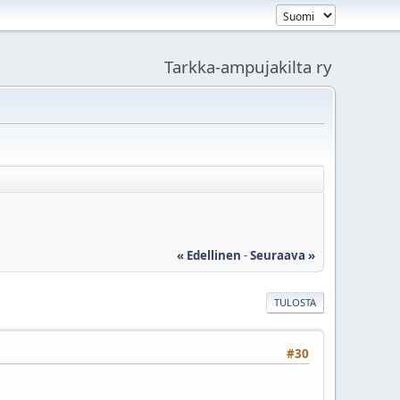
Tarkka-ampujakilta ry
« Edellinen
-
Seuraava »
TULOSTA
#30