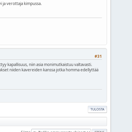
i ja verottaja kimpussa.
#31
tyy kapallisuus, niin asia monimutkaistuu valtavasti.
ukset niiden kavereiden kanssa jotka homma edellyttää
TULOSTA
Siirry