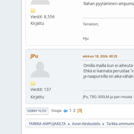
Rahan pyytäminen ampumasessi
Viestit: 8,556
Kirjattu
Terveisin,
HJu
JPu
elokuu 18, 2024, 00:25
Omilla mailla kun ei aiheuta
Ehkä ei kannata perustaa "
ja naapureilla on aika vähän m
Viestit: 137
Kirjattu
JPu, TRG-300LM ja pari muuta
1
2
Sivuja
3
SIIRRY YLÖS
TARKKA-AMPUJAKILTA
Avoin Keskustelu
Tarkka-ammunnas
►
►