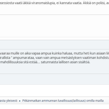
osta vaatii äkkiä viranomaislupia, ei kannata vaatia. Äkkiä on poliisi, av
 vaaraa muille on aika vapaa ampua kuinka haluaa, mutta heti kun asiaan liit
virallista " ampumarataa, vaan vain ampua metsästyksen vaatiman kohdist
ahdillisuuksia sitä estää... satunnaista laillisen asian sisältöä.
ta yleisesti
Pitkänmatkan ammunnan luvallisuus(laillisuus) omilla mailla
►