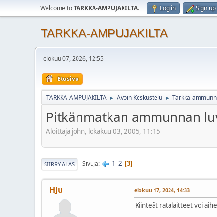
Welcome to
TARKKA-AMPUJAKILTA
.
Log in
Sign up
TARKKA-AMPUJAKILTA
elokuu 07, 2026, 12:55
Etusivu
TARKKA-AMPUJAKILTA
Avoin Keskustelu
Tarkka-ammunnas
►
►
Pitkänmatkan ammunnan luvall
Aloittaja john, lokakuu 03, 2005, 11:15
1
2
Sivuja
3
SIIRRY ALAS
HJu
elokuu 17, 2024, 14:33
Kiinteät ratalaitteet voi ai