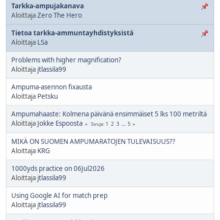
Tarkka-ampujakanava
Aloittaja
Zero The Hero
Tietoa tarkka-ammuntayhdistyksistä
Aloittaja
LSa
Problems with higher magnification?
Aloittaja
jtlassila99
Ampuma-asennon fixausta
Aloittaja
Petsku
Ampumahaaste: Kolmena päivänä ensimmäiset 5 lks 100 metriltä
Aloittaja
Jokke Espoosta
1
2
3
...
5
Sivuja
MIKÄ ON SUOMEN AMPUMARATOJEN TULEVAISUUS??
Aloittaja
KRG
1000yds practice on 06Jul2026
Aloittaja
jtlassila99
Using Google AI for match prep
Aloittaja
jtlassila99