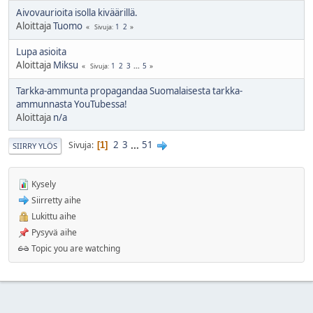
Aivovaurioita isolla kiväärillä.
Aloittaja
Tuomo
1
2
Sivuja
Lupa asioita
Aloittaja
Miksu
1
2
3
...
5
Sivuja
Tarkka-ammunta propagandaa Suomalaisesta tarkka-
ammunnasta YouTubessa!
Aloittaja
n/a
2
3
...
51
Sivuja
1
SIIRRY YLÖS
Kysely
Siirretty aihe
Lukittu aihe
Pysyvä aihe
Topic you are watching