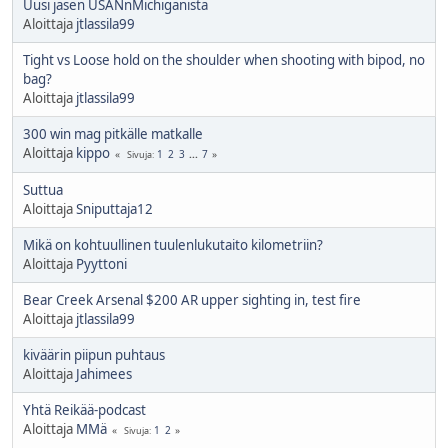
Uusi jasen USANnMichiganista
Aloittaja
jtlassila99
Tight vs Loose hold on the shoulder when shooting with bipod, no
bag?
Aloittaja
jtlassila99
300 win mag pitkälle matkalle
Aloittaja
kippo
1
2
3
...
7
Sivuja
Suttua
Aloittaja
Sniputtaja12
Mikä on kohtuullinen tuulenlukutaito kilometriin?
Aloittaja
Pyyttoni
Bear Creek Arsenal $200 AR upper sighting in, test fire
Aloittaja
jtlassila99
kiväärin piipun puhtaus
Aloittaja
Jahimees
Yhtä Reikää-podcast
Aloittaja
MMä
1
2
Sivuja