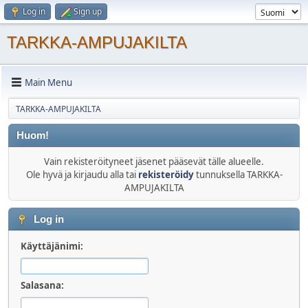
Log in
Sign up
TARKKA-AMPUJAKILTA
Main Menu
TARKKA-AMPUJAKILTA
Huom!
Vain rekisteröityneet jäsenet pääsevät tälle alueelle.
Ole hyvä ja kirjaudu alla tai
rekisteröidy
tunnuksella TARKKA-
AMPUJAKILTA
Log in
Käyttäjänimi:
Salasana: