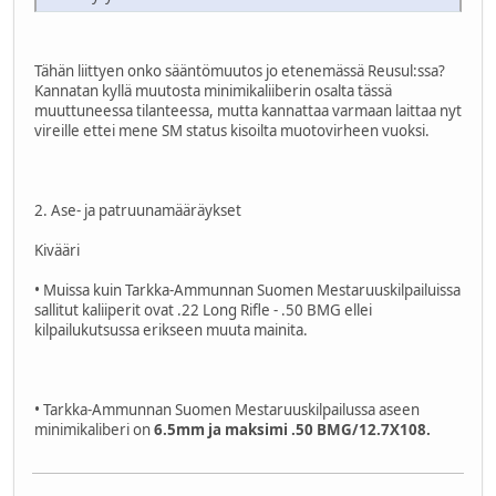
Tähän liittyen onko sääntömuutos jo etenemässä Reusul:ssa?
Kannatan kyllä muutosta minimikaliiberin osalta tässä
muuttuneessa tilanteessa, mutta kannattaa varmaan laittaa nyt
vireille ettei mene SM status kisoilta muotovirheen vuoksi.
2. Ase- ja patruunamääräykset
Kivääri
• Muissa kuin Tarkka-Ammunnan Suomen Mestaruuskilpailuissa
sallitut kaliiperit ovat .22 Long Rifle - .50 BMG ellei
kilpailukutsussa erikseen muuta mainita.
• Tarkka-Ammunnan Suomen Mestaruuskilpailussa aseen
minimikaliberi on
6.5mm ja maksimi .50 BMG/12.7X108.