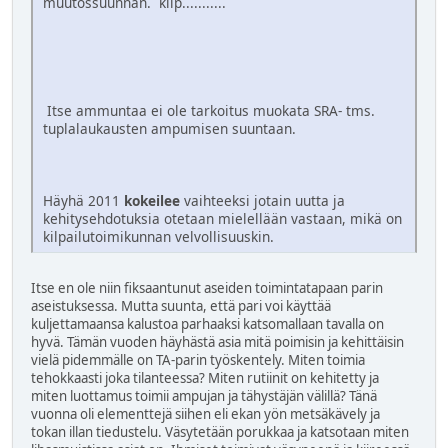
muutossuunnan. klip...........
Itse ammuntaa ei ole tarkoitus muokata SRA- tms.
tuplalaukausten ampumisen suuntaan.
Häyhä 2011
kokeilee
vaihteeksi jotain uutta ja
kehitysehdotuksia otetaan mielellään vastaan, mikä on
kilpailutoimikunnan velvollisuuskin.
Itse en ole niin fiksaantunut aseiden toimintatapaan parin
aseistuksessa. Mutta suunta, että pari voi käyttää
kuljettamaansa kalustoa parhaaksi katsomallaan tavalla on
hyvä. Tämän vuoden häyhästä asia mitä poimisin ja kehittäisin
vielä pidemmälle on TA-parin työskentely. Miten toimia
tehokkaasti joka tilanteessa? Miten rutiinit on kehitetty ja
miten luottamus toimii ampujan ja tähystäjän välillä? Tänä
vuonna oli elementtejä siihen eli ekan yön metsäkävely ja
tokan illan tiedustelu. Väsytetään porukkaa ja katsotaan miten