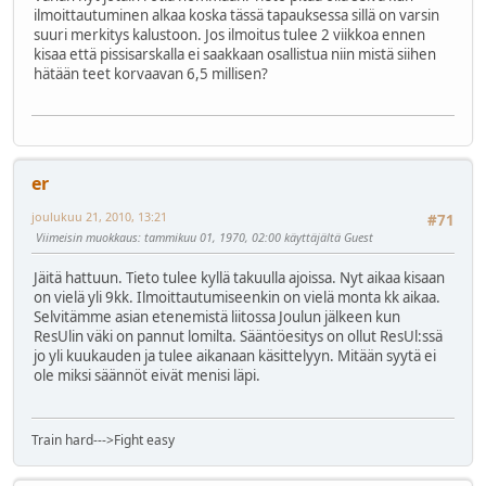
ilmoittautuminen alkaa koska tässä tapauksessa sillä on varsin
suuri merkitys kalustoon. Jos ilmoitus tulee 2 viikkoa ennen
kisaa että pissisarskalla ei saakkaan osallistua niin mistä siihen
hätään teet korvaavan 6,5 millisen?
er
joulukuu 21, 2010, 13:21
#71
Viimeisin muokkaus
: tammikuu 01, 1970, 02:00 käyttäjältä Guest
Jäitä hattuun. Tieto tulee kyllä takuulla ajoissa. Nyt aikaa kisaan
on vielä yli 9kk. Ilmoittautumiseenkin on vielä monta kk aikaa.
Selvitämme asian etenemistä liitossa Joulun jälkeen kun
ResUlin väki on pannut lomilta. Sääntöesitys on ollut ResUl:ssä
jo yli kuukauden ja tulee aikanaan käsittelyyn. Mitään syytä ei
ole miksi säännöt eivät menisi läpi.
Train hard--->Fight easy