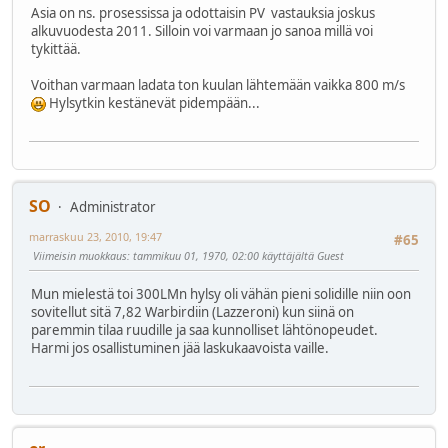
Asia on ns. prosessissa ja odottaisin PV vastauksia joskus
alkuvuodesta 2011. Silloin voi varmaan jo sanoa millä voi
tykittää.
Voithan varmaan ladata ton kuulan lähtemään vaikka 800 m/s
Hylsytkin kestänevät pidempään...
SO
Administrator
marraskuu 23, 2010, 19:47
#65
Viimeisin muokkaus
: tammikuu 01, 1970, 02:00 käyttäjältä Guest
Mun mielestä toi 300LMn hylsy oli vähän pieni solidille niin oon
sovitellut sitä 7,82 Warbirdiin (Lazzeroni) kun siinä on
paremmin tilaa ruudille ja saa kunnolliset lähtönopeudet.
Harmi jos osallistuminen jää laskukaavoista vaille.