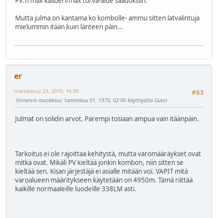
PV:n max kaliberi/max turva-alue säädöksiin.
Mutta julma on kantama ko kombolle- ammu sitten latvalintuja
mielummin itään kuin länteen päin...
er
marraskuu 23, 2010, 16:06
#63
Viimeisin muokkaus
: tammikuu 01, 1970, 02:00 käyttäjältä Guest
Julmat on solidin arvot. Parempi tosiaan ampua vain itäänpäin.
Tarkoitus ei ole rajoittaa kehitystä, mutta varomääräykset ovat
mitkä ovat. Mikäli PV kieltää jonkin kombon, niin sitten se
kieltää sen. Kisan järjestäjä ei asialle mitään voi. VAPIT mitä
varoalueen määritykseen käytetään on 4950m. Tämä riittää
kaikille normaaleille luodeille 338LM asti.