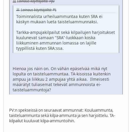
Lainaus käyttäjältä: HJu
Lainaus käyttäjältä: PL
Toiminnalista urheiluammuntaa kuten SRA ei
käskyn mukaan lueta taisteluammunnaksi.
Tarkka-ampujakilpailut sekä kilpailujen harjoitukset
kuulunevat samaan "SRA"-luokkaan koska
liikkuminen ammunnan lomassa on lajille
tyypillistä kuten SRA:ssa.
Hienoa jos näin on. On vähän epäselvää mikä nyt
lopulta on taisteluammuntaa. TA-kisoissa kuitenkin
ampuu ja liikkuu 2 ampujaa yhtä aikaa. Ilmeisesti
määrätyt tuliasemat tekevät ammunnoista ei-
taisteluammuntoja?
PV:n spekseissä on seuraavat ammunnat: Kouluammunta,
taisteluammunta sekä kilpa-ammunta ja sen harjoittelu. TA-
kilpailut kuuluvat kilpa-ammuntoihin.