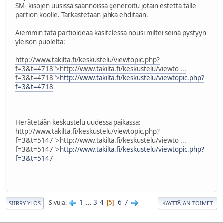
SM- kisojen uusissa säännöissä generoitu jotain estettä tälle
partion koolle. Tarkastetaan jahka ehditään.
Aiemmin tätä partioideaa käsitelessä nousi miltei seinä pystyyn
yleisön puolelta:
http://www.takilta.fi/keskustelu/viewtopic.php?
f=3&t=4718">
http://www.takilta.fi/keskustelu/viewto ...
f=3&t=4718">
http://www.takilta.fi/keskustelu/viewtopic.php?
f=3&t=4718
Herätetään keskustelu uudessa paikassa:
http://www.takilta.fi/keskustelu/viewtopic.php?
f=3&t=5147">
http://www.takilta.fi/keskustelu/viewto ...
f=3&t=5147">
http://www.takilta.fi/keskustelu/viewtopic.php?
f=3&t=5147
1
...
3
4
6
7
Sivuja
5
SIIRRY YLÖS
KÄYTTÄJÄN TOIMET