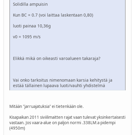
Solidilla ampuisin
Kun BC = 0.7 (voi laittaa laskentaan 0,80)
luoti painaa 10,36g
v0 = 1095 m/s
Elikkä mikä on oikeasti varoalueen takaraja?
Vai onko tarkoitus nimenomaan karsia kehitystä ja
estää tällainen lupaava luoti/vauhti yhdistelmä
Mitään "jarruajatuksia" ei tietenkään ole.
Kisapaikan 2011 siviilimaitten rajat vaan tulevat yksinkertaisesti
vastaan. Jos vaara-alue on paljon normi .338LM:a pidempi
(4950m)