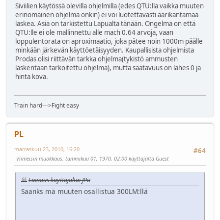
Siviilien käytössä olevilla ohjelmilla (edes QTU:lla vaikka muuten
erinomainen ohjelma onkin) ei voi luotettavasti äärikantamaa
laskea. Asia on tarkistettu Lapualta tänään. Ongelma on että
QTU:lle ei ole mallinnettu alle mach 0.64 arvoja, vaan
loppulentorata on aproximaatio, joka pätee noin 1000m päälle
minkään järkevän käyttöetäisyyden. Kaupallisista ohjelmista
Prodas olisi riittävän tarkka ohjelma(tykistö ammusten
laskentaan tarkoitettu ohjelma), mutta saatavuus on lähes 0 ja
hinta kova.
Train hard--->Fight easy
PL
marraskuu 23, 2010, 16:20
#64
Viimeisin muokkaus
: tammikuu 01, 1970, 02:00 käyttäjältä Guest
Lainaus käyttäjältä: JPu
Saanks mä muuten osallistua 300LM:llä