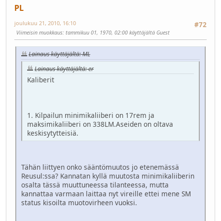
PL
joulukuu 21, 2010, 16:10
#72
Viimeisin muokkaus
: tammikuu 01, 1970, 02:00 käyttäjältä Guest
Lainaus käyttäjältä: ML
Lainaus käyttäjältä: er
Kaliberit
1. Kilpailun minimikaliiberi on 17rem ja
maksimikaliiberi on 338LM.Aseiden on oltava
keskisytytteisiä.
Tähän liittyen onko sääntömuutos jo etenemässä
Reusul:ssa? Kannatan kyllä muutosta minimikaliiberin
osalta tässä muuttuneessa tilanteessa, mutta
kannattaa varmaan laittaa nyt vireille ettei mene SM
status kisoilta muotovirheen vuoksi.