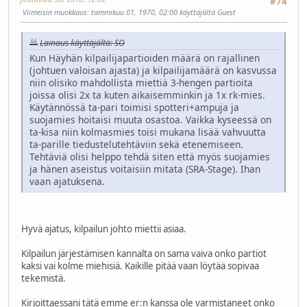
#74
Viimeisin muokkaus
: tammikuu 01, 1970, 02:00 käyttäjältä Guest
Lainaus käyttäjältä: SO
Kun Häyhän kilpailijapartioiden määrä on rajallinen
(johtuen valoisan ajasta) ja kilpailijamäärä on kasvussa
niin olisiko mahdollista miettiä 3-hengen partioita
joissa olisi 2x ta kuten aikaisemminkin ja 1x rk-mies.
Käytännössä ta-pari toimisi spotteri+ampuja ja
suojamies hoitaisi muuta osastoa. Vaikka kyseessä on
ta-kisa niin kolmasmies toisi mukana lisää vahvuutta
ta-parille tiedustelutehtäviin sekä etenemiseen.
Tehtäviä olisi helppo tehdä siten että myös suojamies
ja hänen aseistus voitaisiin mitata (SRA-Stage). Ihan
vaan ajatuksena.
Hyvä ajatus, kilpailun johto miettii asiaa.
Kilpailun järjestämisen kannalta on sama vaiva onko partiot
kaksi vai kolme miehisiä. Kaikille pitää vaan löytää sopivaa
tekemistä.
Kirjoittaessani tätä emme er:n kanssa ole varmistaneet onko