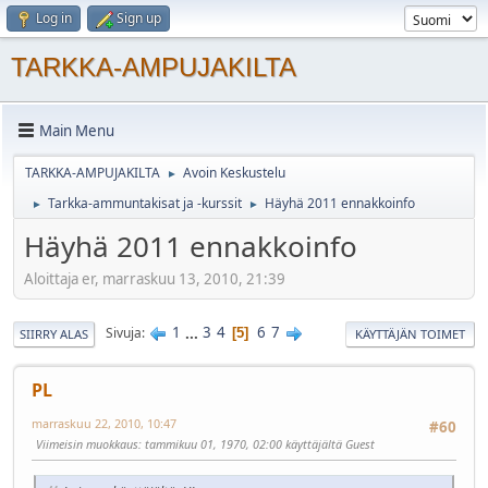
Log in
Sign up
TARKKA-AMPUJAKILTA
Main Menu
TARKKA-AMPUJAKILTA
Avoin Keskustelu
►
Tarkka-ammuntakisat ja -kurssit
Häyhä 2011 ennakkoinfo
►
►
Häyhä 2011 ennakkoinfo
Aloittaja er, marraskuu 13, 2010, 21:39
1
...
3
4
6
7
Sivuja
5
SIIRRY ALAS
KÄYTTÄJÄN TOIMET
PL
marraskuu 22, 2010, 10:47
#60
Viimeisin muokkaus
: tammikuu 01, 1970, 02:00 käyttäjältä Guest