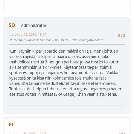
SO
Administrator
joulukuu 29, 2010, 19:37
#73
Viimeisin muokkaus
: tammikuu 01, 1970, 02:00 käyttäjältä Guest
Kun Häyhän kilpailijapartioiden määrä on rajallinen (johtuen
valoisan ajasta) ja kilpailijamäärä on kasvussa niin olisiko
mahdollista miettiä 3-hengen partioita joissa olisi 2x ta kuten
aikaisemminkin ja 1x rk-mies. Käytännössä ta-pari toimisi
spotteri+ampuja ja suojamies hoitaisi muuta osastoa. Vaikka
kyseessä on ta-kisa niin kolmasmies toisi mukana lisää
vahvuutta ta-parille tiedustelutehtäviin sekä etenemiseen.
Tehtäviä olisi helppo tehdä siten että myös suojamies ja hänen
aseistus voitaisiin mitata (SRA-Stage). Ihan vaan ajatuksena.
PL
joulukuu 30, 2010, 12:02