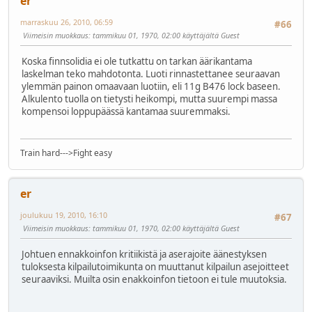
er
marraskuu 26, 2010, 06:59
#66
Viimeisin muokkaus
: tammikuu 01, 1970, 02:00 käyttäjältä Guest
Koska finnsolidia ei ole tutkattu on tarkan äärikantama
laskelman teko mahdotonta. Luoti rinnastettanee seuraavan
ylemmän painon omaavaan luotiin, eli 11g B476 lock baseen.
Alkulento tuolla on tietysti heikompi, mutta suurempi massa
kompensoi loppupäässä kantamaa suuremmaksi.
Train hard--->Fight easy
er
joulukuu 19, 2010, 16:10
#67
Viimeisin muokkaus
: tammikuu 01, 1970, 02:00 käyttäjältä Guest
Johtuen ennakkoinfon kritiikistä ja aserajoite äänestyksen
tuloksesta kilpailutoimikunta on muuttanut kilpailun asejoitteet
seuraaviksi. Muilta osin enakkoinfon tietoon ei tule muutoksia.