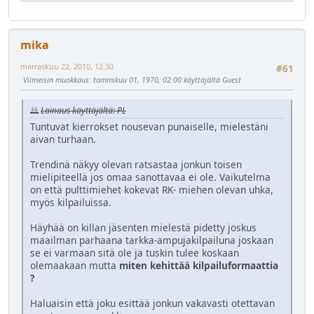
mika
marraskuu 22, 2010, 12:30
#61
Viimeisin muokkaus
: tammikuu 01, 1970, 02:00 käyttäjältä Guest
Lainaus käyttäjältä: PL
Tuntuvat kierrokset nousevan punaiselle, mielestäni
aivan turhaan.
Trendinä näkyy olevan ratsastaa jonkun toisen
mielipiteellä jos omaa sanottavaa ei ole. Vaikutelma
on että pulttimiehet kokevat RK- miehen olevan uhka,
myös kilpailuissa.
Häyhää on killan jäsenten mielestä pidetty joskus
maailman parhaana tarkka-ampujakilpailuna joskaan
se ei varmaan sitä ole ja tuskin tulee koskaan
olemaakaan mutta
miten kehittää kilpailuformaattia
?
Haluaisin että joku esittää jonkun vakavasti otettavan