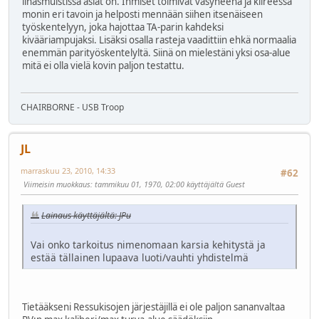
lihasmuistissa asiat on. Ihmiset toimivat väsyneenä ja kiireessä
monin eri tavoin ja helposti mennään siihen itsenäiseen
työskentelyyn, joka hajottaa TA-parin kahdeksi
kivääriampujaksi. Lisäksi osalla rasteja vaadittiin ehkä normaalia
enemmän parityöskentelyltä. Siinä on mielestäni yksi osa-alue
mitä ei olla vielä kovin paljon testattu.
CHAIRBORNE - USB Troop
JL
marraskuu 23, 2010, 14:33
#62
Viimeisin muokkaus
: tammikuu 01, 1970, 02:00 käyttäjältä Guest
Lainaus käyttäjältä: JPu
Vai onko tarkoitus nimenomaan karsia kehitystä ja
estää tällainen lupaava luoti/vauhti yhdistelmä
Tietääkseni Ressukisojen järjestäjillä ei ole paljon sananvaltaa