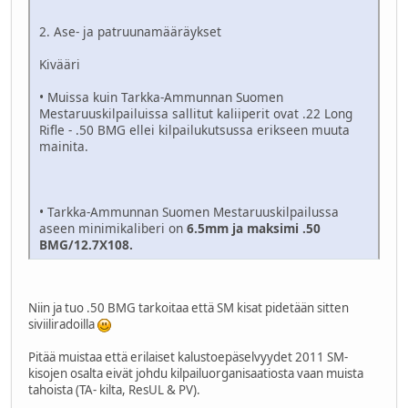
2. Ase- ja patruunamääräykset
Kivääri
• Muissa kuin Tarkka-Ammunnan Suomen
Mestaruuskilpailuissa sallitut kaliiperit ovat .22 Long
Rifle - .50 BMG ellei kilpailukutsussa erikseen muuta
mainita.
• Tarkka-Ammunnan Suomen Mestaruuskilpailussa
aseen minimikaliberi on
6.5mm ja maksimi .50
BMG/12.7X108.
Niin ja tuo .50 BMG tarkoitaa että SM kisat pidetään sitten
siviiliradoilla
Pitää muistaa että erilaiset kalustoepäselvyydet 2011 SM-
kisojen osalta eivät johdu kilpailuorganisaatiosta vaan muista
tahoista (TA- kilta, ResUL & PV).