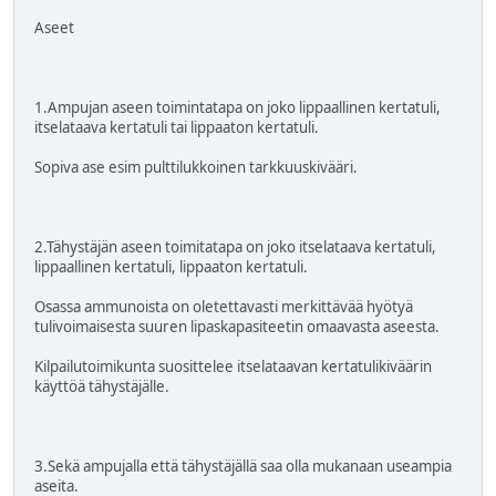
Aseet
1.Ampujan aseen toimintatapa on joko lippaallinen kertatuli,
itselataava kertatuli tai lippaaton kertatuli.
Sopiva ase esim pulttilukkoinen tarkkuuskivääri.
2.Tähystäjän aseen toimitatapa on joko itselataava kertatuli,
lippaallinen kertatuli, lippaaton kertatuli.
Osassa ammunoista on oletettavasti merkittävää hyötyä
tulivoimaisesta suuren lipaskapasiteetin omaavasta aseesta.
Kilpailutoimikunta suosittelee itselataavan kertatulikiväärin
käyttöä tähystäjälle.
3.Sekä ampujalla että tähystäjällä saa olla mukanaan useampia
aseita.