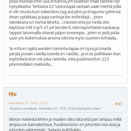
pitää muistaa ettei usa,britannia,ym koalition maat taistele nyt
nykyaikaista "keltaista A2"vastustajaa vastaan,vaan miehiä joilla
ei ole muuta kuin kalasnikov,rpg,ied,pkm,ja dragunov (yleensä
ilman optiikkaa) ja jopa vanhoja lee enfieldejä... joten
taktiikkana on toimia läheltä...Uskoisin että jos heillä olisi
käytössä 338 trg/5-25 p4 benderit,niitä käytettäisiin kaukaa ja
tappiot länsimailla olisivat paljon kovempia...joten ei pidä pitää
usan ym.kokemuksia ainoina oikeina myös suomen kohdalla..
Se että ei rajata aseiden toiminta-tapaa on hyvä,ja toisella
pärjää jossain rastilla,toisella eri rastilla...ja ei se pulttikaan ihan
käyttökelvoton ole pika rasteilla..eikä puolimoottori 223
pitemmilläkin matkoilla...
HJu
marraskuu 17, 2010, 22:12
#37
Viimeisin muokkaus
: tammikuu 01, 1970, 02:00 käyttäjältä Guest
Minun mielestä MVen ja muiden idea siitä että pari ampuu millä
ampuu on kannatettava. Puolimoottori on johonkin tosi ässä ja
johonkin vähemmän. Samoin pulttilukko.