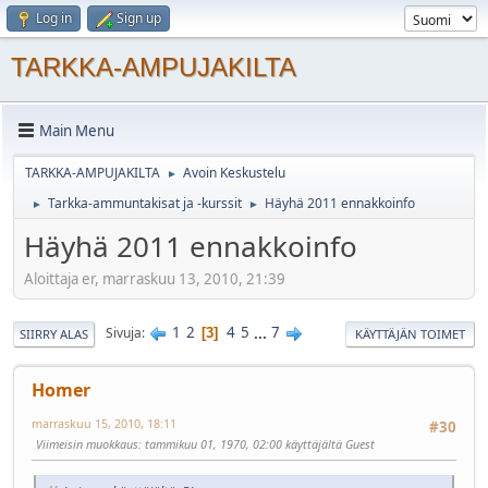
Log in
Sign up
TARKKA-AMPUJAKILTA
Main Menu
TARKKA-AMPUJAKILTA
Avoin Keskustelu
►
Tarkka-ammuntakisat ja -kurssit
Häyhä 2011 ennakkoinfo
►
►
Häyhä 2011 ennakkoinfo
Aloittaja er, marraskuu 13, 2010, 21:39
1
2
4
5
...
7
Sivuja
3
SIIRRY ALAS
KÄYTTÄJÄN TOIMET
Homer
marraskuu 15, 2010, 18:11
#30
Viimeisin muokkaus
: tammikuu 01, 1970, 02:00 käyttäjältä Guest