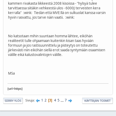
kammen rivakasta liikkeestä 2008 kisoissa - "hylsyä tulee
tarvittaessa siitäkin vehkeestä ulos - 6000J terveisten kera
kerralla"
:wink:
Tiedän että MVE:llä on sulkuolat kanssa varsin
hyvin rasvattu, jos tarve näin vaatii.
:wink:
No katsotaan mihin suuntaan homma lähtee, eiköhän
realiteetit tulle ohjaamaan kuitenkin kisan taas hyvään
formuun ja jos rastisuunnittelu ja pisteytys on toteutettu
järkevästi niin eiköhän siellä erot saada syntymään osaamisen
välille eikä kalustovalintojen välille.
MSa
[url=https]
1
2
4
5
...
7
Sivuja
3
SIIRRY YLÖS
KÄYTTÄJÄN TOIMET