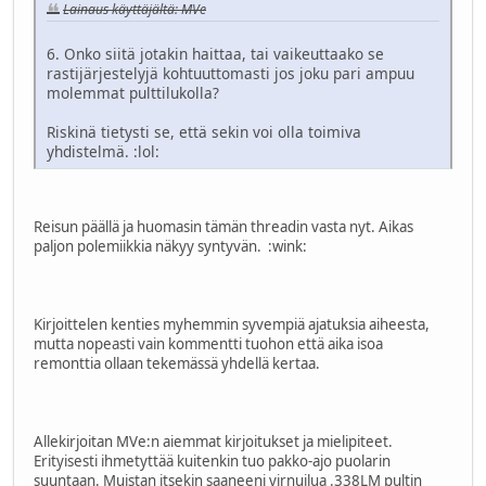
Lainaus käyttäjältä: MVe
6. Onko siitä jotakin haittaa, tai vaikeuttaako se
rastijärjestelyjä kohtuuttomasti jos joku pari ampuu
molemmat pulttilukolla?
Riskinä tietysti se, että sekin voi olla toimiva
yhdistelmä.
:lol:
Reisun päällä ja huomasin tämän threadin vasta nyt. Aikas
paljon polemiikkia näkyy syntyvän.
:wink:
Kirjoittelen kenties myhemmin syvempiä ajatuksia aiheesta,
mutta nopeasti vain kommentti tuohon että aika isoa
remonttia ollaan tekemässä yhdellä kertaa.
Allekirjoitan MVe:n aiemmat kirjoitukset ja mielipiteet.
Erityisesti ihmetyttää kuitenkin tuo pakko-ajo puolarin
suuntaan. Muistan itsekin saaneeni virnuilua .338LM pultin