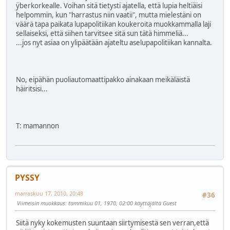
ÿberkorkealle. Voihan sitä tietysti ajatella, että lupia heltiäisi
helpommin, kun "harrastus niin vaatii", mutta mielestäni on
väärä tapa paikata lupapolitiikan koukeroita muokkammalla laji
sellaiseksi, että siihen tarvitsee sitä sun tätä himmeliä...
...jos nyt asiaa on ylipäätään ajateltu aselupapolitiikan kannalta.
No, eipähän puoliautomaattipakko ainakaan meikäläistä
häiritsisi...
T: mamannon
PYSSY
marraskuu 17, 2010, 20:48
#36
Viimeisin muokkaus
: tammikuu 01, 1970, 02:00 käyttäjältä Guest
Siitä nyky kokemusten suuntaan siirtymisestä sen verran,että