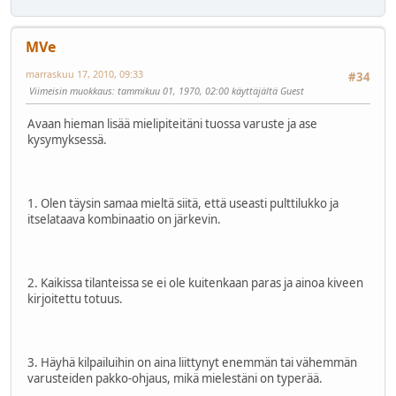
MVe
marraskuu 17, 2010, 09:33
#34
Viimeisin muokkaus
: tammikuu 01, 1970, 02:00 käyttäjältä Guest
Avaan hieman lisää mielipiteitäni tuossa varuste ja ase
kysymyksessä.
1. Olen täysin samaa mieltä siitä, että useasti pulttilukko ja
itselataava kombinaatio on järkevin.
2. Kaikissa tilanteissa se ei ole kuitenkaan paras ja ainoa kiveen
kirjoitettu totuus.
3. Häyhä kilpailuihin on aina liittynyt enemmän tai vähemmän
varusteiden pakko-ohjaus, mikä mielestäni on typerää.