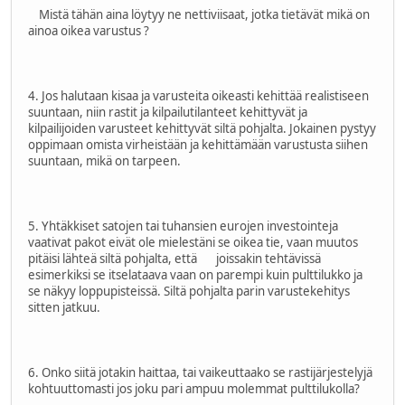
Mistä tähän aina löytyy ne nettiviisaat, jotka tietävät mikä on
ainoa oikea varustus ?
4. Jos halutaan kisaa ja varusteita oikeasti kehittää realistiseen
suuntaan, niin rastit ja kilpailutilanteet kehittyvät ja
kilpailijoiden varusteet kehittyvät siltä pohjalta. Jokainen pystyy
oppimaan omista virheistään ja kehittämään varustusta siihen
suuntaan, mikä on tarpeen.
5. Yhtäkkiset satojen tai tuhansien eurojen investointeja
vaativat pakot eivät ole mielestäni se oikea tie, vaan muutos
pitäisi lähteä siltä pohjalta, että joissakin tehtävissä
esimerkiksi se itselataava vaan on parempi kuin pulttilukko ja
se näkyy loppupisteissä. Siltä pohjalta parin varustekehitys
sitten jatkuu.
6. Onko siitä jotakin haittaa, tai vaikeuttaako se rastijärjestelyjä
kohtuuttomasti jos joku pari ampuu molemmat pulttilukolla?