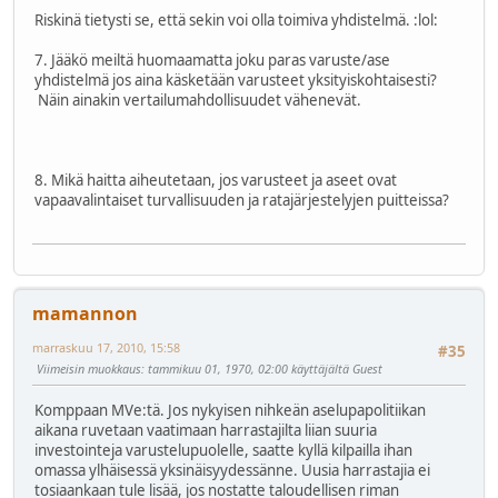
Riskinä tietysti se, että sekin voi olla toimiva yhdistelmä.
:lol:
7. Jääkö meiltä huomaamatta joku paras varuste/ase
yhdistelmä jos aina käsketään varusteet yksityiskohtaisesti?
Näin ainakin vertailumahdollisuudet vähenevät.
8. Mikä haitta aiheutetaan, jos varusteet ja aseet ovat
vapaavalintaiset turvallisuuden ja ratajärjestelyjen puitteissa?
mamannon
marraskuu 17, 2010, 15:58
#35
Viimeisin muokkaus
: tammikuu 01, 1970, 02:00 käyttäjältä Guest
Komppaan MVe:tä. Jos nykyisen nihkeän aselupapolitiikan
aikana ruvetaan vaatimaan harrastajilta liian suuria
investointeja varustelupuolelle, saatte kyllä kilpailla ihan
omassa ylhäisessä yksinäisyydessänne. Uusia harrastajia ei
tosiaankaan tule lisää, jos nostatte taloudellisen riman