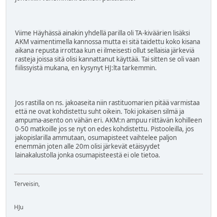
Viime Häyhässä ainakin yhdellä parilla oli TA-kiväärien lisäksi
AKM vaimentimella kannossa mutta ei sitä taidettu koko kisana
aikana repusta irrottaa kun ei ilmeisesti ollut sellaisia järkeviä
rasteja joissa sitä olisi kannattanut käyttää. Tai sitten se oli vaan
fiilissyistä mukana, en kysynyt HJ:lta tarkemmin.
Jos rastilla on ns. jakoaseita niin rastituomarien pitää varmistaa
että ne ovat kohdistettu suht oikein. Toki jokaisen silmä ja
ampuma-asento on vähän eri. AKM:n ampuu riittävän kohilleen
0-50 matkoille jos se nyt on edes kohdistettu. Pistooleilla, jos
jakopislarilla ammutaan, osumapisteet vaihtelee paljon
enemmän joten alle 20m olisi järkevät etäisyydet
lainakalustolla jonka osumapisteestä ei ole tietoa.
Terveisin,
HJu