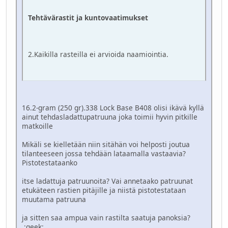
Tehtävärastit ja kuntovaatimukset
2.Kaikilla rasteilla ei arvioida naamiointia.
16.2-gram (250 gr).338 Lock Base B408 olisi ikävä kyllä
ainut tehdasladattupatruuna joka toimii hyvin pitkille
matkoille
Mikäli se kielletään niin sitähän voi helposti joutua
tilanteeseen jossa tehdään lataamalla vastaavia?
Pistotestataanko
itse ladattuja patruunoita? Vai annetaako patruunat
etukäteen rastien pitäjille ja niistä pistotestataan
muutama patruuna
ja sitten saa ampua vain rastilta saatuja panoksia?
:geek: