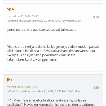
SpA
marraskuu 17, 2010, 23:46
#38
Viimeisin muokkaus
: tammikuu 01, 1970, 02:00 käyttäjältä Guest
Jännä nähdä mitä uudistukset tuovat tullessaan.
Yliopisto-opiskelija täällä haikailee josko jo viiden vuoden päästä
olisi talous siinä tilassa että voisi alkaa hankkimaan varustusta.
SA sijoitus on kyllä sillon jo varmaan viimeisessä
takamuksenkulutuskomppaniassa.
JKr
marraskuu 18, 2010, 02:06
#39
Viimeisin muokkaus
: tammikuu 01, 1970, 02:00 käyttäjältä Guest
+ 1, Mve. Täysin järjetöntä alkaa rajata aseita, millä saa
osallistua ? Häyhä on kummiskin harrastelijoiden tapahtuma,