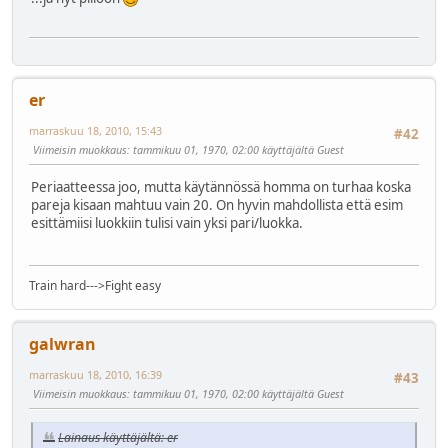
er
marraskuu 18, 2010, 15:43
#42
Viimeisin muokkaus
: tammikuu 01, 1970, 02:00 käyttäjältä Guest
Periaatteessa joo, mutta käytännössä homma on turhaa koska
pareja kisaan mahtuu vain 20. On hyvin mahdollista että esim
esittämiisi luokkiin tulisi vain yksi pari/luokka.
Train hard--->Fight easy
galwran
marraskuu 18, 2010, 16:39
#43
Viimeisin muokkaus
: tammikuu 01, 1970, 02:00 käyttäjältä Guest
Lainaus käyttäjältä: er