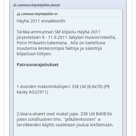
Lainaus käyttäjältä: jkorpi
Lainaus käyttäjältä: er
Häyhä 2011 ennakkoinfo
Tarkka-ammunnan SM kilpailu Häyhä 2011
järjestetään 9.- 11.9.2011 Säkylän Huovinrinteellä,
Porin Prikaatin tukemana. Alla on lueteltuna
muutamia keskeisimpiä faktoja ja sääntöjä
kilpailuun liittyen.
Patruunarajoitukset
1.Aseiden maksimikaliiperi 338 LM (8,6x70) (PE
käsky AG22911)
2.Vaara-alueet ovat niukat jopa .338 LM B408:lle
joten solidiluotien tms. "pitkälentoisten" a-
tarvikkeiden käyttö saatetaan joutua kieltämään.