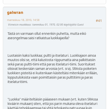
galwran
marraskuu 18, 2010, 14:58
#41
Viimeisin muokkaus
: tammikuu 01, 1970, 02:00 käyttäjältä Guest
Tästä on varmaan ollut ennenkin puhetta, mutta eikö
aseongelmaa saisi ratkaistua luokkajaolla?
Luotaisiin kaksi luokkaa; pultti ja itselaturi. Luokkajaon ainoa
muutos olisi se, että kalustosta riippumatta aina palkittaisiin
sekä paras pultti-tiimi että paras itselaturi-tiimi. Suoritukset
olisivat keskenään saman arvoisia (vrt. sra). SRAsta poiketen
luokkien pisteitä ei kuitenkaan käsiteltäisi mitenkään erillään,
lopputuloksista vaan poimittaisiin paras pulttitiimi ja paras
itselaturitiimi.
"Luokka" määriteltäisiin pääaseen mukaan (vrt. kuten SRAssa
kiväärin mukaan) siten, että jos parin mukana oleva itselaturi
käyttää tehokkaampaa tai yhtä tehokasta patruunaa kuin