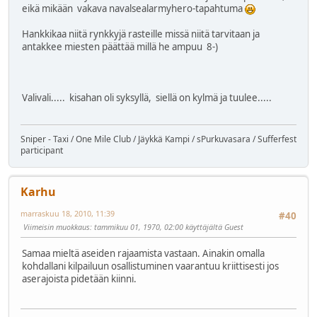
eikä mikään vakava navalsealarmyhero-tapahtuma
Hankkikaa niitä rynkkyjä rasteille missä niitä tarvitaan ja
antakkee miesten päättää millä he ampuu
8-)
Valivali..... kisahan oli syksyllä, siellä on kylmä ja tuulee.....
Sniper - Taxi / One Mile Club / Jäykkä Kampi / sPurkuvasara / Sufferfest
participant
Karhu
marraskuu 18, 2010, 11:39
#40
Viimeisin muokkaus
: tammikuu 01, 1970, 02:00 käyttäjältä Guest
Samaa mieltä aseiden rajaamista vastaan. Ainakin omalla
kohdallani kilpailuun osallistuminen vaarantuu kriittisesti jos
aserajoista pidetään kiinni.