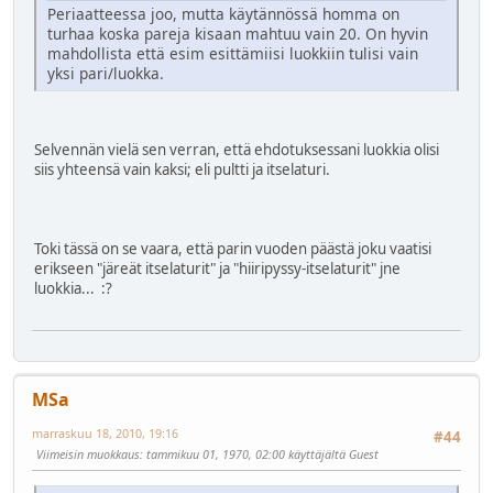
Periaatteessa joo, mutta käytännössä homma on
turhaa koska pareja kisaan mahtuu vain 20. On hyvin
mahdollista että esim esittämiisi luokkiin tulisi vain
yksi pari/luokka.
Selvennän vielä sen verran, että ehdotuksessani luokkia olisi
siis yhteensä vain kaksi; eli pultti ja itselaturi.
Toki tässä on se vaara, että parin vuoden päästä joku vaatisi
erikseen "järeät itselaturit" ja "hiiripyssy-itselaturit" jne
luokkia...
:?
MSa
marraskuu 18, 2010, 19:16
#44
Viimeisin muokkaus
: tammikuu 01, 1970, 02:00 käyttäjältä Guest