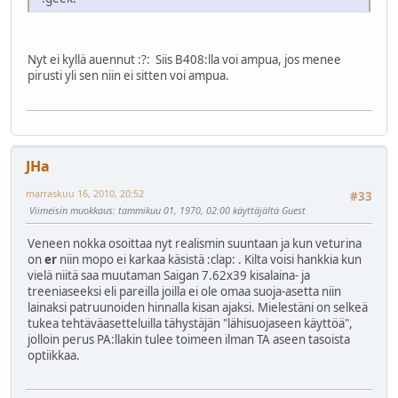
Nyt ei kyllä auennut
:?:
Siis B408:lla voi ampua, jos menee
pirusti yli sen niin ei sitten voi ampua.
JHa
marraskuu 16, 2010, 20:52
#33
Viimeisin muokkaus
: tammikuu 01, 1970, 02:00 käyttäjältä Guest
Veneen nokka osoittaa nyt realismin suuntaan ja kun veturina
on
er
niin mopo ei karkaa käsistä
:clap:
. Kilta voisi hankkia kun
vielä niitä saa muutaman Saigan 7.62x39 kisalaina- ja
treeniaseeksi eli pareilla joilla ei ole omaa suoja-asetta niin
lainaksi patruunoiden hinnalla kisan ajaksi. Mielestäni on selkeä
tukea tehtäväasetteluilla tähystäjän "lähisuojaseen käyttöä",
jolloin perus PA:llakin tulee toimeen ilman TA aseen tasoista
optiikkaa.