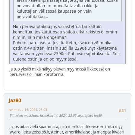
aivan kalleimpia laseja käytettynä vaihdossa, koska
ne voivat olla niin monella tavalla rikki. Ja
kuluttajien välisessä kaupassa on vain
perävalotakuu...
Niin perävalotakuu jos varastettua tai kaltoin
kohdeltua. Jos kuitit osaa säilöä eikä rekisteröi omiin
nimiin, niin mikä ongelma?
Puhuin laatulasista. Just kattelin, swaron z6 minkä
ostin n.4v sitten linssin suojilla 2290e ,nyt käytettynä
vastaava myynnissä 2390e. Puhuisin sijoituksesta. Siis
uutena ostin ja en oo myymässä.
Ja tuo yksilö mikä näkyy olevan myynnissä liikkeessä on
perusversio ilman korotornia.
Jaz80
helmikuu 14, 2024, 23:03
#41
Viimeisin muokkaus
: helmikuu 14, 2024, 23:06 käyttäjältä Jaz80
Ja jos pitää vielä spämmätä, niin menkää liikkeeseen mikä myy
swaro, leica,zeiss,s&b,steiner, amerikkalaiset ja meopta kivääri