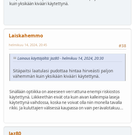
kuin yksikään kivääri käytettynä.
Laiskahemmo
helmikuu 14, 2024, 20:45
#38
Lainaus käyttäjältä: Jaz80 - helmikuu 14, 2024, 20:30
Sitäpaitsi laatulasi pudottaa hintaa hirveästi paljon
vähemmän kuin yksikään kivääri käytettynä.
Sinällään optiikka on aseeseen verrattuna enempi riskiostos
käytettynä. Liikkeethän eivät ota kuin aivan kalleimpia laseja
käytettynä vaihdossa, koska ne voivat olla niin monella tavalla
rikki. Ja kuluttajien välisessä kaupassa on vain perävalotakuu...
Jaz80