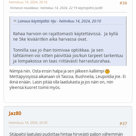
helmikuu 14, 2024, 20:16
#36
Viimeisin muokkaus
: helmikuu 14, 2024, 22:19 käyttäjältä Jaz80
Lainaus käyttäjältä: HJu - helmikuu 14, 2024, 20:10
Rahaa harvoin on rajattomasti käytettävissä. Ja kyllä
ne 5ke kivääritkin aika harvassa ovat.
Tonnilla saa jo ihan toimivaa optiikkaa. Ja sen
tähtäimen voi sitten päivittää jos/kun tarpeet tarkentuu
ja lompakossa on taas riittävästi harrastusrahaa.
Niimpä niin. Osta ensin halpa ja sen jälkeen kalliimpi
Mettäpyssyissä aikanaan oli Tascoa, Bushnelia, Leupoldia jne. Ei
ikinä enään. Lasin pitää olla laadukasta ja jos näin on, niin
yleensä kuoret toimii myös.
Jaz80
helmikuu 14, 2024, 20:30
#37
Sitäpaitsi laatulasi pudottaa hintaa hirveästi paljon vähemmän