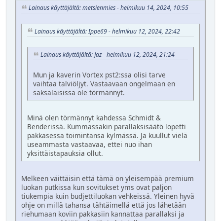
Lainaus käyttäjältä: metsienmies - helmikuu 14, 2024, 10:55
Lainaus käyttäjältä: Ippe69 - helmikuu 12, 2024, 22:42
Lainaus käyttäjältä: Jaz - helmikuu 12, 2024, 21:24
Mun ja kaverin Vortex pst2:ssa olisi tarve
vaihtaa talviöljyt. Vastaavaan ongelmaan en
saksalaisissa ole törmännyt.
Minä olen törmännyt kahdessa Schmidt &
Benderissä. Kummassakin parallaksisäätö lopetti
pakkasessa toimintansa kylmässä. Ja kuullut vielä
useammasta vastaavaa, ettei nuo ihan
yksittäistapauksia ollut.
Melkeen väittäisin että tämä on yleisempää premium
luokan putkissa kun sovitukset yms ovat paljon
tiukempia kuin budjettiluokan vehkeissä. Yleinen hyvä
ohje on millä tahansa tähtäimellä että jos lähetään
riehumaan koviin pakkasiin kannattaa parallaksi ja