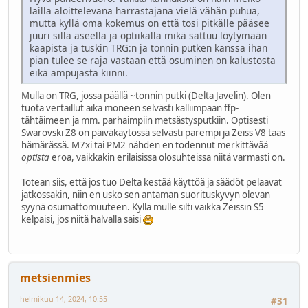
lailla aloittelevana harrastajana vielä vähän puhua,
mutta kyllä oma kokemus on että tosi pitkälle pääsee
juuri sillä aseella ja optiikalla mikä sattuu löytymään
kaapista ja tuskin TRG:n ja tonnin putken kanssa ihan
pian tulee se raja vastaan että osuminen on kalustosta
eikä ampujasta kiinni.
Mulla on TRG, jossa päällä ~tonnin putki (Delta Javelin). Olen
tuota vertaillut aika moneen selvästi kalliimpaan ffp-
tähtäimeen ja mm. parhaimpiin metsästysputkiin. Optisesti
Swarovski Z8 on päiväkäytössä selvästi parempi ja Zeiss V8 taas
hämärässä. M7xi tai PM2 nähden en todennut merkittävää
optista
eroa, vaikkakin erilaisissa olosuhteissa niitä varmasti on.
Totean siis, että jos tuo Delta kestää käyttöä ja säädöt pelaavat
jatkossakin, niin en usko sen antaman suorituskyvyn olevan
syynä osumattomuuteen. Kyllä mulle silti vaikka Zeissin S5
kelpaisi, jos niitä halvalla saisi
metsienmies
helmikuu 14, 2024, 10:55
#31