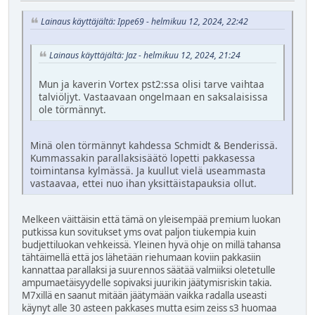
Lainaus käyttäjältä: Ippe69 - helmikuu 12, 2024, 22:42
Lainaus käyttäjältä: Jaz - helmikuu 12, 2024, 21:24
Mun ja kaverin Vortex pst2:ssa olisi tarve vaihtaa
talviöljyt. Vastaavaan ongelmaan en saksalaisissa
ole törmännyt.
Minä olen törmännyt kahdessa Schmidt & Benderissä.
Kummassakin parallaksisäätö lopetti pakkasessa
toimintansa kylmässä. Ja kuullut vielä useammasta
vastaavaa, ettei nuo ihan yksittäistapauksia ollut.
Melkeen väittäisin että tämä on yleisempää premium luokan
putkissa kun sovitukset yms ovat paljon tiukempia kuin
budjettiluokan vehkeissä. Yleinen hyvä ohje on millä tahansa
tähtäimellä että jos lähetään riehumaan koviin pakkasiin
kannattaa parallaksi ja suurennos säätää valmiiksi oletetulle
ampumaetäisyydelle sopivaksi juurikin jäätymisriskin takia.
M7xillä en saanut mitään jäätymään vaikka radalla useasti
käynyt alle 30 asteen pakkases mutta esim zeiss s3 huomaa