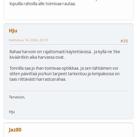
lopuilla rahoilla alle toimivaa rautaa.
HJu
helmikuu 14, 2024, 20:10
#35
Rahaa harvoin on rajattomasti käytettävissä. Ja kyllä ne 5ke
kivääritkin aika harvassa ovat.
Tonnilla saa jo ihan toimivaa optiikkaa. Ja sen tähtäimen voi
sitten päivittää jos/kun tarpeet tarkentuu ja lompakossa on
taas riittävästi harrastusrahaa.
Terveisin,
HJu
Jaz80