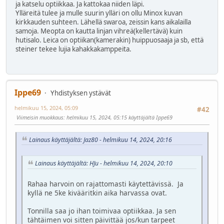
ja katselu optiikkaa. Ja kattokaa niiden läpi.
Ylläreitä tulee ja mulle suurin ylläri on ollu Minox kuvan
kirkkauden suhteen. Lähellä swaroa, zeissin kans aikalailla
samoja. Meopta on kautta linjan vihreä(kellertävä) kuin
hutisalo. Leica on optiikan(kamerakin) huippuosaaja ja sb, että
steiner tekee lujia kahakkakamppeita.
Ippe69
Yhdistyksen ystävät
helmikuu 15, 2024, 05:09
#42
Viimeisin muokkaus
: helmikuu 15, 2024, 05:15 käyttäjältä Ippe69
Lainaus käyttäjältä: Jaz80 - helmikuu 14, 2024, 20:16
Lainaus käyttäjältä: HJu - helmikuu 14, 2024, 20:10
Rahaa harvoin on rajattomasti käytettävissä. Ja
kyllä ne 5ke kivääritkin aika harvassa ovat.
Tonnilla saa jo ihan toimivaa optiikkaa. Ja sen
tähtäimen voi sitten päivittää jos/kun tarpeet