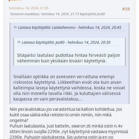
helmikuu 14, 2024, 21:05
#39
Viimeisin muokkaus
: helmikuu 14, 2024, 21:13 käyttäjältä Jaz80
Lainaus käyttäjältä: Laiskahemmo - helmikuu 14, 2024, 20:45
Lainaus käyttäjältä: Jaz80 - helmikuu 14, 2024, 20:30
Sitäpaitsi laatulasi pudottaa hintaa hirveästi paljon
vähemmän kuin yksikään kivääri käytettynä.
Sinällään optiikka on aseeseen verrattuna enempi
riskiostos käytettynä. Liikkeethän eivät ota kuin aivan
kalleimpia laseja käytettynä vaihdossa, koska ne voivat
olla niin monella tavalla rikki. Ja kuluttajien välisessä
kaupassa on vain perävalotakuu...
Niin perävalotakuu jos varastettua tai kaltoin kohdeltua. Jos
kuitit osaa säilöä eikä rekisteröi omiin nimiin, niin mikä
ongelma?
Puhuin laatulasista. Just kattelin, swaron z6 minkä ostin n.4v
sitten linssin suojilla 2290e ,nyt käytettynä vastaava myynnissä
2390e. Puhuisin sijoituksesta. Siis uutena ostin ja en oo