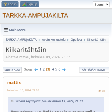
Log in
Sign up
TARKKA-AMPUJAKILTA
Main Menu
TARKKA-AMPUJAKILTA
Avoin Keskustelu
Optiikka
Kiikaritähtäin
►
►
►
Kiikaritähtäin
Aloittaja Petsku, helmikuu 09, 2024, 23:35
1
2
4
5
6
Sivuja
3
SIIRRY ALAS
KÄYTTÄJÄN TOIMET
mattix
helmikuu 13, 2024, 22:26
#30
Lainaus käyttäjältä: JSa - helmikuu 13, 2024, 21:13
Hyvä puheenvuoro. Vaikka kannuksia on näin melko