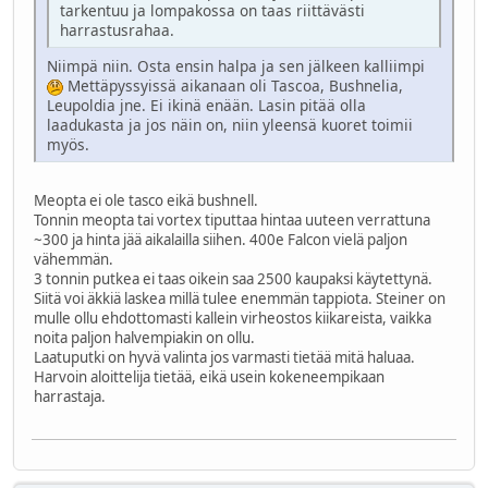
tarkentuu ja lompakossa on taas riittävästi
harrastusrahaa.
Niimpä niin. Osta ensin halpa ja sen jälkeen kalliimpi
Mettäpyssyissä aikanaan oli Tascoa, Bushnelia,
Leupoldia jne. Ei ikinä enään. Lasin pitää olla
laadukasta ja jos näin on, niin yleensä kuoret toimii
myös.
Meopta ei ole tasco eikä bushnell.
Tonnin meopta tai vortex tiputtaa hintaa uuteen verrattuna
~300 ja hinta jää aikalailla siihen. 400e Falcon vielä paljon
vähemmän.
3 tonnin putkea ei taas oikein saa 2500 kaupaksi käytettynä.
Siitä voi äkkiä laskea millä tulee enemmän tappiota. Steiner on
mulle ollu ehdottomasti kallein virheostos kiikareista, vaikka
noita paljon halvempiakin on ollu.
Laatuputki on hyvä valinta jos varmasti tietää mitä haluaa.
Harvoin aloittelija tietää, eikä usein kokeneempikaan
harrastaja.