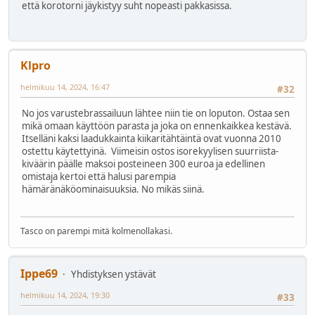
että korotorni jäykistyy suht nopeasti pakkasissa.
Klpro
helmikuu 14, 2024, 16:47
#32
No jos varustebrassailuun lähtee niin tie on loputon. Ostaa sen
mikä omaan käyttöön parasta ja joka on ennenkaikkea kestävä.
Itselläni kaksi laadukkainta kiikaritähtäintä ovat vuonna 2010
ostettu käytettyinä. Viimeisin ostos isorekyylisen suurriista-
kiväärin päälle maksoi posteineen 300 euroa ja edellinen
omistaja kertoi että halusi parempia
hämäränäköominaisuuksia. No mikäs siinä.
Tasco on parempi mitä kolmenollakasi.
Ippe69
Yhdistyksen ystävät
helmikuu 14, 2024, 19:30
#33