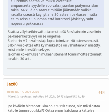
suurennos säätää valmiiksi oletetulle
ampumaetäisyydelle sopivaksi juurikin jäätymisriskin
takia. M7xillä en saanut mitään jäätymään vaikka
radalla useasti käynyt alle 30 asteen pakkases mutta
esim zeiss s3 huomaa että korotorni jäykistyy suht
nopeasti pakkasissa.
Saattaa välyksetkin vaikuttaa mutta S&B:ssä ainakin vaseliinin
pakkasenkestävyys on se ongelma.
Steinerin M7:n valmistaja lupaa toimivan -40 asteeseen asti.
Silloin voi olettaa että kylmänkestoa on vähintäänkin mietitty,
mikä ei ole itsestäänselvyys.
Ja oman kokemuksen mukaan steinerit toimii moitteettomasti
ainakin -30 asti.
Jaz80
helmikuu 14, 2024, 20:05
#34
Viimeisin muokkaus
: helmikuu 14, 2024, 20:13 käyttäjältä Jaz80
Jos kiväärin hintahaarukka on 2.5-15k euroa, niin miksi ostaa
katolle tonnin optiikka?? Ostaa ensin laatulasia ja kattelee