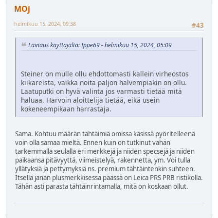
MOj
helmikuu 15, 2024, 09:38
#43
Lainaus käyttäjältä: Ippe69 - helmikuu 15, 2024, 05:09
Steiner on mulle ollu ehdottomasti kallein virheostos
kiikareista, vaikka noita paljon halvempiakin on ollu.
Laatuputki on hyvä valinta jos varmasti tietää mitä
haluaa. Harvoin aloittelija tietää, eikä usein
kokeneempikaan harrastaja.
Sama. Kohtuu määrän tähtäimiä omissa käsissä pyöritelleenä
voin olla samaa mieltä. Ennen kuin on tutkinut vähän
tarkemmalla seulalla eri merkkejä ja niiden specsejä ja niiden
paikaansa pitävyyttä, viimeistelyä, rakennetta, ym. Voi tulla
yllätyksiä ja pettymyksiä ns. premium tähtäintenkin suhteen.
Itsellä janan plusmerkkisessä päässä on Leica PRS PRB ristikolla.
Tähän asti parasta tähtäinrintamalla, mitä on koskaan ollut.