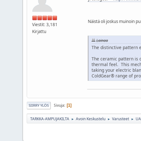
Näistä oli joskus muinoin 
Viestit: 3,181
Kirjattu
Lainaa
The distinctive patter
The ceramic pattern is 
thermal feel. This mecha
taking your electric bl
ColdGear® range of prod
Sivuja
1
SIIRRY YLÖS
TARKKA-AMPUJAKILTA
Avoin Keskustelu
Varusteet
UA
►
►
►