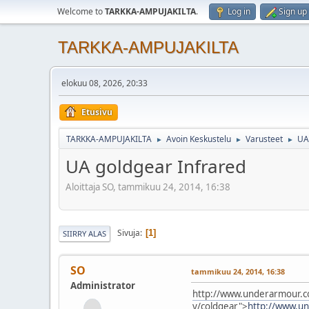
Welcome to
TARKKA-AMPUJAKILTA
.
Log in
Sign up
TARKKA-AMPUJAKILTA
elokuu 08, 2026, 20:33
Etusivu
TARKKA-AMPUJAKILTA
Avoin Keskustelu
Varusteet
UA
►
►
►
UA goldgear Infrared
Aloittaja SO, tammikuu 24, 2014, 16:38
Sivuja
1
SIIRRY ALAS
SO
tammikuu 24, 2014, 16:38
Administrator
http://www.underarmour.c
y/coldgear">
http://www.u