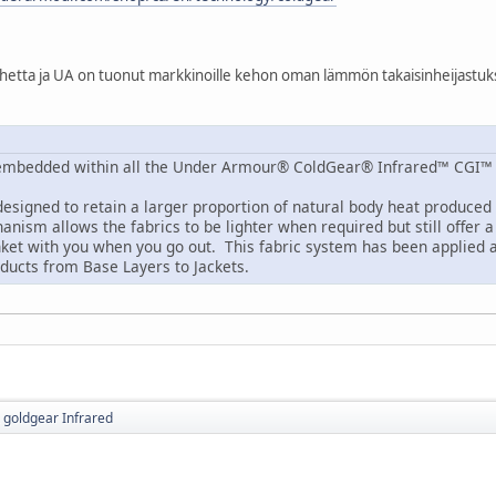
puhetta ja UA on tuonut markkinoille kehon oman lämmön takaisinheijastuk
n embedded within all the Under Armour® ColdGear® Infrared™ CGI™ 
designed to retain a larger proportion of natural body heat produced
nism allows the fabrics to be lighter when required but still offer a
anket with you when you go out. This fabric system has been applie
ucts from Base Layers to Jackets.
 goldgear Infrared