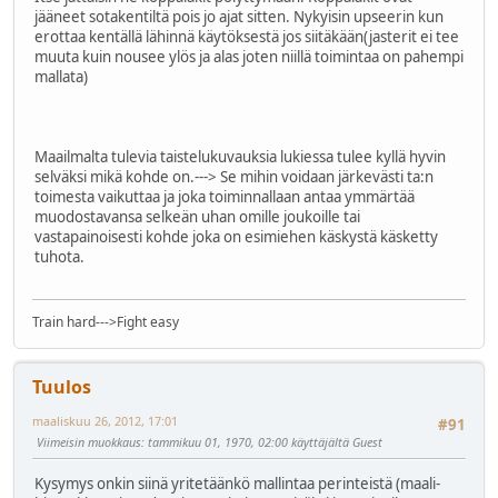
jääneet sotakentiltä pois jo ajat sitten. Nykyisin upseerin kun
erottaa kentällä lähinnä käytöksestä jos siitäkään(jasterit ei tee
muuta kuin nousee ylös ja alas joten niillä toimintaa on pahempi
mallata)
Maailmalta tulevia taistelukuvauksia lukiessa tulee kyllä hyvin
selväksi mikä kohde on.---> Se mihin voidaan järkevästi ta:n
toimesta vaikuttaa ja joka toiminnallaan antaa ymmärtää
muodostavansa selkeän uhan omille joukoille tai
vastapainoisesti kohde joka on esimiehen käskystä käsketty
tuhota.
Train hard--->Fight easy
Tuulos
maaliskuu 26, 2012, 17:01
#91
Viimeisin muokkaus
: tammikuu 01, 1970, 02:00 käyttäjältä Guest
Kysymys onkin siinä yritetäänkö mallintaa perinteistä (maali-