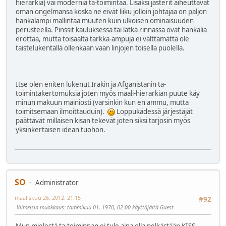
hierarkia) vai modernia ta-toimintaa. Lisäksi jasterit aiheuttavat
oman ongelmansa koska ne eivät liiku jolloin johtajaa on paljon
hankalampi mallintaa muuten kuin ulkoisen ominaisuuden
perusteella. Pinssit kauluksessa tai lätkä rinnassa ovat hankalia
erottaa, mutta toisaalta tarkka-ampuja ei välttämättä ole
taistelukentällä ollenkaan vaan linjojen toisella puolella.
Itse olen eniten lukenut Irakin ja Afganistanin ta-
toimintakertomuksia joten myös maali-hierarkian puute käy
minun makuun mainiosti (varsinkin kun en ammu, mutta
toimitsemaan ilmoittauduin).
Loppukädessä järjestäjät
päättävät millaisen kisan tekevät joten siksi tarjosin myös
yksinkertaisen idean tuohon.
SO
Administrator
maaliskuu 26, 2012, 21:15
#92
Viimeisin muokkaus
: tammikuu 01, 1970, 02:00 käyttäjältä Guest