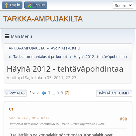
Log in
Sign up
TARKKA-AMPUJAKILTA
Main Menu
TARKKA-AMPUJAKILTA
Avoin Keskustelu
►
Tarkka-ammuntakisat ja -kurssit
Häyhä 2012 - tehtäväpohdintaa
►
►
Häyhä 2012 - tehtäväpohdintaa
Aloittaja LSa, lokakuu 03, 2011, 22:23
1
...
5
6
Sivuja
7
SIIRRY ALAS
KÄYTTÄJÄN TOIMET
er
maaliskuu 26, 2012, 16:38
#90
Viimeisin muokkaus
: tammikuu 01, 1970, 02:00 käyttäjältä Guest
Itse jättäisin ne koppalakit pölyttymään. Koppalakit ovat