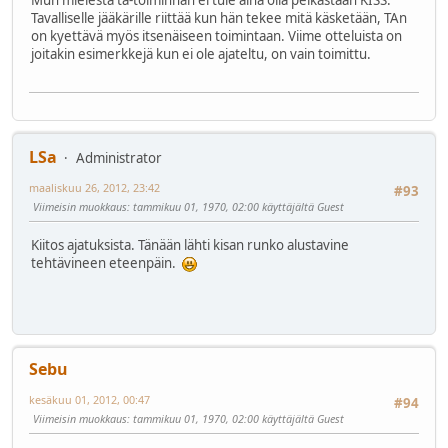
Mun mielestä ta-toiminnan ei tule aina olla pelkästään KISS.
Tavalliselle jääkärille riittää kun hän tekee mitä käsketään, TAn
on kyettävä myös itsenäiseen toimintaan. Viime otteluista on
joitakin esimerkkejä kun ei ole ajateltu, on vain toimittu.
LSa
Administrator
maaliskuu 26, 2012, 23:42
#93
Viimeisin muokkaus
: tammikuu 01, 1970, 02:00 käyttäjältä Guest
Kiitos ajatuksista. Tänään lähti kisan runko alustavine
tehtävineen eteenpäin.
Sebu
kesäkuu 01, 2012, 00:47
#94
Viimeisin muokkaus
: tammikuu 01, 1970, 02:00 käyttäjältä Guest