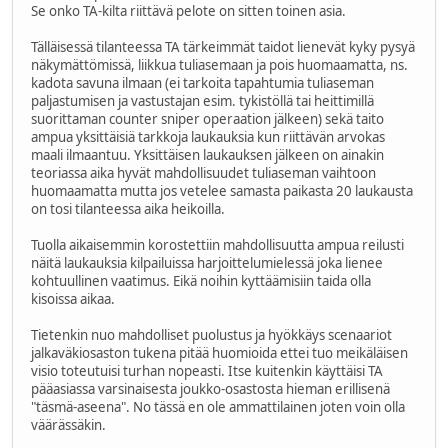
Se onko TA-kilta riittävä pelote on sitten toinen asia.
Tälläisessä tilanteessa TA tärkeimmät taidot lienevät kyky pysyä
näkymättömissä, liikkua tuliasemaan ja pois huomaamatta, ns.
kadota savuna ilmaan (ei tarkoita tapahtumia tuliaseman
paljastumisen ja vastustajan esim. tykistöllä tai heittimillä
suorittaman counter sniper operaation jälkeen) sekä taito
ampua yksittäisiä tarkkoja laukauksia kun riittävän arvokas
maali ilmaantuu. Yksittäisen laukauksen jälkeen on ainakin
teoriassa aika hyvät mahdollisuudet tuliaseman vaihtoon
huomaamatta mutta jos vetelee samasta paikasta 20 laukausta
on tosi tilanteessa aika heikoilla.
Tuolla aikaisemmin korostettiin mahdollisuutta ampua reilusti
näitä laukauksia kilpailuissa harjoittelumielessä joka lienee
kohtuullinen vaatimus. Eikä noihin kyttäämisiin taida olla
kisoissa aikaa.
Tietenkin nuo mahdolliset puolustus ja hyökkäys scenaariot
jalkaväkiosaston tukena pitää huomioida ettei tuo meikäläisen
visio toteutuisi turhan nopeasti. Itse kuitenkin käyttäisi TA
pääasiassa varsinaisesta joukko-osastosta hieman erillisenä
"täsmä-aseena". No tässä en ole ammattilainen joten voin olla
väärässäkin.