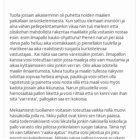
Tuolla jossain aikaisemmin oli puhetta noiden maalien
paikallaan seisoskelemisesta. Kun sattuu olemaan insinööri ja
aina vähän pellepelottamankin vikaa niin tuli mieleen että
olisikohan mahdollista rakentaa maalilaite jolla voitaisiin nostaa
esiin. esim ilmapallo kauko-ohjattuna? Pienen narun perässä
oleva pallo heiluu aika voimakkaasti jo pienelläkin tuulella ja
markkeeraa aika realistisesti suojasta kurkistelevaa
vastustajaa.. Kai näitä saa camo väreissäkin jostain. Ilmapallon
kanssa voisi toteuttaa rastin jossa maaleja olisi vain muutamia ja
aikaa kyttäämiseen olisi jonkin verran. Olisi aikaa odotella
maalin ilmaantumista, lukea tuulta ja maalin tullessa näkyviin
odottaa sopivaa hetkeä ampua, paukkuja voisi sitten olla
rajoitetusti ja painetta voisi nosta sillä että maali voisi myös
kadota jossain aika ikkunassa. Narun pituudella voisi
hienosäätää pallon liikettä ja voisi riittää että on kiinni vain ihan
siitä "varresta", pallojakin saa eri kokoisia.
Mekaanisesti tuollainen voitaisiin toteuttaa vaikka niillä muovi
hässäköillä joilla ns. tikku pallot ovat kiinni sen tikun päässä.
näitä todennäköisesti voisi liikutella jonkin näköisellä kiskolla ja
pallo varasto olisi piilossa jonkinlaisen suojan takana. Tämä nyt
oli vain tälläinen "raaka-ajatus" mutta voisi jalostua jos joku
innostuisi kokeilemaan. Mitään satoja palloja tuonne ei oikein