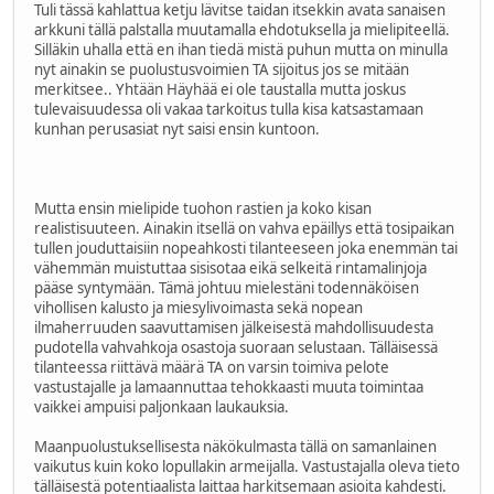
Tuli tässä kahlattua ketju lävitse taidan itsekkin avata sanaisen
arkkuni tällä palstalla muutamalla ehdotuksella ja mielipiteellä.
Silläkin uhalla että en ihan tiedä mistä puhun mutta on minulla
nyt ainakin se puolustusvoimien TA sijoitus jos se mitään
merkitsee.. Yhtään Häyhää ei ole taustalla mutta joskus
tulevaisuudessa oli vakaa tarkoitus tulla kisa katsastamaan
kunhan perusasiat nyt saisi ensin kuntoon.
Mutta ensin mielipide tuohon rastien ja koko kisan
realistisuuteen. Ainakin itsellä on vahva epäillys että tosipaikan
tullen jouduttaisiin nopeahkosti tilanteeseen joka enemmän tai
vähemmän muistuttaa sisisotaa eikä selkeitä rintamalinjoja
pääse syntymään. Tämä johtuu mielestäni todennäköisen
vihollisen kalusto ja miesylivoimasta sekä nopean
ilmaherruuden saavuttamisen jälkeisestä mahdollisuudesta
pudotella vahvahkoja osastoja suoraan selustaan. Tälläisessä
tilanteessa riittävä määrä TA on varsin toimiva pelote
vastustajalle ja lamaannuttaa tehokkaasti muuta toimintaa
vaikkei ampuisi paljonkaan laukauksia.
Maanpuolustuksellisesta näkökulmasta tällä on samanlainen
vaikutus kuin koko lopullakin armeijalla. Vastustajalla oleva tieto
tälläisestä potentiaalista laittaa harkitsemaan asioita kahdesti.