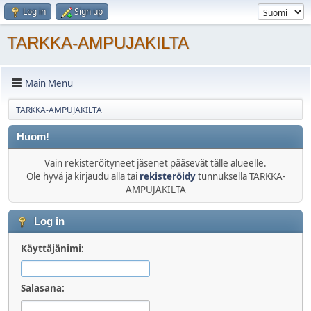
Log in
Sign up
TARKKA-AMPUJAKILTA
Main Menu
TARKKA-AMPUJAKILTA
Huom!
Vain rekisteröityneet jäsenet pääsevät tälle alueelle.
Ole hyvä ja kirjaudu alla tai
rekisteröidy
tunnuksella TARKKA-
AMPUJAKILTA
Log in
Käyttäjänimi:
Salasana: