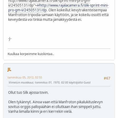
http://www.rajalacamera.fi/slik-sprint-mini-pro-gm-
ii/24505131/dp">
//
http://www.rajalacamera.fi/slik-sprint-mini-
pro-gm-ii/24505131/dp
. Olen kokeillut kevytrakenteisempaa
Manfrotton tripodia samaan käyttöön, ja se kokeilu osoitti että
keveydestä voi tinkiä mutta jämäkkyydestä ei.
-J-
Kuulkaa korpeimme kuiskintaa..
JL
tammikuu 05, 2012, 02:55
#67
Viimeisin muokkaus
: tammikuu 01, 1970, 02:00 käyttäjältä Guest
Ollut tuo Silk ajossa tovin.
Olen tykännyt. Ainoa vaan että Manfroton pikalukituslevyn
sovitus orggis pallopäähän ei ollutkaan ihan simppeli juttu.
Vanha liimalla kiinni ja eri kierrekin vielä.