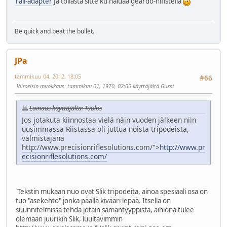
rail-adapter
Ja tollasta sitte ku haluaa geardo-hifistellä
Be quick and beat the bullet.
JPa
tammikuu 04, 2012, 18:05
#66
Viimeisin muokkaus
: tammikuu 01, 1970, 02:00 käyttäjältä Guest
Lainaus käyttäjältä: Tuulos
Jos jotakuta kiinnostaa vielä näin vuoden jälkeen niin
uusimmassa Riistassa oli juttua noista tripodeista,
valmistajana
http://www.precisionriflesolutions.com/">
http://www.pr
ecisionriflesolutions.com/
Tekstin mukaan nuo ovat Slik tripodeita, ainoa spesiaali osa on
tuo "asekehto" jonka päällä kivääri lepää. Itsellä on
suunnitelmissa tehdä jotain samantyyppistä, aihiona tulee
olemaan juurikin Slik, luultavimmin