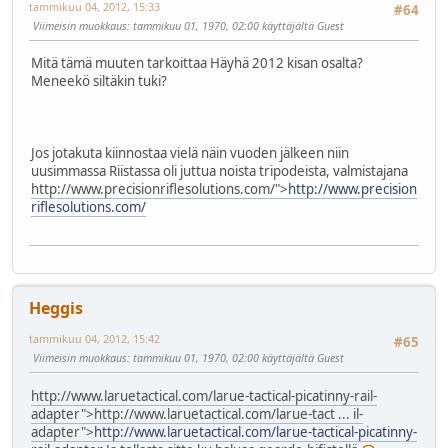
tammikuu 04, 2012, 15:33
#64
Viimeisin muokkaus
: tammikuu 01, 1970, 02:00 käyttäjältä Guest
Mitä tämä muuten tarkoittaa Häyhä 2012 kisan osalta?
Meneekö siltäkin tuki?
Jos jotakuta kiinnostaa vielä näin vuoden jälkeen niin
uusimmassa Riistassa oli juttua noista tripodeista, valmistajana
http://www.precisionriflesolutions.com/">
http://www.precision
riflesolutions.com/
Heggis
tammikuu 04, 2012, 15:42
#65
Viimeisin muokkaus
: tammikuu 01, 1970, 02:00 käyttäjältä Guest
http://www.laruetactical.com/larue-tactical-picatinny-rail-
adapter">
http://www.laruetactical.com/larue-tact ... il-
adapter">
http://www.laruetactical.com/larue-tactical-picatinny-