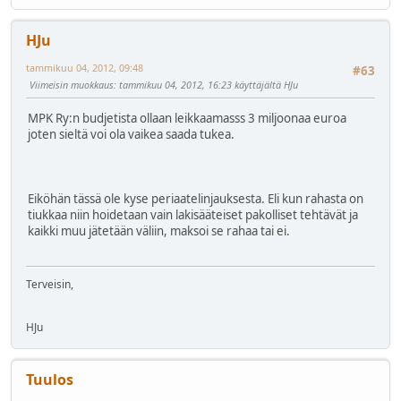
HJu
tammikuu 04, 2012, 09:48
#63
Viimeisin muokkaus
: tammikuu 04, 2012, 16:23 käyttäjältä HJu
MPK Ry:n budjetista ollaan leikkaamasss 3 miljoonaa euroa
joten sieltä voi ola vaikea saada tukea.
Eiköhän tässä ole kyse periaatelinjauksesta. Eli kun rahasta on
tiukkaa niin hoidetaan vain lakisääteiset pakolliset tehtävät ja
kaikki muu jätetään väliin, maksoi se rahaa tai ei.
Terveisin,
HJu
Tuulos