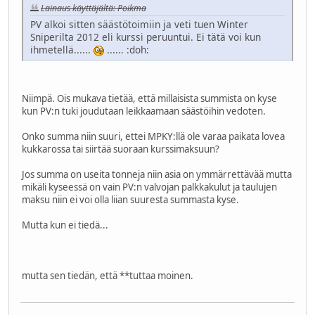
Lainaus käyttäjältä: Poikma
PV alkoi sitten säästötoimiin ja veti tuen Winter
Sniperilta 2012 eli kurssi peruuntui. Ei tätä voi kun
ihmetellä......
......
:doh:
Niimpä. Ois mukava tietää, että millaisista summista on kyse
kun PV:n tuki joudutaan leikkaamaan säästöihin vedoten.
Onko summa niin suuri, ettei MPKY:llä ole varaa paikata lovea
kukkarossa tai siirtää suoraan kurssimaksuun?
Jos summa on useita tonneja niin asia on ymmärrettävää mutta
mikäli kyseessä on vain PV:n valvojan palkkakulut ja taulujen
maksu niin ei voi olla liian suuresta summasta kyse.
Mutta kun ei tiedä...
mutta sen tiedän, että **tuttaa moinen.