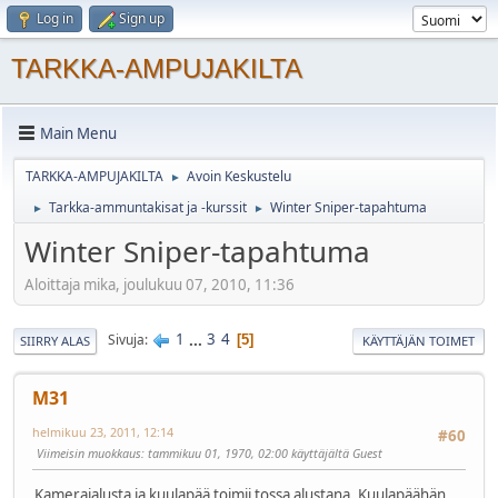
Log in
Sign up
TARKKA-AMPUJAKILTA
Main Menu
TARKKA-AMPUJAKILTA
Avoin Keskustelu
►
Tarkka-ammuntakisat ja -kurssit
Winter Sniper-tapahtuma
►
►
Winter Sniper-tapahtuma
Aloittaja mika, joulukuu 07, 2010, 11:36
1
...
3
4
Sivuja
5
SIIRRY ALAS
KÄYTTÄJÄN TOIMET
M31
helmikuu 23, 2011, 12:14
#60
Viimeisin muokkaus
: tammikuu 01, 1970, 02:00 käyttäjältä Guest
Kamerajalusta ja kuulapää toimii tossa alustana. Kuulapäähän