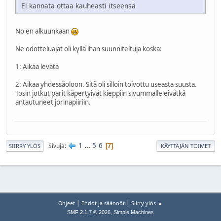
Ei kannata ottaa kauheasti itseensä
No en alkuunkaan
Ne odotteluajat oli kyllä ihan suunniteltuja koska:
1: Aikaa levätä
2: Aikaa yhdessäoloon. Sitä oli silloin toivottu useasta suusta.
Tosin jotkut parit käpertyivät kieppiin sivummalle eivätkä
antautuneet jorinapiiriin.
1
...
5
6
Sivuja
7
SIIRRY YLÖS
KÄYTTÄJÄN TOIMET
|
|
Ohjeet
Ehdot ja säännöt
Siirry ylös ▲
,
SMF 2.1.7 © 2026
Simple Machines