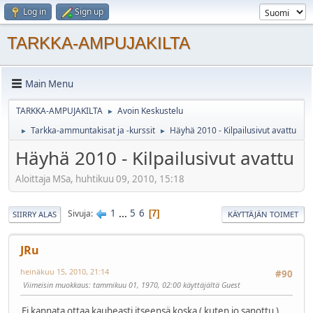
Log in
Sign up
TARKKA-AMPUJAKILTA
Main Menu
TARKKA-AMPUJAKILTA
Avoin Keskustelu
►
Tarkka-ammuntakisat ja -kurssit
Häyhä 2010 - Kilpailusivut avattu
►
►
Häyhä 2010 - Kilpailusivut avattu
Aloittaja MSa, huhtikuu 09, 2010, 15:18
1
...
5
6
Sivuja
7
SIIRRY ALAS
KÄYTTÄJÄN TOIMET
JRu
heinäkuu 15, 2010, 21:14
#90
Viimeisin muokkaus
: tammikuu 01, 1970, 02:00 käyttäjältä Guest
Ei kannata ottaa kauheasti itseensä koska ( kuten jo sanottu )