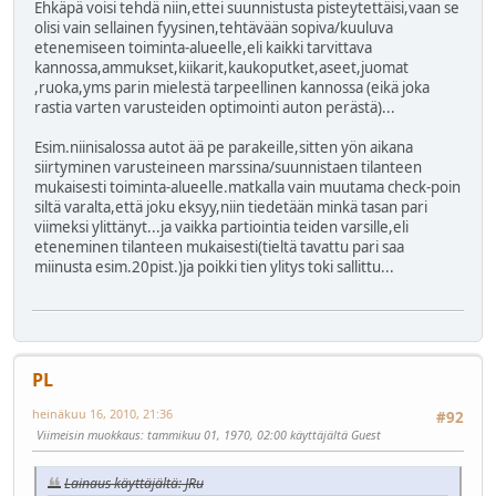
Ehkäpä voisi tehdä niin,ettei suunnistusta pisteytettäisi,vaan se
olisi vain sellainen fyysinen,tehtävään sopiva/kuuluva
etenemiseen toiminta-alueelle,eli kaikki tarvittava
kannossa,ammukset,kiikarit,kaukoputket,aseet,juomat
,ruoka,yms parin mielestä tarpeellinen kannossa (eikä joka
rastia varten varusteiden optimointi auton perästä)...
Esim.niinisalossa autot ää pe parakeille,sitten yön aikana
siirtyminen varusteineen marssina/suunnistaen tilanteen
mukaisesti toiminta-alueelle.matkalla vain muutama check-poin
siltä varalta,että joku eksyy,niin tiedetään minkä tasan pari
viimeksi ylittänyt...ja vaikka partiointia teiden varsille,eli
eteneminen tilanteen mukaisesti(tieltä tavattu pari saa
miinusta esim.20pist.)ja poikki tien ylitys toki sallittu...
PL
heinäkuu 16, 2010, 21:36
#92
Viimeisin muokkaus
: tammikuu 01, 1970, 02:00 käyttäjältä Guest
Lainaus käyttäjältä: JRu