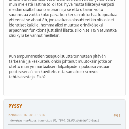
mun mielestä rastina toi oli tosi hyvä mutta fiilistelyä varjosti
meidän osalta huono arpaonni ja se että oltaisiin voitu
suunnistaa vaikka koko päivä kun kerran oli turhaa luppoaikaa
yhteensä se about 8h, jonka aikana olosuhteetkin olisi olleet
identtiset kaikille, homma alkoi muuttua erinäköiseksi
arpaonnen funktiona just siinä illasta, silloin se 1½ h etumatka
olisi kyllä kelvannut meillekin.
Kun ampumarastien tasapuolisuutta tunnutaan pitävän
tärkeänä ( ja keskustelu onkin johtanut muutoksiin jotka on
otettu mun ymmärtääkseni kilpailijoiden joukossa vastaan
positiivisena ) niin kuvittelisi että sama koskisi myös
tehtävärasteja. Eikö?
PYSSY
heinäkuu 16, 2010, 13:26
#91
Viimeisin muokkaus
: tammikuu 01, 1970, 02:00 käyttäjältä Guest