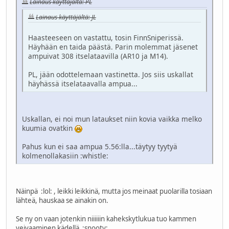
Lainaus käyttäjältä: PL
Lainaus käyttäjältä: JL
Haasteeseen on vastattu, tosin FinnSniperissä.
Häyhään en taida päästä. Parin molemmat jäsenet
ampuivat 308 itselataavilla (AR10 ja M14).
PL, jään odottelemaan vastinetta. Jos siis uskallat
häyhässä itselataavalla ampua...
Uskallan, ei noi mun lataukset niin kovia vaikka melko
kuumia ovatkin
Pahus kun ei saa ampua 5.56:lla...täytyy tyytyä
kolmenollakasiin
:whistle:
Näinpä
:lol:
, leikki leikkinä, mutta jos meinaat puolarilla tosiaan
lähteä, hauskaa se ainakin on.
Se ny on vaan jotenkin niiiiiin kahekskytlukua tuo kammen
veivaaminen kädellä
:snooty: