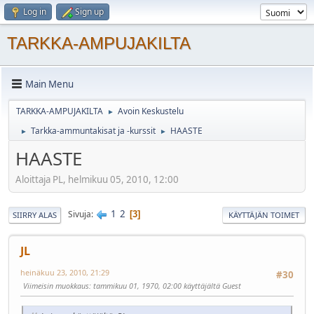
Log in
Sign up
TARKKA-AMPUJAKILTA
Main Menu
TARKKA-AMPUJAKILTA
Avoin Keskustelu
►
Tarkka-ammuntakisat ja -kurssit
HAASTE
►
►
HAASTE
Aloittaja PL, helmikuu 05, 2010, 12:00
1
2
Sivuja
3
SIIRRY ALAS
KÄYTTÄJÄN TOIMET
JL
heinäkuu 23, 2010, 21:29
#30
Viimeisin muokkaus
: tammikuu 01, 1970, 02:00 käyttäjältä Guest