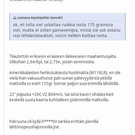
Lainaus käyttäjältä: Sami83
ok, eli tolla viel uskaltaa ruikkia noita 175 grainisia
viel, mutta ei sitten painavempia, mistä sie oot ostanu
nuo tehdaslataukset, voisin itekkin koittaa noita.
Tilautettiin erikseen erääseen liikkeeseen maahantuojalta.
Olikohan 2,6e/kpl, tai 2,75e, jotain semmoista.
Amerikkalaisten hehkutuksesta huolimatta (M118LR), en ole
vielä ihan vakuuuttunut patruunan pätevyydestä pitkillä
matkoilla vs esim 155gr Scenar paljon suuremmilla lähdöillä.
22" piipusta +20C V2 804m/s. Sai siinä kaveri sihdata kieli
keskellä suuta kaarta kohdalleen pidemmillä matkoilla.
Patruuna oli kyllä h****tin tarkka erittäin pienillä
lähtönopeushajonnoilla jne.