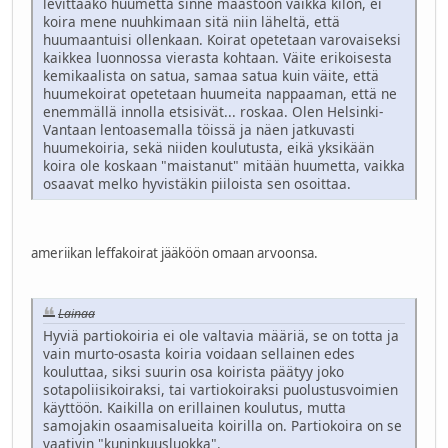
levittääkö huumetta sinne maastoon vaikka kilon, ei
koira mene nuuhkimaan sitä niin läheltä, että
huumaantuisi ollenkaan. Koirat opetetaan varovaiseksi
kaikkea luonnossa vierasta kohtaan. Väite erikoisesta
kemikaalista on satua, samaa satua kuin väite, että
huumekoirat opetetaan huumeita nappaaman, että ne
enemmällä innolla etsisivät... roskaa. Olen Helsinki-
Vantaan lentoasemalla töissä ja näen jatkuvasti
huumekoiria, sekä niiden koulutusta, eikä yksikään
koira ole koskaan "maistanut" mitään huumetta, vaikka
osaavat melko hyvistäkin piiloista sen osoittaa.
ameriikan leffakoirat jääköön omaan arvoonsa.
Lainaa
Hyviä partiokoiria ei ole valtavia määriä, se on totta ja
vain murto-osasta koiria voidaan sellainen edes
kouluttaa, siksi suurin osa koirista päätyy joko
sotapoliisikoiraksi, tai vartiokoiraksi puolustusvoimien
käyttöön. Kaikilla on erillainen koulutus, mutta
samojakin osaamisalueita koirilla on. Partiokoira on se
vaativin "kuninkuusluokka".