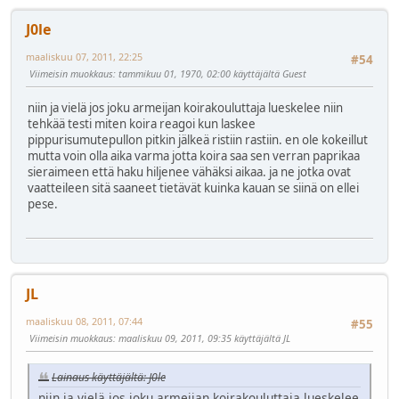
J0le
maaliskuu 07, 2011, 22:25
#54
Viimeisin muokkaus
: tammikuu 01, 1970, 02:00 käyttäjältä Guest
niin ja vielä jos joku armeijan koirakouluttaja lueskelee niin
tehkää testi miten koira reagoi kun laskee
pippurisumutepullon pitkin jälkeä ristiin rastiin. en ole kokeillut
mutta voin olla aika varma jotta koira saa sen verran paprikaa
sieraimeen että haku hiljenee vähäksi aikaa. ja ne jotka ovat
vaatteileen sitä saaneet tietävät kuinka kauan se siinä on ellei
pese.
JL
maaliskuu 08, 2011, 07:44
#55
Viimeisin muokkaus
: maaliskuu 09, 2011, 09:35 käyttäjältä JL
Lainaus käyttäjältä: J0le
niin ja vielä jos joku armeijan koirakouluttaja lueskelee