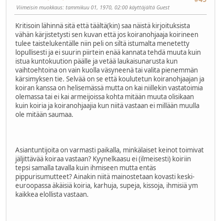
Viimeisin muokkaus
: tammikuu 01, 1970, 02:00 käyttäjältä Guest
Kritisoin lähinnä sitä että täältä(kin) saa näistä kirjoituksista
vähän kärjistetysti sen kuvan että jos koiranohjaaja koirineen
tulee taistelukentälle niin peli on siltä istumalta menetetty
lopullisesti ja ei suurin piirtein enää kannata tehdä muuta kuin
istua kuntokuution päälle ja vetää laukaisunarusta kun
vaihtoehtoina on vain kuolla väsyneenä tai valita pienemmän
kärsimyksen tie. Selvää on se että koulutetun koiranohjaajan ja
koiran kanssa on helisemässä mutta on kai niillekin vastatoimia
olemassa tai ei kai armeijoissa kohta mitään muuta olisikaan
kuin koiria ja koiranohjaajia kun niitä vastaan ei millään muulla
ole mitään saumaa.
Asiantuntijoita on varmasti paikalla, minkälaiset keinot toimivat
jäljittävää koiraa vastaan? Kyynelkaasu ei (ilmeisesti) koiriin
tepsi samalla tavalla kuin ihmiseen mutta entäs
pippurisumutteet? Ainakin niitä mainostetaan kovasti keski-
euroopassa äkäisiä koiria, karhuja, supeja, kissoja, ihmisiä ym
kaikkea elollista vastaan.