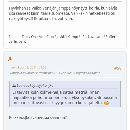
Hyvinhän se Valko-Venäjän jamppa höynäytti koiria, kun eivät
sitä saaneet kiinni täällä suomessa. Vaikkakin hetkellisesti oli
näköyhteys!!! Repikää siitä, vuh vuh.
Sniper - Taxi / One Mile Club / Jäykkä Kampi / sPurkuvasara / Sufferfest
participant
JL
maaliskuu 09, 2011, 09:52
#58
Viimeisin muokkaus
: tammikuu 01, 1970, 02:00 käyttäjältä Guest
Lainaus käyttäjältä: JPu
Ei tarvita kuin kolme-neljä sataa metriä ilman
hajujälkeä ja homma onnistuu, yksi pysäkinväli bussilla
on ihan riittävästi.. eksyy jokainen koira jäljeltä.
Poikkeus(ko) vahvistaa säännön?