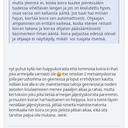
mutta yleensä ei, koska koira kuulee pienessäkin
tuulessa viheltävän langan ja jos on koulutettu hyvin,
osaa varoa sen kaltaista ääntä. Jos tuuli tuo miinan
hajun, kiertää koira sen automattisesti. Ohjaajan
ampuminen on erittäin vaikeaa, koska etenee reilusti
koiran takana ja koiraa ohjatan pääsääntöisesti
käsimerkein ilman ääntä. Koira paljastaa edessä olevat
ja ohjaaja ei näyttäydy, mikäli voi suojata itsensä.
nyt puhut kyllä niin huippukoirasta että tommosia koiria ei ihan
joka armeijalla varmasti ole
itse omistan 2 metsästyskoiraa
joilla perushomma on geeneissä ja loput erehdyksen kautta.
millään koiralla ei ole mainitsemiasi taitoja geeneissä ja noiden
asioiden koulaamiseen menee paaaljon aikaa ja rahaa. mutta
kertokoon joku joka tietää armeijan jäljestyskoirista paremmin.
ja muuten koiran harhauttainen on helppoa. koira toimii täysin
nenällään jäljestyksessä. jättää nimeltä mainitsematonta
kemikaalia niin koira on pois pelistä pitkän aikaa, eikä sitä
tarvitse paljoa olla mukana.
:wink: