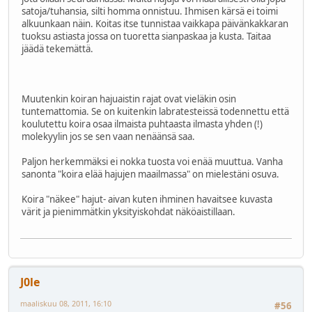
satoja/tuhansia, silti homma onnistuu. Ihmisen kärsä ei toimi
alkuunkaan näin. Koitas itse tunnistaa vaikkapa päivänkakkaran
tuoksu astiasta jossa on tuoretta sianpaskaa ja kusta. Taitaa
jäädä tekemättä.
Muutenkin koiran hajuaistin rajat ovat vieläkin osin
tuntemattomia. Se on kuitenkin labratesteissä todennettu että
koulutettu koira osaa ilmaista puhtaasta ilmasta yhden (!)
molekyylin jos se sen vaan nenäänsä saa.
Paljon herkemmäksi ei nokka tuosta voi enää muuttua. Vanha
sanonta "koira elää hajujen maailmassa" on mielestäni osuva.
Koira "näkee" hajut- aivan kuten ihminen havaitsee kuvasta
värit ja pienimmätkin yksityiskohdat näköaistillaan.
J0le
maaliskuu 08, 2011, 16:10
#56