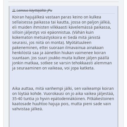
Lainaus käyttäjältä: JPu
Koiran hajujälkeä vastaan paras keino on kulkea
sellaisessa paikassa tai kautta, jossa on paljon jälkiä,
eli muiden ihmisten vilkkaasti kävelemässä paikassa,
silloin jäljestys voi epäonnistua. (Vähän kuin
kokematon metsästyskoira ei tiedä mitä jänistä
seuraisi, jos niitä on monta). Myötätuuleen
pakeneminen, ettei suoraan ilmavainua ainakaan
henkilöstä saa ja äänetkin hiukan vaimenee koiran
suuntaan. Jos suuri joukko muita kulkee jäljen päällä
jonkin matkaa, sotkee se varsin tehokkaasti alemman
ja seuraaminen on vaikeaa, voi jopa katketa.
Aika auttaa, mitä vanhempi jälki, sen vaikeampi koiran
on löytää kohde. Vuorokausi on jo aika vaikea jäljestää,
35-40 tuntia jo hyvin epätodennäköinen. Pitkäkestoinen
kaatosade huuhtoo hajuja pois, mutta pieni sade vain
vahvistaa jälkeä.