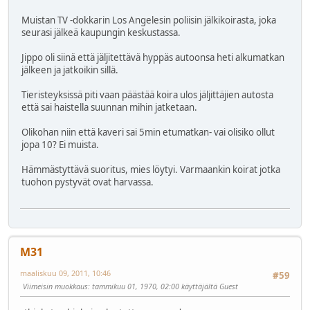
Muistan TV -dokkarin Los Angelesin poliisin jälkikoirasta, joka
seurasi jälkeä kaupungin keskustassa.
Jippo oli siinä että jäljitettävä hyppäs autoonsa heti alkumatkan
jälkeen ja jatkoikin sillä.
Tieristeyksissä piti vaan päästää koira ulos jäljittäjien autosta
että sai haistella suunnan mihin jatketaan.
Olikohan niin että kaveri sai 5min etumatkan- vai olisiko ollut
jopa 10? Ei muista.
Hämmästyttävä suoritus, mies löytyi. Varmaankin koirat jotka
tuohon pystyvät ovat harvassa.
M31
maaliskuu 09, 2011, 10:46
#59
Viimeisin muokkaus
: tammikuu 01, 1970, 02:00 käyttäjältä Guest