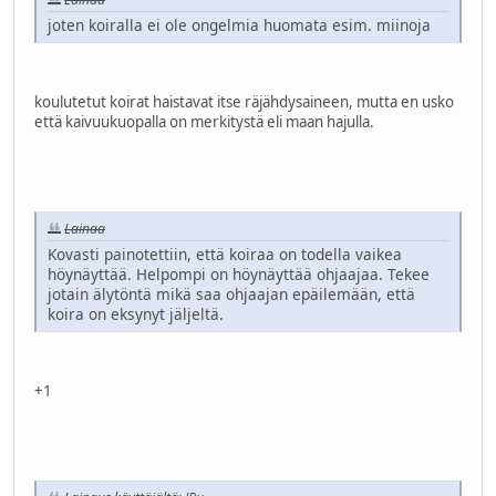
joten koiralla ei ole ongelmia huomata esim. miinoja
koulutetut koirat haistavat itse räjähdysaineen, mutta en usko
että kaivuukuopalla on merkitystä eli maan hajulla.
Lainaa
Kovasti painotettiin, että koiraa on todella vaikea
höynäyttää. Helpompi on höynäyttää ohjaajaa. Tekee
jotain älytöntä mikä saa ohjaajan epäilemään, että
koira on eksynyt jäljeltä.
+1