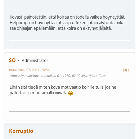
Kovasti painotettiin, että koiraa on todella vaikea höynäyttää.
Helpompi on höynäyttää ohjaajaa. Tekee jotain älytöntä mikä
saa ohjaajan epäilemään, että koira on eksynyt jäljeltä.
SO
Administrator
maaliskuu 07, 2011, 20:56
#51
Viimeisin muokkaus
: tammikuu 01, 1970, 02:00 käyttäjältä Guest
Eihän sitä tiedä miten kova motivaatio koirille tulisi jos ne
palkittaisiin muutamalla viivalla
Korruptio