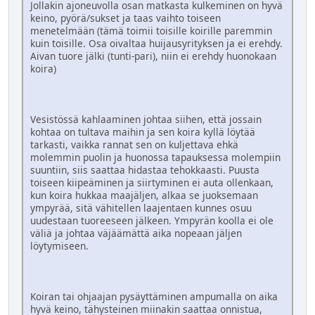
Jollakin ajoneuvolla osan matkasta kulkeminen on hyvä
keino, pyörä/sukset ja taas vaihto toiseen
menetelmään (tämä toimii toisille koirille paremmin
kuin toisille. Osa oivaltaa huijausyrityksen ja ei erehdy.
Aivan tuore jälki (tunti-pari), niin ei erehdy huonokaan
koira)
Vesistössä kahlaaminen johtaa siihen, että jossain
kohtaa on tultava maihin ja sen koira kyllä löytää
tarkasti, vaikka rannat sen on kuljettava ehkä
molemmin puolin ja huonossa tapauksessa molempiin
suuntiin, siis saattaa hidastaa tehokkaasti. Puusta
toiseen kiipeäminen ja siirtyminen ei auta ollenkaan,
kun koira hukkaa maajäljen, alkaa se juoksemaan
ympyrää, sitä vähitellen laajentaen kunnes osuu
uudestaan tuoreeseen jälkeen. Ympyrän koolla ei ole
väliä ja johtaa väjäämättä aika nopeaan jäljen
löytymiseen.
Koiran tai ohjaajan pysäyttäminen ampumalla on aika
hyvä keino, tähysteinen miinakin saattaa onnistua,