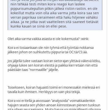
niin tehkää testi miten koira reagoi kun laskee
pippurisumutepullon pitkin jälkeä ristiin rastiin. en ole
kokeillut mutta voin olla aika varma jotta koira saa sen
verran paprikaa sieraimeen että haku hiljenee vähäksi
aikaa. ja ne jotka ovat vaatteileen sitä saaneet tietävät
kuinka kauan se siinä on ellei pese.
Olet aika varma vaikka asiasta ei ole kokemusta?
:wink:
Koira ei tosiaankaan ole niin tyhmä että työntää nokkansa
jälkeen johon on suihkutettu pippuria tai OC:tä/CS:ää.
Jos jäljellä tulee vastaan koiran sietorajan ylittävä väkevä kitku,
ohjaaja lukee sen koiran eleistä ja paikka kierretään niin että
päästään taas "normaalille" jäljelle.
Toisekseen, koiran hajuaisti toimii eri monessakin mielessä eri
tavalla kuin ihmisen. Herkkyys on vain yksi tekijä.
Koira voi eritellä ja aivossaan "analysoida" voimakkaidenkin
hajujen seasta sen yhden ainoan kiinnostavan pienen tuoksun
jota ollaan seuraamassa. Muita hajuja voi määrällisesti olla jopa