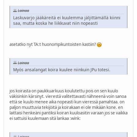
Lainaa
Laskuvarjo jääkäreitä ei kuulemma jäljittämällä kiinni
saa, mutta koska he liikkuvat niin nopeasti
asetatko nyt TA:t huonompikuntoisten kastiin?
Lainaa
Myös ansalangat koira kuulee niinkuin JPu totesi.
jos koirasta on paukkuarkuus koulutettu pois on sen kuulo
väkisinkin kärsinyt. vierestä valitettavasti nähneenä voin sanoa
että se kuulo menee aika nopeasti kun vieressä pamahtaa. on
paljon muuttuvia tekijöitä ja koirakaan ei ole mikään kone. en
laittaisi henkeäni pantiksi koiran kuuloasitin varaan jos se vaikka
ei sattuisi kuulemaan sitä lankaa
:wink:
Lainaa