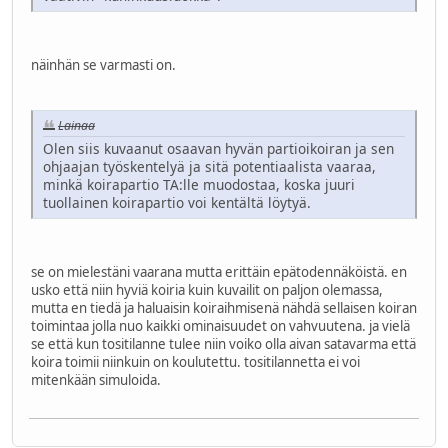
näinhän se varmasti on.
Lainaa
Olen siis kuvaanut osaavan hyvän partioikoiran ja sen
ohjaajan työskentelyä ja sitä potentiaalista vaaraa,
minkä koirapartio TA:lle muodostaa, koska juuri
tuollainen koirapartio voi kentältä löytyä.
se on mielestäni vaarana mutta erittäin epätodennäköistä. en
usko että niin hyviä koiria kuin kuvailit on paljon olemassa,
mutta en tiedä ja haluaisin koiraihmisenä nähdä sellaisen koiran
toimintaa jolla nuo kaikki ominaisuudet on vahvuutena. ja vielä
se että kun tositilanne tulee niin voiko olla aivan satavarma että
koira toimii niinkuin on koulutettu. tositilannetta ei voi
mitenkään simuloida.