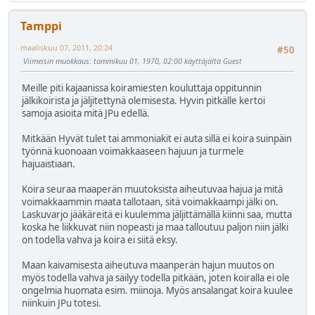
Tamppi
maaliskuu 07, 2011, 20:24
#50
Viimeisin muokkaus
: tammikuu 01, 1970, 02:00 käyttäjältä Guest
Meille piti kajaanissa koiramiesten kouluttaja oppitunnin
jälkikoirista ja jäljitettynä olemisesta. Hyvin pitkälle kertoi
samoja asioita mitä JPu edellä.
Mitkään Hyvät tulet tai ammoniakit ei auta sillä ei koira suinpäin
työnnä kuonoaan voimakkaaseen hajuun ja turmele
hajuaistiaan.
Koira seuraa maaperän muutoksista aiheutuvaa hajua ja mitä
voimakkaammin maata tallotaan, sitä voimakkaampi jälki on.
Laskuvarjo jääkäreitä ei kuulemma jäljittämällä kiinni saa, mutta
koska he liikkuvat niin nopeasti ja maa talloutuu paljon niin jälki
on todella vahva ja koira ei siitä eksy.
Maan kaivamisesta aiheutuva maanperän hajun muutos on
myös todella vahva ja säilyy todella pitkään, joten koiralla ei ole
ongelmia huomata esim. miinoja. Myös ansalangat koira kuulee
niinkuin JPu totesi.