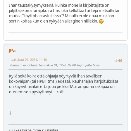
Ihan taustakysymyksenä, kuinka monella kirjoittajista on
jäljittäjäkoira tai ajokoira tms joka kellottaa tunteja metsällä tai
muissa "käyttöharrastuksissa"? Minulla ei ole enää minkään
sortin koiraa kun olen nykyään allerginen niillekin.
JPa
maaliskuu 07, 2011, 14:40
#46
Viimeisin muokkaus
: tammikuu 01, 1970, 02:00 käyttäjältä Guest
Kyllä sekä koira että ohjaaja nöyrtyvät ihan tavallisen
kokovaipan (tai HPBT tms.) edessä. Rauhanajan harjoituksissa
on käynyt niinkin että jopa pelkkä TA:n ampuma räkäpää on
etenemisen pysäyttänyt.
:roll:
-J-
Kuulkaa korpeimme kuiskintaa..