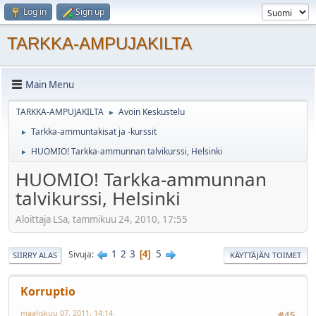
Log in
Sign up
TARKKA-AMPUJAKILTA
Main Menu
TARKKA-AMPUJAKILTA
Avoin Keskustelu
►
Tarkka-ammuntakisat ja -kurssit
►
HUOMIO! Tarkka-ammunnan talvikurssi, Helsinki
►
HUOMIO! Tarkka-ammunnan
talvikurssi, Helsinki
Aloittaja LSa, tammikuu 24, 2010, 17:55
1
2
3
5
Sivuja
4
SIIRRY ALAS
KÄYTTÄJÄN TOIMET
Korruptio
maaliskuu 07, 2011, 14:14
#45