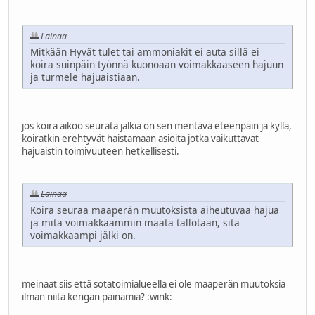
Lainaa
Mitkään Hyvät tulet tai ammoniakit ei auta sillä ei
koira suinpäin työnnä kuonoaan voimakkaaseen hajuun
ja turmele hajuaistiaan.
jos koira aikoo seurata jälkiä on sen mentävä eteenpäin ja kyllä,
koiratkin erehtyvät haistamaan asioita jotka vaikuttavat
hajuaistin toimivuuteen hetkellisesti.
Lainaa
Koira seuraa maaperän muutoksista aiheutuvaa hajua
ja mitä voimakkaammin maata tallotaan, sitä
voimakkaampi jälki on.
meinaat siis että sotatoimialueella ei ole maaperän muutoksia
ilman niitä kengän painamia?
:wink: