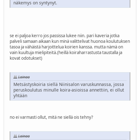
näkemys on syntynyt.
se ei paljoa kerro jos passissa lukee niin. pari kaveria jotka
palveli samaan aikaan kun minä valittelivat huonoa koulutuksen
tasoa ja vähäistä harjoittelua koirien kanssa. mutta nämä on
vain kuultuja mielipiteitä.(heillä koiraharrastusta taustalla ja
kovat odotukset)
Lainaa
Metsästyskoiria siellä Niinisalon varuskunnassa, jossa
peruskoulutus minulle koira-asioissa annettiin, ei ollut
yhtään
no ei varmasti ollut, mitä ne siellä ois tehny?
Lainaa