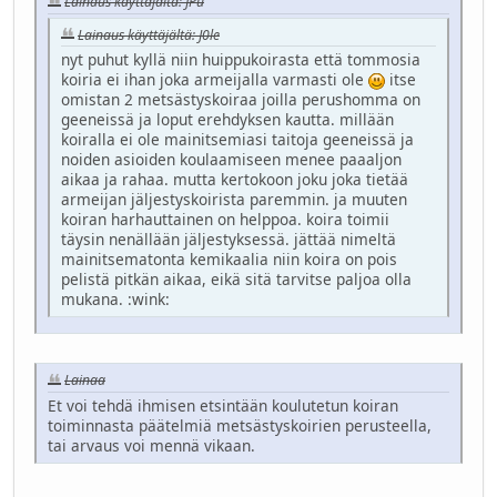
Lainaus käyttäjältä: JPu
Lainaus käyttäjältä: J0le
nyt puhut kyllä niin huippukoirasta että tommosia
koiria ei ihan joka armeijalla varmasti ole
itse
omistan 2 metsästyskoiraa joilla perushomma on
geeneissä ja loput erehdyksen kautta. millään
koiralla ei ole mainitsemiasi taitoja geeneissä ja
noiden asioiden koulaamiseen menee paaaljon
aikaa ja rahaa. mutta kertokoon joku joka tietää
armeijan jäljestyskoirista paremmin. ja muuten
koiran harhauttainen on helppoa. koira toimii
täysin nenällään jäljestyksessä. jättää nimeltä
mainitsematonta kemikaalia niin koira on pois
pelistä pitkän aikaa, eikä sitä tarvitse paljoa olla
mukana.
:wink:
Lainaa
Et voi tehdä ihmisen etsintään koulutetun koiran
toiminnasta päätelmiä metsästyskoirien perusteella,
tai arvaus voi mennä vikaan.