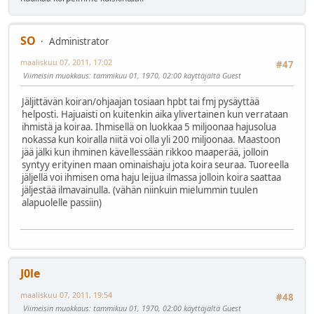
SO
Administrator
maaliskuu 07, 2011, 17:02
#47
Viimeisin muokkaus
: tammikuu 01, 1970, 02:00 käyttäjältä Guest
Jäljittävän koiran/ohjaajan tosiaan hpbt tai fmj pysäyttää
helposti. Hajuaisti on kuitenkin aika ylivertainen kun verrataan
ihmistä ja koiraa. Ihmisellä on luokkaa 5 miljoonaa hajusolua
nokassa kun koiralla niitä voi olla yli 200 miljoonaa. Maastoon
jää jälki kun ihminen kävellessään rikkoo maaperää, jolloin
syntyy erityinen maan ominaishaju jota koira seuraa. Tuoreella
jäljellä voi ihmisen oma haju leijua ilmassa jolloin koira saattaa
jäljestää ilmavainulla. (vähän niinkuin mielummin tuulen
alapuolelle passiin)
J0le
maaliskuu 07, 2011, 19:54
#48
Viimeisin muokkaus
: tammikuu 01, 1970, 02:00 käyttäjältä Guest