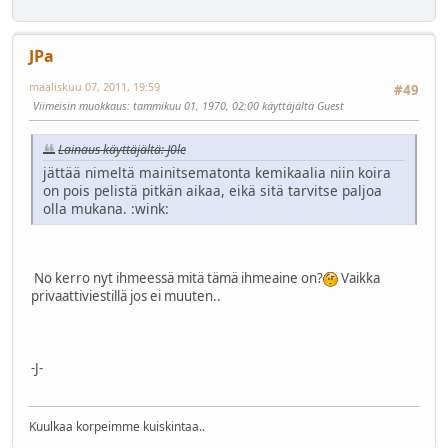
JPa
maaliskuu 07, 2011, 19:59
#49
Viimeisin muokkaus
: tammikuu 01, 1970, 02:00 käyttäjältä Guest
Lainaus käyttäjältä: J0le
jättää nimeltä mainitsematonta kemikaalia niin koira
on pois pelistä pitkän aikaa, eikä sitä tarvitse paljoa
olla mukana.
:wink:
No kerro nyt ihmeessä mitä tämä ihmeaine on?
Vaikka
privaattiviestillä jos ei muuten..
-J-
Kuulkaa korpeimme kuiskintaa..