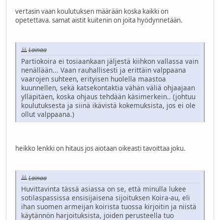
vertasin vaan koulutuksen määrään koska kaikki on
opetettava. samat aistit kuitenin on joita hyödynnetään.
Lainaa
Partiokoira ei tosiaankaan jäljestä kiihkon vallassa vain
nenällään... Vaan rauhallisesti ja erittäin valppaana
vaarojen suhteen, erityisen huolella maastoa
kuunnellen, sekä katsekontaktia vähän väliä ohjaajaan
ylläpitäen, koska ohjaus tehdään käsimerkein.. (johtuu
koulutuksesta ja siinä ikävistä kokemuksista, jos ei ole
ollut valppaana.)
heikko lenkki on hitaus jos aiotaan oikeasti tavoittaa joku.
Lainaa
Huvittavinta tässä asiassa on se, että minulla lukee
sotilaspassissa ensisijaisena sijoituksen Koira-au, eli
ihan suomen armeijan koirista tuossa kirjoitin ja niistä
käytännön harjoituksista, joiden perusteella tuo