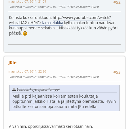
maaliskuu 07, 2011, 21:09
#52
Viimeisin muokkaus
: tammikuu 01, 1970, 02:00 käyttäjältä Guest
Koirista kukkaruukkuun,
http://www.youtube.com/watch?
v=bzaUA2-nHR4">
tämä elukka
kyllä ainakin tuntuu nauttivan
kun nuppi menee sekaisin... Nisäkkäät tykkää kun vähän pyörii
päässä.
J0le
maaliskuu 07, 2011, 22:20
#53
Viimeisin muokkaus
: tammikuu 01, 1970, 02:00 käyttäjältä Guest
Lainaus käyttäjältä: Tamppi
Meille piti kajaanissa koiramiesten kouluttaja
oppitunnin jälkikoirista ja jäljitettynä olemisesta. Hyvin
pitkälle kertoi samoja asioita mitä JPu edellä.
Aivan niin. oppikirjassa varmasti kerrotaan näin.