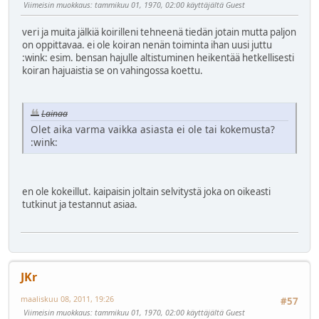
Viimeisin muokkaus
: tammikuu 01, 1970, 02:00 käyttäjältä Guest
veri ja muita jälkiä koirilleni tehneenä tiedän jotain mutta paljon
on oppittavaa. ei ole koiran nenän toiminta ihan uusi juttu
:wink:
esim. bensan hajulle altistuminen heikentää hetkellisesti
koiran hajuaistia se on vahingossa koettu.
Lainaa
Olet aika varma vaikka asiasta ei ole tai kokemusta?
:wink:
en ole kokeillut. kaipaisin joltain selvitystä joka on oikeasti
tutkinut ja testannut asiaa.
JKr
maaliskuu 08, 2011, 19:26
#57
Viimeisin muokkaus
: tammikuu 01, 1970, 02:00 käyttäjältä Guest