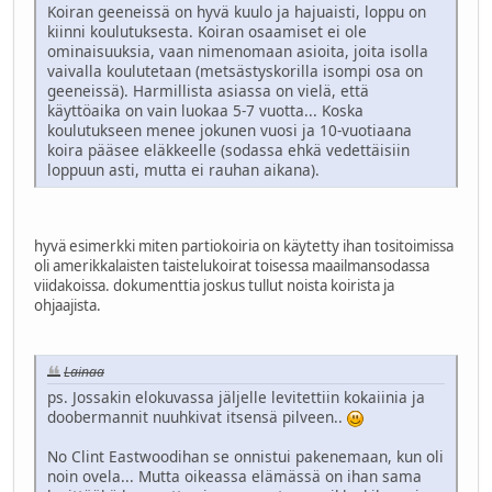
Koiran geeneissä on hyvä kuulo ja hajuaisti, loppu on
kiinni koulutuksesta. Koiran osaamiset ei ole
ominaisuuksia, vaan nimenomaan asioita, joita isolla
vaivalla koulutetaan (metsästyskorilla isompi osa on
geeneissä). Harmillista asiassa on vielä, että
käyttöaika on vain luokaa 5-7 vuotta... Koska
koulutukseen menee jokunen vuosi ja 10-vuotiaana
koira pääsee eläkkeelle (sodassa ehkä vedettäisiin
loppuun asti, mutta ei rauhan aikana).
hyvä esimerkki miten partiokoiria on käytetty ihan tositoimissa
oli amerikkalaisten taistelukoirat toisessa maailmansodassa
viidakoissa. dokumenttia joskus tullut noista koirista ja
ohjaajista.
Lainaa
ps. Jossakin elokuvassa jäljelle levitettiin kokaiinia ja
doobermannit nuuhkivat itsensä pilveen..
No Clint Eastwoodihan se onnistui pakenemaan, kun oli
noin ovela... Mutta oikeassa elämässä on ihan sama