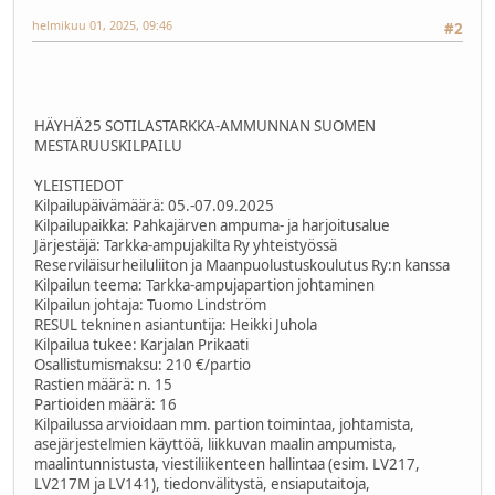
helmikuu 01, 2025, 09:46
#2
HÄYHÄ25 SOTILASTARKKA-AMMUNNAN SUOMEN
MESTARUUSKILPAILU
YLEISTIEDOT
Kilpailupäivämäärä: 05.-07.09.2025
Kilpailupaikka: Pahkajärven ampuma- ja harjoitusalue
Järjestäjä: Tarkka-ampujakilta Ry yhteistyössä
Reserviläisurheiluliiton ja Maanpuolustuskoulutus Ry:n kanssa
Kilpailun teema: Tarkka-ampujapartion johtaminen
Kilpailun johtaja: Tuomo Lindström
RESUL tekninen asiantuntija: Heikki Juhola
Kilpailua tukee: Karjalan Prikaati
Osallistumismaksu: 210 €/partio
Rastien määrä: n. 15
Partioiden määrä: 16
Kilpailussa arvioidaan mm. partion toimintaa, johtamista,
asejärjestelmien käyttöä, liikkuvan maalin ampumista,
maalintunnistusta, viestiliikenteen hallintaa (esim. LV217,
LV217M ja LV141), tiedonvälitystä, ensiaputaitoja,