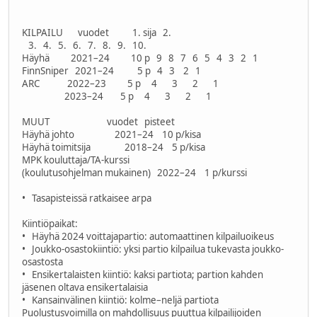
KILPAILU vuodet 1. sija 2.
3. 4. 5. 6. 7. 8. 9. 10.
Häyhä 2021–24 10 p 9 8 7 6 5 4 3 2 1
FinnSniper 2021–24 5 p 4 3 2 1
ARC 2022–23 5 p 4 3 2 1
2023–24 5 p 4 3 2 1
MUUT vuodet pisteet
Häyhä johto 2021–24 10 p/kisa
Häyhä toimitsija 2018–24 5 p/kisa
MPK kouluttaja/TA-kurssi
(koulutusohjelman mukainen) 2022–24 1 p/kurssi
• Tasapisteissä ratkaisee arpa
Kiintiöpaikat:
• Häyhä 2024 voittajapartio: automaattinen kilpailuoikeus
• Joukko-osastokiintiö: yksi partio kilpailua tukevasta joukko-
osastosta
• Ensikertalaisten kiintiö: kaksi partiota; partion kahden
jäsenen oltava ensikertalaisia
• Kansainvälinen kiintiö: kolme–neljä partiota
Puolustusvoimilla on mahdollisuus puuttua kilpailijoiden