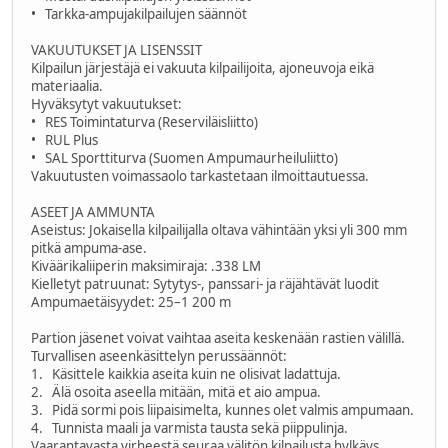
• Tarkka-ampujakilpailujen säännöt
VAKUUTUKSET JA LISENSSIT
Kilpailun järjestäjä ei vakuuta kilpailijoita, ajoneuvoja eikä
materiaalia.
Hyväksytyt vakuutukset:
• RES Toimintaturva (Reserviläisliitto)
• RUL Plus
• SAL Sporttiturva (Suomen Ampumaurheiluliitto)
Vakuutusten voimassaolo tarkastetaan ilmoittautuessa.
ASEET JA AMMUNTA
Aseistus: Jokaisella kilpailijalla oltava vähintään yksi yli 300 mm
pitkä ampuma-ase.
Kiväärikaliiperin maksimiraja: .338 LM
Kielletyt patruunat: Sytytys-, panssari- ja räjähtävät luodit
Ampumaetäisyydet: 25–1 200 m
Partion jäsenet voivat vaihtaa aseita keskenään rastien välillä.
Turvallisen aseenkäsittelyn perussäännöt:
1. Käsittele kaikkia aseita kuin ne olisivat ladattuja.
2. Älä osoita aseella mitään, mitä et aio ampua.
3. Pidä sormi pois liipaisimelta, kunnes olet valmis ampumaan.
4. Tunnista maali ja varmista tausta sekä piippulinja.
Vaarantavasta virheestä seuraa välitön kilpailusta hylkäys.