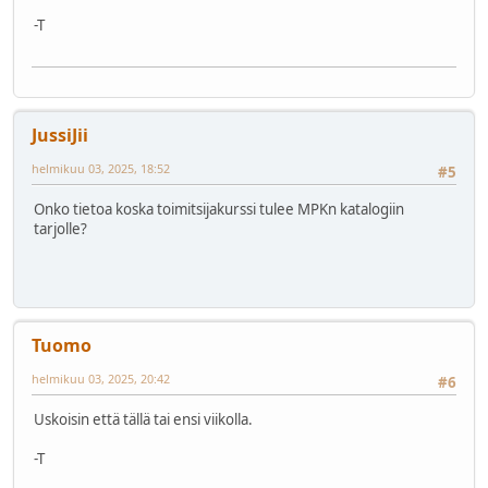
-T
JussiJii
helmikuu 03, 2025, 18:52
#5
Onko tietoa koska toimitsijakurssi tulee MPKn katalogiin
tarjolle?
Tuomo
helmikuu 03, 2025, 20:42
#6
Uskoisin että tällä tai ensi viikolla.
-T