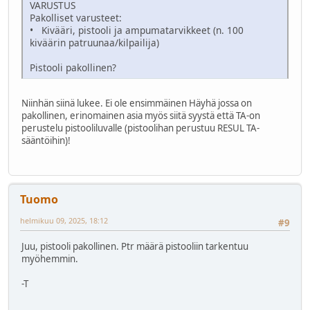
VARUSTUS
Pakolliset varusteet:
• Kivääri, pistooli ja ampumatarvikkeet (n. 100
kiväärin patruunaa/kilpailija)
Pistooli pakollinen?
Niinhän siinä lukee. Ei ole ensimmäinen Häyhä jossa on
pakollinen, erinomainen asia myös siitä syystä että TA-on
perustelu pistooliluvalle (pistoolihan perustuu RESUL TA-
sääntöihin)!
Tuomo
helmikuu 09, 2025, 18:12
#9
Juu, pistooli pakollinen. Ptr määrä pistooliin tarkentuu
myöhemmin.
-T