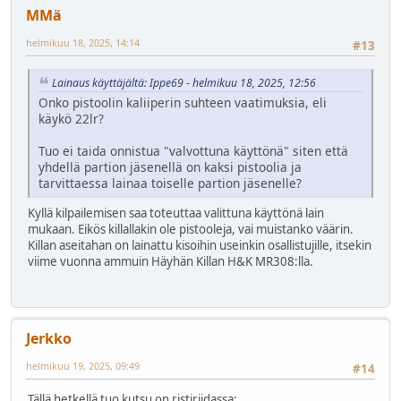
MMä
helmikuu 18, 2025, 14:14
#13
Lainaus käyttäjältä: Ippe69 - helmikuu 18, 2025, 12:56
Onko pistoolin kaliiperin suhteen vaatimuksia, eli
käykö 22lr?
Tuo ei taida onnistua "valvottuna käyttönä" siten että
yhdellä partion jäsenellä on kaksi pistoolia ja
tarvittaessa lainaa toiselle partion jäsenelle?
Kyllä kilpailemisen saa toteuttaa valittuna käyttönä lain
mukaan. Eikös killallakin ole pistooleja, vai muistanko väärin.
Killan aseitahan on lainattu kisoihin useinkin osallistujille, itsekin
viime vuonna ammuin Häyhän Killan H&K MR308:lla.
Jerkko
helmikuu 19, 2025, 09:49
#14
Tällä hetkellä tuo kutsu on ristiriidassa: