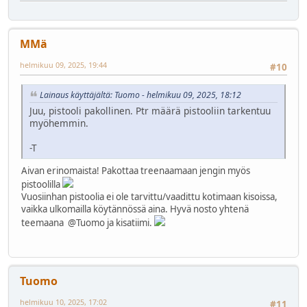
MMä
helmikuu 09, 2025, 19:44
#10
Lainaus käyttäjältä: Tuomo - helmikuu 09, 2025, 18:12
Juu, pistooli pakollinen. Ptr määrä pistooliin tarkentuu
myöhemmin.
-T
Aivan erinomaista! Pakottaa treenaamaan jengin myös
pistoolilla
Vuosiinhan pistoolia ei ole tarvittu/vaadittu kotimaan kisoissa,
vaikka ulkomailla köytännössä aina. Hyvä nosto yhtenä
teemaana @Tuomo ja kisatiimi.
Tuomo
helmikuu 10, 2025, 17:02
#11