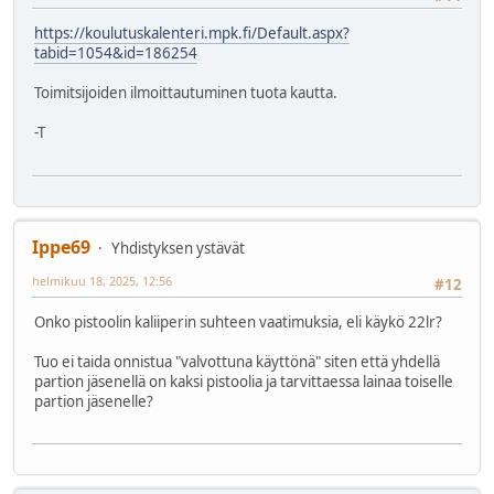
https://koulutuskalenteri.mpk.fi/Default.aspx?
tabid=1054&id=186254
Toimitsijoiden ilmoittautuminen tuota kautta.
-T
Ippe69
Yhdistyksen ystävät
helmikuu 18, 2025, 12:56
#12
Onko pistoolin kaliiperin suhteen vaatimuksia, eli käykö 22lr?
Tuo ei taida onnistua "valvottuna käyttönä" siten että yhdellä
partion jäsenellä on kaksi pistoolia ja tarvittaessa lainaa toiselle
partion jäsenelle?