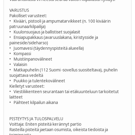
VARUSTUS
Pakolliset varusteet:
• Kivääri, pistooli ja ampumatarvikkeet (n. 100 kiväärin
patruunaa/kilpailija)
• Kuulonsuojaus ja ballistiset suojalasit
• Ensiapupakkaus (avaruuslakana, kiristysside ja
paineside/sideharso)
• Juomavesi (täydennyspisteitä alueella)
• Kompassi
• Muistiinpanovälineet
• Valaisin
• Matkapuhelin (112 Suomi -sovellus suositeltava), puhelin
suojattava vedeltä
• Puukko ja tulentekovälineet
Kielletyt varusteet:
• Viestiliikenteen seurantaan tai etäkuunteluun tarkoitetut
laitteet
• Päihteet kilpailun aikana
PISTEYTYS JA TULOSPALVELU
Voittaja: Eniten pisteitä kerännyt partio
Rasteilla pisteitä jaetaan osumista, oikeista tiedoista ja
toiminnasta.