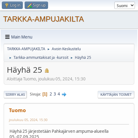
Log in
Sign up
TARKKA-AMPUJAKILTA
Main Menu
TARKKA-AMPUJAKILTA
Avoin Keskustelu
►
Tarkka-ammuntakisat ja -kurssit
Häyhä 25
►
►
Häyhä 25
Aloittaja Tuomo, joulukuu 05, 2024, 15:30
2
3
4
Sivuja
1
SIIRRY ALAS
KÄYTTÄJÄN TOIMET
Tuomo
joulukuu 05, 2024, 15:30
Häyhä 25 järjestetään Pahkajärven ampuma-alueella
05.-07.09.2025