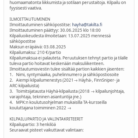
huomaamatonta liikkumista ja sotilaan perustaitoja. Kilpailu on
fyysisesti vaativa.
ILMOITTAUTUMINEN
Ilmoittautuminen sähköpostitse:
hayha@takilta.fi
Ilmoittautuminen päättyy: 30.06.2025 klo 18:00
Kilpailuoikeudesta ilmoitetaan: 13.07.2025 mennessä
sähköpostitse
Maksun eräpäivä: 03.08.2025
Kilpailumaksu: 210 €/partio
Kilpailumaksua ei palauteta. Peruutuksen tehnyt partio ja tilalle
tuleva partio hoitavat keskenään maksuliikenteen.
Ilmoittautumisviestin tulee sisältää partion kaikkien jäsenten:
1. Nimi, syntymäaika, puhelinnumero ja sähköpostiosoite
2. Aiempi kilpailumenestys (2021→ Häyhä-, FinnSniper- ja
ARC-kilpailuista)
3. Toimitsijatausta Häyhä-kilpailusta (2018 → kilpailunjohtaja,
varajohtaja, tekninen asiantuntija jne.)
4. MPK:n koulutusohjelman mukaisilla TA-kursseilla
kouluttajana toimiminen 2022 →
KILPAILUPARTIO JA VALINTAKRITEERIT
Kilpailupartio: 3 henkilöä
Seuraavat pisteet vaikuttavat valintaan: