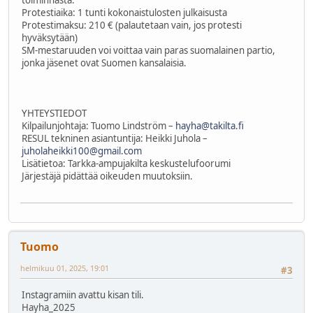
Protestiaika: 1 tunti kokonaistulosten julkaisusta
Protestimaksu: 210 € (palautetaan vain, jos protesti
hyväksytään)
SM-mestaruuden voi voittaa vain paras suomalainen partio,
jonka jäsenet ovat Suomen kansalaisia.
YHTEYSTIEDOT
Kilpailunjohtaja: Tuomo Lindström –
hayha@takilta.fi
RESUL tekninen asiantuntija: Heikki Juhola –
juholaheikki100@gmail.com
Lisätietoa: Tarkka-ampujakilta keskustelufoorumi
Järjestäjä pidättää oikeuden muutoksiin.
Tuomo
helmikuu 01, 2025, 19:01
#3
Instagramiin avattu kisan tili.
Hayha_2025