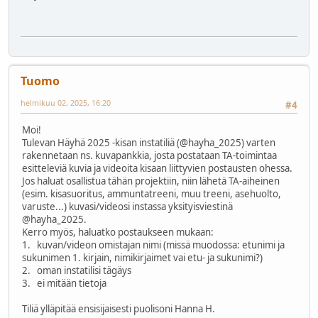
Tuomo
helmikuu 02, 2025, 16:20
#4
Moi!
Tulevan Häyhä 2025 -kisan instatiliä (@hayha_2025) varten
rakennetaan ns. kuvapankkia, josta postataan TA-toimintaa
esitteleviä kuvia ja videoita kisaan liittyvien postausten ohessa.
Jos haluat osallistua tähän projektiin, niin lähetä TA-aiheinen
(esim. kisasuoritus, ammuntatreeni, muu treeni, asehuolto,
varuste...) kuvasi/videosi instassa yksityisviestinä
@hayha_2025.
Kerro myös, haluatko postaukseen mukaan:
1. kuvan/videon omistajan nimi (missä muodossa: etunimi ja
sukunimen 1. kirjain, nimikirjaimet vai etu- ja sukunimi?)
2. oman instatilisi tägäys
3. ei mitään tietoja
Tiliä ylläpitää ensisijaisesti puolisoni Hanna H.