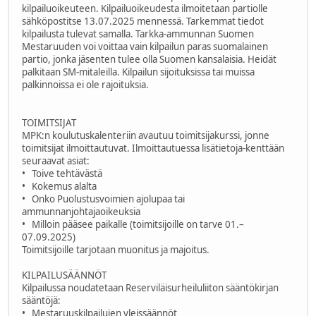
kilpailuoikeuteen. Kilpailuoikeudesta ilmoitetaan partiolle
sähköpostitse 13.07.2025 mennessä. Tarkemmat tiedot
kilpailusta tulevat samalla. Tarkka-ammunnan Suomen
Mestaruuden voi voittaa vain kilpailun paras suomalainen
partio, jonka jäsenten tulee olla Suomen kansalaisia. Heidät
palkitaan SM-mitaleilla. Kilpailun sijoituksissa tai muissa
palkinnoissa ei ole rajoituksia.
TOIMITSIJAT
MPK:n koulutuskalenteriin avautuu toimitsijakurssi, jonne
toimitsijat ilmoittautuvat. Ilmoittautuessa lisätietoja-kenttään
seuraavat asiat:
• Toive tehtävästä
• Kokemus alalta
• Onko Puolustusvoimien ajolupaa tai
ammunnanjohtajaoikeuksia
• Milloin pääsee paikalle (toimitsijoille on tarve 01.–
07.09.2025)
Toimitsijoille tarjotaan muonitus ja majoitus.
KILPAILUSÄÄNNÖT
Kilpailussa noudatetaan Reserviläisurheiluliiton sääntökirjan
sääntöjä:
• Mestaruuskilpailujen yleissäännöt