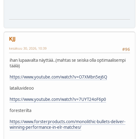
KJJ
kesäkuu 30, 2026, 10:39
#96
ihan lupaavalta näyttää..(mahtas se seiska olla optimaalisempi
täälä)
https://www.youtube.com/watch?v=O7XMbn5ej6Q
latailuvideoo
https://www.youtube.com/watch?v=7UYT24oF6p0
foresterilta
https://www.forsterproducts.com/monolithic-bullets-deliver-
winning-performance-in-elr-matches/