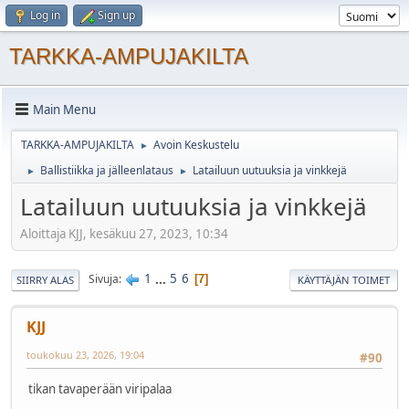
Log in
Sign up
TARKKA-AMPUJAKILTA
Main Menu
TARKKA-AMPUJAKILTA
Avoin Keskustelu
►
Ballistiikka ja jälleenlataus
Latailuun uutuuksia ja vinkkejä
►
►
Latailuun uutuuksia ja vinkkejä
Aloittaja KJJ, kesäkuu 27, 2023, 10:34
1
...
5
6
Sivuja
7
SIIRRY ALAS
KÄYTTÄJÄN TOIMET
KJJ
toukokuu 23, 2026, 19:04
#90
tikan tavaperään viripalaa