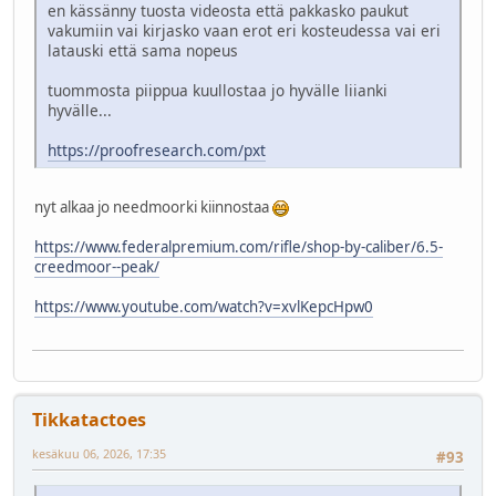
en kässänny tuosta videosta että pakkasko paukut
vakumiin vai kirjasko vaan erot eri kosteudessa vai eri
latauski että sama nopeus
tuommosta piippua kuullostaa jo hyvälle liianki
hyvälle...
https://proofresearch.com/pxt
nyt alkaa jo needmoorki kiinnostaa
https://www.federalpremium.com/rifle/shop-by-caliber/6.5-
creedmoor--peak/
https://www.youtube.com/watch?v=xvlKepcHpw0
Tikkatactoes
kesäkuu 06, 2026, 17:35
#93