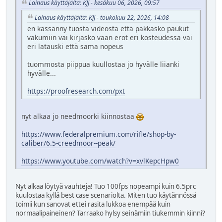
Lainaus käyttäjältä: KJJ - kesäkuu 06, 2026, 09:57
Lainaus käyttäjältä: KJJ - toukokuu 22, 2026, 14:08
en kässänny tuosta videosta että pakkasko paukut
vakumiin vai kirjasko vaan erot eri kosteudessa vai
eri latauski että sama nopeus
tuommosta piippua kuullostaa jo hyvälle liianki
hyvälle...
https://proofresearch.com/pxt
nyt alkaa jo needmoorki kiinnostaa
https://www.federalpremium.com/rifle/shop-by-
caliber/6.5-creedmoor--peak/
https://www.youtube.com/watch?v=xvlKepcHpw0
Nyt alkaa löytyä vauhteja! Tuo 100fps nopeampi kuin 6.5prc
kuulostaa kyllä best case scenariolta. Miten tuo käytännössä
toimii kun sanovat ettei rasita lukkoa enempää kuin
normaalipaineinen? Tarraako hylsy seinämiin tiukemmin kiinni?