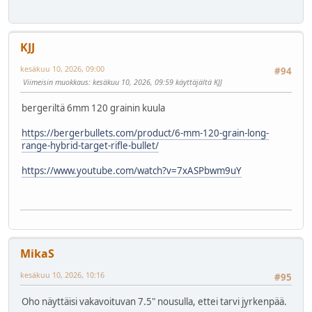
KJJ
kesäkuu 10, 2026, 09:00
#94
Viimeisin muokkaus
: kesäkuu 10, 2026, 09:59 käyttäjältä KJJ
bergeriltä 6mm 120 grainin kuula
https://bergerbullets.com/product/6-mm-120-grain-long-
range-hybrid-target-rifle-bullet/
https://www.youtube.com/watch?v=7xASPbwm9uY
MikaS
kesäkuu 10, 2026, 10:16
#95
Oho näyttäisi vakavoituvan 7.5" nousulla, ettei tarvi jyrkenpää.