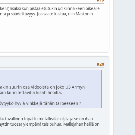
#19
kers) lisäksi kun pistää etutukin qd kiinnikkeen oikealle
nta ja säädettävyys. Jos säätö luistaa, niin Mastonin
#20
sakin suurin osa videoista on joko US Armyn
 kiinnitettävillä kisahihnoilla.
öytyykö hyviä vinkkejä tähän tarpeeseen ?
avallinen topattu metallisilla soljilla ja se on ihan
hyttin tuossa ylempänä tais puhua. Mallejahan heillä on