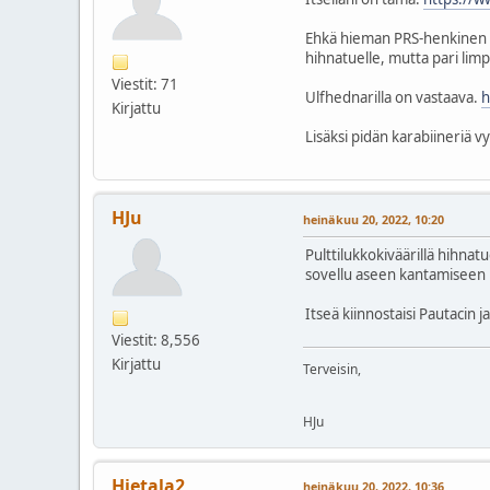
Ehkä hieman PRS-henkinen TA
hihnatuelle, mutta pari limp
Viestit: 71
Ulfhednarilla on vastaava.
h
Kirjattu
Lisäksi pidän karabiineriä vy
HJu
heinäkuu 20, 2022, 10:20
Pulttilukkokiväärillä hihna
sovellu aseen kantamiseen ma
Itseä kiinnostaisi Pautaci
Viestit: 8,556
Kirjattu
Terveisin,
HJu
Hietala2
heinäkuu 20, 2022, 10:36