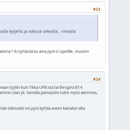
#23
la kyljellä ja edessä oikealla , rinnalla
laisena ? Ärsyttävää ku aina pyörii rupelille, muuten
#24
amaan tyyliin kuin Tikka UPR:ssä tai Bergara B14
ammin olan yli. Samalla painopiste tulee myös alemmas,
täin kätevästi voi pyöräyttää aseen kainalon alta