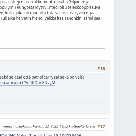
jassa integroituna akkumoottorisaha (hiljainen ja
, reppu ym.) Rungosta löytyy Integroitu teleskooppisauva
erkolla, joka on modattu tätä varten, näkyviin ei jää
Tuli aika helvetin hieno, vaikka itse sanonkin. Tämä saa
#16
ekä selässä että patrol carryssä sekä polvelta
be.com/watch?v=JflObnFNvyM
Viimeisin muokkaus
: kesäkuu 22, 2022, 19:52 käyttäjältä Tarzan
#17
ION-INC-Nylon-2-point-Sling-15-100036466