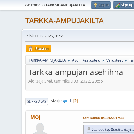
Welcome to
TARKKA-AMPUJAKILTA
.
Log in
Sign up
TARKKA-AMPUJAKILTA
elokuu 08, 2026, 01:51
Etusivu
TARKKA-AMPUJAKILTA
Avoin Keskustelu
Varusteet
Ta
►
►
►
Tarkka-ampujan asehihna
Aloittaja SMä, tammikuu 03, 2022, 20:56
1
Sivuja
2
SIIRRY ALAS
MOj
tammikuu 04, 2022, 17:33
Lainaus käyttäjältä: jthyt