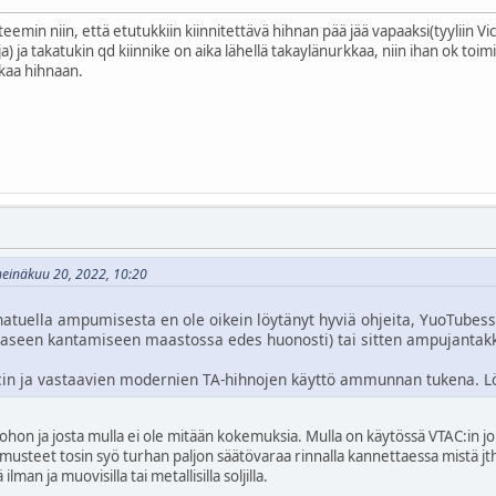
eemin niin, että etutukkiin kiinnitettävä hihnan pää jää vapaaksi(tyyliin Vic
 ja takatukin qd kiinnike on aika lähellä takaylänurkkaa, niin ihan ok toimi
tkaa hihnaan.
 heinäkuu 20, 2022, 10:20
ihnatuella ampumisesta en ole oikein löytänyt hyviä ohjeita, YuoTubes
 aseen kantamiseen maastossa edes huonosti) tai sitten ampujantakkiin
acin ja vastaavien modernien TA-hihnojen käyttö ammunnan tukena. L
hon ja josta mulla ei ole mitään kokemuksia. Mulla on käytössä VTAC:in joku t
hmusteet tosin syö turhan paljon säätövaraa rinnalla kannettaessa mistä jt
lman ja muovisilla tai metallisilla soljilla.