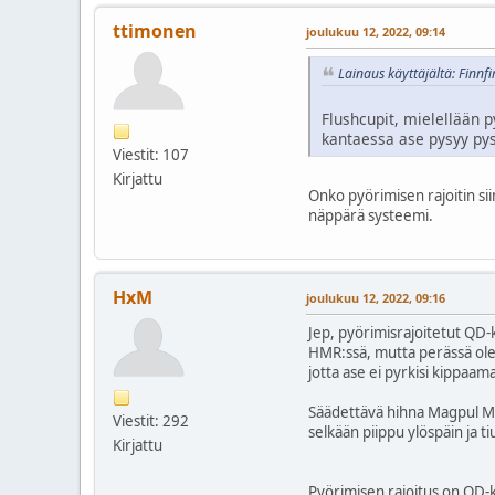
ttimonen
joulukuu 12, 2022, 09:14
Lainaus käyttäjältä: Finnf
Flushcupit, mielellään p
kantaessa ase pysyy pys
Viestit: 107
Kirjattu
Onko pyörimisen rajoitin sii
näppärä systeemi.
HxM
joulukuu 12, 2022, 09:16
Jep, pyörimisrajoitetut QD-k
HMR:ssä, mutta perässä ole
jotta ase ei pyrkisi kippaam
Säädettävä hihna Magpul MS1 
Viestit: 292
selkään piippu ylöspäin ja t
Kirjattu
Pyörimisen rajoitus on QD-k