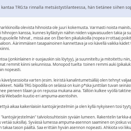
kantaa TRG:ta rinnalla metsästystilanteessa, hän tietänee siihen sop
arkkinoilla olevista hihnoista ole juuri kokemusta. Varmasti noista mainit
i hihnojen kanssa, kunnes kyllästyin näihin niiden vajavaisuuden takia ja s
tupuolelle hihnat , missä ase on Eberlen pikalukoilla (nopea irrottaa) poiki
naloon. Äärimmäisen tasapainoinen kannettava ja voi kävellä vaikka kädet 
iinni.
a (jonkinlainen ir-suojauskin siis löytyy), ja suunniteltu ja mitoitettu ni
at remmit kiinni sekunnissa. Monopod tuelta toinen remmi auki (pikalukk
äin nopeasti.
elysessioita varten (esim. leiristä kanalintumetsällä) olen tehnyt valjaat
ikkeet. Näillä TRG bipodilla on selässä on kuin p*ska junttilan tuvan sein
pieneen tilaan ja on repussa mukana aina. Tällöin kulkee vyöllä taktinen
ielä Wiebadin kuutio eri ampuma-asentoihin.
ettyä aikaa kaikenlaisiin kantojärjestelmiin ja olen kyllä nykyiseen tosi tyy
ksi "kantojärjestelmän" talviolosuhteisiin syvään lumeen. Rakentelin tarkk
s vetää suksilla). Syvässä lumessa ampuma-asennon saaminen on joskus vaik
takaa tason päältä. Saa erittäin hyvän asennon nopeasti. Ahkiota voi liik