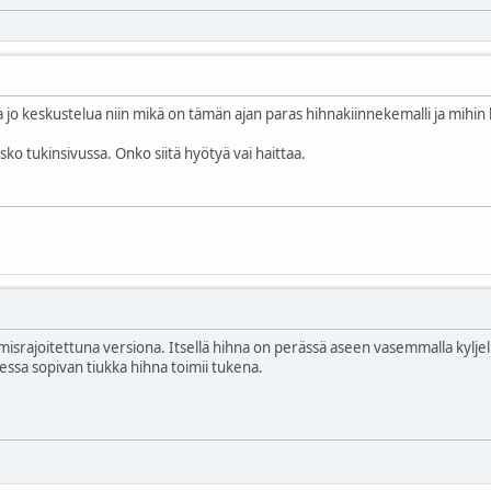
 jo keskustelua niin mikä on tämän ajan paras hihnakiinnekemalli ja mihin 
sko tukinsivussa. Onko siitä hyötyä vai haittaa.
misrajoitettuna versiona. Itsellä hihna on perässä aseen vasemmalla kyljell
essa sopivan tiukka hihna toimii tukena.