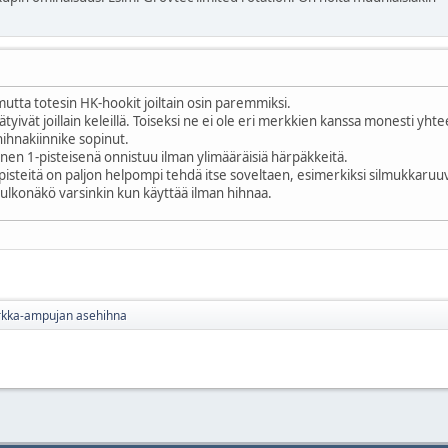
mutta totesin HK-hookit joiltain osin paremmiksi.
ätyivät joillain keleillä. Toiseksi ne ei ole eri merkkien kanssa monesti yht
ihnakiinnike sopinut.
nen 1-pisteisenä onnistuu ilman ylimääräisiä härpäkkeitä.
spisteitä on paljon helpompi tehdä itse soveltaen, esimerkiksi silmukkaruuv
i ulkonäkö varsinkin kun käyttää ilman hihnaa.
rkka-ampujan asehihna