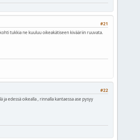
#21
kohti tukkia ne kuuluu oikeakätiseen kivääriin ruuvata.
#22
ä ja edessä oikealla , rinnalla kantaessa ase pysyy