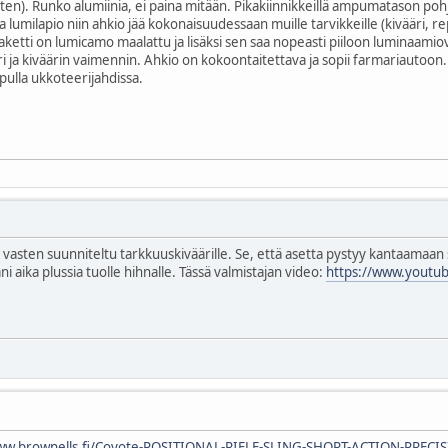
rten). Runko alumiinia, ei paina mitään. Pikakiinnikkeillä ampumatason poh
 ja lumilapio niin ahkio jää kokonaisuudessaan muille tarvikkeille (kivääri
aketti on lumicamo maalattu ja lisäksi sen saa nopeasti piiloon luminaamiov
ri ja kiväärin vaimennin. Ahkio on kokoontaitettava ja sopii farmariautoon. 
ulla ukkoteerijahdissa.
 vasten suunniteltu tarkkuuskiväärille. Se, että asetta pystyy kantaamaan s
 aika plussia tuolle hihnalle. Tässä valmistajan video:
https://www.youtu
www.brownells.fi/Coyote-POSITIONAL-RIFLE-SLING-SHORT-ACTION-PRECIS