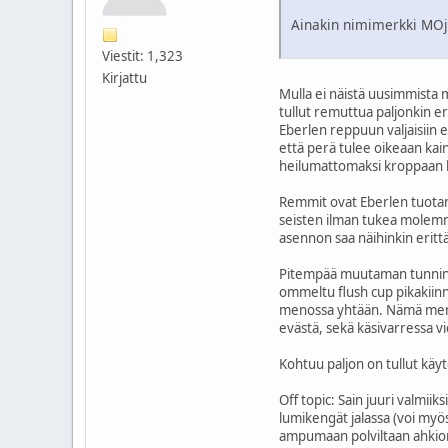
Ainakin nimimerkki MOj 
Viestit: 1,323
Kirjattu
Mulla ei näistä uusimmista m
tullut remuttua paljonkin er
Eberlen reppuun valjaisiin e
että perä tulee oikeaan kai
heilumattomaksi kroppaan k
Remmit ovat Eberlen tuotanto
seisten ilman tukea molemm
asennon saa näihinkin eritt
Pitempää muutaman tunnin käv
ommeltu flush cup pikakiinn
menossa yhtään. Nämä menee 
evästä, sekä käsivarressa v
Kohtuu paljon on tullut käyt
Off topic: Sain juuri valmii
lumikengät jalassa (voi myö
ampumaan polviltaan ahkion 