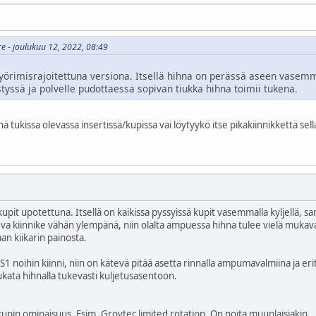
ire - joulukuu 12, 2022, 08:49
yörimisrajoitettuna versiona. Itsellä hihna on perässä aseen vasemmal
tyssä ja polvelle pudottaessa sopivan tiukka hihna toimii tukena.
nä tukissa olevassa insertissä/kupissa vai löytyykö itse pikakiinnikkettä sel
upit upotettuna. Itsellä on kaikissa pyssyissä kupit vasemmalla kyljellä, s
va kiinnike vähän ylempänä, niin olalta ampuessa hihna tulee vielä mukav
aan kiikarin painosta.
noihin kiinni, niin on kätevä pitää asetta rinnalla ampumavalmiina ja erit
iukata hihnalla tukevasti kuljetusasentoon.
upin ominaisuus. Esim. Grovtec limited rotation. On noita muunlaisiakin