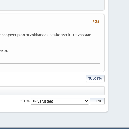
#25
eensopivia ja on arvokkaissakin tukeissa tullut vastaan
ista.
TULOSTA
Siirry