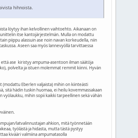
ivista hihnoista.
uista löytyy ihan kelvollinen vaihtoehto. Aikanaan on
uunittelin itse kantojärjestelmän. Mulla on modattu
ttain piippu alassuin ase noin navan korkeudella, niin
taskussa. Aseen saa myös lannevyöllä tarvittaessa
in, että ase kiristyy ampuma-asentoon ilman säätöja
o), polvelta ja istuen molemmat remmit kiinni. Hyvän
 (modattu Eberlen valjaista) mihin on kiinteästi
ässä, sitä hädin tuskin huomaa, ei heilu kovemmassakaan
 vyölaukku, mihin sopii kaikki tarpeellinen sekä vähän
tyväinen.
a-ampujan/latvalinnustajan ahkion, mitä työnnetään
eaa, työlästä ja hidasta, mutta tästä pystyy
uttaa kivääri valmiina ampumatasolla