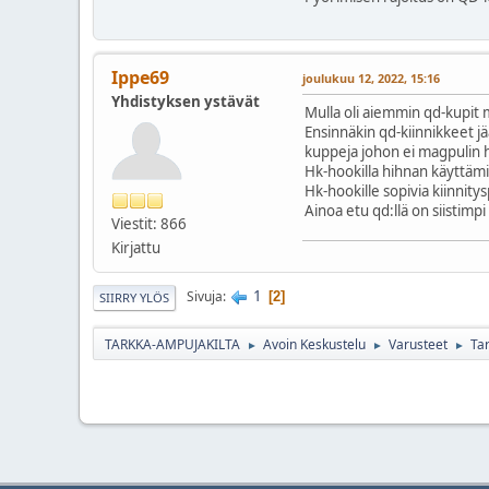
Ippe69
joulukuu 12, 2022, 15:16
Yhdistyksen ystävät
Mulla oli aiemmin qd-kupit 
Ensinnäkin qd-kiinnikkeet jä
kuppeja johon ei magpulin h
Hk-hookilla hihnan käyttämi
Hk-hookille sopivia kiinnity
Ainoa etu qd:llä on siistimp
Viestit: 866
Kirjattu
1
Sivuja
2
SIIRRY YLÖS
TARKKA-AMPUJAKILTA
Avoin Keskustelu
Varusteet
Ta
►
►
►