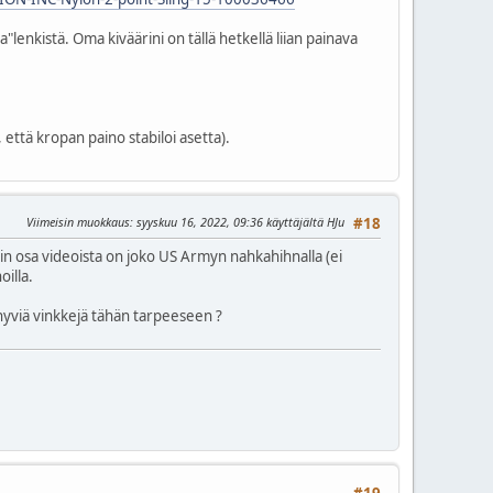
nkistä. Oma kiväärini on tällä hetkellä liian painava
, että kropan paino stabiloi asetta).
Viimeisin muokkaus
: syyskuu 16, 2022, 09:36 käyttäjältä HJu
#18
rin osa videoista on joko US Armyn nahkahihnalla (ei
oilla.
hyviä vinkkejä tähän tarpeeseen ?