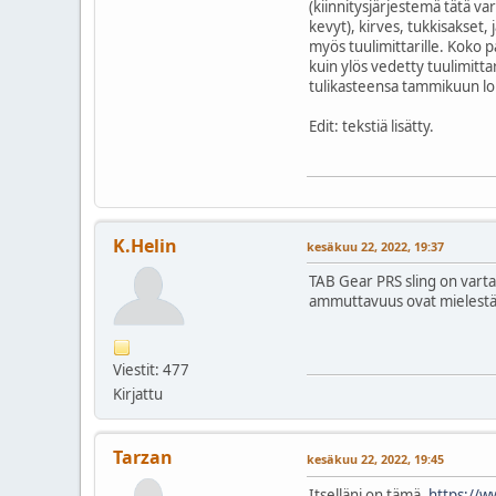
(kiinnitysjärjestemä tätä va
kevyt), kirves, tukkisakset,
myös tuulimittarille. Koko p
kuin ylös vedetty tuulimitta
tulikasteensa tammikuun lop
Edit: tekstiä lisätty.
K.Helin
kesäkuu 22, 2022, 19:37
TAB Gear PRS sling on varta
ammuttavuus ovat mielestäni
Viestit: 477
Kirjattu
Tarzan
kesäkuu 22, 2022, 19:45
Itselläni on tämä.
https://