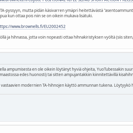
-pyssyyn, mutta pidän käsivarren ymäpri heitettävästä "asentoammunta"le
pua kun ottaa pois niin se on oikein mukava lisätuki.
ttps://www.brownells.fi/EU2002452
öllä ja hihnassa, jotta voin nopeasti ottaa hihnakiristyksen vyöltä (siis siten
tuella ampumisesta en ole oikein löytänyt hyviä ohjeita, YuoTubessakin suu
astossa edes huonosti) tai sitten ampujantakkiin kiinnitettävillä kisahihn
n ja vastaavien modernien TA-hihnojen käyttö ammunnan tukena. Löytyykö 