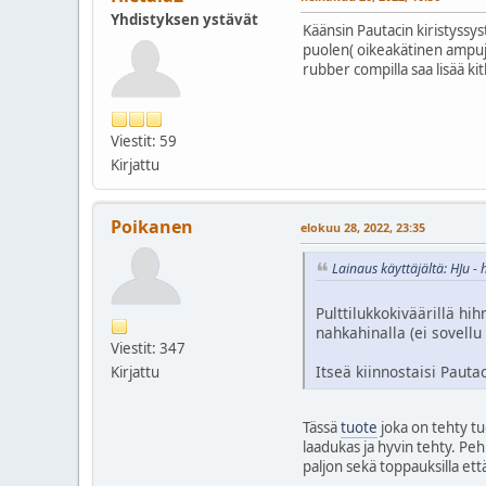
Yhdistyksen ystävät
Käänsin Pautacin kiristyssyst
puolen( oikeakätinen ampuja)
rubber compilla saa lisää ki
Viestit: 59
Kirjattu
Poikanen
elokuu 28, 2022, 23:35
Lainaus käyttäjältä: HJu -
Pulttilukkokiväärillä h
nahkahinalla (ei sovellu
Viestit: 347
Itseä kiinnostaisi Paut
Kirjattu
Tässä
tuote
joka on tehty tuo
laadukas ja hyvin tehty. Pe
paljon sekä toppauksilla että i