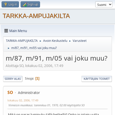
Log in
Sign up
TARKKA-AMPUJAKILTA
Main Menu
TARKKA-AMPUJAKILTA
Avoin Keskustelu
Varusteet
►
►
m/87, m/91, m/05 vai joku muu?
►
m/87, m/91, m/05 vai joku muu?
Aloittaja SO, lokakuu 02, 2006, 17:49
Sivuja
1
SIIRRY ALAS
KÄYTTÄJÄN TOIMET
SO
Administrator
lokakuu 02, 2006, 17:49
Viimeisin muokkaus
: tammikuu 01, 1970, 02:00 käyttäjältä SO
Mikä on paras lumipuku tällä hetkellä? Onko jo jotain uutta