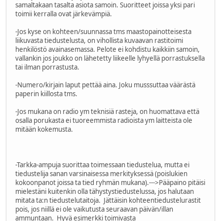
samaltakaan tasalta asiota samoin. Suoritteet joissa yksi pari
toimii kerralla ovat järkevämpiä.
-Jos kyse on kohteen/suunnassa tms maastopainotteisesta
liikuvasta tiedustelusta, on vihollista kuvaavan rastitoimi
henkilöstö avainasemassa. Pelote ei kohdistu kaikkiin samoin,
vallankin jos joukko on lähetetty liikeelle lyhyellä porrastuksella
tai ilman porrastusta.
-Numero/kirjain laput pettää aina. Joku musssuttaa väärästä
paperin kiillosta tms.
-Jos mukana on radio ym teknisiä rasteja, on huomattava että
osalla porukasta ei tuoreemmista radioista ym laitteista ole
mitään kokemusta.
-Tarkka-ampuja suorittaa toimessaan tiedustelua, mutta ei
tiedustelija sanan varsinaisessa merkityksessä (poislukien
kokoonpanot joissa ta tied ryhmän mukana).--->Pääpaino pitäisi
mielestäni kuitenkin olla tähystystiedustelussa, jos halutaan
mitata ta:n tiedustelutaitoja. Jättäisin kohteentiedustelurastit
pois, jos niillä ei ole vaikutusta seuraavan päivän/illan
ammuntaan. Hyvä esimerkki toimivasta