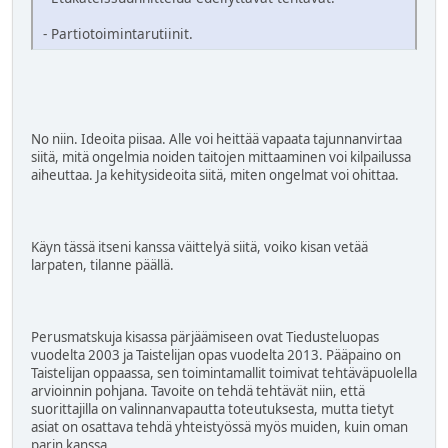
- Partiotoimintarutiinit.
No niin. Ideoita piisaa. Alle voi heittää vapaata tajunnanvirtaa
siitä, mitä ongelmia noiden taitojen mittaaminen voi kilpailussa
aiheuttaa. Ja kehitysideoita siitä, miten ongelmat voi ohittaa.
Käyn tässä itseni kanssa väittelyä siitä, voiko kisan vetää
larpaten, tilanne päällä.
Perusmatskuja kisassa pärjäämiseen ovat Tiedusteluopas
vuodelta 2003 ja Taistelijan opas vuodelta 2013. Pääpaino on
Taistelijan oppaassa, sen toimintamallit toimivat tehtäväpuolella
arvioinnin pohjana. Tavoite on tehdä tehtävät niin, että
suorittajilla on valinnanvapautta toteutuksesta, mutta tietyt
asiat on osattava tehdä yhteistyössä myös muiden, kuin oman
parin kanssa.