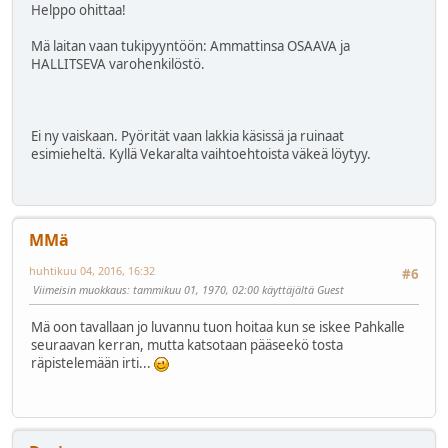
Helppo ohittaa!
Mä laitan vaan tukipyyntöön: Ammattinsa OSAAVA ja
HALLITSEVA varohenkilöstö.
Ei ny vaiskaan. Pyörität vaan lakkia käsissä ja ruinaat
esimieheltä. Kyllä Vekaralta vaihtoehtoista väkeä löytyy.
MMä
huhtikuu 04, 2016, 16:32
#6
Viimeisin muokkaus
: tammikuu 01, 1970, 02:00 käyttäjältä Guest
Mä oon tavallaan jo luvannu tuon hoitaa kun se iskee Pahkalle
seuraavan kerran, mutta katsotaan pääseekö tosta
räpistelemään irti...