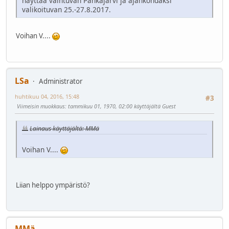
näyttää vaihtuvan Pahkajärvi ja ajankohdaksi
valikoituvan 25.-27.8.2017.
Voihan V....
LSa
Administrator
huhtikuu 04, 2016, 15:48
#3
Viimeisin muokkaus
: tammikuu 01, 1970, 02:00 käyttäjältä Guest
Lainaus käyttäjältä: MMä
Voihan V....
Liian helppo ympäristö?
MMä