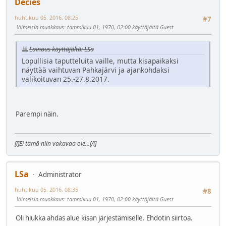
Decies
huhtikuu 05, 2016, 08:25
#7
Viimeisin muokkaus
: tammikuu 01, 1970, 02:00 käyttäjältä Guest
Lainaus käyttäjältä: LSa
Lopullisia taputteluita vaille, mutta kisapaikaksi
näyttää vaihtuvan Pahkajärvi ja ajankohdaksi
valikoituvan 25.-27.8.2017.
Parempi näin.
[i]
Ei tämä niin vakavaa ole...
[/i]
LSa
Administrator
huhtikuu 05, 2016, 08:35
#8
Viimeisin muokkaus
: tammikuu 01, 1970, 02:00 käyttäjältä Guest
Oli hiukka ahdas alue kisan järjestämiselle. Ehdotin siirtoa.