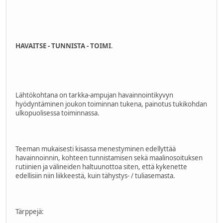
HAVAITSE - TUNNISTA - TOIMI
.
Lähtökohtana on tarkka-ampujan havainnointikyvyn
hyödyntäminen joukon toiminnan tukena, painotus tukikohdan
ulkopuolisessa toiminnassa.
Teeman mukaisesti kisassa menestyminen edellyttää
havainnoinnin, kohteen tunnistamisen sekä maalinosoituksen
rutiinien ja välineiden haltuunottoa siten, että kykenette
edellisiin niin liikkeestä, kuin tähystys- / tuliasemasta.
Tärppejä: