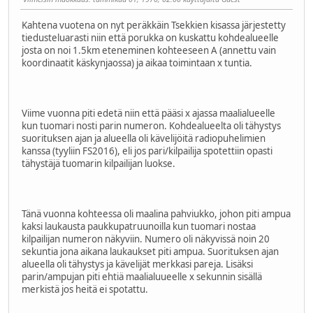
Kahtena vuotena on nyt peräkkäin Tsekkien kisassa järjestetty
tiedusteluarasti niin että porukka on kuskattu kohdealueelle
josta on noi 1.5km eteneminen kohteeseen A (annettu vain
koordinaatit käskynjaossa) ja aikaa toimintaan x tuntia.
Viime vuonna piti edetä niin että pääsi x ajassa maalialueelle
kun tuomari nosti parin numeron. Kohdealueelta oli tähystys
suorituksen ajan ja alueella oli kävelijöitä radiopuhelimien
kanssa (tyyliin FS2016), eli jos pari/kilpailija spotettiin opasti
tähystäjä tuomarin kilpailijan luokse.
Tänä vuonna kohteessa oli maalina pahviukko, johon piti ampua
kaksi laukausta paukkupatruunoilla kun tuomari nostaa
kilpailijan numeron näkyviin. Numero oli näkyvissä noin 20
sekuntia jona aikana laukaukset piti ampua. Suorituksen ajan
alueella oli tähystys ja kävelijät merkkasi pareja. Lisäksi
parin/ampujan piti ehtiä maalialuueelle x sekunnin sisällä
merkistä jos heitä ei spotattu.