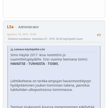
LSa
Administrator
syyskuu 10, 2016, 10:06
#9
Viimeisin muokkaus
: tammikuu 01, 1970, 02:00 käyttäjältä Guest
Lainaus käyttäjältä: LSa
Simo Häyhä 2017 -kisa nostettiin jo
suunnittelupöydälle. Ensi vuonna teemana toimii:
HAVAITSE - TUNNISTA - TOIMI
.
Lähtökohtana on tarkka-ampujan havainnointikyvyn
hyödyntäminen joukon toiminnan tukena, painotus
tukikohdan ulkopuolisessa toiminnassa.
Teeman mukaisesti kisassa menestyminen edellyttää