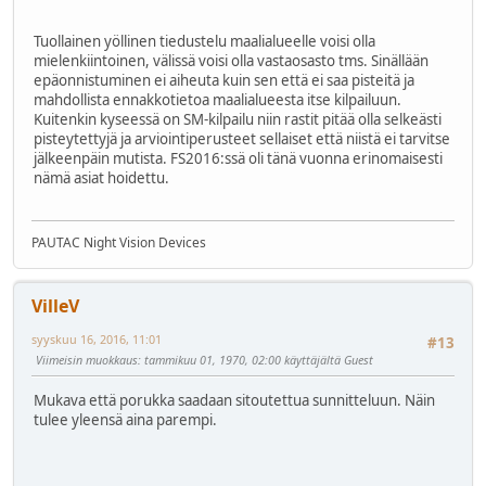
Tuollainen yöllinen tiedustelu maalialueelle voisi olla
mielenkiintoinen, välissä voisi olla vastaosasto tms. Sinällään
epäonnistuminen ei aiheuta kuin sen että ei saa pisteitä ja
mahdollista ennakkotietoa maalialueesta itse kilpailuun.
Kuitenkin kyseessä on SM-kilpailu niin rastit pitää olla selkeästi
pisteytettyjä ja arviointiperusteet sellaiset että niistä ei tarvitse
jälkeenpäin mutista. FS2016:ssä oli tänä vuonna erinomaisesti
nämä asiat hoidettu.
PAUTAC Night Vision Devices
VilleV
syyskuu 16, 2016, 11:01
#13
Viimeisin muokkaus
: tammikuu 01, 1970, 02:00 käyttäjältä Guest
Mukava että porukka saadaan sitoutettua sunnitteluun. Näin
tulee yleensä aina parempi.