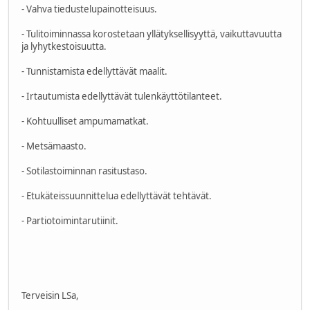
- Vahva tiedustelupainotteisuus.
- Tulitoiminnassa korostetaan yllätyksellisyyttä, vaikuttavuutta
ja lyhytkestoisuutta.
- Tunnistamista edellyttävät maalit.
- Irtautumista edellyttävät tulenkäyttötilanteet.
- Kohtuulliset ampumamatkat.
- Metsämaasto.
- Sotilastoiminnan rasitustaso.
- Etukäteissuunnittelua edellyttävät tehtävät.
- Partiotoimintarutiinit.
Terveisin LSa,