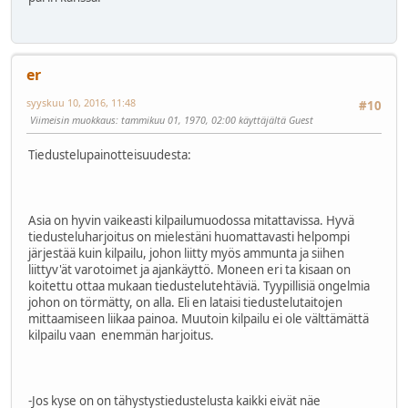
er
syyskuu 10, 2016, 11:48
#10
Viimeisin muokkaus
: tammikuu 01, 1970, 02:00 käyttäjältä Guest
Tiedustelupainotteisuudesta:
Asia on hyvin vaikeasti kilpailumuodossa mitattavissa. Hyvä
tiedusteluharjoitus on mielestäni huomattavasti helpompi
järjestää kuin kilpailu, johon liitty myös ammunta ja siihen
liittyv'ät varotoimet ja ajankäyttö. Moneen eri ta kisaan on
koitettu ottaa mukaan tiedustelutehtäviä. Tyypillisiä ongelmia
johon on törmätty, on alla. Eli en lataisi tiedustelutaitojen
mittaamiseen liikaa painoa. Muutoin kilpailu ei ole välttämättä
kilpailu vaan enemmän harjoitus.
-Jos kyse on on tähystystiedustelusta kaikki eivät näe