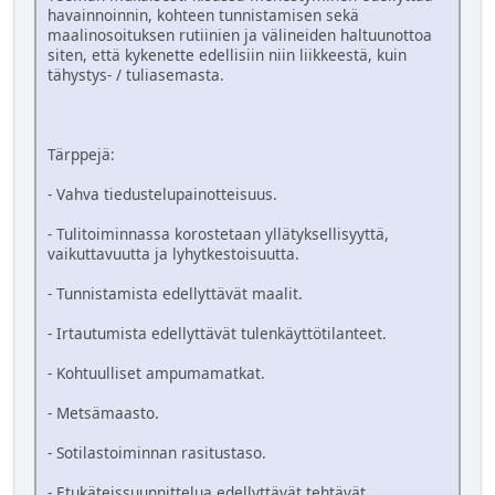
havainnoinnin, kohteen tunnistamisen sekä
maalinosoituksen rutiinien ja välineiden haltuunottoa
siten, että kykenette edellisiin niin liikkeestä, kuin
tähystys- / tuliasemasta.
Tärppejä:
- Vahva tiedustelupainotteisuus.
- Tulitoiminnassa korostetaan yllätyksellisyyttä,
vaikuttavuutta ja lyhytkestoisuutta.
- Tunnistamista edellyttävät maalit.
- Irtautumista edellyttävät tulenkäyttötilanteet.
- Kohtuulliset ampumamatkat.
- Metsämaasto.
- Sotilastoiminnan rasitustaso.
- Etukäteissuunnittelua edellyttävät tehtävät.