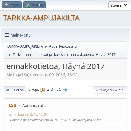
Log in
Sign up
TARKKA-AMPUJAKILTA
Main Menu
TARKKA-AMPUJAKILTA
Avoin Keskustelu
►
Tarkka-ammuntakisat ja -kurssit
ennakkotietoa, Häyhä 2017
►
►
ennakkotietoa, Häyhä 2017
Aloittaja LSa, tammikuu 09, 2016, 16:20
2
3
...
5
Sivuja
1
SIIRRY ALAS
KÄYTTÄJÄN TOIMET
LSa
Administrator
tammikuu 09, 2016, 16:20
Viimeisin muokkaus
: tammikuu 01, 1970, 02:00 käyttäjältä Guest