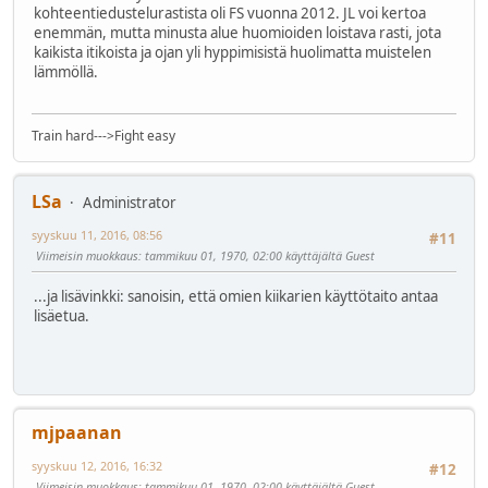
kohteentiedustelurastista oli FS vuonna 2012. JL voi kertoa
enemmän, mutta minusta alue huomioiden loistava rasti, jota
kaikista itikoista ja ojan yli hyppimisistä huolimatta muistelen
lämmöllä.
Train hard--->Fight easy
LSa
Administrator
syyskuu 11, 2016, 08:56
#11
Viimeisin muokkaus
: tammikuu 01, 1970, 02:00 käyttäjältä Guest
...ja lisävinkki: sanoisin, että omien kiikarien käyttötaito antaa
lisäetua.
mjpaanan
syyskuu 12, 2016, 16:32
#12
Viimeisin muokkaus
: tammikuu 01, 1970, 02:00 käyttäjältä Guest