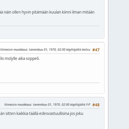
ää näin ollen hyvin pitämään kuulan kiinni ilman mitään
Viimeisin muokkaus
: tammikuu 01, 1970, 02:00 käyttäjältä keitsu
#47
lis molylle aika soppeli.
Viimeisin muokkaus
: tammikuu 01, 1970, 02:00 käyttäjältä Y-P
#48
än sitten kaikkia täällä edesvastuullisina jos joku