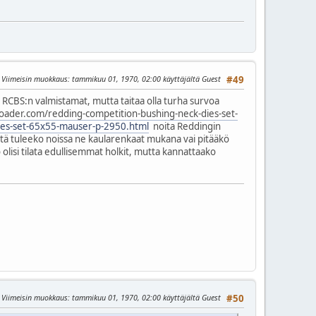
Viimeisin muokkaus
: tammikuu 01, 1970, 02:00 käyttäjältä Guest
#49
n RCBS:n valmistamat, mutta taitaa olla turha survoa
oader.com/redding-competition-bushing-neck-dies-set-
ies-set-65x55-mauser-p-2950.html
noita Reddingin
että tuleeko noissa ne kaularenkaat mukana vai pitääkö
to olisi tilata edullisemmat holkit, mutta kannattaako
Viimeisin muokkaus
: tammikuu 01, 1970, 02:00 käyttäjältä Guest
#50