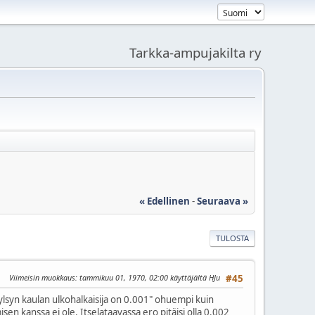
Tarkka-ampujakilta ry
« Edellinen
-
Seuraava »
TULOSTA
Viimeisin muokkaus
: tammikuu 01, 1970, 02:00 käyttäjältä HJu
#45
ylsyn kaulan ulkohalkaisija on 0.001" ohuempi kuin
sen kanssa ei ole. Itselataavassa ero pitäisi olla 0.002