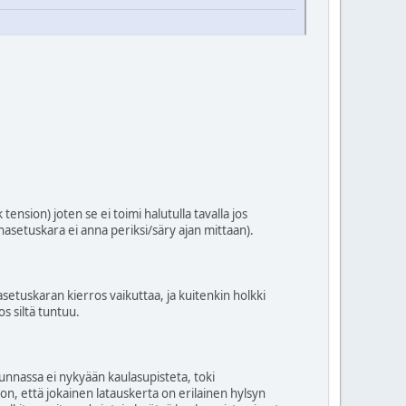
ension) joten se ei toimi halutulla tavalla jos
inasetuskara ei anna periksi/säry ajan mittaan).
etuskaran kierros vaikuttaa, ja kuitenkin holkki
 siltä tuntuu.
munnassa ei nykyään kaulasupisteta, toki
on, että jokainen latauskerta on erilainen hylsyn