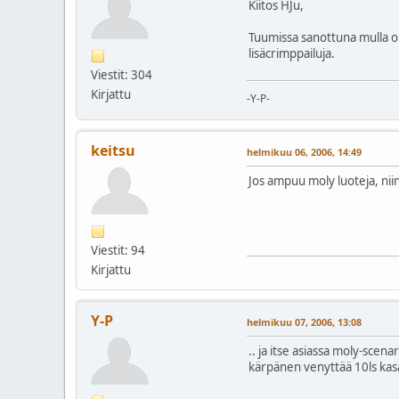
Kiitos HJu,
Tuumissa sanottuna mulla on
lisäcrimppailuja.
Viestit: 304
Kirjattu
-Y-P-
keitsu
helmikuu 06, 2006, 14:49
Jos ampuu moly luoteja, niin 
Viestit: 94
Kirjattu
Y-P
helmikuu 07, 2006, 13:08
.. ja itse asiassa moly-scena
kärpänen venyttää 10ls kas