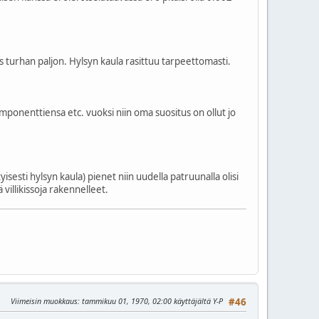
as turhan paljon. Hylsyn kaula rasittuu tarpeettomasti.
ponenttiensa etc. vuoksi niin oma suositus on ollut jo
isesti hylsyn kaula) pienet niin uudella patruunalla olisi
villikissoja rakennelleet.
Viimeisin muokkaus
: tammikuu 01, 1970, 02:00 käyttäjältä Y-P
#46