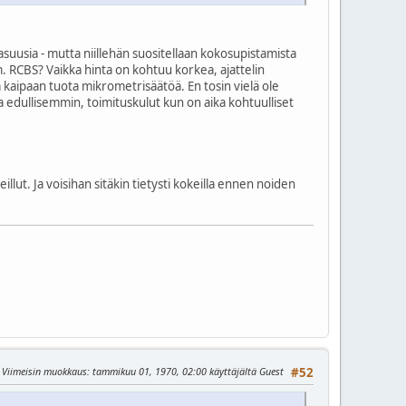
hdasuusia - mutta niillehän suositellaan kokosupistamista
 RCBS? Vaikka hinta on kohtuu korkea, ajattelin
ä kaipaan tuota mikrometrisäätöä. En tosin vielä ole
a edullisemmin, toimituskulut kun on aika kohtuulliset
illut. Ja voisihan sitäkin tietysti kokeilla ennen noiden
Viimeisin muokkaus
: tammikuu 01, 1970, 02:00 käyttäjältä Guest
#52