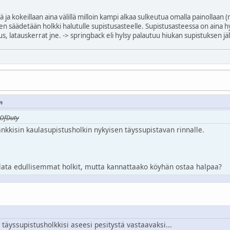
ä ja kokeillaan aina välillä milloin kampi alkaa sulkeutua omalla painollaan 
en säädetään holkki halutulle supistusasteelle. Supistusasteessa on aina h
s, latauskerrat jne. -> springback eli hylsy palautuu hiukan supistuksen jä
n
lOfDuty
nkkisin kaulasupistusholkin nykyisen täyssupistavan rinnalle.
tilata edullisemmat holkit, mutta kannattaako köyhän ostaa halpaa?
t täyssupistusholkkisi aseesi pesitystä vastaavaksi...