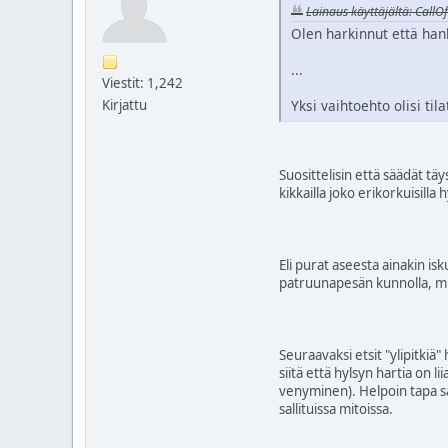
Lainaus käyttäjältä: CallO
Olen harkinnut että han
...
Viestit: 1,242
Kirjattu
Yksi vaihtoehto olisi t
Suosittelisin että säädät tä
kikkailla joko erikorkuisilla 
Eli purat aseesta ainakin is
patruunapesän kunnolla, mie
Seuraavaksi etsit "ylipitkiä"
siitä että hylsyn hartia on
venyminen). Helpoin tapa sa
sallituissa mitoissa.