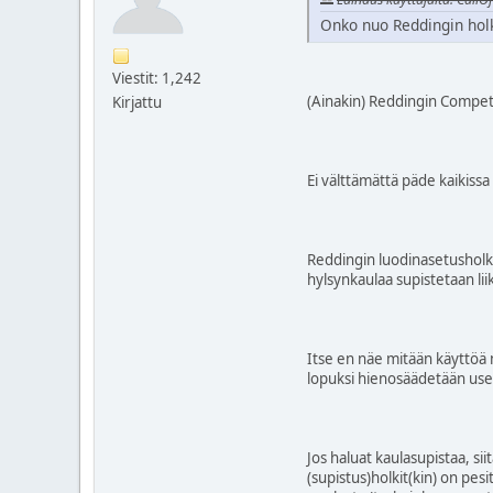
Onko nuo Reddingin holk
Viestit: 1,242
(Ainakin) Reddingin Competi
Kirjattu
Ei välttämättä päde kaikissa 
Reddingin luodinasetusholkki
hylsynkaulaa supistetaan lii
Itse en näe mitään käyttöä 
lopuksi hienosäädetään use
Jos haluat kaulasupistaa, si
(supistus)holkit(kin) on pes