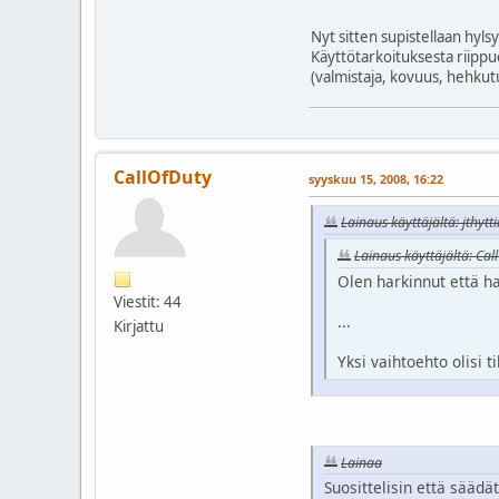
Nyt sitten supistellaan hylsy
Käyttötarkoituksesta riippu
(valmistaja, kovuus, hehkutu
CallOfDuty
syyskuu 15, 2008, 16:22
Lainaus käyttäjältä: jthytti
Lainaus käyttäjältä: Cal
Olen harkinnut että ha
Viestit: 44
...
Kirjattu
Yksi vaihtoehto olisi 
Lainaa
Suosittelisin että säädä