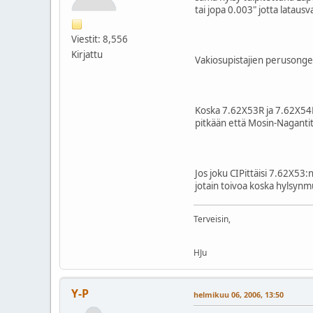
tai jopa 0.003" jotta latausv
Viestit: 8,556
Kirjattu
Vakiosupistajien perusongelm
Koska 7.62X53R ja 7.62X54R 
pitkään että Mosin-Nagantit 
Jos joku CIPittäisi 7.62X53:
jotain toivoa koska hylsynmu
Terveisin,
HJu
Y-P
helmikuu 06, 2006, 13:50