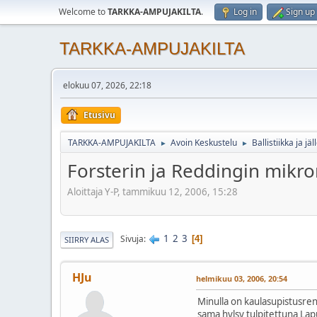
Welcome to
TARKKA-AMPUJAKILTA
.
Log in
Sign up
TARKKA-AMPUJAKILTA
elokuu 07, 2026, 22:18
Etusivu
TARKKA-AMPUJAKILTA
Avoin Keskustelu
Ballistiikka ja jä
►
►
Forsterin ja Reddingin mikro
Aloittaja Y-P, tammikuu 12, 2006, 15:28
1
2
3
Sivuja
4
SIIRRY ALAS
HJu
helmikuu 03, 2006, 20:54
Minulla on kaulasupistusren
sama hylsy tulpitettuna Lapu