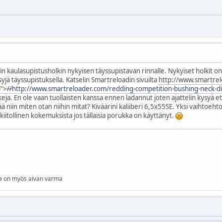
in kaulasupistusholkin nykyisen täyssupistavan rinnalle. Nykyiset holkit o
syjä täyssupistuksella. Katselin Smartreloadin sivuilta
http://www.smartrel
">
//
http://www.smartreloader.com/redding-competition-bushing-neck-d
eja. En ole vaan tuollaisten kanssa ennen ladannut joten ajattelin kysyä 
tää niin miten otan niihin mitat? Kiväärini kaliiberi 6,5x55SE. Yksi vaihtoeh
kiitollinen kokemuksista jos tällaisia porukka on käyttänyt.
 se on myös aivan varma