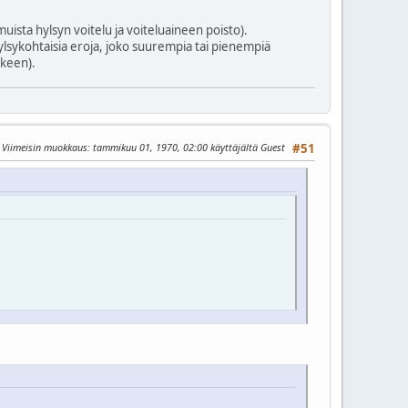
(muista hylsyn voitelu ja voiteluaineen poisto).
ylsykohtaisia eroja, joko suurempia tai pienempiä
lkeen).
Viimeisin muokkaus
: tammikuu 01, 1970, 02:00 käyttäjältä Guest
#51