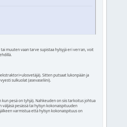
a tai muuten vaan tarve supistaa hylsyjä eri verran, voit
ehdillä.
 ekstraktori=ulosvetäjä). Sitten putsaat lukonpään ja
esti sulkuolat (asevaseliini).
een kun pesä on tyhjä). Nahkeuden on siis tarkoitus johtua
n väljäsä pesässä tai hylsyn kokonaispituuden
 jälkeen varmistua että hylsyn kokonaispituus on