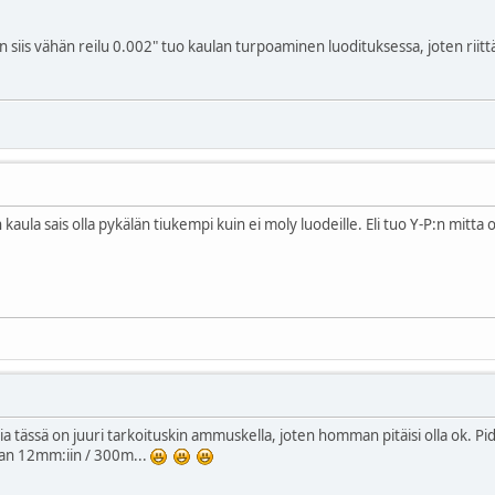
 siis vähän reilu 0.002" tuo kaulan turpoaminen luodituksessa, joten riitt
kaula sais olla pykälän tiukempi kuin ei moly luodeille. Eli tuo Y-P:n mitta o
ria tässä on juuri tarkoituskin ammuskella, joten homman pitäisi olla ok. Pid
an 12mm:iin / 300m...