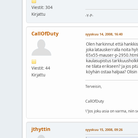
Viestit: 304
Kirjattu
-Y-P-
CallOfDuty
syyskuu 14, 2008, 16:40
Olen harkinnut että hankkis
joka latauskerralla noita hyl
65x55-mauser-p-2950.html
kaulasupistus tarkkuusholkk
ne tilata erikseen? Ja jos pi
Viestit: 44
köyhän ostaa halpaa? Olisin 
Kirjattu
Terveisin,
CallOfDuty
\"Jos joku asia on varma, niin
jthyttin
syyskuu 15, 2008, 09:26