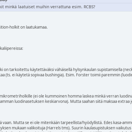
it minkä laatuiset muihin verrattuna esim. RCBS?
tion-holkit on laatukamaa.
kaliipereissa:
 on tarkoitettu käytettäväksi vähäisellä hylsynkaulan supistamisella (neck t
kaa (ts. ei käytetä sopivaa bushingia). Esim. Forster toimii paremmin (luod
mikrometriholkille (ei ole kummoinen homma laskea minkä verran luodinas
amman luodinasetuksen keskiarvona). Mutta saahan siitä maksaa extraa jos
itä vaan. Mutta se ei ole mitenkään tarpeellista/hyödyllistä. Edes kasa-am
ityksen mukaan valikoituja (Harrels tms). Suurin kaulasupistuksen vaikutus 