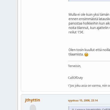
Mulla ei ole kuin yksi tämän 
ennen ensimmäistä latausker
panostaa holkkeihin kun aika
noita tilannut, kun ajattel
reilut 15€.
Olen tosin kuullut että noill
tilaamista.
Terveisin,
CallOfDuty
\"Jos joku asia on varma, niin
jthyttin
syyskuu 15, 2008, 23:14
Lainaus käyttäjältä: CallO