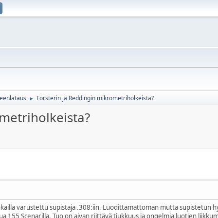
lleenlataus
Forsterin ja Reddingin mikrometriholkeista?
►
metriholkeista?
kailla varustettu supistaja .308:iin. Luodittamattoman mutta supistetun h
a 155 Scenarilla. Tuo on aivan riittävä tiukkuus ja ongelmia luotien liikkumi