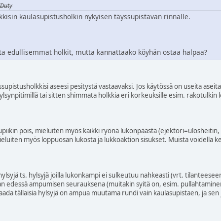
fDuty
kkisin kaulasupistusholkin nykyisen täyssupistavan rinnalle.
ilata edullisemmat holkit, mutta kannattaako köyhän ostaa halpaa?
yssupistusholkkisi aseesi pesitystä vastaavaksi. Jos käytössä on useita aseit
hylsynpitimillä tai sitten shimmata holkkia eri korkeuksille esim. rakotulkin l
kupiikin pois, mieluiten myös kaikki ryönä lukonpäästä (ejektori=ulosheitin,
luiten myös loppuosan lukosta ja lukkoaktion sisukset. Muista voidella kevy
 hylsyjä ts. hylsyjä joilla lukonkampi ei sulkeutuu nahkeasti (vrt. tilantees
 liian edessä ampumisen seurauksena (muitakin syitä on, esim. pullahtamine
ada tällaisia hylsyjä on ampua muutama rundi vain kaulasupistaen, ja sen