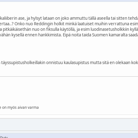
kaliiberin ase, ja hylsyt lataan on joko ammuttu tällä aseella tai sitten te
taa..? Onko nuo Reddingin holkit minkä laatuiset muihin verrattuna esim.
 pitkäikäisethän nuo on fiksulla käytöllä, ja esim luodinasetusholkkiin kyll
in vähän kysellä ennen hankkimista. Eipä noita taida Suomen kamaralta saad
a täyssupistusholkeillakin onnistuu kaulasupistus mutta sitä en olekaan koke
 se on myös aivan varma
fDuty