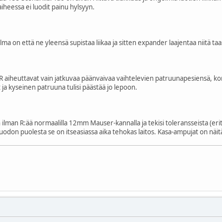
aiheessa ei luodit painu hylsyyn.
a on että ne yleensä supistaa liikaa ja sitten expander laajentaa niitä ta
aiheuttavat vain jatkuvaa päänvaivaa vaihtelevien patruunapesiensä, kom
ja kyseinen patruuna tulisi päästää jo lepoon.
n ilman R:ää normaalilla 12mm Mauser-kannalla ja tekisi toleransseista (erity
odon puolesta se on itseasiassa aika tehokas laitos. Kasa-ampujat on näitä 