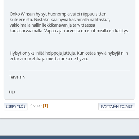
Onko Winsun hylsyt huonompia vai ei riippuu sitten
kriteereistä. Niistäkni saa hyviä kalvamalla nallitaskut,
vakioimalla nallin liekkikanavan ja tarvittaessa
kaulasorvaamalla. Vapaa-ajan arvosta on eri ihmisillä eri käsitys.
Hylsyt on yksi niitä helppoja juttuja. Kun ostaa hyviä hylsyjä niin
ei tarvi murehtia ja miettiä onko ne hyviä.
Terveisin,
HJu
Sivuja
1
SIIRRY YLÖS
KÄYTTÄJÄN TOIMET