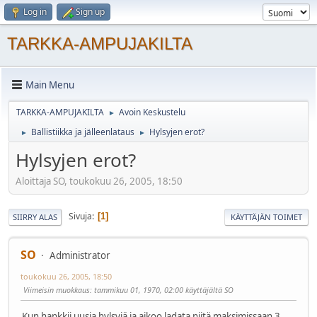
Log in
Sign up
TARKKA-AMPUJAKILTA
Main Menu
TARKKA-AMPUJAKILTA
Avoin Keskustelu
►
Ballistiikka ja jälleenlataus
Hylsyjen erot?
►
►
Hylsyjen erot?
Aloittaja SO, toukokuu 26, 2005, 18:50
Sivuja
1
SIIRRY ALAS
KÄYTTÄJÄN TOIMET
SO
Administrator
toukokuu 26, 2005, 18:50
Viimeisin muokkaus
: tammikuu 01, 1970, 02:00 käyttäjältä SO
Kun hankkii uusia hylsyjä ja aikoo ladata niitä maksimissaan 3