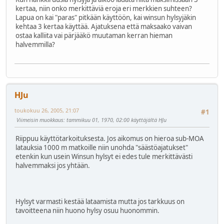
kertaa, niin onko merkittäviä eroja eri merkkien suhteen?
Lapua on kai "paras" pitkään käyttöön, kai winsun hylsyjäkin
kehtaa 3 kertaa käyttää. Ajatuksena että maksaako vaivan
ostaa kalliita vai pärjääkö muutaman kerran hieman
halvemmilla?
HJu
toukokuu 26, 2005, 21:07
#1
Viimeisin muokkaus
: tammikuu 01, 1970, 02:00 käyttäjältä HJu
Riippuu käyttötarkoituksesta. Jos aikomus on hieroa sub-MOA
latauksia 1000 m matkoille niin unohda "säästöajatukset"
etenkin kun usein Winsun hylsyt ei edes tule merkittävästi
halvemmaksi jos yhtään.
Hylsyt varmasti kestää lataamista mutta jos tarkkuus on
tavoitteena niin huono hylsy osuu huonommin.