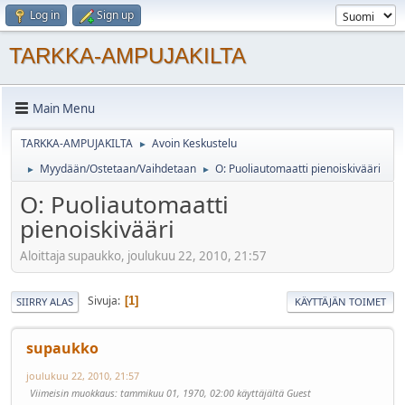
Log in
Sign up
TARKKA-AMPUJAKILTA
Main Menu
TARKKA-AMPUJAKILTA
Avoin Keskustelu
►
Myydään/Ostetaan/Vaihdetaan
O: Puoliautomaatti pienoiskivääri
►
►
O: Puoliautomaatti
pienoiskivääri
Aloittaja supaukko, joulukuu 22, 2010, 21:57
Sivuja
1
SIIRRY ALAS
KÄYTTÄJÄN TOIMET
supaukko
joulukuu 22, 2010, 21:57
Viimeisin muokkaus
: tammikuu 01, 1970, 02:00 käyttäjältä Guest