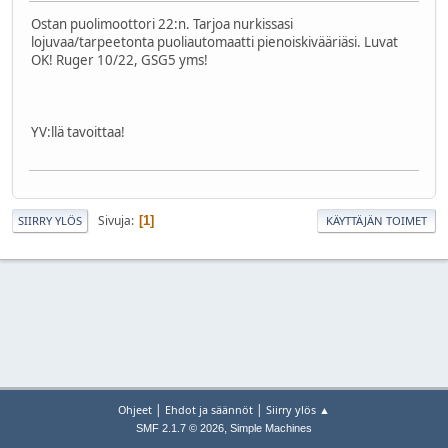
Ostan puolimoottori 22:n. Tarjoa nurkissasi
lojuvaa/tarpeetonta puoliautomaatti pienoiskivääriäsi. Luvat
OK! Ruger 10/22, GSG5 yms!
YV:llä tavoittaa!
Sivuja
1
SIIRRY YLÖS
KÄYTTÄJÄN TOIMET
|
|
Ohjeet
Ehdot ja säännöt
Siirry ylös ▲
,
SMF 2.1.7 © 2026
Simple Machines