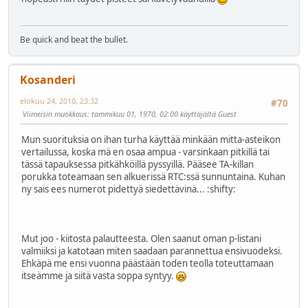
Be quick and beat the bullet.
Kosanderi
elokuu 24, 2010, 23:32
#70
Viimeisin muokkaus
: tammikuu 01, 1970, 02:00 käyttäjältä Guest
Mun suorituksia on ihan turha käyttää minkään mitta-asteikon
vertailussa, koska mä en osaa ampua - varsinkaan pitkillä tai
tässä tapauksessa pitkähköillä pyssyillä. Pääsee TA-killan
porukka toteamaan sen alkuerissä RTC:ssä sunnuntaina. Kuhan
ny sais ees numerot pidettyä siedettävinä...
:shifty:
Mut joo - kiitosta palautteesta. Olen saanut oman p-listani
valmiiksi ja katotaan miten saadaan parannettua ensivuodeksi.
Ehkäpä me ensi vuonna päästään toden teolla toteuttamaan
itseämme ja siitä vasta soppa syntyy.