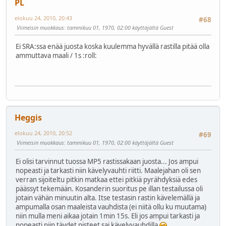
PL
elokuu 24, 2010, 20:43
#68
Viimeisin muokkaus
: tammikuu 01, 1970, 02:00 käyttäjältä Guest
Ei SRA:ssa enää juosta koska kuulemma hyvällä rastilla pitää olla
ammuttava maali / 1s
:roll:
Heggis
elokuu 24, 2010, 20:52
#69
Viimeisin muokkaus
: tammikuu 01, 1970, 02:00 käyttäjältä Guest
Ei olisi tarvinnut tuossa MP5 rastissakaan juosta... Jos ampui
nopeasti ja tarkasti niin kävelyvauhti riitti. Maalejahan oli sen
verran sijoiteltu pitkin matkaa ettei pitkiä pyrähdyksiä edes
päässyt tekemään. Kosanderin suoritus pe illan testailussa oli
jotain vähän minuutin alta. Itse testasin rastin kävelemällä ja
ampumalla osan maaleista vauhdista (ei niitä ollu ku muutama)
niin mulla meni aikaa jotain 1min 15s. Eli jos ampui tarkasti ja
nopeasti niin täydet pisteet sai kävelyvauhdilla