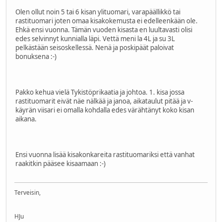
Olen ollut noin 5 tai 6 kisan ylituomari, varapäällikkö tai
rastituomari joten omaa kisakokemusta ei edelleenkään ole.
Ehkä ensi vuonna. Tämän vuoden kisasta en luultavasti olisi
edes selvinnyt kunnialla läpi. Vettä meni la 4L ja su 3L
pelkästään seisoskellessä. Nenä ja poskipäät paloivat
bonuksena
:-)
Pakko kehua vielä Tykistöprikaatia ja johtoa. 1. kisa jossa
rastituomarit eivät näe nälkää ja janoa, aikataulut pitää ja v-
käyrän viisari ei omalla kohdalla edes värähtänyt koko kisan
aikana.
Ensi vuonna lisää kisakonkareita rastituomariksi että vanhat
raakitkin pääsee kisaamaan
:-)
Terveisin,
HJu