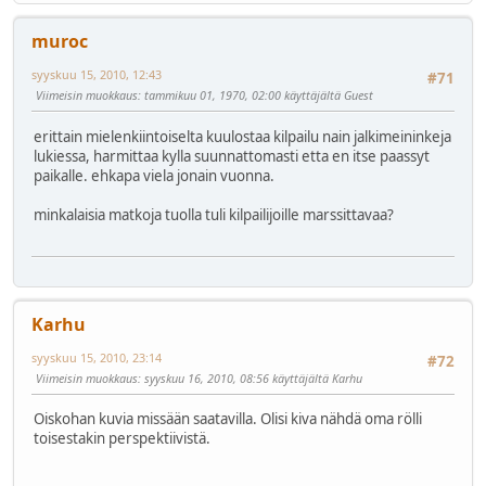
muroc
syyskuu 15, 2010, 12:43
#71
Viimeisin muokkaus
: tammikuu 01, 1970, 02:00 käyttäjältä Guest
erittain mielenkiintoiselta kuulostaa kilpailu nain jalkimeininkeja
lukiessa, harmittaa kylla suunnattomasti etta en itse paassyt
paikalle. ehkapa viela jonain vuonna.
minkalaisia matkoja tuolla tuli kilpailijoille marssittavaa?
Karhu
syyskuu 15, 2010, 23:14
#72
Viimeisin muokkaus
: syyskuu 16, 2010, 08:56 käyttäjältä Karhu
Oiskohan kuvia missään saatavilla. Olisi kiva nähdä oma rölli
toisestakin perspektiivistä.