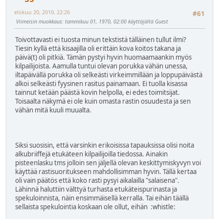
elokuu 20, 2010, 22:26
#61
Viimeisin muokkaus
: tammikuu 01, 1970, 02:00 käyttäjältä Guest
Toivottavasti ei tuosta minun tekstistä tälläinen tullut ilmi?
Tiesin kyllä että kisaajilla oli erittäin kova koitos takana ja
päivä(t) oli pitkiä. Tämän pystyi hyvin huomaamaankin myös
kilpailijoista. Aamulla tuntui olevan porukka vähän unessa,
iltapäivällä porukka oli selkeästi virkeimmillään ja loppupäivästä
alkoi selkeästi fyysinen rasitus painamaan. Ei tuolla kisassa
tainnut ketään päästä kovin helpolla, ei edes toimitsijat.
Toisaalta näkymä ei ole kuin omasta rastin osuudesta ja sen
vähän mitä kuuli muualta.
Siksi suosisin, että varsinkin erikoisissa tapauksissa olisi noita
alkubriiffejä etukäteen kilpailijoilla tiedossa. Ainakin
pisteenlasku tms jolloin sen jäljellä olevan keskittymiskyvyn voi
käyttää rastisuoritukseen mahdollisimman hyvin. Tällä kertaa
oli vain päätös että koko rasti pysyi aikalailla "salaisena".
Lähinnä haluttiin välttyä turhasta etukäteispurinasta ja
spekuloinnista, näin ensimmäisellä kerralla. Tai eihän täällä
sellaista spekulointia koskaan ole ollut, eihän
:whistle: