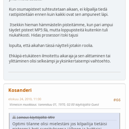
Kun osumapisteet suhteutetaan aikaan, ei kilpailija tiedä
rastipisteitään ennen kuin kaikki ovat sen ampuneet läpi.
Itsekkin hieman hämmästelin pisteitämme, kun pari ampui
täydet pisteet MP5:llä, mutta loppupisteitä kuitenkin tuli
niukahkosti. Hidas prosessori toki tajusi
lopulta, että aikahan tässä näytteli jotakin roolia.
Ehkäpä etukäteen ilmoitettu aikaraja ja sen alittaminen tai
ylittäminen olisi selkeämpi ja yksinkertaisempi vaihtoehto.
Kosanderi
elokuu 24, 2010, 11:00
#66
Viimeisin muokkaus
: tammikuu 01, 1970, 02:00 käyttäjältä Guest
Lainaus käyttäjältä: MVe
Optimi tilanne olisi mielestäni jos kilpailija tietäisi
pisteensä heti suorituksensa jälkeen ja kuittaisi