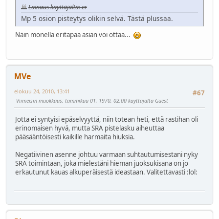
Lainaus käyttäjältä: er
Mp 5 osion pisteytys olikin selvä. Tästä plussaa.
Näin monella eritapaa asian voi ottaa...
MVe
elokuu 24, 2010, 13:41
#67
Viimeisin muokkaus
: tammikuu 01, 1970, 02:00 käyttäjältä Guest
Jotta ei syntyisi epäselvyyttä, niin totean heti, että rastihan oli
erinomaisen hyvä, mutta SRA pistelasku aiheuttaa
pääsääntöisesti kaikille harmaita hiuksia.
Negatiivinen asenne johtuu varmaan suhtautumisestani nyky
SRA toimintaan, joka mielestäni hieman juoksukisana on jo
erkautunut kauas alkuperäisestä ideastaan. Valitettavasti
:lol: