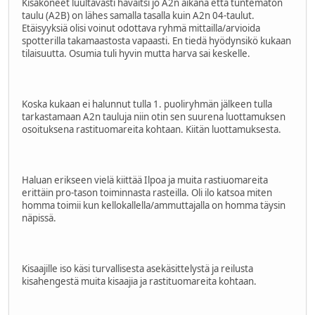
Kisakoneet luultavasti havaitsi jo A2n aikana että tuntematon
taulu (A2B) on lähes samalla tasalla kuin A2n 04-taulut.
Etäisyyksiä olisi voinut odottava ryhmä mittailla/arvioida
spotterilla takamaastosta vapaasti. En tiedä hyödynsikö kukaan
tilaisuutta. Osumia tuli hyvin mutta harva sai keskelle.
Koska kukaan ei halunnut tulla 1. puoliryhmän jälkeen tulla
tarkastamaan A2n tauluja niin otin sen suurena luottamuksen
osoituksena rastituomareita kohtaan. Kiitän luottamuksesta.
Haluan erikseen vielä kiittää Ilpoa ja muita rastiuomareita
erittäin pro-tason toiminnasta rasteilla. Oli ilo katsoa miten
homma toimii kun kellokallella/ammuttajalla on homma täysin
näpissä.
Kisaajille iso käsi turvallisesta asekäsittelystä ja reilusta
kisahengestä muita kisaajia ja rastituomareita kohtaan.