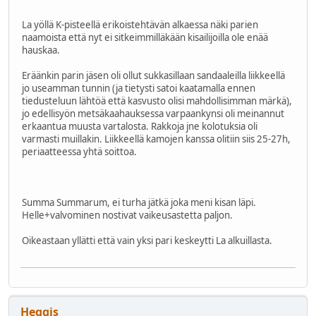
La yöllä K-pisteellä erikoistehtävän alkaessa näki parien
naamoista että nyt ei sitkeimmilläkään kisailijoilla ole enää
hauskaa.
Eräänkin parin jäsen oli ollut sukkasillaan sandaaleilla liikkeellä
jo useamman tunnin (ja tietysti satoi kaatamalla ennen
tiedusteluun lähtöä että kasvusto olisi mahdollisimman märkä),
jo edellisyön metsäkaahauksessa varpaankynsi oli meinannut
erkaantua muusta vartalosta. Rakkoja jne kolotuksia oli
varmasti muillakin. Liikkeellä kamojen kanssa olitiin siis 25-27h,
periaatteessa yhtä soittoa.
Summa Summarum, ei turha jätkä joka meni kisan läpi.
Helle+valvominen nostivat vaikeusastetta paljon.
Oikeastaan yllätti että vain yksi pari keskeytti La alkuillasta.
Heggis