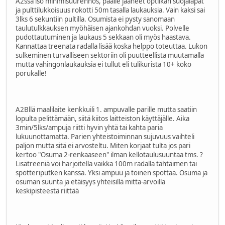
A2ssa iso minimisuurennos, päälle jääneet optiikan suojaläpät
ja pulttilukkoisuus rokotti 50m tasalla laukauksia. Vain kaksi sai
3lks 6 sekuntiin pultilla. Osumista ei pysty sanomaan
taulutulkkauksen myöhäisen ajankohdan vuoksi. Polvelle
pudottautuminen ja laukaus 5 sekkaan oli myös haastava.
Kannattaa treenata radalla lisää koska helppo toteuttaa. Lukon
sulkeminen turvalliseen sektoriin oli puutteellista muutamalla
mutta vahingonlaukauksia ei tullut eli tulikurista 10+ koko
porukalle!
A2Bllä maalilaite kenkkuili 1. ampuvalle parille mutta saatiin
lopulta pelittämään, siitä kiitos laitteiston käyttäjälle. Aika
3min/5lks/ampuja riitti hyvin yhtä tai kahta paria
lukuunottamatta. Parien yhteistoiminnan sujuvuus vaihteli
paljon mutta sitä ei arvosteltu. Miten korjaat tulta jos pari
kertoo "Osuma 2-renkaaseen" ilman kellotaulusuuntaa tms. ?
Lisätreeniä voi harjoitella vaikka 100m radalla tähtäimen tai
spotteriputken kanssa. Yksi ampuu ja toinen spottaa. Osuma ja
osuman suunta ja etäisyys yhteisillä mitta-arvoilla
keskipisteestä riittää