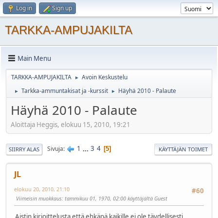
Log in
Sign up
TARKKA-AMPUJAKILTA
Main Menu
TARKKA-AMPUJAKILTA
Avoin Keskustelu
►
Tarkka-ammuntakisat ja -kurssit
Häyhä 2010 - Palaute
►
►
Häyhä 2010 - Palaute
Aloittaja Heggis, elokuu 15, 2010, 19:21
1
...
3
4
Sivuja
5
SIIRRY ALAS
KÄYTTÄJÄN TOIMET
JL
elokuu 20, 2010, 21:10
#60
Viimeisin muokkaus
: tammikuu 01, 1970, 02:00 käyttäjältä Guest
Aistin kirjoittelusta että ehkäpä kaikille ei ole täydellisesti