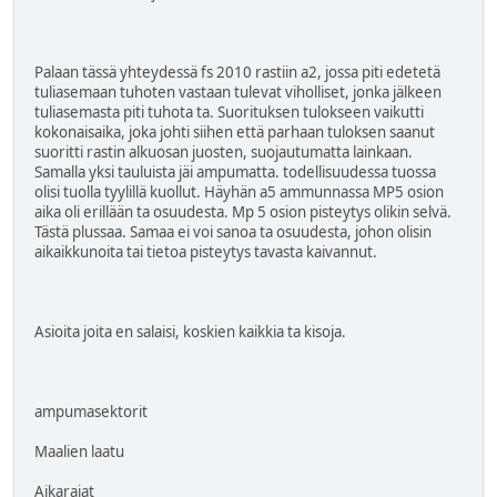
Palaan tässä yhteydessä fs 2010 rastiin a2, jossa piti edetetä
tuliasemaan tuhoten vastaan tulevat viholliset, jonka jälkeen
tuliasemasta piti tuhota ta. Suorituksen tulokseen vaikutti
kokonaisaika, joka johti siihen että parhaan tuloksen saanut
suoritti rastin alkuosan juosten, suojautumatta lainkaan.
Samalla yksi tauluista jäi ampumatta. todellisuudessa tuossa
olisi tuolla tyylillä kuollut. Häyhän a5 ammunnassa MP5 osion
aika oli erillään ta osuudesta. Mp 5 osion pisteytys olikin selvä.
Tästä plussaa. Samaa ei voi sanoa ta osuudesta, johon olisin
aikaikkunoita tai tietoa pisteytys tavasta kaivannut.
Asioita joita en salaisi, koskien kaikkia ta kisoja.
ampumasektorit
Maalien laatu
Aikarajat