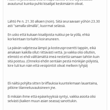
avautunut kuinka puhki kisailijat keskimäärin olivat.
Lähtö Pe n. 21.30 alkaen (noin). Siitä seuraavaan yöhön 23.30
asti "samalla silmällä", kuormat selässä.
En usko että kukaan kisailijoista nukkui pe-la yöllä, ehkä
korkeintaan torkahti koiranuneen.
La päivän valjetessa lämpö ja kosteusprosentti tappiin, eikä
ainakaan kaikilla ollut riittävästi vettä. Ja vaikka olisi ollutkin,
elimistö ei ehdi välttämättä imeä nestettä samaan tahtiin kuin
sitä poistuu. (Onneksi ehdin sentään pestä mönkijän pölyistä,
kire tuli kun näin että vesipöntöt olivat melkein tyhjiä)
Eli näiltä pohjilta sitten briiffauksia kuuntelemaan lauantaina,
pitkine tilannekuvauksineen jne.
Ei mikään ihme että epäselvyyksiä syntyi, vaikka asioita olisi
selvästi (kaiken muun asian seassa) sanottukin.