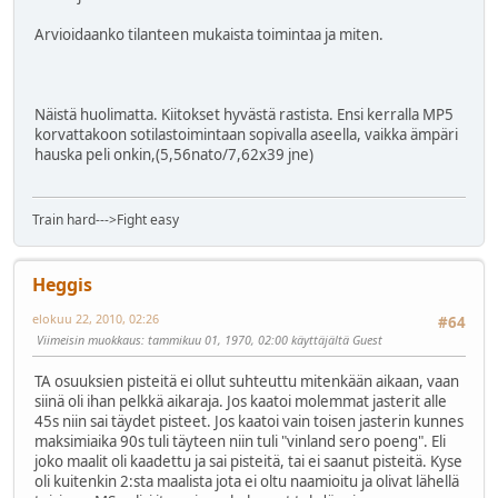
Arvioidaanko tilanteen mukaista toimintaa ja miten.
Näistä huolimatta. Kiitokset hyvästä rastista. Ensi kerralla MP5
korvattakoon sotilastoimintaan sopivalla aseella, vaikka ämpäri
hauska peli onkin,(5,56nato/7,62x39 jne)
Train hard--->Fight easy
Heggis
elokuu 22, 2010, 02:26
#64
Viimeisin muokkaus
: tammikuu 01, 1970, 02:00 käyttäjältä Guest
TA osuuksien pisteitä ei ollut suhteuttu mitenkään aikaan, vaan
siinä oli ihan pelkkä aikaraja. Jos kaatoi molemmat jasterit alle
45s niin sai täydet pisteet. Jos kaatoi vain toisen jasterin kunnes
maksimiaika 90s tuli täyteen niin tuli "vinland sero poeng". Eli
joko maalit oli kaadettu ja sai pisteitä, tai ei saanut pisteitä. Kyse
oli kuitenkin 2:sta maalista jota ei oltu naamioitu ja olivat lähellä