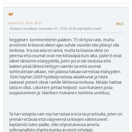
er
elokuu 22, 2010, 00:27
#63
Viimeisin muokkaus
: tammikuu 01, 1970, 02:00 käyttäjältä Guest
heggiksen kommenttehin palaten. T5 oli hyvä rasti, mutta
arvioinnin kriteenä olleen ajan suhde osumiin olisi pitänyt olla
tiedossa. Sra:ssa asia on selvä, mutta ta kisassa olete on
yleensä että osumat ovat merkittäväpiä kuin aika. Jasterit eivät
olleet lähisomo etäisyydellä, joten jos ei ole tiedossa että
laakien pitää lähteä tiettyyn raamiin tai että osumat
suhteutetaan aikaan, niin pääosa haluaa varmistaa etäisyyden.
Esim häyhän 2009 hyökkäyrastissa aikaikkunat ja niistä
saatavat pisteet olivat rastille lähtiessä tiedossa. Mitään haittaa
tästä ei ollut. Liika kiire johtaa helposti suoritukseen jossa
suojautuminen ja tilanteen mukainen toiminta unohtuu.
Ta harrastajista vain osa harrastaa sra:ta tai practicalia, joten on
ymmärrettävää että väsyneenä ta kisojen vakiintuneet
käytännöt tulee päälle, ellei ohjeistuksessa anneta
selkosanallista ohjetta kuinka arviointi tehdään.