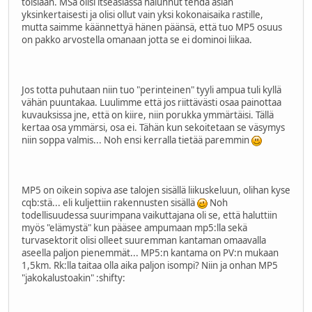
toisiaan. MSa olisi itseasiassa halunnut tehdä asian
yksinkertaisesti ja olisi ollut vain yksi kokonaisaika rastille,
mutta saimme käännettyä hänen päänsä, että tuo MP5 osuus
on pakko arvostella omanaan jotta se ei dominoi liikaa.
Jos totta puhutaan niin tuo "perinteinen" tyyli ampua tuli kyllä
vähän puuntakaa. Luulimme että jos riittävästi osaa painottaa
kuvauksissa jne, että on kiire, niin porukka ymmärtäisi. Tällä
kertaa osa ymmärsi, osa ei. Tähän kun sekoitetaan se väsymys
niin soppa valmis... Noh ensi kerralla tietää paremmin
MP5 on oikein sopiva ase talojen sisällä liikuskeluun, olihan kyse
cqb:stä... eli kuljettiin rakennusten sisällä
Noh
todellisuudessa suurimpana vaikuttajana oli se, että haluttiin
myös "elämystä" kun pääsee ampumaan mp5:lla sekä
turvasektorit olisi olleet suuremman kantaman omaavalla
aseella paljon pienemmät... MP5:n kantama on PV:n mukaan
1,5km. Rk:lla taitaa olla aika paljon isompi? Niin ja onhan MP5
"jakokalustoakin"
:shifty: