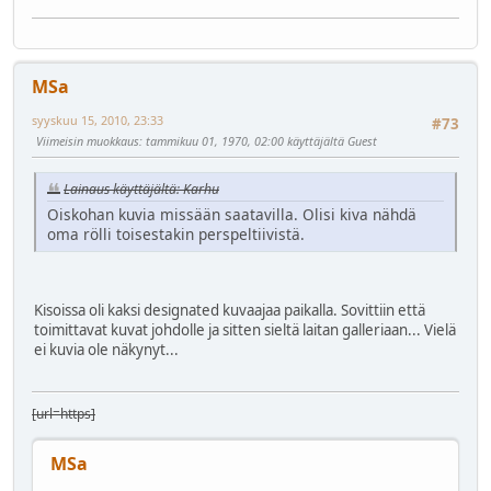
MSa
syyskuu 15, 2010, 23:33
#73
Viimeisin muokkaus
: tammikuu 01, 1970, 02:00 käyttäjältä Guest
Lainaus käyttäjältä: Karhu
Oiskohan kuvia missään saatavilla. Olisi kiva nähdä
oma rölli toisestakin perspeltiivistä.
Kisoissa oli kaksi designated kuvaajaa paikalla. Sovittiin että
toimittavat kuvat johdolle ja sitten sieltä laitan galleriaan... Vielä
ei kuvia ole näkynyt...
[url=https]
MSa