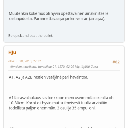
Muutenkin kokemus oli hyvin opettavainen ainakin itselle
rastinpidosta. Parannettavaa jäi jonkin verran (aina jää).
Be quick and beat the bullet.
HJu
elokuu 20, 2010, 22:32
#62
Viimeisin muokkaus
: tammikuu 01, 1970, 02:00 käyttäjältä Guest
A1, A2 ja A2B rastien vetäjänä pari havaintoa.
A1lla rasvalaukaus savikiekkoon meni useimmilla oikealta ohi
10-30cm. Korot oli hyvin mutta ilmeisesti tuulta arvioitiin
todellista paljon enemmän. 3 osui ja 35 ampui ohi.