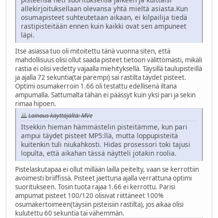
allekirjoituksellaan olevansa yhtä mieltä asiasta.Kun
osumapisteet suhteutetaan aikaan, ei kilpailija tiedä
rastipisteitään ennen kuin kaikki ovat sen ampuneet
läpi.
Itse asiassa tuo oli mitoitettu tänä vuonna siten, että
mahdollisuus olisi ollut saada pisteet tietoon välittömästi, mikäli
rastia ei olisi vedetty vajaalla miehityksellä. Täysillä taulupisteillä
ja ajalla 72 sekuntia(tai parempi) sai rastilta täydet pisteet.
Optimi osumakerroin 1.66 oli testattu edellisenä iltana
ampumalla. Sattumalta tähän ei päässyt kuin yksi pari ja sekin
rimaa hipoen.
Lainaus käyttäjältä: MVe
Itsekkin hieman hämmästelin pisteitämme, kun pari
ampui täydet pisteet MP5:llä, mutta loppupisteitä
kuitenkin tuli niukahkosti. Hidas prosessori toki tajusi
lopulta, että aikahan tässä näytteli jotakin roolia.
Pistelaskutapaa ei ollut millään lailla peitelty, vaan se kerrottiin
avoimesti briiffissä. Pisteet jaettuna ajalla verrattuna optimi
suoritukseen. Tosin tuota rajaa 1.66 ei kerrottu. Parisi
ampumat pisteet 100/120 olisivat riittäneet 100%
osumakertoimeen(täysiin pisteisiin rastilta), jos aikaa olisi
kulutettu 60 sekuntia tai vähemmän.