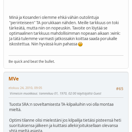
Minä ja Kosanderi olemme ehkä vähän outolintuja
"perinteiseen" TA porukkaan nähden. Meille tarkkuus on toki
tärkeätä, mutta niin on nopeuskin. Tavoite on löytää se
optimaalinen tarkkuus mahdollisimman nopeaan aikaan
:wink:
Ja tätä tulemme varmasti jatkossakin koittaa saada porukalle
iskostettua. Niin hyvässä kuin pahassa
Be quick and beat the bullet.
MVe
elokuu 24, 2010, 09:05
#65
Viimeisin muokkaus
: tammikuu 01, 1970, 02:00 käyttäjältä Guest
Tuosta SRA:n soveltamisesta TA-kilpailuihin voi olla montaa
mieltä.
Optimi tilanne olisi mielestäni jos kilpailija tietäisi pisteensä heti
suorituksensa jälkeen ja kuittaisi allekirjoituksellaan olevansa
yhtä mieltä asiasta.