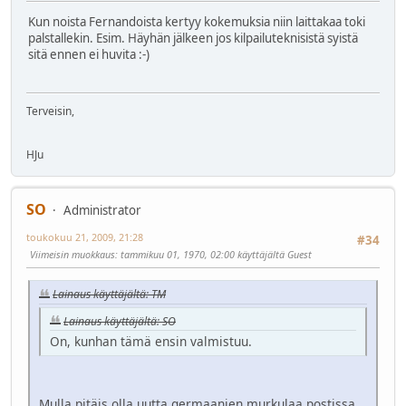
Kun noista Fernandoista kertyy kokemuksia niin laittakaa toki
palstallekin. Esim. Häyhän jälkeen jos kilpailuteknisistä syistä
sitä ennen ei huvita
:-)
Terveisin,
HJu
SO
Administrator
toukokuu 21, 2009, 21:28
#34
Viimeisin muokkaus
: tammikuu 01, 1970, 02:00 käyttäjältä Guest
Lainaus käyttäjältä: TM
Lainaus käyttäjältä: SO
On, kunhan tämä ensin valmistuu.
Mulla pitäis olla uutta germaanien murkulaa postissa