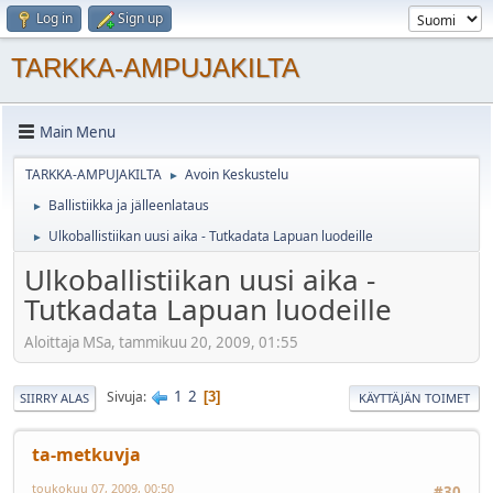
Log in
Sign up
TARKKA-AMPUJAKILTA
Main Menu
TARKKA-AMPUJAKILTA
Avoin Keskustelu
►
Ballistiikka ja jälleenlataus
►
Ulkoballistiikan uusi aika - Tutkadata Lapuan luodeille
►
Ulkoballistiikan uusi aika -
Tutkadata Lapuan luodeille
Aloittaja MSa, tammikuu 20, 2009, 01:55
1
2
Sivuja
3
SIIRRY ALAS
KÄYTTÄJÄN TOIMET
ta-metkuvja
toukokuu 07, 2009, 00:50
#30