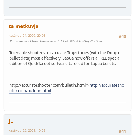
ta-metkuvja
kesäkuu 24, 2009, 20:06
#40
Viimeisin muokkaus
: tammikuu 01, 1970, 02:00 käyttäjältä Guest
To enable shooters to calculate Trajectories (with the Doppler
bullet data) most effectively, Lapua now offers a FREE special
edition of QuickTarget software tailored for Lapua bullets.
http://accurateshooter.com/bulletin.html">
http://accuratesho
oter.com/bulletin.html
JL
kesäkuu 25, 2009, 10:08
#41