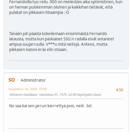
Fernandoilla tuo reilu .900 on mielestäni aika optimistinen, kun
on hieman pulskemman oloinen ja kaikkihan tietävät, että
pulskat on pikkasen hitaampia
:-D
Tänään piti päästä kokeilemaan ensimmäistä Fernando
latausta, mutta kun paskiaiset SSG:n radalla eivät antaneet
ampua suujarruulla. V***u mitä neitejä. Anteex, mutta
pikkasen kasvoi eräs elin otsaan.
SO
Administrator
toukokuu 24, 2009, 19:09
#36
Viimeisin muokkaus
: tammikuu 01, 1970, 02:00 käyttäjältä Guest
No saa kai sen jarrun kierrettyä pois, neiti
:lol: