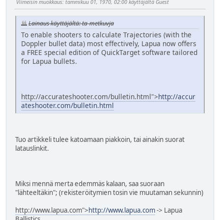
Viimeisin muokkaus
: tammikuu 01, 1970, 02:00 käyttäjältä Guest
Lainaus käyttäjältä: ta-metkuvja
To enable shooters to calculate Trajectories (with the
Doppler bullet data) most effectively, Lapua now offers
a FREE special edition of QuickTarget software tailored
for Lapua bullets.
http://accurateshooter.com/bulletin.html">
http://accur
ateshooter.com/bulletin.html
Tuo artikkeli tulee katoamaan piakkoin, tai ainakin suorat
latauslinkit.
Miksi mennä merta edemmäs kalaan, saa suoraan
"lähteeltäkin"; (rekisteröitymien tosin vie muutaman sekunnin)
http://www.lapua.com">
http://www.lapua.com
-> Lapua
Ballistics