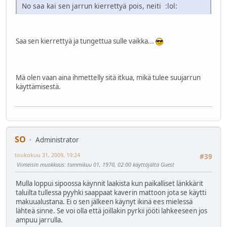
No saa kai sen jarrun kierrettyä pois, neiti
:lol:
Saa sen kierrettyä ja tungettua sulle vaikka...
Mä olen vaan aina ihmettelly sitä itkua, mikä tulee suujarrun
käyttämisestä.
SO
Administrator
toukokuu 31, 2009, 19:24
#39
Viimeisin muokkaus
: tammikuu 01, 1970, 02:00 käyttäjältä Guest
Mulla loppui sipoossa käynnit laakista kun paikalliset länkkärit
taluilta tullessa pyyhki saappaat kaverin mattoon jota se käytti
makuualustana. Ei o sen jälkeen käynyt ikinä ees mielessä
lähteä sinne. Se voi olla että joillakin pyrkii jööti lahkeeseen jos
ampuu jarrulla.