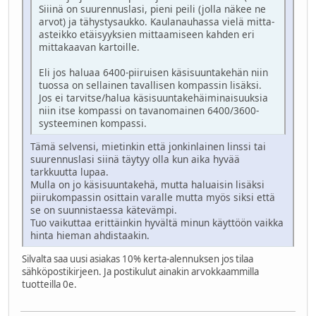
Siiinä on suurennuslasi, pieni peili (jolla näkee ne
arvot) ja tähystysaukko. Kaulanauhassa vielä mitta-
asteikko etäisyyksien mittaamiseen kahden eri
mittakaavan kartoille.
Eli jos haluaa 6400-piiruisen käsisuuntakehän niin
tuossa on sellainen tavallisen kompassin lisäksi.
Jos ei tarvitse/halua käsisuuntakehäiminaisuuksia
niin itse kompassi on tavanomainen 6400/3600-
systeeminen kompassi.
Tämä selvensi, mietinkin että jonkinlainen linssi tai
suurennuslasi siinä täytyy olla kun aika hyvää
tarkkuutta lupaa.
Mulla on jo käsisuuntakehä, mutta haluaisin lisäksi
piirukompassin osittain varalle mutta myös siksi että
se on suunnistaessa kätevämpi.
Tuo vaikuttaa erittäinkin hyvältä minun käyttöön vaikka
hinta hieman ahdistaakin.
Silvalta saa uusi asiakas 10% kerta-alennuksen jos tilaa
sähköpostikirjeen. Ja postikulut ainakin arvokkaammilla
tuotteilla 0e.