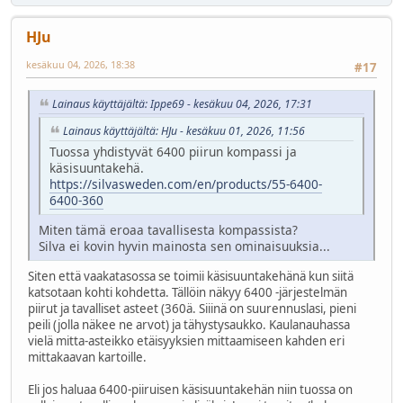
HJu
kesäkuu 04, 2026, 18:38
#17
Lainaus käyttäjältä: Ippe69 - kesäkuu 04, 2026, 17:31
Lainaus käyttäjältä: HJu - kesäkuu 01, 2026, 11:56
Tuossa yhdistyvät 6400 piirun kompassi ja
käsisuuntakehä.
https://silvasweden.com/en/products/55-6400-
6400-360
Miten tämä eroaa tavallisesta kompassista?
Silva ei kovin hyvin mainosta sen ominaisuuksia...
Siten että vaakatasossa se toimii käsisuuntakehänä kun siitä
katsotaan kohti kohdetta. Tällöin näkyy 6400 -järjestelmän
piirut ja tavalliset asteet (360ä. Siiinä on suurennuslasi, pieni
peili (jolla näkee ne arvot) ja tähystysaukko. Kaulanauhassa
vielä mitta-asteikko etäisyyksien mittaamiseen kahden eri
mittakaavan kartoille.
Eli jos haluaa 6400-piiruisen käsisuuntakehän niin tuossa on