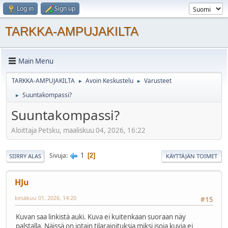
Log in
Sign up
TARKKA-AMPUJAKILTA
Main Menu
TARKKA-AMPUJAKILTA
Avoin Keskustelu
Varusteet
►
►
Suuntakompassi?
►
Suuntakompassi?
Aloittaja Petsku, maaliskuu 04, 2026, 16:22
1
Sivuja
2
SIIRRY ALAS
KÄYTTÄJÄN TOIMET
HJu
kesäkuu 01, 2026, 14:20
#15
Kuvan saa linkistä auki. Kuva ei kuitenkaan suoraan näy
palstalla. Näissä on jotain tilarajoituksia miksi isoja kuvia ei