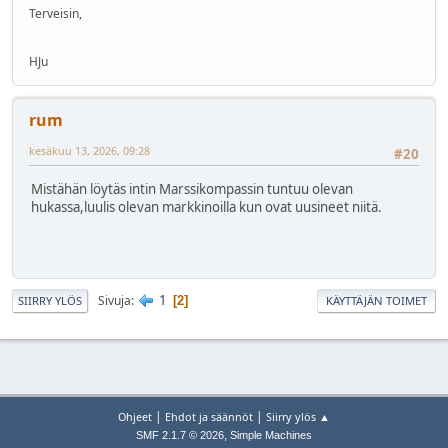
Terveisin,
HJu
rum
kesäkuu 13, 2026, 09:28
#20
Mistähän löytäs intin Marssikompassin tuntuu olevan
hukassa,luulis olevan markkinoilla kun ovat uusineet niitä.
1
Sivuja
2
SIIRRY YLÖS
KÄYTTÄJÄN TOIMET
|
|
Ohjeet
Ehdot ja säännöt
Siirry ylös ▲
,
SMF 2.1.7 © 2026
Simple Machines