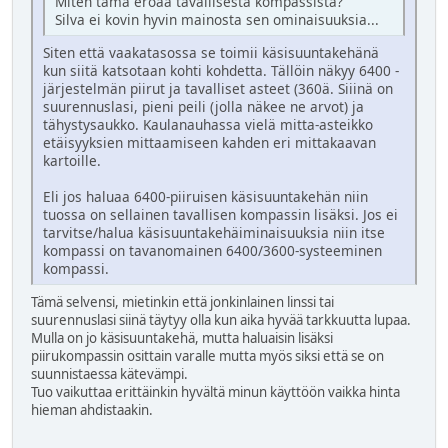
Miten tämä eroaa tavallisesta kompassista?
Silva ei kovin hyvin mainosta sen ominaisuuksia...
Siten että vaakatasossa se toimii käsisuuntakehänä
kun siitä katsotaan kohti kohdetta. Tällöin näkyy 6400 -
järjestelmän piirut ja tavalliset asteet (360ä. Siiinä on
suurennuslasi, pieni peili (jolla näkee ne arvot) ja
tähystysaukko. Kaulanauhassa vielä mitta-asteikko
etäisyyksien mittaamiseen kahden eri mittakaavan
kartoille.
Eli jos haluaa 6400-piiruisen käsisuuntakehän niin
tuossa on sellainen tavallisen kompassin lisäksi. Jos ei
tarvitse/halua käsisuuntakehäiminaisuuksia niin itse
kompassi on tavanomainen 6400/3600-systeeminen
kompassi.
Tämä selvensi, mietinkin että jonkinlainen linssi tai
suurennuslasi siinä täytyy olla kun aika hyvää tarkkuutta lupaa.
Mulla on jo käsisuuntakehä, mutta haluaisin lisäksi
piirukompassin osittain varalle mutta myös siksi että se on
suunnistaessa kätevämpi.
Tuo vaikuttaa erittäinkin hyvältä minun käyttöön vaikka hinta
hieman ahdistaakin.