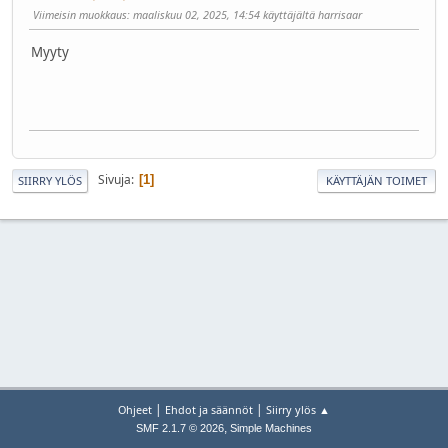
Viimeisin muokkaus
: maaliskuu 02, 2025, 14:54 käyttäjältä harrisaar
Myyty
Sivuja
1
SIIRRY YLÖS
KÄYTTÄJÄN TOIMET
|
|
Ohjeet
Ehdot ja säännöt
Siirry ylös ▲
,
SMF 2.1.7 © 2026
Simple Machines