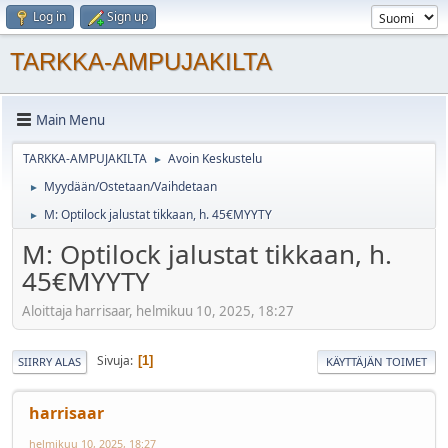
Log in
Sign up
TARKKA-AMPUJAKILTA
Main Menu
TARKKA-AMPUJAKILTA
Avoin Keskustelu
►
Myydään/Ostetaan/Vaihdetaan
►
M: Optilock jalustat tikkaan, h. 45€MYYTY
►
M: Optilock jalustat tikkaan, h.
45€MYYTY
Aloittaja harrisaar, helmikuu 10, 2025, 18:27
Sivuja
1
SIIRRY ALAS
KÄYTTÄJÄN TOIMET
harrisaar
helmikuu 10, 2025, 18:27