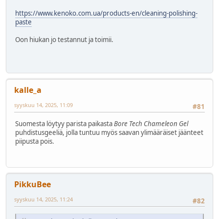
https://www.kenoko.com.ua/products-en/cleaning-polishing-
paste
Oon hiukan jo testannut ja toimii.
kalle_a
syyskuu 14, 2025, 11:09
#81
Suomesta löytyy parista paikasta
Bore Tech Chameleon Gel
puhdistusgeeliä, jolla tuntuu myös saavan ylimääräiset jäänteet
piipusta pois.
PikkuBee
syyskuu 14, 2025, 11:24
#82