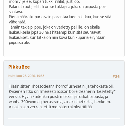
moni viljelee, kupari tukkii rihlat, just joo.
Palanut ruuti, eli hiili on se tukkija ja joka on piipusta pois
saatava.
Pieni määrä kuparia vain parantaa luodin kitkaa, kun se sitä
vähentää.
Tämän takia piippu, joka on vedetty peilille, on ekalla
laukauksella jopa 30 m/s hitaampi kuin sitä seuraavat
laukaukset, kun kitka on niin kova kun kuparia ei yhtään
piipussa ole.
PikkuBee
huhtikuu 26, 2026, 10:33
#86
Tilasin sitten Thossoclean/Thorroflush-setin, ja tehokasta oli.
Kyseinen litku on ilmeisesti Iosson bore cleanerin "kesytetty"
versio. Hyvin kuitenkin poisti moskat ja roskat piipusta, ja
wanha 300winmag heräsi vielä, ainakin hetkeksi, henkeen.
Ainakin sen verran, että metsätorrakoksi riittää.