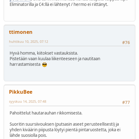
Eliminatorilla ja C4:llä ei lähtenyt / hermo ei riittänyt.
ttimonen
huhtikuu 10, 2025, 07:12
#76
Hyvä homma, kiitokset vastauksista.
Pistetään vaan kuulaa liikenteeseen ja nautitaan
harrastamisesta
PikkuBee
syyskuu 14, 2025, 07:48
#77
Pahoittelut hautarauhan rikkomisesta.
Suoritin suursiivouksen (putsasin aseet perusteellisesti) ja
yhden kiväärin piipusta löytyi pientä pintaruostetta, joka ei
lähde suosiolla pois.