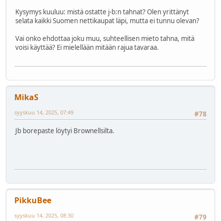
Kysymys kuuluu: mistä ostatte j-b:n tahnat? Olen yrittänyt
selata kaikki Suomen nettikaupat läpi, mutta ei tunnu olevan?
Vai onko ehdottaa joku muu, suhteellisen mieto tahna, mitä
voisi käyttää? Ei mielellään mitään rajua tavaraa.
MikaS
syyskuu 14, 2025, 07:49
#78
Jb borepaste löytyi Brownellsilta.
PikkuBee
syyskuu 14, 2025, 08:30
#79