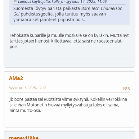
Lainaus käyttäjältä: kalle_a - syyskuu 14, 2025, 11:09
Suomesta löytyy parista paikasta
Bore Tech Chameleon
Gel
puhdistusgeeliä, jolla tuntuu myös saavan
ylimääräiset jäänteet piipusta pois.
Tehokasta kuparille ja muulle moskalle se on kylläkin. Mutta nyt
tarttes jotain hienosti kiillottavaa, että saisi ne ruosteenalut
pois
AMa2
syyskuu 15, 2025, 12:47
#83
Jb bore pastaa sai Ruotsista viime syksynä. Kokeilin verrokkina
sille ihan Motonetin hiovaa myllytysvahaa ja tulos oli sama,
hinta murto-osa.
mepayUlike