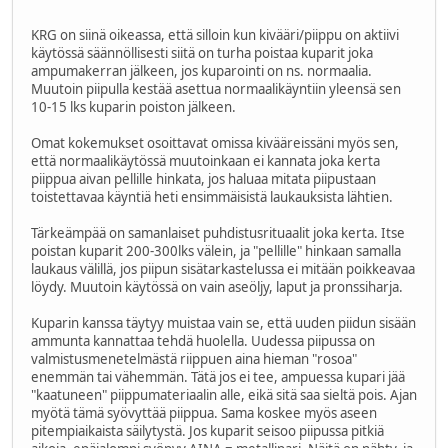
KRG on siinä oikeassa, että silloin kun kivääri/piippu on aktiivi
käytössä säännöllisesti siitä on turha poistaa kuparit joka
ampumakerran jälkeen, jos kuparointi on ns. normaalia.
Muutoin piipulla kestää asettua normaalikäyntiin yleensä sen
10-15 lks kuparin poiston jälkeen.
Omat kokemukset osoittavat omissa kivääreissäni myös sen,
että normaalikäytössä muutoinkaan ei kannata joka kerta
piippua aivan pellille hinkata, jos haluaa mitata piipustaan
toistettavaa käyntiä heti ensimmäisistä laukauksista lähtien.
Tärkeämpää on samanlaiset puhdistusrituaalit joka kerta. Itse
poistan kuparit 200-300lks välein, ja "pellille" hinkaan samalla
laukaus välillä, jos piipun sisätarkastelussa ei mitään poikkeavaa
löydy. Muutoin käytössä on vain aseöljy, laput ja pronssiharja.
Kuparin kanssa täytyy muistaa vain se, että uuden piidun sisään
ammunta kannattaa tehdä huolella. Uudessa piipussa on
valmistusmenetelmästä riippuen aina hieman "rosoa"
enemmän tai vähemmän. Tätä jos ei tee, ampuessa kupari jää
"kaatuneen" piippumateriaalin alle, eikä sitä saa sieltä pois. Ajan
myötä tämä syövyttää piippua. Sama koskee myös aseen
pitempiaikaista säilytystä. Jos kuparit seisoo piipussa pitkiä