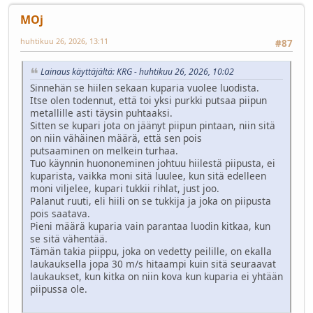
MOj
huhtikuu 26, 2026, 13:11
#87
Lainaus käyttäjältä: KRG - huhtikuu 26, 2026, 10:02
Sinnehän se hiilen sekaan kuparia vuolee luodista.
Itse olen todennut, että toi yksi purkki putsaa piipun
metallille asti täysin puhtaaksi.
Sitten se kupari jota on jäänyt piipun pintaan, niin sitä
on niin vähäinen määrä, että sen pois
putsaaminen on melkein turhaa.
Tuo käynnin huononeminen johtuu hiilestä piipusta, ei
kuparista, vaikka moni sitä luulee, kun sitä edelleen
moni viljelee, kupari tukkii rihlat, just joo.
Palanut ruuti, eli hiili on se tukkija ja joka on piipusta
pois saatava.
Pieni määrä kuparia vain parantaa luodin kitkaa, kun
se sitä vähentää.
Tämän takia piippu, joka on vedetty peilille, on ekalla
laukauksella jopa 30 m/s hitaampi kuin sitä seuraavat
laukaukset, kun kitka on niin kova kun kuparia ei yhtään
piipussa ole.