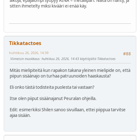
aikoja, epäjalompi syöpyy AINA = metallipari. Näitä on nähty, ja
sitten ihmetelty miksi kivääri ei enää käy.
Tikkatactoes
huhtikuu 26, 2026, 14:39
#88
Viimeisin muokkaus
: huhtikuu 26, 2026, 14:43 käyttäjältä Tikkatactoes
Mitäs mielipiteitä kun rapakon takana yleinen mielipide on, että
piipun sisäänajo on turhaa patruunoiden haaskausta?
Eli onko tästä todisteita puolesta tai vastaan?
Itse olen piiput sisäänajanut Peuralan ohjeilla.
Edit: esimerkiksi Shilen sanoo sivuillaan, ettei piippua tarvitse
ajaa sisään.