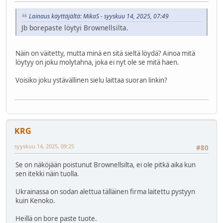
Lainaus käyttäjältä: MikaS - syyskuu 14, 2025, 07:49
Jb borepaste löytyi Brownellsilta.
Näin on väitetty, mutta minä en sitä sieltä löydä? Ainoa mitä
löytyy on joku molytahna, joka ei nyt ole se mitä haen.
Voisiko joku ystävällinen sielu laittaa suoran linkin?
KRG
syyskuu 14, 2025, 09:25
#80
Se on näköjään poistunut Brownellsilta, ei ole pitkä aika kun
sen itekki näin tuolla.
Ukrainassa on sodan alettua tälläinen firma laitettu pystyyn
kuin Kenoko.
Heillä on bore paste tuote.