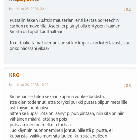
huhtikuu 25, 2026, 20:44
#84
Putsailin äsken ruåtsin mauseriani ensi kertaa boretechin
carbon removerilla. Aseen ei pitänyt olla erityisen likainen.
Sinistä oli tupot kauttaaltaan!
Irroittaako tämä hiilenpoistin sitten kupariakin kiitettävästi, vai
onko näössäni vikaa?
KRG
huhtikuu 26, 2026, 10:02
#85
Sinnehän se hiilen sekaan kuparia vuolee luodista.
Itse olen todennut, että toi yksi purkki putsaa piipun metallille
asti täysin puhtaaksi.
Sitten se kupari jota on jäänyt piipun pintaan, niin sitä on niin
vähäinen määrä, että sen pois
putsaaminen on melkein turhaa.
Tuo käynnin huononeminen johtuu hiilestä piipusta, ei
kuparista, vaikka moni sitä luulee, kun sitä edelleen