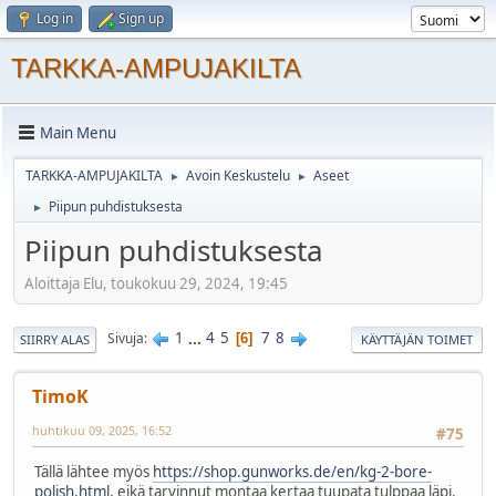
Log in
Sign up
TARKKA-AMPUJAKILTA
Main Menu
TARKKA-AMPUJAKILTA
Avoin Keskustelu
Aseet
►
►
Piipun puhdistuksesta
►
Piipun puhdistuksesta
Aloittaja Elu, toukokuu 29, 2024, 19:45
1
...
4
5
7
8
Sivuja
6
SIIRRY ALAS
KÄYTTÄJÄN TOIMET
TimoK
huhtikuu 09, 2025, 16:52
#75
Tällä lähtee myös
https://shop.gunworks.de/en/kg-2-bore-
polish.html
, eikä tarvinnut montaa kertaa tuupata tulppaa läpi.