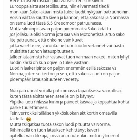
Beretta osteli tosiaan joku vuosi sitten ison siivun
Eurooppalaista aseteollisuutta, niin ei varmasti tiedä
monikaan Sakollakaan mistä tulee luodit nykyään patruunoihin.
Voisin väittää kautta kiven ja kannon, että Sakossa ja Normassa
on sama luoti tässä 6.5 Creedmoor patruunassa.
Mutta silmiinpistävän paljon pidemmäksi Sako ladattu.
Jos jollakulla olisi Norma jota saa vain Motonetistä ja tuo sako
lite patruunat, että onko ne vain kuvat
jotka valehtelee, vai onko ne tuon luodin vetäneet vanhasta
muistista tuohon latauspituuteen.
Jälleenlataamista harrastavat tuon varmaan näkee, miten lyhyt
luodin kärki on kun ogive jo tulee vastaan.
Luodin laakeripinta on paljon enemmän esillä sakossa vs
Norma, joten se kertoo jo sen, että sakossa luoti on paljon
pidempään latauspituuteen vedetty.
Nuo patruunat voi olla pahimmassa tapauksessa vaarallisia,
kuten tässä aloittaneen aseelle on jo käynyt.
Ylipitkä luoti rihlassa kiinni ja paineet kasvaa ja kopsahtaa kohta
paske tuulettimeen.
Tein verrokiksi tälläisen ykkösluokan akt kortin omaavilla
taidoilla
Mutta tsiigatkaa tuota sakon luodi pituutta vs Norma,
Riihimäellä on tuon latauksen kehittänyt kaveri
ajatellut vain tikkoja, joissa on muutenkin metrin ylimenot