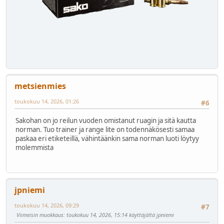
metsienmies
toukokuu 14, 2026, 01:26
#6
Sakohan on jo reilun vuoden omistanut ruagin ja sitä kautta
norman. Tuo trainer ja range lite on todennäkösesti samaa
paskaa eri etiketeillä, vähintäänkin sama norman luoti löytyy
molemmista
jpniemi
toukokuu 14, 2026, 09:29
#7
Viimeisin muokkaus
: toukokuu 14, 2026, 15:14 käyttäjältä jpniemi