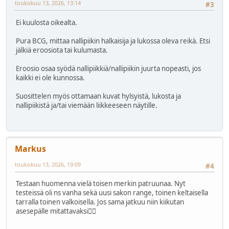
toukokuu 13, 2026, 13:14
#3
Ei kuulosta oikealta.
Pura BCG, mittaa nallipiikin halkaisija ja lukossa oleva reikä. Etsi
jälkiä eroosiota tai kulumasta.
Eroosio osaa syödä nallipiikkiä/nallipiikin juurta nopeasti, jos
kaikki ei ole kunnossa.
Suosittelen myös ottamaan kuvat hylsyistä, lukosta ja
nallipiikistä ja/tai viemään liikkeeseen näytille.
Markus
toukokuu 13, 2026, 19:09
#4
Testaan huomenna vielä toisen merkin patruunaa. Nyt
testeissä oli ns vanha sekä uusi sakon range, toinen keltaisella
tarralla toinen valkoisella. Jos sama jatkuu niin kiikutan
asesepälle mitattavaksi👍🏼