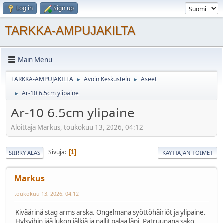
Log in
Sign up
TARKKA-AMPUJAKILTA
Main Menu
TARKKA-AMPUJAKILTA
Avoin Keskustelu
Aseet
►
►
Ar-10 6.5cm ylipaine
►
Ar-10 6.5cm ylipaine
Aloittaja Markus, toukokuu 13, 2026, 04:12
Sivuja
1
SIIRRY ALAS
KÄYTTÄJÄN TOIMET
Markus
toukokuu 13, 2026, 04:12
Kiväärinä stag arms arska. Ongelmana syöttöhäiriöt ja ylipaine.
Hylsyihin jää lukon jälkiä ja nallit palaa läpi. Patruunana sako