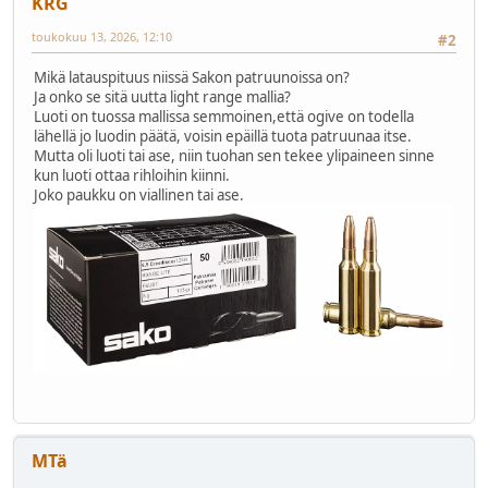
KRG
toukokuu 13, 2026, 12:10
#2
Mikä latauspituus niissä Sakon patruunoissa on?
Ja onko se sitä uutta light range mallia?
Luoti on tuossa mallissa semmoinen,että ogive on todella
lähellä jo luodin päätä, voisin epäillä tuota patruunaa itse.
Mutta oli luoti tai ase, niin tuohan sen tekee ylipaineen sinne
kun luoti ottaa rihloihin kiinni.
Joko paukku on viallinen tai ase.
MTä