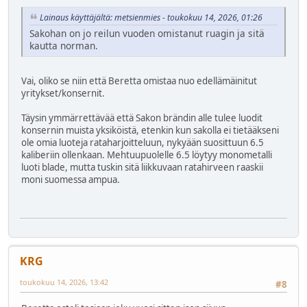
Lainaus käyttäjältä: metsienmies - toukokuu 14, 2026, 01:26
Sakohan on jo reilun vuoden omistanut ruagin ja sitä
kautta norman.
Vai, oliko se niin että Beretta omistaa nuo edellämäinitut
yritykset/konsernit.
Täysin ymmärrettävää että Sakon brändin alle tulee luodit
konsernin muista yksiköistä, etenkin kun sakolla ei tietääkseni
ole omia luoteja rataharjoitteluun, nykyään suosittuun 6.5
kaliberiin ollenkaan. Mehtuupuolelle 6.5 löytyy monometalli
luoti blade, mutta tuskin sitä liikkuvaan ratahirveen raaskii
moni suomessa ampua.
KRG
toukokuu 14, 2026, 13:42
#8