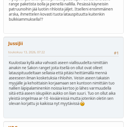
range paketista isolla ja pienellä nallilla. Pesässä käyneisiin
patruunoihin jää luotiin rihloista jäljet. Itselleni ensimmäinen
arska, ihmettelen kovasti tuota latauspituutta kuitenkin
bulkkiammuksella??
JussiJii
toukokuu 13, 2026, 07:22
#1
Kuulostaa kyllä aika vahvasti aseen viallisuudelta nimittäin
ainakin ne Sakon ranget joita itsellä on ollut ovat olleet
latauspituudeltaan sellaisia että pitäisi heittämällä mennä
aseeseen ilman kosketuksia rihloihin. Veisin aseen takaisin
myyjälle ja kehoittaisin korjaamaan sen kuntoon nimittäin tuo
nallien läpipalaminenkin noissa kertoo jo lähes varmuudella
siitä että aseen iskupiikin aukko on liian suuri. Tuo on ollut aika
yleistä ongelmaa ar-10 -kivääreissä mutta jotenkin oletin sen
olevan korjattu jo kaikissa nyt myytävissä