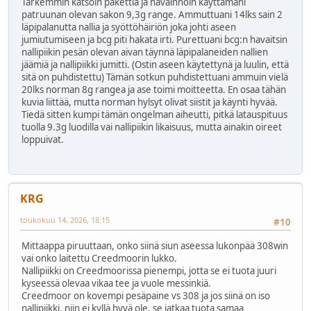
Tarkemmin katsoin pakettia ja havainnoin käyttämäni
patruunan olevan sakon 9,3g range. Ammuttuani 14lks sain 2
läpipalanutta nallia ja syöttöhäiriön joka johti aseen
jumiutumiseen ja bcg piti hakata irti. Purettuani bcg:n havaitsin
nallipiikin pesän olevan aivan täynnä läpipalaneiden nallien
jäämiä ja nallipiikki jumitti. (Ostin aseen käytettynä ja luulin, että
sitä on puhdistettu) Tämän sotkun puhdistettuani ammuin vielä
20lks norman 8g rangea ja ase toimi moitteetta. En osaa tähän
kuvia liittää, mutta norman hylsyt olivat siistit ja käynti hyvää.
Tiedä sitten kumpi tämän ongelman aiheutti, pitkä latauspituus
tuolla 9.3g luodilla vai nallipiikin likaisuus, mutta ainakin oireet
loppuivat.
KRG
toukokuu 14, 2026, 18:15
#10
Mittaappa piruuttaan, onko siinä siun aseessa lukonpää 308win
vai onko laitettu Creedmoorin lukko.
Nallipiikki on Creedmoorissa pienempi, jotta se ei tuota juuri
kyseessä olevaa vikaa tee ja vuole messinkiä.
Creedmoor on kovempi pesäpaine vs 308 ja jos siinä on iso
nallipiikki, niin ei kyllä hyvä ole, se jatkaa tuota samaa