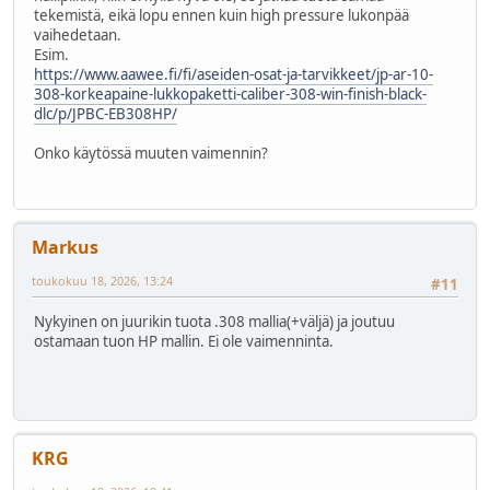
tekemistä, eikä lopu ennen kuin high pressure lukonpää
vaihedetaan.
Esim.
https://www.aawee.fi/fi/aseiden-osat-ja-tarvikkeet/jp-ar-10-
308-korkeapaine-lukkopaketti-caliber-308-win-finish-black-
dlc/p/JPBC-EB308HP/
Onko käytössä muuten vaimennin?
Markus
toukokuu 18, 2026, 13:24
#11
Nykyinen on juurikin tuota .308 mallia(+väljä) ja joutuu
ostamaan tuon HP mallin. Ei ole vaimenninta.
KRG