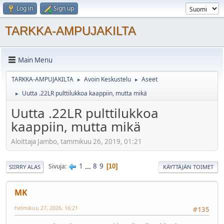
Log in
Sign up
TARKKA-AMPUJAKILTA
Main Menu
TARKKA-AMPUJAKILTA
Avoin Keskustelu
Aseet
►
►
Uutta .22LR pulttilukkoa kaappiin, mutta mikä
►
Uutta .22LR pulttilukkoa
kaappiin, mutta mikä
Aloittaja Jambo, tammikuu 26, 2019, 01:21
1
...
8
9
Sivuja
10
SIIRRY ALAS
KÄYTTÄJÄN TOIMET
MK
helmikuu 27, 2026, 16:21
#135