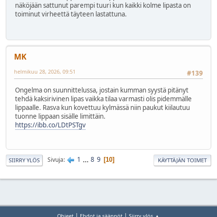
näköjään sattunut parempi tuuri kun kaikki kolme lipasta on
toiminut virheettä täyteen lastattuna.
MK
helmikuu 28, 2026, 09:51
#139
Ongelma on suunnittelussa, jostain kumman syystä pitänyt
tehdä kaksirivinen lipas vaikka tilaa varmasti olis pidemmälle
lippaalle. Rasva kun kovettuu kylmässä niin paukut kiilautuu
tuonne lippaan sisälle limittäin.
https://ibb.co/LDtPSTgv
1
...
8
9
Sivuja
10
SIIRRY YLÖS
KÄYTTÄJÄN TOIMET
|
|
Ohjeet
Ehdot ja säännöt
Siirry ylös ▲