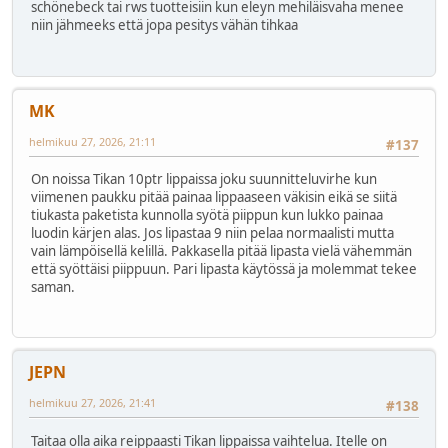
schönebeck tai rws tuotteisiin kun eleyn mehiläisvaha menee
niin jähmeeks että jopa pesitys vähän tihkaa
MK
helmikuu 27, 2026, 21:11
#137
On noissa Tikan 10ptr lippaissa joku suunnitteluvirhe kun
viimenen paukku pitää painaa lippaaseen väkisin eikä se siitä
tiukasta paketista kunnolla syötä piippun kun lukko painaa
luodin kärjen alas. Jos lipastaa 9 niin pelaa normaalisti mutta
vain lämpöisellä kelillä. Pakkasella pitää lipasta vielä vähemmän
että syöttäisi piippuun. Pari lipasta käytössä ja molemmat tekee
saman.
JEPN
helmikuu 27, 2026, 21:41
#138
Taitaa olla aika reippaasti Tikan lippaissa vaihtelua. Itelle on