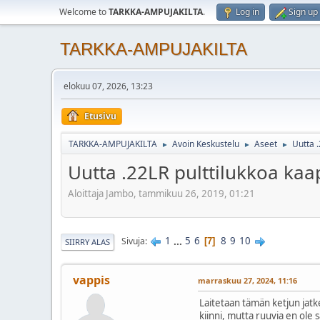
Welcome to
TARKKA-AMPUJAKILTA
.
Log in
Sign up
TARKKA-AMPUJAKILTA
elokuu 07, 2026, 13:23
Etusivu
TARKKA-AMPUJAKILTA
Avoin Keskustelu
Aseet
Uutta .
►
►
►
Uutta .22LR pulttilukkoa kaa
Aloittaja Jambo, tammikuu 26, 2019, 01:21
1
...
5
6
8
9
10
Sivuja
7
SIIRRY ALAS
vappis
marraskuu 27, 2024, 11:16
Laitetaan tämän ketjun jatke
kiinni, mutta ruuvia en ole