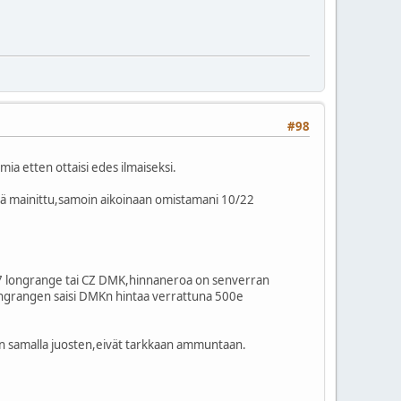
#98
ia etten ottaisi edes ilmaiseksi.
essä mainittu,samoin aikoinaan omistamani 10/22
Z 457 longrange tai CZ DMK,hinnaneroa on senverran
longrangen saisi DMKn hintaa verrattuna 500e
aan samalla juosten,eivät tarkkaan ammuntaan.