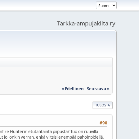
Tarkka-ampujakilta ry
« Edellinen
-
Seuraava »
TULOSTA
#90
nnfire Hunterin etutähtäintä piipusta? Tuo on ruuvilla
 jo jonkin verran, enkä viitsisi enempää pahoinpidellä.