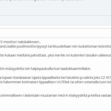
1/2 moottori nakskakkosen..
sesti,kaikki puolimoottoripyssyt tarkkuudeltaan niin luokattoman kelvottom
ettei kukaan mieltänä pahoittaisi..yksi merkki on kuitenkin tässäkin säike
m etäisyydeltä niin halpispaukuilla kuin laadukkaammillakin.
a lupaan itselataavan sijasta lippaalliseksi kertatuleksi ja valinta joko C
aisi halvemman kotimaisen lippaallisen UUTENA tai sitten ostamalla tuon 
 toiminnalliseen räiskintään muutaman metrin etäisyydeltä ja kelloa vast