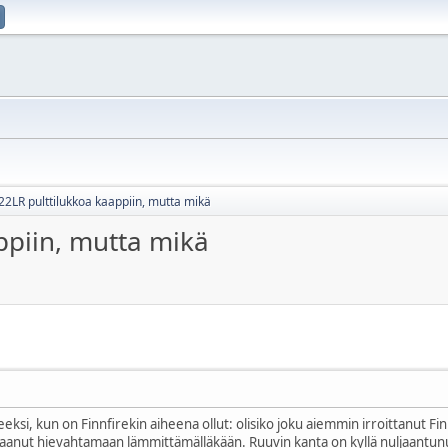
22LR pulttilukkoa kaappiin, mutta mikä
ppiin, mutta mikä
eksi, kun on Finnfirekin aiheena ollut: olisiko joku aiemmin irroittanut Fi
 saanut hievahtamaan lämmittämälläkään. Ruuvin kanta on kyllä nuljaantunut