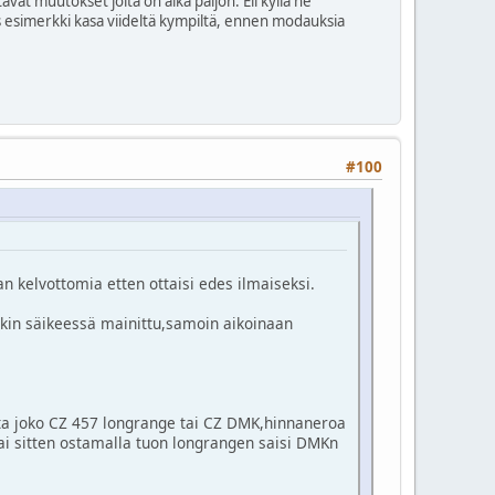
at muutokset joita on aika paljon. Eli kyllä ne
lks esimerkki kasa viideltä kympiltä, ennen modauksia
#100
n kelvottomia etten ottaisi edes ilmaiseksi.
säkin säikeessä mainittu,samoin aikoinaan
linta joko CZ 457 longrange tai CZ DMK,hinnaneroa
ai sitten ostamalla tuon longrangen saisi DMKn