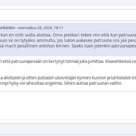
oselkätikka - marraskuu 26, 2024, 18:11
kun en viitti uutta alottaa. Oma piekkari tekee niin että kun patruu
uin se on tyhjäksi ammuttu. Jos lukon aukasee patruuna siis jää pe
ä mach pesällinen antshun 64:nen. Saako tuon jotenkin patruunape
että patruunapesään on kertynyt töhnää joka jumittaa. Kisavehkeissä voi 
loittaisin ja sitten putsaisin ulosvetäjän kynnen kunnon ja tarkistaisin että
empi hylsy voi aiheuttaa ongelmia. Siihen auttaa patruunan vaihto.