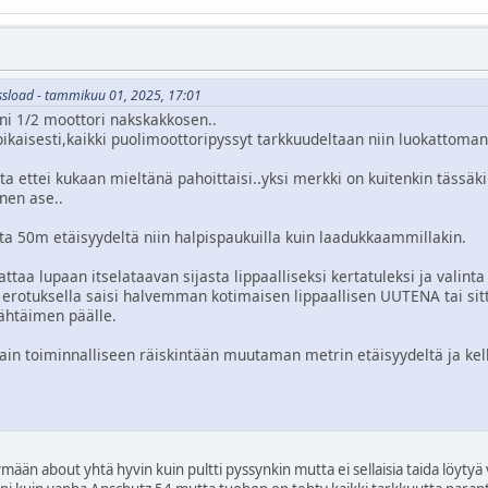
essload - tammikuu 01, 2025, 17:01
ni 1/2 moottori nakskakkosen..
ikaisesti,kaikki puolimoottoripyssyt tarkkuudeltaan niin luokattoman 
ita ettei kukaan mieltänä pahoittaisi..yksi merkki on kuitenkin tässä
nen ase..
a 50m etäisyydeltä niin halpispaukuilla kuin laadukkaammillakin.
ttaa lupaan itselataavan sijasta lippaalliseksi kertatuleksi ja vali
 erotuksella saisi halvemman kotimaisen lippaallisen UUTENA tai si
tähtäimen päälle.
vain toiminnalliseen räiskintään muutaman metrin etäisyydeltä ja kel
mään about yhtä hyvin kuin pultti pyssynkin mutta ei sellaisia taida löyty