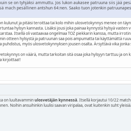
uin se on tyhjäksi ammuttu. Jos lukon aukasee patruuna siis jää pe
ä mach pesällinen antshun 64:nen. Saako tuon jotenkin patruunape
on kulunut ja pitäisi teroittaa tai kolo mihin ulosvetokynnys menee on täy
tartuntaa hylsyn kannasta. Lisäksi jousi joka painaa kynnystä hylsyä vaste
/karstaa. Itsellä oli vastaavaa ongelmaa TOZ piekkarin kanssa, mutta irrotin
in otteen hylsystä ja patruunan saa pois ampumatta tai käyttämättä ruuvi
a puhdistus, myös ulosvetokynnyksen jousen osalta. Ärsyttävä vika jonka saa
tokynnys on väärä, mutta tarkoitan sitä osaa joka hylsyyn tarttuu ja on ku
 kirjoittaa!!
vika on luultavammin
ulosvetäjän kynnessä
. Itsellä korjautui 10/22 mat
. Noihin ansuihinkin luulisi saavan viripalaa, ovat kuitenkin suht yleisiä