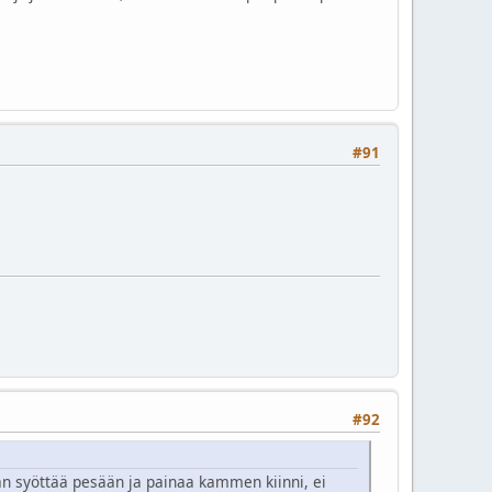
#91
#92
nan syöttää pesään ja painaa kammen kiinni, ei