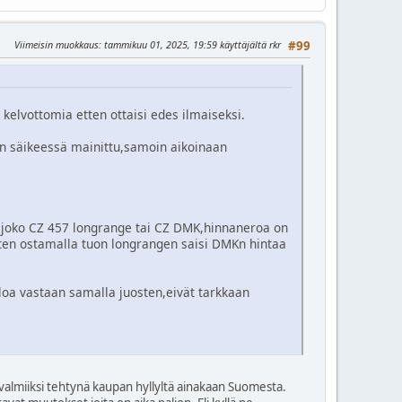
Viimeisin muokkaus
: tammikuu 01, 2025, 19:59 käyttäjältä rkr
#99
kelvottomia etten ottaisi edes ilmaiseksi.
kin säikeessä mainittu,samoin aikoinaan
nta joko CZ 457 longrange tai CZ DMK,hinnaneroa on
tten ostamalla tuon longrangen saisi DMKn hintaa
loa vastaan samalla juosten,eivät tarkkaan
ä valmiiksi tehtynä kaupan hyllyltä ainakaan Suomesta.