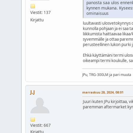
panosta saa ulos ennenk
kynnen mukana. Kyseess
Viestit: 137
ominaisuus
Kirjattu
luultavasti ulosvetokynnys 
kunnolla pohjaan ja ei saa 
liikkumista haittaavaa likaa
syvemmälle ja ottaa paremm
perusteellinen lukon purki j
Ehkä käyttämäni termi ulosve
oikeampi termi koukulle, saa
JPu, TRG-300LM ja pari muuta
J.J
marraskuu 28, 2024, 08:01
Juuri kuten JPu kirjoittaa, 
paremman aftermarket kynnen
Viestit: 667
Kirjattu