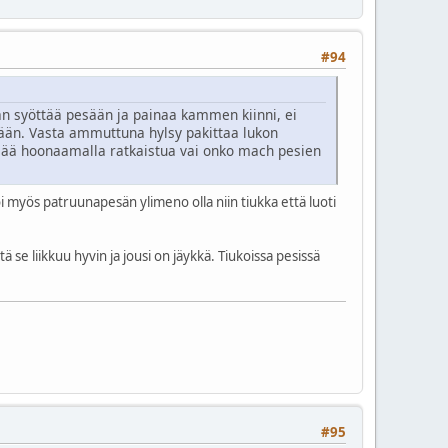
#94
nan syöttää pesään ja painaa kammen kiinni, ei
sään. Vasta ammuttuna hylsy pakittaa lukon
sää hoonaamalla ratkaistua vai onko mach pesien
myös patruunapesän ylimeno olla niin tiukka että luoti
 se liikkuu hyvin ja jousi on jäykkä. Tiukoissa pesissä
#95