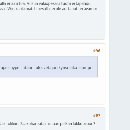
täjällä enää irtoa. Ansun vakiopesällä tuota ei tapahdu
issä LW:n kanki match pesällä, ei ole auttanut terävämpi
#96
uper-hyper titaani ulosvetajän kynsi eikä isompi
#97
 ax tukkiin. Saakohan sitä mistään pelkän lukkopiipun?