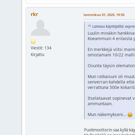
rkr
tammikuu 01, 2025, 19:50
Lainaus käyttäjältä: expr
Luulin minäkin hankkiva
Koeammuin 4 erilaista p
Viestit: 134
En merkkejä viitsi main
Kirjattu
omistamani 10/22 malli
Osunta täysin olematont
Mun ratkaisuni oli muuta
senverran kahdella että
verrattuna 500e kiikari
Itselataavat sopinevat 
ammuntaan.
Mun näkemykseni...
Puolimoottorin saa kyllä käy