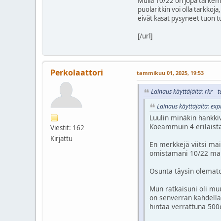
Mulla 10/22 on jopa tarkemp
puolaritkin voi olla tarkkoj
eivät kasat pysyneet tuon t
[/url]
Perkolaattori
tammikuu 01, 2025, 19:53
Lainaus käyttäjältä: rkr 
Lainaus käyttäjältä: ex
Luulin minäkin hankki
Koeammuin 4 erilaista 
Viestit: 162
Kirjattu
En merkkejä viitsi mai
omistamani 10/22 mal
Osunta täysin olemato
Mun ratkaisuni oli muu
on senverran kahdella
hintaa verrattuna 500e