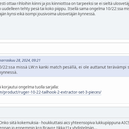
esti ottaa rihloihin kiinni ja jos kiinniottoa on tarpeeksi se ei sieltä ulosve
 on uudelleen tehty pesä tai koko piippu. Itsellä sama ongelma 10/22:ssa m
ajän kynsi eikä isompi jousivoima ulosvetäjän kynnessä.
 marraskuu 28, 2024, 09:21
/22:ssa missä LW:n kanki match pesällä, ei ole auttanut terävämpi s
 kynnessä.
lä korjautui ongelma tuolla sarjalla:
m/product/ruger-10-22-tailhook-2-extractor-set-3-pieces/
nko siitä kokemuksia - houkkuttaisi aics yhteensopiva lukkupiippuna AICS
ennan jo ennemmin krg Bravo+ tikka t1x yhdistelmän...