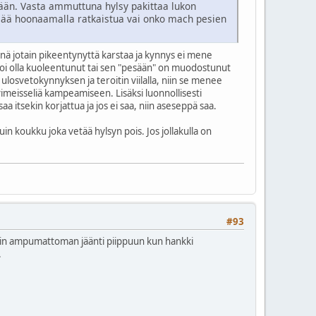
sään. Vasta ammuttuna hylsy pakittaa lukon
sää hoonaamalla ratkaistua vai onko mach pesien
nnä jotain pikeentynyttä karstaa ja kynnys ei mene
n voi olla kuoleentunut tai sen "pesään" on muodostunut
 ulosvetokynnyksen ja teroitin viilalla, niin se menee
meisseliä kampeamiseen. Lisäksi luonnollisesti
 itsekin korjattua ja jos ei saa, niin aseseppä saa.
in koukku joka vetää hylsyn pois. Jos jollakulla on
#93
chin ampumattoman jäänti piippuun kun hankki
.