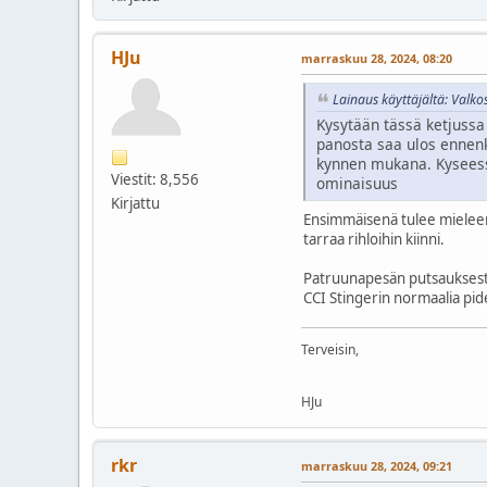
HJu
marraskuu 28, 2024, 08:20
Lainaus käyttäjältä: Valk
Kysytään tässä ketjussa 
panosta saa ulos ennenk
kynnen mukana. Kyseess
Viestit: 8,556
ominaisuus
Kirjattu
Ensimmäisenä tulee mieleen 
tarraa rihloihin kiinni.
Patruunapesän putsauksesta a
CCI Stingerin normaalia pid
Terveisin,
HJu
rkr
marraskuu 28, 2024, 09:21