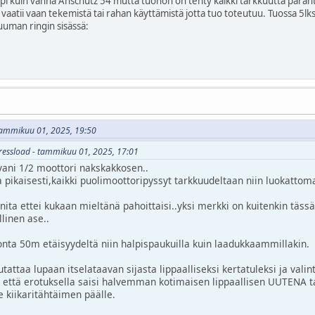
i kuin vanha Anschutz 54 mutta tuohon on tehty kaikki tarkkuutta parantav
a, vaatii vaan tekemistä tai rahan käyttämistä jotta tuo toteutuu. Tuossa 5
uuman ringin sisässä:
- tammikuu 01, 2025, 19:50
pressload - tammikuu 01, 2025, 17:01
vani 1/2 moottori nakskakkosen..
pikaisesti,kaikki puolimoottoripyssyt tarkkuudeltaan niin luokattoma
nita ettei kukaan mieltänä pahoittaisi..yksi merkki on kuitenkin täs
linen ase..
nta 50m etäisyydeltä niin halpispaukuilla kuin laadukkaammillakin.
tattaa lupaan itselataavan sijasta lippaalliseksi kertatuleksi ja va
 että erotuksella saisi halvemman kotimaisen lippaallisen UUTENA t
 kiikaritähtäimen päälle.