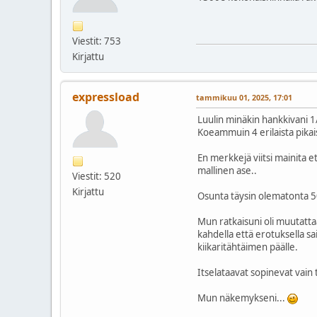
Viestit: 753
Kirjattu
expressload
tammikuu 01, 2025, 17:01
Luulin minäkin hankkivani 
Koeammuin 4 erilaista pikai
En merkkejä viitsi mainita 
mallinen ase..
Viestit: 520
Kirjattu
Osunta täysin olematonta 50
Mun ratkaisuni oli muutatta
kahdella että erotuksella s
kiikaritähtäimen päälle.
Itselataavat sopinevat vain
Mun näkemykseni...