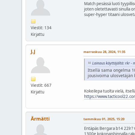
Match pesässä luoti tyypillis
joten oletettavasti sinulla
super-hyper titaani ulosvet
Viestit: 134
Kirjattu
J.J
marraskuu 28, 2024, 11:35
Lainaus käyttäjältä: rkr -
Itsellä sama ongelma 10
jousivoima ulosvetäjän
Viestit: 667
Kokeilepa tuolta vielä, itsel
Kirjattu
https://www.tacticool22.co
Ärmätti
tammikuu 01, 2025, 15:20
Entäpäs Bergara b14 22lr? O
1300e kokonaishinnalla rak