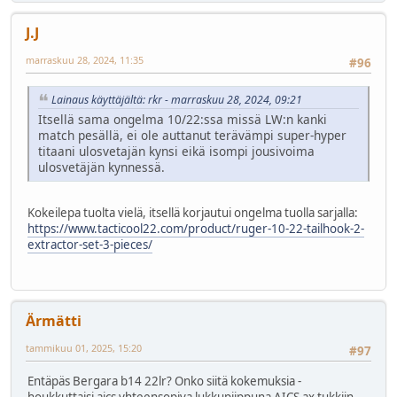
J.J
marraskuu 28, 2024, 11:35
#96
Lainaus käyttäjältä: rkr - marraskuu 28, 2024, 09:21
Itsellä sama ongelma 10/22:ssa missä LW:n kanki
match pesällä, ei ole auttanut terävämpi super-hyper
titaani ulosvetajän kynsi eikä isompi jousivoima
ulosvetäjän kynnessä.
Kokeilepa tuolta vielä, itsellä korjautui ongelma tuolla sarjalla:
https://www.tacticool22.com/product/ruger-10-22-tailhook-2-
extractor-set-3-pieces/
Ärmätti
tammikuu 01, 2025, 15:20
#97
Entäpäs Bergara b14 22lr? Onko siitä kokemuksia -
houkkuttaisi aics yhteensopiva lukkupiippuna AICS ax tukkiin.