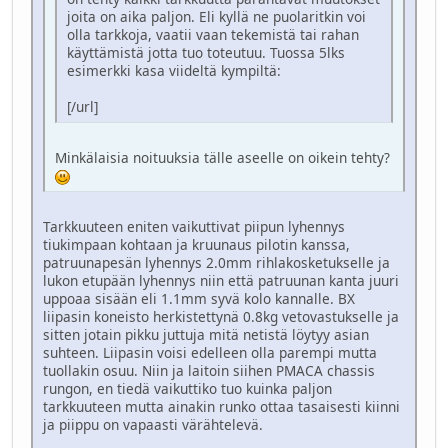
joita on aika paljon. Eli kyllä ne puolaritkin voi
olla tarkkoja, vaatii vaan tekemistä tai rahan
käyttämistä jotta tuo toteutuu. Tuossa 5lks
esimerkki kasa viideltä kympiltä:
[/url]
Minkälaisia noituuksia tälle aseelle on oikein tehty?
Tarkkuuteen eniten vaikuttivat piipun lyhennys
tiukimpaan kohtaan ja kruunaus pilotin kanssa,
patruunapesän lyhennys 2.0mm rihlakosketukselle ja
lukon etupään lyhennys niin että patruunan kanta juuri
uppoaa sisään eli 1.1mm syvä kolo kannalle. BX
liipasin koneisto herkistettynä 0.8kg vetovastukselle ja
sitten jotain pikku juttuja mitä netistä löytyy asian
suhteen. Liipasin voisi edelleen olla parempi mutta
tuollakin osuu. Niin ja laitoin siihen PMACA chassis
rungon, en tiedä vaikuttiko tuo kuinka paljon
tarkkuuteen mutta ainakin runko ottaa tasaisesti kiinni
ja piippu on vapaasti värähtelevä.