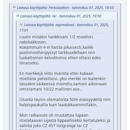
Lainaus käyttäjältä: Perkolaattori - tammikuu 01, 2025, 19:53
Lainaus käyttäjältä: rkr - tammikuu 01, 2025, 19:50
Lainaus käyttäjältä: expressload - tammikuu 01, 2025,
17:01
Luulin minäkin hankkivani 1/2 moottori
nakskakkosen..
Koeammuin 4 erilaista pikaisesti,kaikki
puolimoottoripyssyt tarkkuudeltaan niin
luokattoman kelvottomia etten ottaisi edes
ilmaiseksi.
En merkkejä viitsi mainita ettei kukaan
mieltänä pahoittaisi..yksi merkki on kuitenkin
tässäkin säikeessä mainittu,samoin aikoinaan
omistamani 10/22 mallinen ase..
Osunta täysin olematonta 50m etäisyydeltä niin
halpispaukuilla kuin laadukkaammillakin.
Mun ratkaisuni oli muutattaa lupaan
itselataavan sijasta lippaalliseksi kertatuleksi ja
valinta joko CZ 457 longrange tai CZ