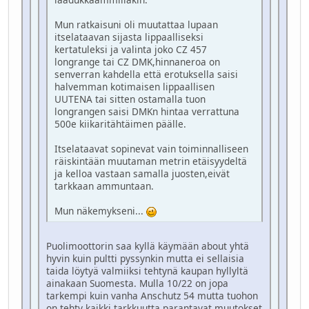
Mun ratkaisuni oli muutattaa lupaan
itselataavan sijasta lippaalliseksi
kertatuleksi ja valinta joko CZ 457
longrange tai CZ DMK,hinnaneroa on
senverran kahdella että erotuksella saisi
halvemman kotimaisen lippaallisen
UUTENA tai sitten ostamalla tuon
longrangen saisi DMKn hintaa verrattuna
500e kiikaritähtäimen päälle.
Itselataavat sopinevat vain toiminnalliseen
räiskintään muutaman metrin etäisyydeltä
ja kelloa vastaan samalla juosten,eivät
tarkkaan ammuntaan.
Mun näkemykseni...
Puolimoottorin saa kyllä käymään about yhtä
hyvin kuin pultti pyssynkin mutta ei sellaisia
taida löytyä valmiiksi tehtynä kaupan hyllyltä
ainakaan Suomesta. Mulla 10/22 on jopa
tarkempi kuin vanha Anschutz 54 mutta tuohon
on tehty kaikki tarkkuutta parantavat muutokset