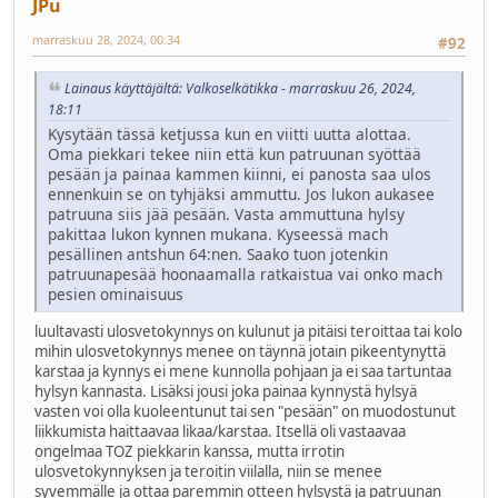
JPu
marraskuu 28, 2024, 00:34
#92
Lainaus käyttäjältä: Valkoselkätikka - marraskuu 26, 2024,
18:11
Kysytään tässä ketjussa kun en viitti uutta alottaa.
Oma piekkari tekee niin että kun patruunan syöttää
pesään ja painaa kammen kiinni, ei panosta saa ulos
ennenkuin se on tyhjäksi ammuttu. Jos lukon aukasee
patruuna siis jää pesään. Vasta ammuttuna hylsy
pakittaa lukon kynnen mukana. Kyseessä mach
pesällinen antshun 64:nen. Saako tuon jotenkin
patruunapesää hoonaamalla ratkaistua vai onko mach
pesien ominaisuus
luultavasti ulosvetokynnys on kulunut ja pitäisi teroittaa tai kolo
mihin ulosvetokynnys menee on täynnä jotain pikeentynyttä
karstaa ja kynnys ei mene kunnolla pohjaan ja ei saa tartuntaa
hylsyn kannasta. Lisäksi jousi joka painaa kynnystä hylsyä
vasten voi olla kuoleentunut tai sen "pesään" on muodostunut
liikkumista haittaavaa likaa/karstaa. Itsellä oli vastaavaa
ongelmaa TOZ piekkarin kanssa, mutta irrotin
ulosvetokynnyksen ja teroitin viilalla, niin se menee
syvemmälle ja ottaa paremmin otteen hylsystä ja patruunan