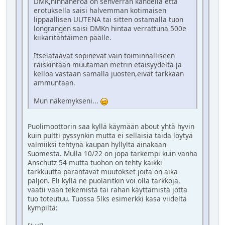
DMK,hinnaneroa on senverran kahdella että
erotuksella saisi halvemman kotimaisen
lippaallisen UUTENA tai sitten ostamalla tuon
longrangen saisi DMKn hintaa verrattuna 500e
kiikaritähtäimen päälle.
Itselataavat sopinevat vain toiminnalliseen
räiskintään muutaman metrin etäisyydeltä ja
kelloa vastaan samalla juosten,eivät tarkkaan
ammuntaan.
Mun näkemykseni...
Puolimoottorin saa kyllä käymään about yhtä hyvin
kuin pultti pyssynkin mutta ei sellaisia taida löytyä
valmiiksi tehtynä kaupan hyllyltä ainakaan
Suomesta. Mulla 10/22 on jopa tarkempi kuin vanha
Anschutz 54 mutta tuohon on tehty kaikki
tarkkuutta parantavat muutokset joita on aika
paljon. Eli kyllä ne puolaritkin voi olla tarkkoja,
vaatii vaan tekemistä tai rahan käyttämistä jotta
tuo toteutuu. Tuossa 5lks esimerkki kasa viideltä
kympiltä: