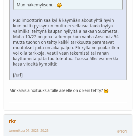
Mun näkemykseni...
Puolimoottorin saa kyllä käymään about yhtä hyvin
kuin pultti pyssynkin mutta ei sellaisia taida löytyä
valmiiksi tehtynä kaupan hyllyltä ainakaan Suomesta.
Mulla 10/22 on jopa tarkempi kuin vanha Anschutz 54
mutta tuohon on tehty kaikki tarkkuutta parantavat
muutokset joita on aika paljon. Eli kyllä ne puolaritkin
voi olla tarkkoja, vaatii vaan tekemistä tai rahan
käyttämistä jotta tuo toteutuu. Tuossa 5lks esimerkki
kasa viideltä kympiltä:
[/url]
Minkälaisia noituuksia tälle aseelle on oikein tehty?
rkr
tammikuu 01, 2025, 20:25
#101