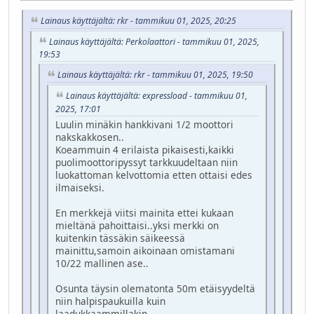
Lainaus käyttäjältä: rkr - tammikuu 01, 2025, 20:25
Lainaus käyttäjältä: Perkolaattori - tammikuu 01, 2025,
19:53
Lainaus käyttäjältä: rkr - tammikuu 01, 2025, 19:50
Lainaus käyttäjältä: expressload - tammikuu 01,
2025, 17:01
Luulin minäkin hankkivani 1/2 moottori
nakskakkosen..
Koeammuin 4 erilaista pikaisesti,kaikki
puolimoottoripyssyt tarkkuudeltaan niin
luokattoman kelvottomia etten ottaisi edes
ilmaiseksi.
En merkkejä viitsi mainita ettei kukaan
mieltänä pahoittaisi..yksi merkki on
kuitenkin tässäkin säikeessä
mainittu,samoin aikoinaan omistamani
10/22 mallinen ase..
Osunta täysin olematonta 50m etäisyydeltä
niin halpispaukuilla kuin
laadukkaammillakin.