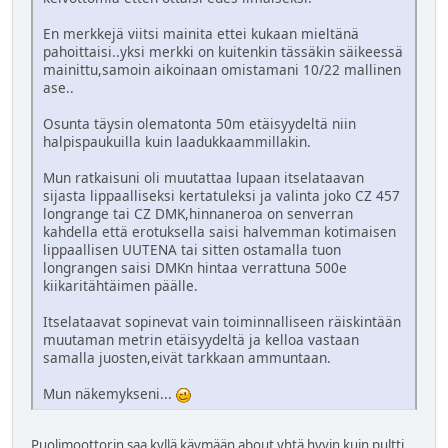
En merkkejä viitsi mainita ettei kukaan mieltänä
pahoittaisi..yksi merkki on kuitenkin tässäkin säikeessä
mainittu,samoin aikoinaan omistamani 10/22 mallinen
ase..
Osunta täysin olematonta 50m etäisyydeltä niin
halpispaukuilla kuin laadukkaammillakin.
Mun ratkaisuni oli muutattaa lupaan itselataavan
sijasta lippaalliseksi kertatuleksi ja valinta joko CZ 457
longrange tai CZ DMK,hinnaneroa on senverran
kahdella että erotuksella saisi halvemman kotimaisen
lippaallisen UUTENA tai sitten ostamalla tuon
longrangen saisi DMKn hintaa verrattuna 500e
kiikaritähtäimen päälle.
Itselataavat sopinevat vain toiminnalliseen räiskintään
muutaman metrin etäisyydeltä ja kelloa vastaan
samalla juosten,eivät tarkkaan ammuntaan.
Mun näkemykseni...
Puolimoottorin saa kyllä käymään about yhtä hyvin kuin pultti