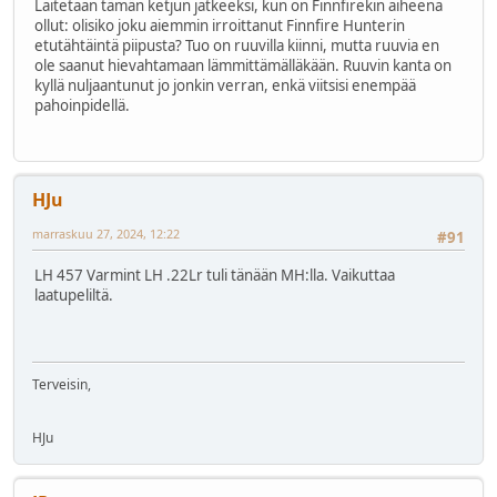
Laitetaan tämän ketjun jatkeeksi, kun on Finnfirekin aiheena
ollut: olisiko joku aiemmin irroittanut Finnfire Hunterin
etutähtäintä piipusta? Tuo on ruuvilla kiinni, mutta ruuvia en
ole saanut hievahtamaan lämmittämälläkään. Ruuvin kanta on
kyllä nuljaantunut jo jonkin verran, enkä viitsisi enempää
pahoinpidellä.
HJu
marraskuu 27, 2024, 12:22
#91
LH 457 Varmint LH .22Lr tuli tänään MH:lla. Vaikuttaa
laatupeliltä.
Terveisin,
HJu