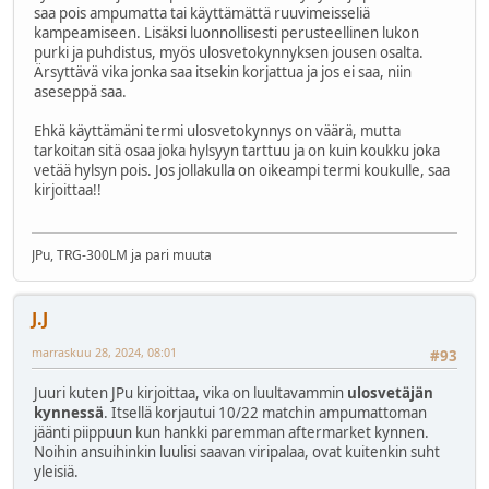
saa pois ampumatta tai käyttämättä ruuvimeisseliä
kampeamiseen. Lisäksi luonnollisesti perusteellinen lukon
purki ja puhdistus, myös ulosvetokynnyksen jousen osalta.
Ärsyttävä vika jonka saa itsekin korjattua ja jos ei saa, niin
aseseppä saa.
Ehkä käyttämäni termi ulosvetokynnys on väärä, mutta
tarkoitan sitä osaa joka hylsyyn tarttuu ja on kuin koukku joka
vetää hylsyn pois. Jos jollakulla on oikeampi termi koukulle, saa
kirjoittaa!!
JPu, TRG-300LM ja pari muuta
J.J
marraskuu 28, 2024, 08:01
#93
Juuri kuten JPu kirjoittaa, vika on luultavammin
ulosvetäjän
kynnessä
. Itsellä korjautui 10/22 matchin ampumattoman
jäänti piippuun kun hankki paremman aftermarket kynnen.
Noihin ansuihinkin luulisi saavan viripalaa, ovat kuitenkin suht
yleisiä.