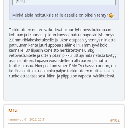
[/url]
Minkälaisia noituuksia tälle aseelle on oikein tehty?
Tarkkuuteen eniten vaikuttivat piipun lyhennys tiukimpaan
kohtaan ja kruunaus pilotin kanssa, patruunapesän lyhennys
2.0mm rihlakosketukselle ja lukon etupään lyhennys niin että
patruunan kanta juuri uppoaa sisään eli 1.1mm syvä kolo
kannalle. BX liipasin koneisto herkistettynä 0.8kg
vetovastukselle ja sitten jotain pikku juttuja mitä netistä löytyy
asian suhteen. Liipasin voisi edelleen olla parempi mutta
tuollakin osuu. Niin ja laitoin siihen PMACA chassis rungon, en
tiedä vaikuttiko tuo kuinka paljon tarkkuuteen mutta ainakin
runko ottaa tasaisesti kiinni ja piippu on vapaasti värähtelevä.
MTä
tammikuu 01, 2025, 20:31
#102