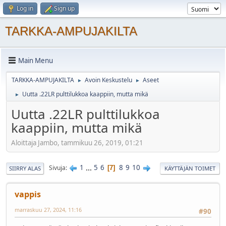
Log in
Sign up
TARKKA-AMPUJAKILTA
Main Menu
TARKKA-AMPUJAKILTA
Avoin Keskustelu
Aseet
►
►
Uutta .22LR pulttilukkoa kaappiin, mutta mikä
►
Uutta .22LR pulttilukkoa
kaappiin, mutta mikä
Aloittaja Jambo, tammikuu 26, 2019, 01:21
1
...
5
6
8
9
10
Sivuja
7
SIIRRY ALAS
KÄYTTÄJÄN TOIMET
vappis
marraskuu 27, 2024, 11:16
#90