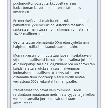
puolimoottoripyssyt tarkkuudeltaan niin
luokattoman kelvottomia etten ottaisi edes
ilmaiseksi.
En merkkejä viitsi mainita ettei kukaan mieltänä
pahoittaisi..yksi merkki on kuitenkin tässäkin
säikeessä mainittu,samoin aikoinaan omistamani
10/22 mallinen ase..
Osunta täysin olematonta 50m etäisyydeltä niin
halpispaukuilla kuin laadukkaammillakin.
Mun ratkaisuni oli muutattaa lupaan itselataavan
sijasta lippaalliseksi kertatuleksi ja valinta joko CZ
457 longrange tai CZ DMK,hinnaneroa on senverran
kahdella että erotuksella saisi halvemman
kotimaisen lippaallisen UUTENA tai sitten
ostamalla tuon longrangen saisi DMKn hintaa
verrattuna 500e kiikaritähtäimen päälle.
Itselataavat sopinevat vain toiminnalliseen
räiskintään muutaman metrin etäisyydeltä ja kelloa
vastaan samalla juosten,eivät tarkkaan
ammuntaan.