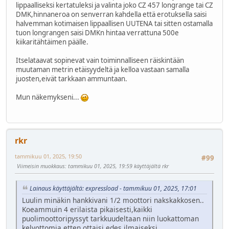
lippaalliseksi kertatuleksi ja valinta joko CZ 457 longrange tai CZ
DMK,hinnaneroa on senverran kahdella että erotuksella saisi
halvemman kotimaisen lippaallisen UUTENA tai sitten ostamalla
tuon longrangen saisi DMKn hintaa verrattuna 500e
kiikaritähtäimen päälle.
Itselataavat sopinevat vain toiminnalliseen räiskintään
muutaman metrin etäisyydeltä ja kelloa vastaan samalla
juosten,eivät tarkkaan ammuntaan.
Mun näkemykseni...
rkr
tammikuu 01, 2025, 19:50
#99
Viimeisin muokkaus
: tammikuu 01, 2025, 19:59 käyttäjältä rkr
Lainaus käyttäjältä: expressload - tammikuu 01, 2025, 17:01
Luulin minäkin hankkivani 1/2 moottori nakskakkosen..
Koeammuin 4 erilaista pikaisesti,kaikki
puolimoottoripyssyt tarkkuudeltaan niin luokattoman
kelvottomia etten ottaisi edes ilmaiseksi.