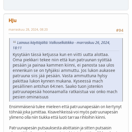
HJu
marraskuu 28, 2024, 08:20
#94
Lainaus käyttäjältä: Valkoselkätikka - marraskuu 26, 2024,
18:11
Kysytään tässä ketjussa kun en viitti uutta alottaa.
Oma piekkari tekee niin että kun patruunan syöttää
pesään ja painaa kammen kiinni, ei panosta saa ulos
ennenkuin se on tyhjäksi ammuttu. Jos lukon aukasee
patruuna siis jää pesään. Vasta ammuttuna hylsy
pakittaa lukon kynnen mukana. Kyseessä mach
pesällinen antshun 64:nen. Saako tuon jotenkin
patruunapesää hoonaamalla ratkaistua vai onko mach
pesien ominaisuus
Ensimmäisenä tulee mieleen että patruunapesään on kertynyt
töhnää joka jumittaa. Kisavehkeissä voi myös patruunapesän
ylimeno olla niin tiukka että luoti tarraa rihloihin kiinni.
Patruunapesän putsauksesta aloittaisin ja sitten putsaisin