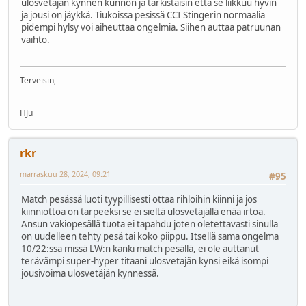
ulosvetäjän kynnen kunnon ja tarkistaisin että se liikkuu hyvin
ja jousi on jäykkä. Tiukoissa pesissä CCI Stingerin normaalia
pidempi hylsy voi aiheuttaa ongelmia. Siihen auttaa patruunan
vaihto.
Terveisin,
HJu
rkr
marraskuu 28, 2024, 09:21
#95
Match pesässä luoti tyypillisesti ottaa rihloihin kiinni ja jos
kiinniottoa on tarpeeksi se ei sieltä ulosvetäjällä enää irtoa.
Ansun vakiopesällä tuota ei tapahdu joten oletettavasti sinulla
on uudelleen tehty pesä tai koko piippu. Itsellä sama ongelma
10/22:ssa missä LW:n kanki match pesällä, ei ole auttanut
terävämpi super-hyper titaani ulosvetajän kynsi eikä isompi
jousivoima ulosvetäjän kynnessä.