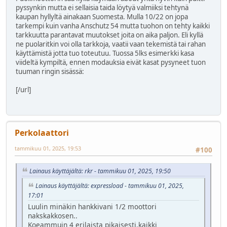
pyssynkin mutta ei sellaisia taida löytyä valmiiksi tehtynä
kaupan hyllyltä ainakaan Suomesta. Mulla 10/22 on jopa
tarkempi kuin vanha Anschutz 54 mutta tuohon on tehty kaikki
tarkkuutta parantavat muutokset joita on aika paljon. Eli kyllä
ne puolaritkin voi olla tarkkoja, vaatii vaan tekemistä tai rahan
käyttämistä jotta tuo toteutuu. Tuossa 5lks esimerkki kasa
viideltä kympiltä, ennen modauksia eivät kasat pysyneet tuon
tuuman ringin sisässä:
[/url]
Perkolaattori
tammikuu 01, 2025, 19:53
#100
Lainaus käyttäjältä: rkr - tammikuu 01, 2025, 19:50
Lainaus käyttäjältä: expressload - tammikuu 01, 2025,
17:01
Luulin minäkin hankkivani 1/2 moottori
nakskakkosen..
Koeammuin 4 erilaista pikaisesti,kaikki