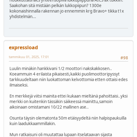
Saakohan sitä mistään pelkän lukkopiipun? 1300e
kokonaishinnalla rakennan jo ennemmin krg Bravo+ tikka t1x
yhdistelmän...
expressload
tammikuu 01, 2025, 17:01
#98
Luulin minäkin hankkivani 1/2 moottori nakskakkosen..
Koeammuin 4 erilaista pikaisesti,kaikki puolimoottoripyssyt
tarkkuudeltaan niin luokattoman kelvottomia etten ottaisi edes
ilmaiseksi.
En merkkejä viitsi mainita ettei kukaan mieltänä pahoittaisi..yksi
merkki on kuitenkin tässäkin säikeessä mainittu,samoin
aikoinaan omistamani 10/22 mallinen ase..
Osunta täysin olematonta 50m etäisyydeltä niin halpispaukuilla
kuin laadukkaammillakin.
Mun ratkaisuni oli muutattaa lupaan itselataavan sijasta