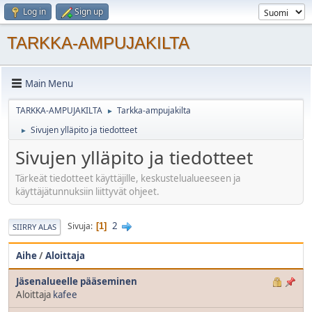
Log in
Sign up
TARKKA-AMPUJAKILTA
Main Menu
TARKKA-AMPUJAKILTA
Tarkka-ampujakilta
►
Sivujen ylläpito ja tiedotteet
►
Sivujen ylläpito ja tiedotteet
Tärkeät tiedotteet käyttäjille, keskustelualueeseen ja
käyttäjätunnuksiin liittyvät ohjeet.
2
Sivuja
1
SIIRRY ALAS
Aihe
/
Aloittaja
Jäsenalueelle pääseminen
Aloittaja
kafee