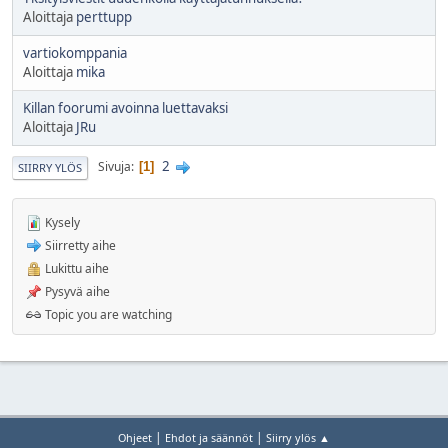
Aloittaja
perttupp
vartiokomppania
Aloittaja
mika
Killan foorumi avoinna luettavaksi
Aloittaja
JRu
2
Sivuja
1
SIIRRY YLÖS
Kysely
Siirretty aihe
Lukittu aihe
Pysyvä aihe
Topic you are watching
|
|
Ohjeet
Ehdot ja säännöt
Siirry ylös ▲