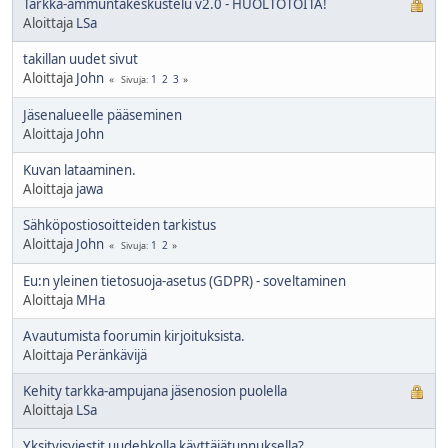
Tarkka-ammuntakeskustelu v2.0 - HUOLTOTÖITÄ!
Aloittaja
LSa
takillan uudet sivut
Aloittaja
John
1
2
3
Sivuja
Jäsenalueelle pääseminen
Aloittaja
John
Kuvan lataaminen.
Aloittaja
jawa
Sähköpostiosoitteiden tarkistus
Aloittaja
John
1
2
Sivuja
Eu:n yleinen tietosuoja-asetus (GDPR) - soveltaminen
Aloittaja
MHa
Avautumista foorumin kirjoituksista.
Aloittaja
Peränkävijä
Kehity tarkka-ampujana jäsenosion puolella
Aloittaja
LSa
Yksityisviestit uudehkolla käyttäjätunnuksella?