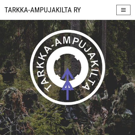
TARKKA-AMPUJAKILTA RY
Siirry
suoraan
sisältöön