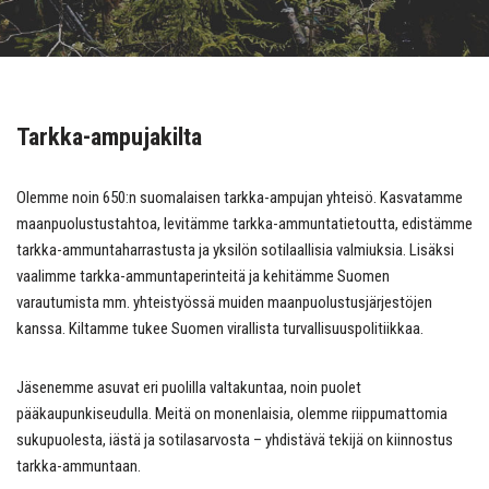
Tarkka-ampujakilta
Olemme noin 650:n suomalaisen tarkka-ampujan yhteisö. Kasvatamme
maanpuolustustahtoa, levitämme tarkka-ammuntatietoutta, edistämme
tarkka-ammuntaharrastusta ja yksilön sotilaallisia valmiuksia. Lisäksi
vaalimme tarkka-ammuntaperinteitä ja kehitämme Suomen
varautumista mm. yhteistyössä muiden maanpuolustusjärjestöjen
kanssa. Kiltamme tukee Suomen virallista turvallisuuspolitiikkaa.
Jäsenemme asuvat eri puolilla valtakuntaa, noin puolet
pääkaupunkiseudulla. Meitä on monenlaisia, olemme riippumattomia
sukupuolesta, iästä ja sotilasarvosta – yhdistävä tekijä on kiinnostus
tarkka-ammuntaan.