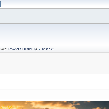
lvoja:
Brownells Finland Oy
)
Kesäale!
►