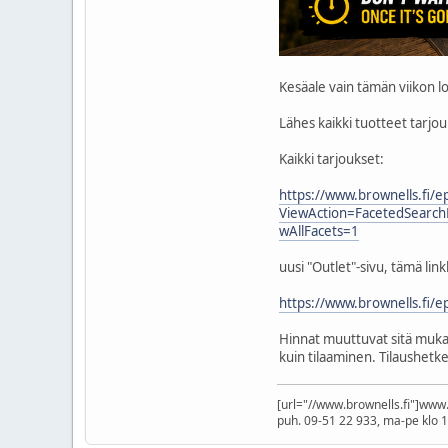
Kesäale vain tämän viikon 
Lähes kaikki tuotteet tarjo
Kaikki tarjoukset:
https://www.brownells.fi/e
ViewAction=FacetedSearc
wAllFacets=1
uusi "Outlet"-sivu, tämä lin
https://www.brownells.fi
Hinnat muuttuvat sitä mukaa
kuin tilaaminen. Tilaushetke
[url="//www.brownells.fi"]www.b
puh. 09-51 22 933, ma-pe klo 