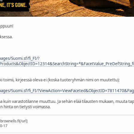
loppuun!
uksessa.
pages/Suomi.sf/fi_FI/?
hProducts&ObjectID=12314&SearchString=*&FacetValue_PreDefString_
kki toimii, kirjeessä oleva ei (koska tuoteryhmän nimi on muutettu):
/epages/Suomi.sf/fi_FI/?ViewAction=ViewFaceted&ObjectID=7811470&P
 kuin varastotilanne muuttuu. Ja sehän elää tilausten mukaan, muuta tapaa 
n hinta on tietysti voimassa.
rownells.fi[/url]
10-17