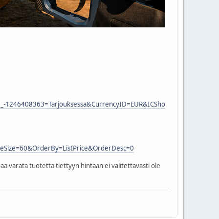
fi_-1246408363=Tarjouksessa&CurrencyID=EUR&ICSho
ageSize=60&OrderBy=ListPrice&OrderDesc=0
varata tuotetta tiettyyn hintaan ei valitettavasti ole