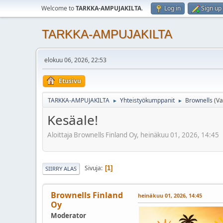
Welcome to
TARKKA-AMPUJAKILTA
.
Log in
Sign up
TARKKA-AMPUJAKILTA
elokuu 06, 2026, 22:53
Etusivu
TARKKA-AMPUJAKILTA
Yhteistyökumppanit
Brownells
(Va
►
►
Kesäale!
Aloittaja Brownells Finland Oy, heinäkuu 01, 2026, 14:45
Sivuja
1
SIIRRY ALAS
Brownells Finland
heinäkuu 01, 2026, 14:45
Oy
Moderator