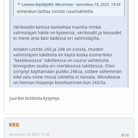
Lainaus käyttäjältä: Mecarenze - tammikuu 18, 2025, 19:59
ennenkun laittaa sinistä ruuvilukitetta
Värikoodin kanssa kannattaa mainita minkä
valmistajan lukite on kyseessä, värikoodit ja kovuudet
ei mene aina käsi kädessä eri valmistajilla.
Ainakin Loctite 243 ja 248 on sinistä, muiden
valmistajien lukitteita en käytä koska esimerkiksi
"keskikovassa" lukitteessa on suuria vaihteluita
kiinnipidon osalta eri merkkisissä lukitteissa. Olen
siirtynyt käyttämään puikko 248:ia, sotkee vähemmän
eikä valu sinne missä lukitetta ei kaivata. Miinuksena
on hieman hitaampi kovettuminen kun 243:lla.
Juurikin loctitesta kysymys.
KRG
tammikuu 20, 2025, 11:28
#16