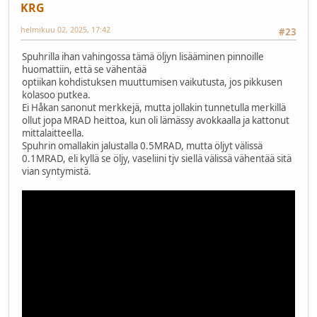
KRG
helmikuu 02, 2025, 17:42
#23
Spuhrilla ihan vahingossa tämä öljyn lisääminen pinnoille
huomattiin, että se vähentää
optiikan kohdistuksen muuttumisen vaikutusta, jos pikkusen
kolasoo putkea.
Ei Håkan sanonut merkkejä, mutta jollakin tunnetulla merkillä
ollut jopa MRAD heittoa, kun oli lämässy avokkaalla ja kattonut
mittalaitteella.
Spuhrin omallakin jalustalla 0.5MRAD, mutta öljyt välissä
0.1MRAD, eli kyllä se öljy, vaseliini tjv siellä välissä vähentää sitä
vian syntymistä.