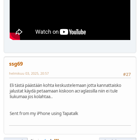
ssg69
helmikuu 03, 2025, 20:57
#27
Eli tästä päästään kohta keskustelemaan jotta kannattaisko
jalustat käydä petaamaan kiskoon acraglassilla niin ei tule
liukumaa jos kolahtaa..
Sent from my iPhone using Tapatalk