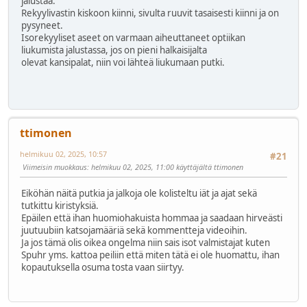
jalustaa.
Rekyylivastin kiskoon kiinni, sivulta ruuvit tasaisesti kiinni ja on
pysyneet.
Isorekyyliset aseet on varmaan aiheuttaneet optiikan
liukumista jalustassa, jos on pieni halkaisijalta
olevat kansipalat, niin voi lähteä liukumaan putki.
ttimonen
helmikuu 02, 2025, 10:57
#21
Viimeisin muokkaus
: helmikuu 02, 2025, 11:00 käyttäjältä ttimonen
Eiköhän näitä putkia ja jalkoja ole kolisteltu iät ja ajat sekä
tutkittu kiristyksiä.
Epäilen että ihan huomiohakuista hommaa ja saadaan hirveästi
juutuubiin katsojamääriä sekä kommentteja videoihin.
Ja jos tämä olis oikea ongelma niin sais isot valmistajat kuten
Spuhr yms. kattoa peiliin että miten tätä ei ole huomattu, ihan
kopautuksella osuma tosta vaan siirtyy.