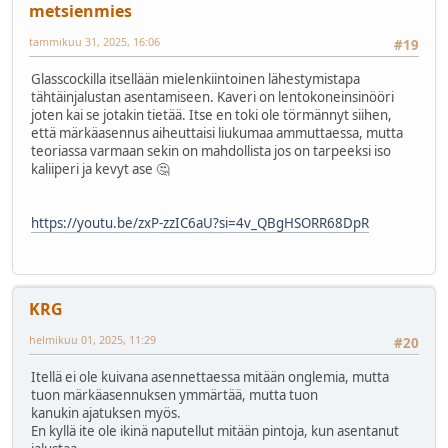
metsienmies
tammikuu 31, 2025, 16:06
#19
Glasscockilla itsellään mielenkiintoinen lähestymistapa
tähtäinjalustan asentamiseen. Kaveri on lentokoneinsinööri
joten kai se jotakin tietää. Itse en toki ole törmännyt siihen,
että märkäasennus aiheuttaisi liukumaa ammuttaessa, mutta
teoriassa varmaan sekin on mahdollista jos on tarpeeksi iso
kaliiperi ja kevyt ase 🤔
https://youtu.be/zxP-zzIC6aU?si=4v_QBgHSORR68DpR
KRG
helmikuu 01, 2025, 11:29
#20
Itellä ei ole kuivana asennettaessa mitään onglemia, mutta
tuon märkäasennuksen ymmärtää, mutta tuon
kanukin ajatuksen myös.
En kyllä ite ole ikinä naputellut mitään pintoja, kun asentanut