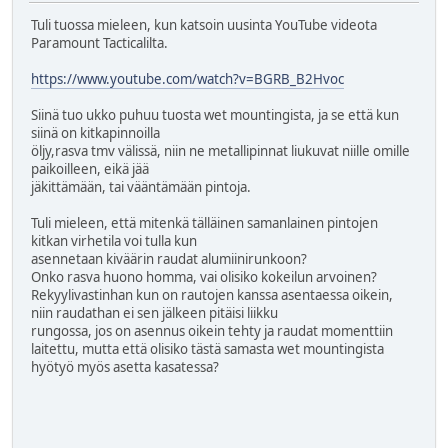
Tuli tuossa mieleen, kun katsoin uusinta YouTube videota
Paramount Tacticalilta.
https://www.youtube.com/watch?v=BGRB_B2Hvoc
Siinä tuo ukko puhuu tuosta wet mountingista, ja se että kun
siinä on kitkapinnoilla
öljy,rasva tmv välissä, niin ne metallipinnat liukuvat niille omille
paikoilleen, eikä jää
jäkittämään, tai vääntämään pintoja.
Tuli mieleen, että mitenkä tälläinen samanlainen pintojen
kitkan virhetila voi tulla kun
asennetaan kiväärin raudat alumiinirunkoon?
Onko rasva huono homma, vai olisiko kokeilun arvoinen?
Rekyylivastinhan kun on rautojen kanssa asentaessa oikein,
niin raudathan ei sen jälkeen pitäisi liikku
rungossa, jos on asennus oikein tehty ja raudat momenttiin
laitettu, mutta että olisiko tästä samasta wet mountingista
hyötyö myös asetta kasatessa?