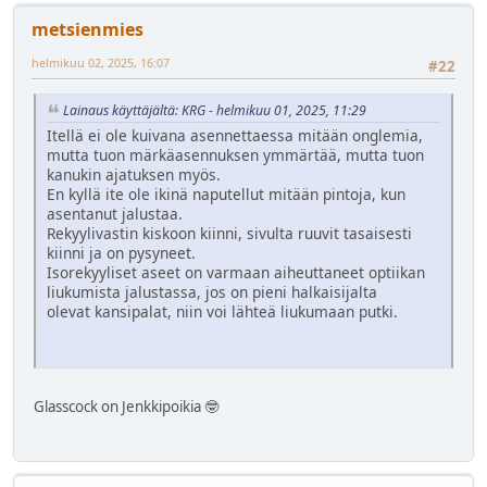
metsienmies
helmikuu 02, 2025, 16:07
#22
Lainaus käyttäjältä: KRG - helmikuu 01, 2025, 11:29
Itellä ei ole kuivana asennettaessa mitään onglemia,
mutta tuon märkäasennuksen ymmärtää, mutta tuon
kanukin ajatuksen myös.
En kyllä ite ole ikinä naputellut mitään pintoja, kun
asentanut jalustaa.
Rekyylivastin kiskoon kiinni, sivulta ruuvit tasaisesti
kiinni ja on pysyneet.
Isorekyyliset aseet on varmaan aiheuttaneet optiikan
liukumista jalustassa, jos on pieni halkaisijalta
olevat kansipalat, niin voi lähteä liukumaan putki.
Glasscock on Jenkkipoikia 🤓