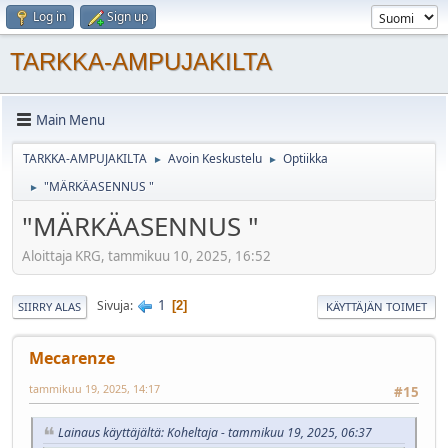
Log in
Sign up
TARKKA-AMPUJAKILTA
Main Menu
TARKKA-AMPUJAKILTA
Avoin Keskustelu
Optiikka
►
►
"MÄRKÄASENNUS "
►
"MÄRKÄASENNUS "
Aloittaja KRG, tammikuu 10, 2025, 16:52
1
Sivuja
2
SIIRRY ALAS
KÄYTTÄJÄN TOIMET
Mecarenze
tammikuu 19, 2025, 14:17
#15
Lainaus käyttäjältä: Koheltaja - tammikuu 19, 2025, 06:37