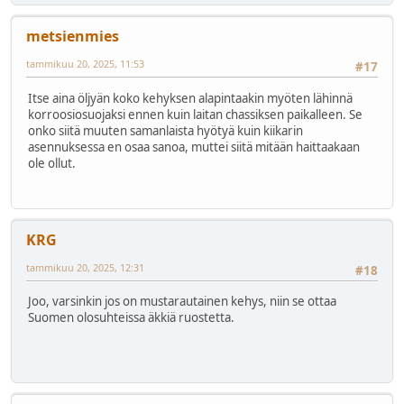
metsienmies
tammikuu 20, 2025, 11:53
#17
Itse aina öljyän koko kehyksen alapintaakin myöten lähinnä
korroosiosuojaksi ennen kuin laitan chassiksen paikalleen. Se
onko siitä muuten samanlaista hyötyä kuin kiikarin
asennuksessa en osaa sanoa, muttei siitä mitään haittaakaan
ole ollut.
KRG
tammikuu 20, 2025, 12:31
#18
Joo, varsinkin jos on mustarautainen kehys, niin se ottaa
Suomen olosuhteissa äkkiä ruostetta.