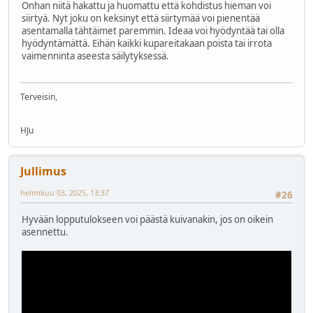
Onhan niitä hakattu ja huomattu että kohdistus hieman voi
siirtyä. Nyt joku on keksinyt että siirtymää voi pienentää
asentamalla tähtäimet paremmin. Ideaa voi hyödyntää tai olla
hyödyntämättä. Eihän kaikki kupareitakaan poista tai irrota
vaimenninta aseesta säilytyksessä.
Terveisin,
HJu
Jullimus
helmikuu 03, 2025, 13:37
#26
Hyvään lopputulokseen voi päästä kuivanakin, jos on oikein
asennettu.