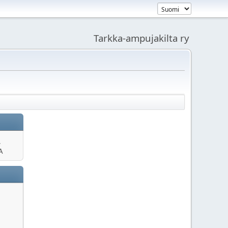
Tarkka-ampujakilta ry
.
A