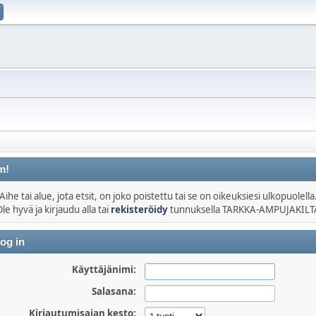
m!
Aihe tai alue, jota etsit, on joko poistettu tai se on oikeuksiesi ulkopuolella
le hyvä ja kirjaudu alla tai
rekisteröidy
tunnuksella TARKKA-AMPUJAKILT
og in
Käyttäjänimi:
Salasana:
Kirjautumisajan kesto: